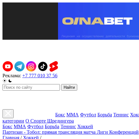
Реклама:
+7 777 010 37 56
Найти
Бокс
ММА
Футбол
Борьба
Теннис
Хок
категории
О Спорте Шредингера
Бокс
ММА
Футбол
Борьба
Теннис
Хоккей
Партизан - Тобол: прямая трансляция матча Лиги Конференций
Главная
/
Хоккей
/