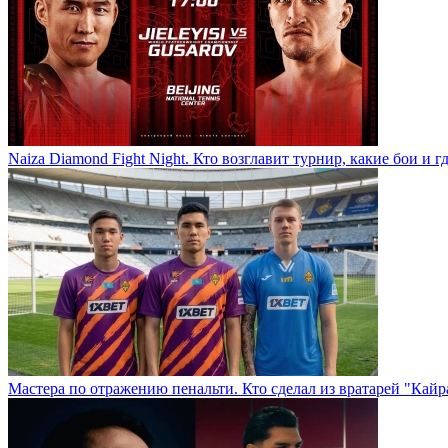
Naiza Diamond Fight Night. Кто возглавит турнир, какие бои и г
Мастера по отражению пенальти. Кто сделал из вратарей "Кай