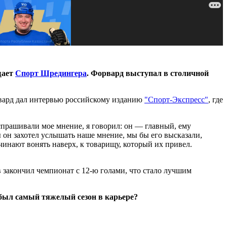
щает
Спорт Шредингера
.
Форвард выступал в столичной
орвард дал интервью российскому изданию
"Спорт-Экспресс"
, где
спрашивали мое мнение, я говорил: он — главный, ему
ы он захотел услышать наше мнение, мы бы его высказали,
ачинают вонять наверх, к товарищу, который их привел.
в закончил чемпионат с 12-ю голами, что стало лучшим
 был самый тяжелый сезон в карьере?