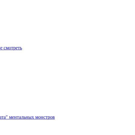
де смотреть
рата" ментальных монстров