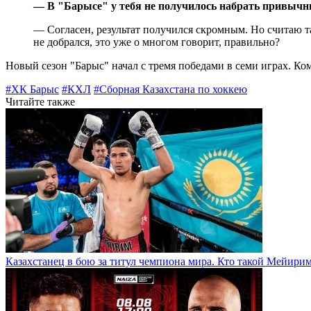
—
В "Барысе" у тебя не получилось набрать привычн
—
Согласен, результат получился скромным. Но считаю так
не добрался, это уже о многом говорит, правильно?
Новый сезон "Барыс" начал с тремя победами в семи играх. Ко
#ХК Барыс
#КХЛ
#Сборная Казахстана по хоккею
Читайте также
Казахстанец в бою за титул чемпиона мира. Кто такой Мейири