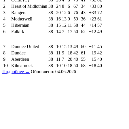
2
Heart of Midlothian
38
24
8
6
67
34
+33
80
3
Rangers
38
20
12
6
76
43
+33
72
4
Motherwell
38
16
13
9
59
36
+23
61
5
Hibernian
38
15
12
11
58
44
+14
57
6
Falkirk
38
14
7
17
50
62
−12
49
7
Dundee United
38
10
15
13
49
60
−11
45
8
Dundee
38
11
9
18
42
61
−19
42
9
Aberdeen
38
11
7
20
40
55
−15
40
10
Kilmarnock
38
10
10
18
50
68
−18
40
Подробнее →
Обновлено: 04.06.2026