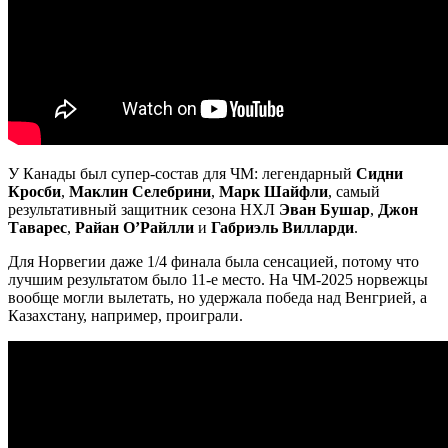
У Канады был супер-состав для ЧМ: легендарный
Сидни
Кросби
,
Маклин Селебрини
,
Марк Шайфли
, самый
результативный защитник сезона НХЛ
Эван Бушар
,
Джон
Таварес
,
Райан О’Райлли
и
Габриэль Вилларди
.
Для Норвегии даже 1/4 финала была сенсацией, потому что
лучшим результатом было 11-е место. На ЧМ-2025 норвежцы
вообще могли вылетать, но удержала победа над Венгрией, а
Казахстану, например, проиграли.