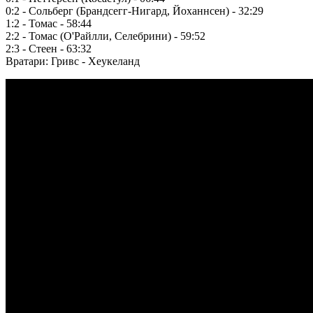
0:2 - Сольберг (Брандсегг-Нигард, Йоханнсен) - 32:29
1:2 - Томас - 58:44
2:2 - Томас (О'Райлли, Cелебрини) - 59:52
2:3 - Стеен - 63:32
Вратари: Гривс - Хеукеланд