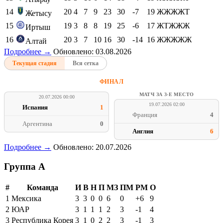
14
20
4
7
9
23
30
-7
19
ЖЖЖЖТ
Жетысу
15
19
3
8
8
19
25
-6
17
ЖТЖЖЖ
Иртыш
16
20
3
7
10
16
30
-14
16
ЖЖЖЖЖ
Алтай
Подробнее →
Обновлено: 03.08.2026
Текущая стадия
Вся сетка
ФИНАЛ
МАТЧ ЗА 3-Е МЕСТО
20.07.2026 00:00
19.07.2026 02:00
Испания
1
Франция
4
Аргентина
0
Англия
6
Подробнее →
Обновлено: 20.07.2026
Группа A
#
Команда
И
В
Н
П
МЗ
ПМ
РМ
О
1
Мексика
3
3
0
0
6
0
+6
9
2
ЮАР
3
1
1
1
2
3
-1
4
3
Республика Корея
3
1
0
2
2
3
-1
3