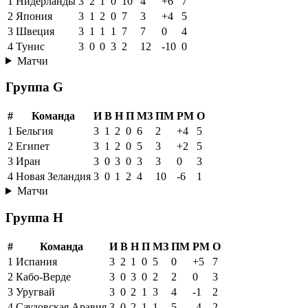
1
Нидерланды
3
2
1
0
10
4
+6
7
2
Япония
3
1
2
0
7
3
+4
5
3
Швеция
3
1
1
1
7
7
0
4
4
Тунис
3
0
0
3
2
12
-10
0
Матчи
Группа G
#
Команда
И
В
Н
П
МЗ
ПМ
РМ
О
1
Бельгия
3
1
2
0
6
2
+4
5
2
Египет
3
1
2
0
5
3
+2
5
3
Иран
3
0
3
0
3
3
0
3
4
Новая Зеландия
3
0
1
2
4
10
-6
1
Матчи
Группа H
#
Команда
И
В
Н
П
МЗ
ПМ
РМ
О
1
Испания
3
2
1
0
5
0
+5
7
2
Кабо-Верде
3
0
3
0
2
2
0
3
3
Уругвай
3
0
2
1
3
4
-1
2
4
Саудовская Аравия
3
0
2
1
1
5
-4
2