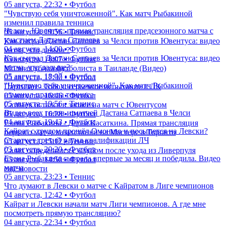
05 августа, 22:32 • Футбол
"Чувствую себя уничтоженной". Как матч Рыбакиной
изменил правила тенниса
Челси - Ювентус: прямая трансляция предсезонного матча с
05 августа, 19:56 • Теннис
участием Дастана Сатпаева
Как сыграл Дастан Сатпаев за Челси против Ювентуса: видео
04 августа, 14:00 • Футбол
матча, что дальше?
Как сыграл Дастан Сатпаев за Челси против Ювентуса: видео
05 августа, 18:07 • Футбол
матча, что дальше?
Молния убила футболиста в Таиланде (Видео)
05 августа, 18:07 • Футбол
05 августа, 17:30 • Футбол
"Чувствую себя уничтоженной". Как матч Рыбакиной
Партизан - Тобол: серьезное испытание в ЛК
изменил правила тенниса
05 августа, 16:46 • Футбол
05 августа, 19:56 • Теннис
Сатпаев остался в запасе на матч с Ювентусом
Видео всех голов и матчей Дастана Сатпаева в Челси
05 августа, 16:28 • Футбол
04 августа, 19:43 • Футбол
Елена Рыбакина - Дарья Касаткина. Прямая трансляция
Кайрат с трудом прошёл Омонию и посыпется на Левски?
первого матча казахстанки на Мастерс в Торонто
Стартует третий раунд квалификации ЛЧ
05 августа, 15:12 • Теннис
03 августа, 20:20 • Футбол
Салах определился с клубом после ухода из Ливерпуля
Елена Рыбакина сыграла впервые за месяц и победила. Видео
05 августа, 14:50 • Футбол
матча
еще новости
05 августа, 23:23 • Теннис
Что думают в Левски о матче с Кайратом в Лиге чемпионов
04 августа, 12:42 • Футбол
Кайрат и Левски начали матч Лиги чемпионов. А где мне
посмотреть прямую трансляцию?
04 августа, 22:34 • Футбол