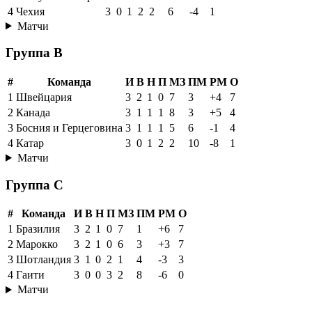
4
Чехия
3
0
1
2
2
6
-4
1
Матчи
Группа B
#
Команда
И
В
Н
П
МЗ
ПМ
РМ
О
1
Швейцария
3
2
1
0
7
3
+4
7
2
Канада
3
1
1
1
8
3
+5
4
3
Босния и Герцеговина
3
1
1
1
5
6
-1
4
4
Катар
3
0
1
2
2
10
-8
1
Матчи
Группа C
#
Команда
И
В
Н
П
МЗ
ПМ
РМ
О
1
Бразилия
3
2
1
0
7
1
+6
7
2
Марокко
3
2
1
0
6
3
+3
7
3
Шотландия
3
1
0
2
1
4
-3
3
4
Гаити
3
0
0
3
2
8
-6
0
Матчи