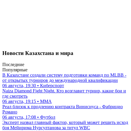
Новости Казахстана и мира
Последние
Популярные
В Казахстане создали систему подготовки команд по MLBB -
от открытых турниров до международной квалификации
06 августа, 19:30 • Киберспорт
Naiza Diamond Fight Night. Кто возглавит турнир, какие бои и
где смотреть
06 августа, 19:15 • ММА
Реал близок к продлению контракта Винисиуса - Фабрицио
Романо
06 августа, 17:08 • Футбол
Эксперт назвал главный фактор, который может решить исход
боя Мейирима Нурсултанова за титул WBC