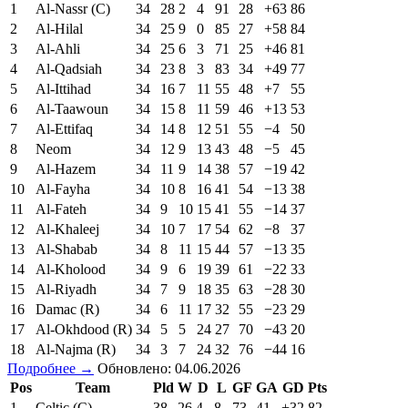
1
Al-Nassr (C)
34
28
2
4
91
28
+63
86
2
Al-Hilal
34
25
9
0
85
27
+58
84
3
Al-Ahli
34
25
6
3
71
25
+46
81
4
Al-Qadsiah
34
23
8
3
83
34
+49
77
5
Al-Ittihad
34
16
7
11
55
48
+7
55
6
Al-Taawoun
34
15
8
11
59
46
+13
53
7
Al-Ettifaq
34
14
8
12
51
55
−4
50
8
Neom
34
12
9
13
43
48
−5
45
9
Al-Hazem
34
11
9
14
38
57
−19
42
10
Al-Fayha
34
10
8
16
41
54
−13
38
11
Al-Fateh
34
9
10
15
41
55
−14
37
12
Al-Khaleej
34
10
7
17
54
62
−8
37
13
Al-Shabab
34
8
11
15
44
57
−13
35
14
Al-Kholood
34
9
6
19
39
61
−22
33
15
Al-Riyadh
34
7
9
18
35
63
−28
30
16
Damac (R)
34
6
11
17
32
55
−23
29
17
Al-Okhdood (R)
34
5
5
24
27
70
−43
20
18
Al-Najma (R)
34
3
7
24
32
76
−44
16
Подробнее →
Обновлено: 04.06.2026
Pos
Team
Pld
W
D
L
GF
GA
GD
Pts
1
Celtic (C)
38
26
4
8
73
41
+32
82