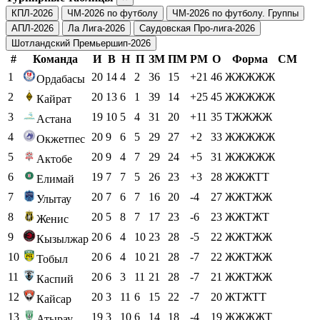
КПЛ-2026
ЧМ-2026 по футболу
ЧМ-2026 по футболу. Группы
АПЛ-2026
Ла Лига-2026
Саудовская Про-лига-2026
Шотландский Премьершип-2026
#
Команда
И
В
Н
П
ЗМ
ПМ
РМ
О
Форма
СМ
1
20
14
4
2
36
15
+21
46
ЖЖЖЖЖ
Ордабасы
2
20
13
6
1
39
14
+25
45
ЖЖЖЖЖ
Кайрат
3
19
10
5
4
31
20
+11
35
ТЖЖЖЖ
Астана
4
20
9
6
5
29
27
+2
33
ЖЖЖЖЖ
Окжетпес
5
20
9
4
7
29
24
+5
31
ЖЖЖЖЖ
Актобе
6
19
7
7
5
26
23
+3
28
ЖЖЖТТ
Елимай
7
20
7
6
7
16
20
-4
27
ЖЖТЖЖ
Улытау
8
20
5
8
7
17
23
-6
23
ЖЖТЖТ
Женис
9
20
6
4
10
23
28
-5
22
ЖЖТЖЖ
Кызылжар
10
20
6
4
10
21
28
-7
22
ЖЖТЖЖ
Тобыл
11
20
6
3
11
21
28
-7
21
ЖЖТЖЖ
Каспий
12
20
3
11
6
15
22
-7
20
ЖТЖТТ
Кайсар
13
19
3
10
6
14
18
-4
19
ЖЖЖЖТ
Атырау