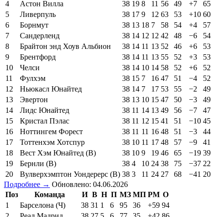
4
Астон Вилла
38
19
8
11
56
49
+7
65
5
Ливерпуль
38
17
9
12
63
53
+10
60
6
Борнмут
38
13
18
7
58
54
+4
57
7
Сандерленд
38
14
12
12
42
48
−6
54
8
Брайтон энд Хоув Альбион
38
14
11
13
52
46
+6
53
9
Брентфорд
38
14
11
13
55
52
+3
53
10
Челси
38
14
10
14
58
52
+6
52
11
Фулхэм
38
15
7
16
47
51
−4
52
12
Ньюкасл Юнайтед
38
14
7
17
53
55
−2
49
13
Эвертон
38
13
10
15
47
50
−3
49
14
Лидс Юнайтед
38
11
14
13
49
56
−7
47
15
Кристал Пэлас
38
11
12
15
41
51
−10
45
16
Ноттингем Форест
38
11
11
16
48
51
−3
44
17
Тоттенхэм Хотспур
38
10
11
17
48
57
−9
41
18
Вест Хэм Юнайтед (В)
38
10
9
19
46
65
−19
39
19
Бернли (В)
38
4
10
24
38
75
−37
22
20
Вулверхэмптон Уондерерс (В)
38
3
11
24
27
68
−41
20
Подробнее →
Обновлено: 04.06.2026
Поз
Команда
И
В
Н
П
МЗ
МП
РМ
О
1
Барселона (Ч)
38
31
1
6
95
36
+59
94
2
Реал Мадрид
38
27
5
6
77
35
+42
86