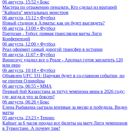
06 августа, 15:52 • Бокс
Мастера по отражению пенальти. Кто сделал из вратарей
"Кайрата" ментальных монстров
06 августа, 15:12 • Футбол
Новый стадион в Алматы: как он будет выглядеть?
06 августа, 13:00 • Футбол
Партизан - Тобол: прямая трансляция матча Лиги
Конференций
06 августа, 12:00 • Футбол
Реал оформит самый дорогой трансфер в истории
06 августа, 11:07 • Футбол
Винисиус удалил все о Реале - Арсенал готов заплатить 120
млн евро
06 августа, 10:18 • Футбол
Объявлен UFC 331: Царукян будет в со-главном событии, но
не против Оливейры
06 августа, 06:55 • ММА
Первый бой Казахстана за титул чемпиона мира в 2026 году:
где, когда и что за боксер?
06 августа, 06:26 • Бокс
Елена Рыбакина сыграла впервые за месяц и победила. Видео
матча
05 августа, 23:23 • Теннис
Кайрат за 6 часов продал все билеты на матч Лиги чемпионов
в Туркестане. А почему там?