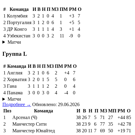
#
Команда
И
В
Н
П
МЗ
ПМ
РМ
О
1
Колумбия
3
2
1
0
4
1
+3
7
2
Португалия
3
1
2
0
6
1
+5
5
3
ДР Конго
3
1
1
1
4
3
+1
4
4
Узбекистан
3
0
0
3
2
11
-9
0
Матчи
Группа L
#
Команда
И
В
Н
П
МЗ
ПМ
РМ
О
1
Англия
3
2
1
0
6
2
+4
7
2
Хорватия
3
2
0
1
5
5
0
6
3
Гана
3
1
1
1
2
2
0
4
4
Панама
3
0
0
3
0
4
-4
0
Матчи
Подробнее →
Обновлено: 29.06.2026
Поз
Команда
И
В
Н
П
МЗ
МП
РМ
О
1
Арсенал (Ч)
38
26
7
5
71
27
+44
85
2
Манчестер Сити
38
23
9
6
77
35
+42
78
3
Манчестер Юнайтед
38
20
11
7
69
50
+19
71