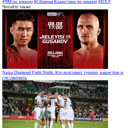
#ЧМ по хоккею
#Сборная Казахстана по хоккею
#НХЛ
Читайте также
Naiza Diamond Fight Night. Кто возглавит турнир, какие бои и
где смотреть