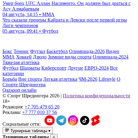
Умер боец UFC Аллан Насименто. Он должен был драться с
Асу Алмабаевым
04 августа, 14:15 • ММА
Что сказали тренеры Кайрата и Левски после первой игры
Лиги чемпионов
05 августа, 09:41 • Футбол
Бокс
Теннис
Футзал
Баскетбол
Олимпиада-2026
Видео
ММА
Хоккей
Дзюдо
Зимние виды спорта
Олимпиада-2024
Тяжелая атлетика
Футбол
Шахматы
Киберспорт
Другие
ЕВРО-2024
Все
категории
Борьба
Вне спорта
Легкая атлетика
ЧМ-2026
Lifestyle
О
Спорте Шредингера
Qazsport онлайн
© Cпорт Шредингера 2026
|
Политика конфиденциальности
18+
Редакция:
+7 705 479 65 20
Реклама:
+7 777 010 37 56
Социальные сети:
Турнирные таблицы
▾
Турнирные таблицы
×