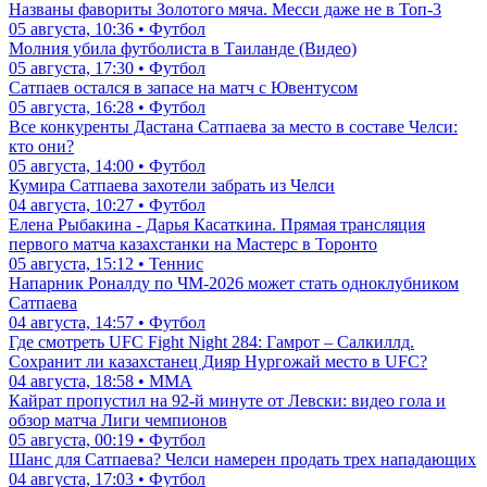
Названы фавориты Золотого мяча. Месси даже не в Топ-3
05 августа, 10:36 • Футбол
Молния убила футболиста в Таиланде (Видео)
05 августа, 17:30 • Футбол
Сатпаев остался в запасе на матч с Ювентусом
05 августа, 16:28 • Футбол
Все конкуренты Дастана Сатпаева за место в составе Челси:
кто они?
05 августа, 14:00 • Футбол
Кумира Сатпаева захотели забрать из Челси
04 августа, 10:27 • Футбол
Елена Рыбакина - Дарья Касаткина. Прямая трансляция
первого матча казахстанки на Мастерс в Торонто
05 августа, 15:12 • Теннис
Напарник Роналду по ЧМ-2026 может стать одноклубником
Сатпаева
04 августа, 14:57 • Футбол
Где смотреть UFC Fight Night 284: Гамрот – Салкиллд.
Сохранит ли казахстанец Дияр Нургожай место в UFC?
04 августа, 18:58 • ММА
Кайрат пропустил на 92-й минуте от Левски: видео гола и
обзор матча Лиги чемпионов
05 августа, 00:19 • Футбол
Шанс для Сатпаева? Челси намерен продать трех нападающих
04 августа, 17:03 • Футбол