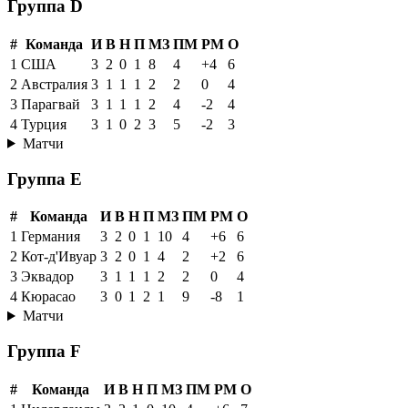
Группа D
#
Команда
И
В
Н
П
МЗ
ПМ
РМ
О
1
США
3
2
0
1
8
4
+4
6
2
Австралия
3
1
1
1
2
2
0
4
3
Парагвай
3
1
1
1
2
4
-2
4
4
Турция
3
1
0
2
3
5
-2
3
Матчи
Группа E
#
Команда
И
В
Н
П
МЗ
ПМ
РМ
О
1
Германия
3
2
0
1
10
4
+6
6
2
Кот-д'Ивуар
3
2
0
1
4
2
+2
6
3
Эквадор
3
1
1
1
2
2
0
4
4
Кюрасао
3
0
1
2
1
9
-8
1
Матчи
Группа F
#
Команда
И
В
Н
П
МЗ
ПМ
РМ
О