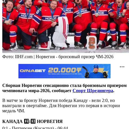
Фото: IIHF.com | Норвегия - бронзовый призер ЧМ-2026
Сборная Норвегии сенсационно стала бронзовым призером
чемпионата мира-2026, сообщает
Спорт Шредингера
.
В матче за бронзу Норвегия победа Канаду - вели 2:0, но
выиграли в овертайме. Для Норвегии это первая в истории
медаль ЧМ.
КАНАДА 2️⃣:3️⃣ НОРВЕГИЯ
0:1 - Петтерсен (Косастул) - 06:44