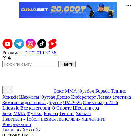
Реклама:
+7 777 010 37 56
Найти
Бокс
ММА
Футбол
Борьба
Теннис
Хоккей
Шахматы
Футзал
Дзюдо
Киберспорт
Легкая атлетика
Зимние виды спорта
Другие
ЧМ-2026
Олимпиада-2026
Lifestyle
Все категории
О Спорте Шредингера
Бокс
ММА
Футбол
Борьба
Теннис
Хоккей
Партизан - Тобол: прямая трансляция матча Лиги
Конференций
Главная
/
Хоккей
/
01 июня, 06:47