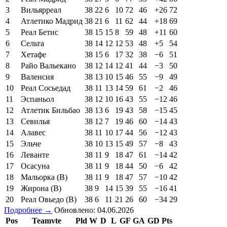
3
Вильярреал
38
22
6
10
72
46
+26
72
4
Атлетико Мадрид
38
21
6
11
62
44
+18
69
5
Реал Бетис
38
15
15
8
59
48
+11
60
6
Сельта
38
14
12
12
53
48
+5
54
7
Хетафе
38
15
6
17
32
38
−6
51
8
Райо Вальекано
38
12
14
12
41
44
−3
50
9
Валенсия
38
13
10
15
46
55
−9
49
10
Реал Сосьедад
38
11
13
14
59
61
−2
46
11
Эспаньол
38
12
10
16
43
55
−12
46
12
Атлетик Бильбао
38
13
6
19
43
58
−15
45
13
Севилья
38
12
7
19
46
60
−14
43
14
Алавес
38
11
10
17
44
56
−12
43
15
Эльче
38
10
13
15
49
57
−8
43
16
Леванте
38
11
9
18
47
61
−14
42
17
Осасуна
38
11
9
18
44
50
−6
42
18
Мальорка (В)
38
11
9
18
47
57
−10
42
19
Жирона (В)
38
9
14
15
39
55
−16
41
20
Реал Овьедо (В)
38
6
11
21
26
60
−34
29
Подробнее →
Обновлено: 04.06.2026
Pos
Teamvte
Pld
W
D
L
GF
GA
GD
Pts