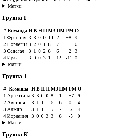
Матчи
Группа I
#
Команда
И
В
Н
П
МЗ
ПМ
РМ
О
1
Франция
3
3
0
0
10
2
+8
9
2
Норвегия
3
2
0
1
8
7
+1
6
3
Сенегал
3
1
0
2
8
6
+2
3
4
Ирак
3
0
0
3
1
12
-11
0
Матчи
Группа J
#
Команда
И
В
Н
П
МЗ
ПМ
РМ
О
1
Аргентина
3
3
0
0
8
1
+7
9
2
Австрия
3
1
1
1
6
6
0
4
3
Алжир
3
1
1
1
5
7
-2
4
4
Иордания
3
0
0
3
3
8
-5
0
Матчи
Группа K