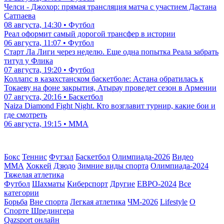
Челси - Джохор: прямая трансляция матча с участием Дастана
Сатпаева
08 августа, 14:30 • Футбол
Реал оформит самый дорогой трансфер в истории
06 августа, 11:07 • Футбол
Старт Ла Лиги через неделю. Еще одна попытка Реала забрать
титул у Флика
07 августа, 19:20 • Футбол
Коллапс в казахстанском баскетболе: Астана обратилась к
Токаеву на фоне закрытия, Атырау проведет сезон в Армении
07 августа, 20:16 • Баскетбол
Naiza Diamond Fight Night. Кто возглавит турнир, какие бои и
где смотреть
06 августа, 19:15 • ММА
Бокс
Теннис
Футзал
Баскетбол
Олимпиада-2026
Видео
ММА
Хоккей
Дзюдо
Зимние виды спорта
Олимпиада-2024
Тяжелая атлетика
Футбол
Шахматы
Киберспорт
Другие
ЕВРО-2024
Все
категории
Борьба
Вне спорта
Легкая атлетика
ЧМ-2026
Lifestyle
О
Спорте Шредингера
Qazsport онлайн