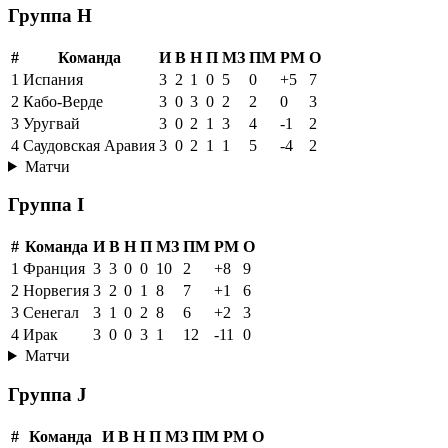
Группа H
#
Команда
И
В
Н
П
МЗ
ПМ
РМ
О
1
Испания
3
2
1
0
5
0
+5
7
2
Кабо-Верде
3
0
3
0
2
2
0
3
3
Уругвай
3
0
2
1
3
4
-1
2
4
Саудовская Аравия
3
0
2
1
1
5
-4
2
Матчи
Группа I
#
Команда
И
В
Н
П
МЗ
ПМ
РМ
О
1
Франция
3
3
0
0
10
2
+8
9
2
Норвегия
3
2
0
1
8
7
+1
6
3
Сенегал
3
1
0
2
8
6
+2
3
4
Ирак
3
0
0
3
1
12
-11
0
Матчи
Группа J
#
Команда
И
В
Н
П
МЗ
ПМ
РМ
О