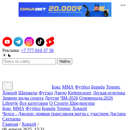
Реклама:
+7 777 010 37 56
Найти
Бокс
ММА
Футбол
Борьба
Теннис
Хоккей
Шахматы
Футзал
Дзюдо
Киберспорт
Легкая атлетика
Зимние виды спорта
Другие
ЧМ-2026
Олимпиада-2026
Lifestyle
Все категории
О Спорте Шредингера
Бокс
ММА
Футбол
Борьба
Теннис
Хоккей
Челси - Джохор: прямая трансляция матча с участием Дастана
Сатпаева
Главная
/
Хоккей
/
06 апреля 2025, 15:31