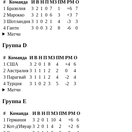
#
Команда
И
В
Н
П
МЗ
ПМ
РМ
О
1
Бразилия
3
2
1
0
7
1
+6
7
2
Марокко
3
2
1
0
6
3
+3
7
3
Шотландия
3
1
0
2
1
4
-3
3
4
Гаити
3
0
0
3
2
8
-6
0
Матчи
Группа D
#
Команда
И
В
Н
П
МЗ
ПМ
РМ
О
1
США
3
2
0
1
8
4
+4
6
2
Австралия
3
1
1
1
2
2
0
4
3
Парагвай
3
1
1
1
2
4
-2
4
4
Турция
3
1
0
2
3
5
-2
3
Матчи
Группа E
#
Команда
И
В
Н
П
МЗ
ПМ
РМ
О
1
Германия
3
2
0
1
10
4
+6
6
2
Кот-д'Ивуар
3
2
0
1
4
2
+2
6