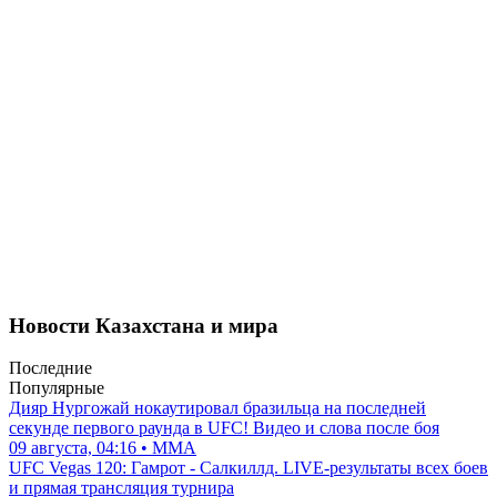
Новости Казахстана и мира
Последние
Популярные
Дияр Нургожай нокаутировал бразильца на последней
секунде первого раунда в UFC! Видео и слова после боя
09 августа, 04:16 • ММА
UFC Vegas 120: Гамрот - Салкиллд. LIVE-результаты всех боев
и прямая трансляция турнира