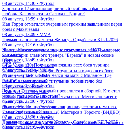
08 августа, 14:30 • Футбол
Зарплата в 17 миллионов, личный особняк и фанатская
любовь. Как встретили Салаха в Турции?
08 августа, 13:59 • Футбол
Иан Гэрри отметился очередным громким заявлением перед
боем с Махачевым
08 августа, 13:09 • ММА
Прямая трансляция матча Жетысу - Ордабасы в КПЛ-2026
08 августа, 12:16 • Футбол
Челси - Милан: видео голов, почему не сыграл Дастан
Молодым казахстанцам нужно стремиться в НХЛ – первые
Сатпаев?
комментарии главного тренера "Барыса" в новом сезоне
08 августа, 18:49 • Футбол
(ВИДЕО)
UFC Vegas 120: Прямая трансляция всех боев турнира
08 августа, 11:53 • Хоккей
07 августа, 19:04 • ММА
Naiza Diamond Fight Night: Результаты и видео всех боев
Дастан Сатпаев в заявке Челси на матч с Миланом. Где
08 августа, 11:21 • ММА
смотреть трансляцию?
В WBC гарантировали титульник победителю боя
08 августа, 16:28 • Футбол
Нурсултанов - Рамос
Чемпион Европы, который провалился в сборной. Кто стал
08 августа, 11:08 • Бокс
новым тренером Казахстана?
Неймар остался без Золотого мяча из-за Месси - экс-агент
06 августа, 22:00 • Футбол
бразильца
Челси - Милан: прямая трансляция предсезонного матча с
08 августа, 10:11 • Футбол
участием Дастана Сатпаева
Елена Рыбакина вышла в 1/8 Мастерса в Торонто (ВИДЕО)
07 августа, 15:00 • Футбол
07 августа, 23:14 • Теннис
Прямая трансляция матча Жетысу - Ордабасы в КПЛ-2026
Дияр Нургожай - Бруно Лопес: Результаты взвешивания всех
08 августа, 12:16 • Футбол
бойцов на UFC Vegas 120