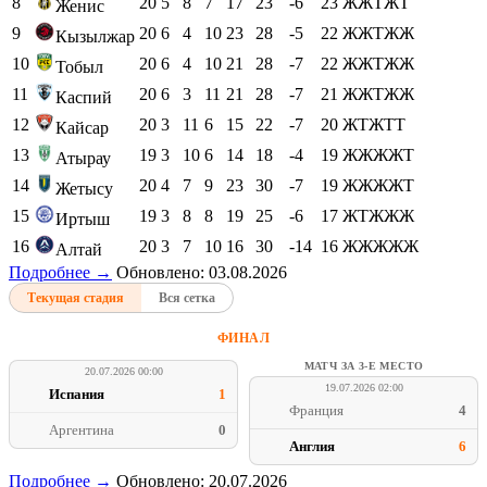
8
20
5
8
7
17
23
-6
23
ЖЖТЖТ
Женис
9
20
6
4
10
23
28
-5
22
ЖЖТЖЖ
Кызылжар
10
20
6
4
10
21
28
-7
22
ЖЖТЖЖ
Тобыл
11
20
6
3
11
21
28
-7
21
ЖЖТЖЖ
Каспий
12
20
3
11
6
15
22
-7
20
ЖТЖТТ
Кайсар
13
19
3
10
6
14
18
-4
19
ЖЖЖЖТ
Атырау
14
20
4
7
9
23
30
-7
19
ЖЖЖЖТ
Жетысу
15
19
3
8
8
19
25
-6
17
ЖТЖЖЖ
Иртыш
16
20
3
7
10
16
30
-14
16
ЖЖЖЖЖ
Алтай
Подробнее →
Обновлено: 03.08.2026
Текущая стадия
Вся сетка
ФИНАЛ
МАТЧ ЗА 3-Е МЕСТО
20.07.2026 00:00
19.07.2026 02:00
Испания
1
Франция
4
Аргентина
0
Англия
6
Подробнее →
Обновлено: 20.07.2026