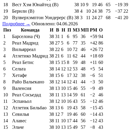
18
Вест Хэм Юнайтед (В)
38
10
9
19
46
65
−19
39
19
Бернли (В)
38
4
10
24
38
75
−37
22
20
Вулверхэмптон Уондерерс (В)
38
3
11
24
27
68
−41
20
Подробнее →
Обновлено: 04.06.2026
Поз
Команда
И
В
Н
П
МЗ
МП
РМ
О
1
Барселона (Ч)
38
31
1
6
95
36
+59
94
2
Реал Мадрид
38
27
5
6
77
35
+42
86
3
Вильярреал
38
22
6
10
72
46
+26
72
4
Атлетико Мадрид
38
21
6
11
62
44
+18
69
5
Реал Бетис
38
15
15
8
59
48
+11
60
6
Сельта
38
14
12
12
53
48
+5
54
7
Хетафе
38
15
6
17
32
38
−6
51
8
Райо Вальекано
38
12
14
12
41
44
−3
50
9
Валенсия
38
13
10
15
46
55
−9
49
10
Реал Сосьедад
38
11
13
14
59
61
−2
46
11
Эспаньол
38
12
10
16
43
55
−12
46
12
Атлетик Бильбао
38
13
6
19
43
58
−15
45
13
Севилья
38
12
7
19
46
60
−14
43
14
Алавес
38
11
10
17
44
56
−12
43
15
Эльче
38
10
13
15
49
57
−8
43