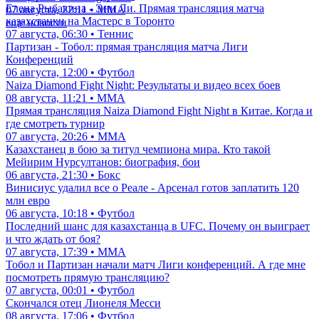
Елена Рыбакина - Энн Ли. Прямая трансляция матча
07 августа, 22:11 • ММА
казахстанки на Мастерс в Торонто
еще новости
07 августа, 06:30 • Теннис
Партизан - Тобол: прямая трансляция матча Лиги
Конференций
06 августа, 12:00 • Футбол
Naiza Diamond Fight Night: Результаты и видео всех боев
08 августа, 11:21 • ММА
Прямая трансляция Naiza Diamond Fight Night в Китае. Когда и
где смотреть турнир
07 августа, 20:26 • ММА
Казахстанец в бою за титул чемпиона мира. Кто такой
Мейирим Нурсултанов: биография, бои
06 августа, 21:30 • Бокс
Винисиус удалил все о Реале - Арсенал готов заплатить 120
млн евро
06 августа, 10:18 • Футбол
Последний шанс для казахстанца в UFC. Почему он выиграет
и что ждать от боя?
07 августа, 17:39 • ММА
Тобол и Партизан начали матч Лиги конференций. А где мне
посмотреть прямую трансляцию?
07 августа, 00:01 • Футбол
Скончался отец Лионеля Месси
08 августа, 17:06 • Футбол