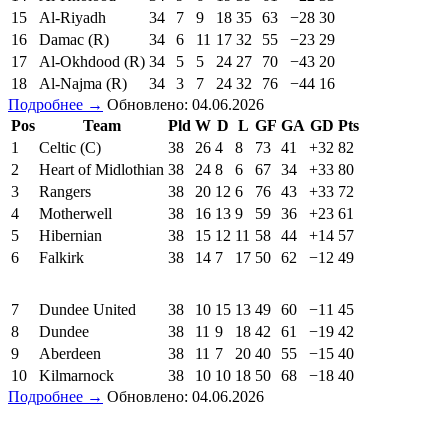
15
Al-Riyadh
34
7
9
18
35
63
−28
30
16
Damac (R)
34
6
11
17
32
55
−23
29
17
Al-Okhdood (R)
34
5
5
24
27
70
−43
20
18
Al-Najma (R)
34
3
7
24
32
76
−44
16
Подробнее →
Обновлено: 04.06.2026
Pos
Team
Pld
W
D
L
GF
GA
GD
Pts
1
Celtic (C)
38
26
4
8
73
41
+32
82
2
Heart of Midlothian
38
24
8
6
67
34
+33
80
3
Rangers
38
20
12
6
76
43
+33
72
4
Motherwell
38
16
13
9
59
36
+23
61
5
Hibernian
38
15
12
11
58
44
+14
57
6
Falkirk
38
14
7
17
50
62
−12
49
7
Dundee United
38
10
15
13
49
60
−11
45
8
Dundee
38
11
9
18
42
61
−19
42
9
Aberdeen
38
11
7
20
40
55
−15
40
10
Kilmarnock
38
10
10
18
50
68
−18
40
Подробнее →
Обновлено: 04.06.2026