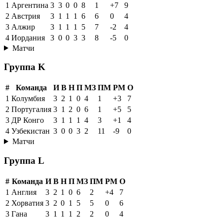
1
Аргентина
3
3
0
0
8
1
+7
9
2
Австрия
3
1
1
1
6
6
0
4
3
Алжир
3
1
1
1
5
7
-2
4
4
Иордания
3
0
0
3
3
8
-5
0
Матчи
Группа K
#
Команда
И
В
Н
П
МЗ
ПМ
РМ
О
1
Колумбия
3
2
1
0
4
1
+3
7
2
Португалия
3
1
2
0
6
1
+5
5
3
ДР Конго
3
1
1
1
4
3
+1
4
4
Узбекистан
3
0
0
3
2
11
-9
0
Матчи
Группа L
#
Команда
И
В
Н
П
МЗ
ПМ
РМ
О
1
Англия
3
2
1
0
6
2
+4
7
2
Хорватия
3
2
0
1
5
5
0
6
3
Гана
3
1
1
1
2
2
0
4