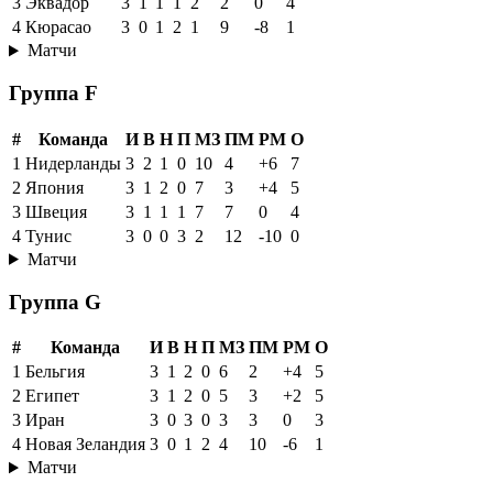
3
Эквадор
3
1
1
1
2
2
0
4
4
Кюрасао
3
0
1
2
1
9
-8
1
Матчи
Группа F
#
Команда
И
В
Н
П
МЗ
ПМ
РМ
О
1
Нидерланды
3
2
1
0
10
4
+6
7
2
Япония
3
1
2
0
7
3
+4
5
3
Швеция
3
1
1
1
7
7
0
4
4
Тунис
3
0
0
3
2
12
-10
0
Матчи
Группа G
#
Команда
И
В
Н
П
МЗ
ПМ
РМ
О
1
Бельгия
3
1
2
0
6
2
+4
5
2
Египет
3
1
2
0
5
3
+2
5
3
Иран
3
0
3
0
3
3
0
3
4
Новая Зеландия
3
0
1
2
4
10
-6
1
Матчи