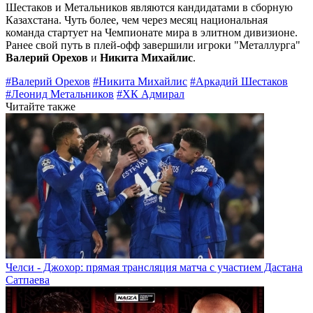
Шестаков и Метальников являются кандидатами в сборную
Казахстана. Чуть более, чем через месяц национальная
команда стартует на Чемпионате мира в элитном дивизионе.
Ранее свой путь в плей-офф завершили игроки "Металлурга"
Валерий Орехов
и
Никита Михайлис
.
#Валерий Орехов
#Никита Михайлис
#Аркадий Шестаков
#Леонид Метальников
#ХК Адмирал
Читайте также
Челси - Джохор: прямая трансляция матча с участием Дастана
Сатпаева