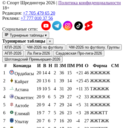
© Cпорт Шредингера 2026
|
Политика конфиденциальности
18+
Редакция:
+7 705 479 65 20
Реклама:
+7 777 010 37 56
Социальные сети:
Турнирные таблицы
▾
Турнирные таблицы
×
КПЛ-2026
ЧМ-2026 по футболу
ЧМ-2026 по футболу. Группы
АПЛ-2026
Ла Лига-2026
Саудовская Про-лига-2026
Шотландский Премьершип-2026
#
Команда
И
В
Н
П
ЗМ
ПМ
РМ
О
Форма
СМ
1
20
14
4
2
36
15
+21
46
ЖЖЖЖЖ
Ордабасы
2
20
13
6
1
39
14
+25
45
ЖЖЖЖЖ
Кайрат
3
19
10
5
4
31
20
+11
35
ТЖЖЖЖ
Астана
4
20
9
6
5
29
27
+2
33
ЖЖЖЖЖ
Окжетпес
5
20
9
4
7
29
24
+5
31
ЖЖЖЖЖ
Актобе
6
19
7
7
5
26
23
+3
28
ЖЖЖТТ
Елимай
7
20
7
6
7
16
20
-4
27
ЖЖТЖЖ
Улытау