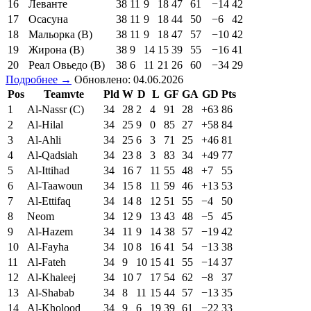
16
Леванте
38
11
9
18
47
61
−14
42
17
Осасуна
38
11
9
18
44
50
−6
42
18
Мальорка (В)
38
11
9
18
47
57
−10
42
19
Жирона (В)
38
9
14
15
39
55
−16
41
20
Реал Овьедо (В)
38
6
11
21
26
60
−34
29
Подробнее →
Обновлено: 04.06.2026
Pos
Teamvte
Pld
W
D
L
GF
GA
GD
Pts
1
Al-Nassr (C)
34
28
2
4
91
28
+63
86
2
Al-Hilal
34
25
9
0
85
27
+58
84
3
Al-Ahli
34
25
6
3
71
25
+46
81
4
Al-Qadsiah
34
23
8
3
83
34
+49
77
5
Al-Ittihad
34
16
7
11
55
48
+7
55
6
Al-Taawoun
34
15
8
11
59
46
+13
53
7
Al-Ettifaq
34
14
8
12
51
55
−4
50
8
Neom
34
12
9
13
43
48
−5
45
9
Al-Hazem
34
11
9
14
38
57
−19
42
10
Al-Fayha
34
10
8
16
41
54
−13
38
11
Al-Fateh
34
9
10
15
41
55
−14
37
12
Al-Khaleej
34
10
7
17
54
62
−8
37
13
Al-Shabab
34
8
11
15
44
57
−13
35
14
Al-Kholood
34
9
6
19
39
61
−22
33