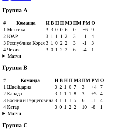
Группа A
#
Команда
И
В
Н
П
МЗ
ПМ
РМ
О
1
Мексика
3
3
0
0
6
0
+6
9
2
ЮАР
3
1
1
1
2
3
-1
4
3
Республика Корея
3
1
0
2
2
3
-1
3
4
Чехия
3
0
1
2
2
6
-4
1
Матчи
Группа B
#
Команда
И
В
Н
П
МЗ
ПМ
РМ
О
1
Швейцария
3
2
1
0
7
3
+4
7
2
Канада
3
1
1
1
8
3
+5
4
3
Босния и Герцеговина
3
1
1
1
5
6
-1
4
4
Катар
3
0
1
2
2
10
-8
1
Матчи
Группа C