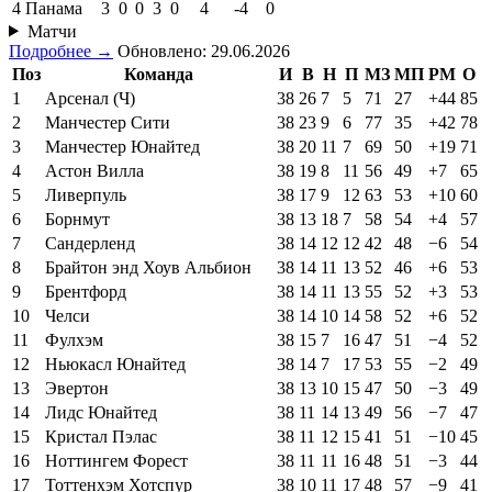
4
Панама
3
0
0
3
0
4
-4
0
Матчи
Подробнее →
Обновлено: 29.06.2026
Поз
Команда
И
В
Н
П
МЗ
МП
РМ
О
1
Арсенал (Ч)
38
26
7
5
71
27
+44
85
2
Манчестер Сити
38
23
9
6
77
35
+42
78
3
Манчестер Юнайтед
38
20
11
7
69
50
+19
71
4
Астон Вилла
38
19
8
11
56
49
+7
65
5
Ливерпуль
38
17
9
12
63
53
+10
60
6
Борнмут
38
13
18
7
58
54
+4
57
7
Сандерленд
38
14
12
12
42
48
−6
54
8
Брайтон энд Хоув Альбион
38
14
11
13
52
46
+6
53
9
Брентфорд
38
14
11
13
55
52
+3
53
10
Челси
38
14
10
14
58
52
+6
52
11
Фулхэм
38
15
7
16
47
51
−4
52
12
Ньюкасл Юнайтед
38
14
7
17
53
55
−2
49
13
Эвертон
38
13
10
15
47
50
−3
49
14
Лидс Юнайтед
38
11
14
13
49
56
−7
47
15
Кристал Пэлас
38
11
12
15
41
51
−10
45
16
Ноттингем Форест
38
11
11
16
48
51
−3
44
17
Тоттенхэм Хотспур
38
10
11
17
48
57
−9
41