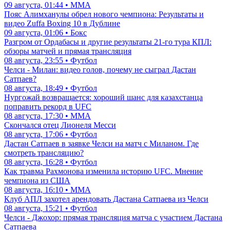
09 августа, 01:44 • ММА
Пояс Алимханулы обрел нового чемпиона: Результаты и
видео Zuffa Boxing 10 в Дублине
09 августа, 01:06 • Бокс
Разгром от Ордабасы и другие результаты 21-го тура КПЛ:
обзоры матчей и прямая трансляция
08 августа, 23:55 • Футбол
Челси - Милан: видео голов, почему не сыграл Дастан
Сатпаев?
08 августа, 18:49 • Футбол
Нургожай возвращается: хороший шанс для казахстанца
поправить рекорд в UFC
08 августа, 17:30 • ММА
Скончался отец Лионеля Месси
08 августа, 17:06 • Футбол
Дастан Сатпаев в заявке Челси на матч с Миланом. Где
смотреть трансляцию?
08 августа, 16:28 • Футбол
Как травма Рахмонова изменила историю UFC. Мнение
чемпиона из США
08 августа, 16:10 • ММА
Клуб АПЛ захотел арендовать Дастана Сатпаева из Челси
08 августа, 15:21 • Футбол
Челси - Джохор: прямая трансляция матча с участием Дастана
Сатпаева