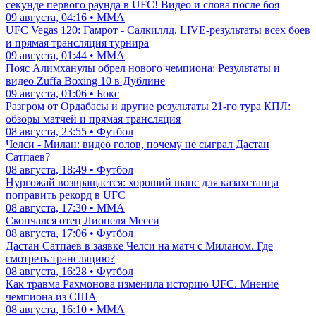
секунде первого раунда в UFC! Видео и слова после боя
09 августа, 04:16 • ММА
UFC Vegas 120: Гамрот - Салкиллд. LIVE-результаты всех боев
и прямая трансляция турнира
09 августа, 01:44 • ММА
Пояс Алимханулы обрел нового чемпиона: Результаты и
видео Zuffa Boxing 10 в Дублине
09 августа, 01:06 • Бокс
Разгром от Ордабасы и другие результаты 21-го тура КПЛ:
обзоры матчей и прямая трансляция
08 августа, 23:55 • Футбол
Челси - Милан: видео голов, почему не сыграл Дастан
Сатпаев?
08 августа, 18:49 • Футбол
Нургожай возвращается: хороший шанс для казахстанца
поправить рекорд в UFC
08 августа, 17:30 • ММА
Скончался отец Лионеля Месси
08 августа, 17:06 • Футбол
Дастан Сатпаев в заявке Челси на матч с Миланом. Где
смотреть трансляцию?
08 августа, 16:28 • Футбол
Как травма Рахмонова изменила историю UFC. Мнение
чемпиона из США
08 августа, 16:10 • ММА