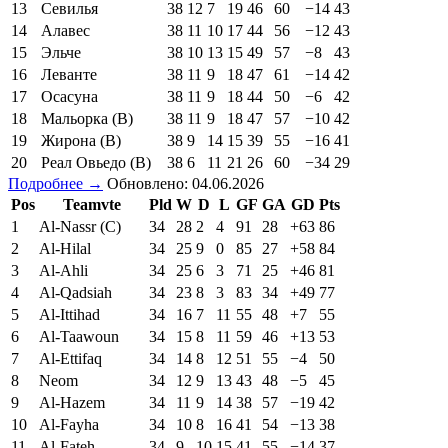
13
Севилья
38
12
7
19
46
60
−14
43
14
Алавес
38
11
10
17
44
56
−12
43
15
Эльче
38
10
13
15
49
57
−8
43
16
Леванте
38
11
9
18
47
61
−14
42
17
Осасуна
38
11
9
18
44
50
−6
42
18
Мальорка (В)
38
11
9
18
47
57
−10
42
19
Жирона (В)
38
9
14
15
39
55
−16
41
20
Реал Овьедо (В)
38
6
11
21
26
60
−34
29
Подробнее →
Обновлено: 04.06.2026
Pos
Teamvte
Pld
W
D
L
GF
GA
GD
Pts
1
Al-Nassr (C)
34
28
2
4
91
28
+63
86
2
Al-Hilal
34
25
9
0
85
27
+58
84
3
Al-Ahli
34
25
6
3
71
25
+46
81
4
Al-Qadsiah
34
23
8
3
83
34
+49
77
5
Al-Ittihad
34
16
7
11
55
48
+7
55
6
Al-Taawoun
34
15
8
11
59
46
+13
53
7
Al-Ettifaq
34
14
8
12
51
55
−4
50
8
Neom
34
12
9
13
43
48
−5
45
9
Al-Hazem
34
11
9
14
38
57
−19
42
10
Al-Fayha
34
10
8
16
41
54
−13
38
11
Al-Fateh
34
9
10
15
41
55
−14
37