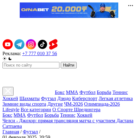
Реклама:
+7 777 010 37 56
Найти
Бокс
ММА
Футбол
Борьба
Теннис
Хоккей
Шахматы
Футзал
Дзюдо
Киберспорт
Легкая атлетика
Зимние виды спорта
Другие
ЧМ-2026
Олимпиада-2026
Lifestyle
Все категории
О Спорте Шредингера
Бокс
ММА
Футбол
Борьба
Теннис
Хоккей
Челси - Джохор: прямая трансляция матча с участием Дастана
Сатпаева
Главная
/
Футзал
/
01 февраля 2025, 20:59