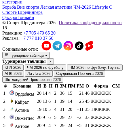
категории
Борьба
Вне спорта
Легкая атлетика
ЧМ-2026
Lifestyle
О
Спорте Шредингера
Qazsport онлайн
© Cпорт Шредингера 2026
|
Политика конфиденциальности
18+
Редакция:
+7 705 479 65 20
Реклама:
+7 777 010 37 56
Социальные сети:
Турнирные таблицы
▾
Турнирные таблицы
×
КПЛ-2026
ЧМ-2026 по футболу
ЧМ-2026 по футболу. Группы
АПЛ-2026
Ла Лига-2026
Саудовская Про-лига-2026
Шотландский Премьершип-2026
#
Команда
И
В
Н
П
ЗМ
ПМ
РМ
О
Форма
СМ
1
20
14
4
2
36
15
+21
46
ЖЖЖЖЖ
Ордабасы
2
20
13
6
1
39
14
+25
45
ЖЖЖЖЖ
Кайрат
3
19
10
5
4
31
20
+11
35
ТЖЖЖЖ
Астана
4
20
9
6
5
29
27
+2
33
ЖЖЖЖЖ
Окжетпес
5
20
9
4
7
29
24
+5
31
ЖЖЖЖЖ
Актобе