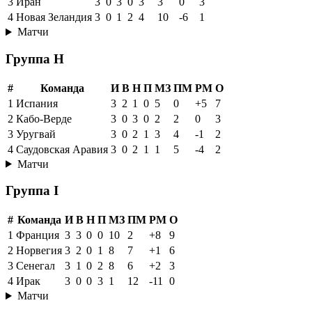
3
Иран
3
0
3
0
3
3
0
3
4
Новая Зеландия
3
0
1
2
4
10
-6
1
Матчи
Группа H
#
Команда
И
В
Н
П
МЗ
ПМ
РМ
О
1
Испания
3
2
1
0
5
0
+5
7
2
Кабо-Верде
3
0
3
0
2
2
0
3
3
Уругвай
3
0
2
1
3
4
-1
2
4
Саудовская Аравия
3
0
2
1
1
5
-4
2
Матчи
Группа I
#
Команда
И
В
Н
П
МЗ
ПМ
РМ
О
1
Франция
3
3
0
0
10
2
+8
9
2
Норвегия
3
2
0
1
8
7
+1
6
3
Сенегал
3
1
0
2
8
6
+2
3
4
Ирак
3
0
0
3
1
12
-11
0
Матчи