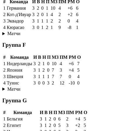
#
Команда
И
В
Н
П
МЗ
ПМ
РМ
О
1
Германия
3
2
0
1
10
4
+6
6
2
Кот-д'Ивуар
3
2
0
1
4
2
+2
6
3
Эквадор
3
1
1
1
2
2
0
4
4
Кюрасао
3
0
1
2
1
9
-8
1
Матчи
Группа F
#
Команда
И
В
Н
П
МЗ
ПМ
РМ
О
1
Нидерланды
3
2
1
0
10
4
+6
7
2
Япония
3
1
2
0
7
3
+4
5
3
Швеция
3
1
1
1
7
7
0
4
4
Тунис
3
0
0
3
2
12
-10
0
Матчи
Группа G
#
Команда
И
В
Н
П
МЗ
ПМ
РМ
О
1
Бельгия
3
1
2
0
6
2
+4
5
2
Египет
3
1
2
0
5
3
+2
5