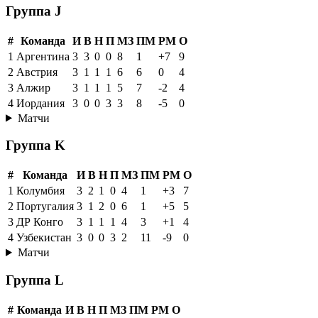
Группа J
#
Команда
И
В
Н
П
МЗ
ПМ
РМ
О
1
Аргентина
3
3
0
0
8
1
+7
9
2
Австрия
3
1
1
1
6
6
0
4
3
Алжир
3
1
1
1
5
7
-2
4
4
Иордания
3
0
0
3
3
8
-5
0
Матчи
Группа K
#
Команда
И
В
Н
П
МЗ
ПМ
РМ
О
1
Колумбия
3
2
1
0
4
1
+3
7
2
Португалия
3
1
2
0
6
1
+5
5
3
ДР Конго
3
1
1
1
4
3
+1
4
4
Узбекистан
3
0
0
3
2
11
-9
0
Матчи
Группа L
#
Команда
И
В
Н
П
МЗ
ПМ
РМ
О