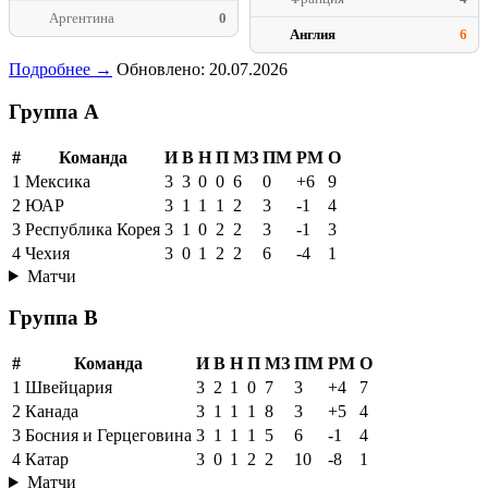
Аргентина
0
Англия
6
Подробнее →
Обновлено: 20.07.2026
Группа A
#
Команда
И
В
Н
П
МЗ
ПМ
РМ
О
1
Мексика
3
3
0
0
6
0
+6
9
2
ЮАР
3
1
1
1
2
3
-1
4
3
Республика Корея
3
1
0
2
2
3
-1
3
4
Чехия
3
0
1
2
2
6
-4
1
Матчи
Группа B
#
Команда
И
В
Н
П
МЗ
ПМ
РМ
О
1
Швейцария
3
2
1
0
7
3
+4
7
2
Канада
3
1
1
1
8
3
+5
4
3
Босния и Герцеговина
3
1
1
1
5
6
-1
4
4
Катар
3
0
1
2
2
10
-8
1
Матчи