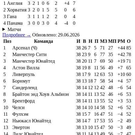
1
Англия
3
2
1
0
6
2
+4
7
2
Хорватия
3
2
0
1
5
5
0
6
3
Гана
3
1
1
1
2
2
0
4
4
Панама
3
0
0
3
0
4
-4
0
Матчи
Подробнее →
Обновлено: 29.06.2026
Поз
Команда
И
В
Н
П
МЗ
МП
РМ
О
1
Арсенал (Ч)
38
26
7
5
71
27
+44
85
2
Манчестер Сити
38
23
9
6
77
35
+42
78
3
Манчестер Юнайтед
38
20
11
7
69
50
+19
71
4
Астон Вилла
38
19
8
11
56
49
+7
65
5
Ливерпуль
38
17
9
12
63
53
+10
60
6
Борнмут
38
13
18
7
58
54
+4
57
7
Сандерленд
38
14
12
12
42
48
−6
54
8
Брайтон энд Хоув Альбион
38
14
11
13
52
46
+6
53
9
Брентфорд
38
14
11
13
55
52
+3
53
10
Челси
38
14
10
14
58
52
+6
52
11
Фулхэм
38
15
7
16
47
51
−4
52
12
Ньюкасл Юнайтед
38
14
7
17
53
55
−2
49
13
Эвертон
38
13
10
15
47
50
−3
49
14
Лидс Юнайтед
38
11
14
13
49
56
−7
47