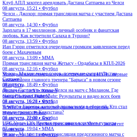
Клуб АПЛ захотел арендовать Дастана Сатпаева из Челси
08 августа, 15:21 • Футбол
Челси - Джохор: прямая трансляция матча с участием Дастана
Сатпаева
08 августа, 14:30 • Футбол
Зарплата в 17 миллионов, личный особняк и фанатская
любовь. Как встретили Салаха в Турции?
08 августа, 13:59 • Футбол
Иан Гэрри отметился очередным громким заявлением перед
боем с Махачевым
08 августа, 13:09 • ММА
Прямая трансляция матча Жетысу - Ордабасы в КПЛ-2026
08 августа, 12:16 • Футбол
Челси - Милан: видео голов, почему не сыграл Дастан
Молодым казахстанцам нужно стремиться в НХЛ – первые
Сатпаев?
комментарии главного тренера "Барыса" в новом сезоне
08 августа, 18:49 • Футбол
(ВИДЕО)
Дастан Сатпаев в заявке Челси на матч с Миланом. Где
08 августа, 11:53 • Хоккей
смотреть трансляцию?
Naiza Diamond Fight Night: Результаты и видео всех боев
08 августа, 16:28 • Футбол
08 августа, 11:21 • ММА
Чемпион Европы, который провалился в сборной. Кто стал
В WBC гарантировали титульник победителю боя
новым тренером Казахстана?
Нурсултанов - Рамос
06 августа, 22:00 • Футбол
08 августа, 11:08 • Бокс
UFC Vegas 120: Прямая трансляция всех боев турнира
Неймар остался без Золотого мяча из-за Месси - экс-агент
07 августа, 19:04 • ММА
бразильца
Челси - Милан: прямая трансляция предсезонного матча с
08 августа, 10:11 • Футбол