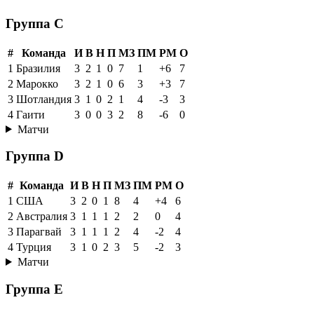
Группа C
#
Команда
И
В
Н
П
МЗ
ПМ
РМ
О
1
Бразилия
3
2
1
0
7
1
+6
7
2
Марокко
3
2
1
0
6
3
+3
7
3
Шотландия
3
1
0
2
1
4
-3
3
4
Гаити
3
0
0
3
2
8
-6
0
Матчи
Группа D
#
Команда
И
В
Н
П
МЗ
ПМ
РМ
О
1
США
3
2
0
1
8
4
+4
6
2
Австралия
3
1
1
1
2
2
0
4
3
Парагвай
3
1
1
1
2
4
-2
4
4
Турция
3
1
0
2
3
5
-2
3
Матчи
Группа E