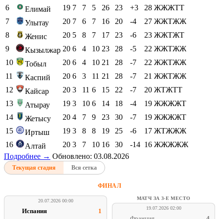
6
19
7
7
5
26
23
+3
28
ЖЖЖТТ
Елимай
7
20
7
6
7
16
20
-4
27
ЖЖТЖЖ
Улытау
8
20
5
8
7
17
23
-6
23
ЖЖТЖТ
Женис
9
20
6
4
10
23
28
-5
22
ЖЖТЖЖ
Кызылжар
10
20
6
4
10
21
28
-7
22
ЖЖТЖЖ
Тобыл
11
20
6
3
11
21
28
-7
21
ЖЖТЖЖ
Каспий
12
20
3
11
6
15
22
-7
20
ЖТЖТТ
Кайсар
13
19
3
10
6
14
18
-4
19
ЖЖЖЖТ
Атырау
14
20
4
7
9
23
30
-7
19
ЖЖЖЖТ
Жетысу
15
19
3
8
8
19
25
-6
17
ЖТЖЖЖ
Иртыш
16
20
3
7
10
16
30
-14
16
ЖЖЖЖЖ
Алтай
Подробнее →
Обновлено: 03.08.2026
Текущая стадия
Вся сетка
ФИНАЛ
МАТЧ ЗА 3-Е МЕСТО
20.07.2026 00:00
19.07.2026 02:00
Испания
1
Франция
4