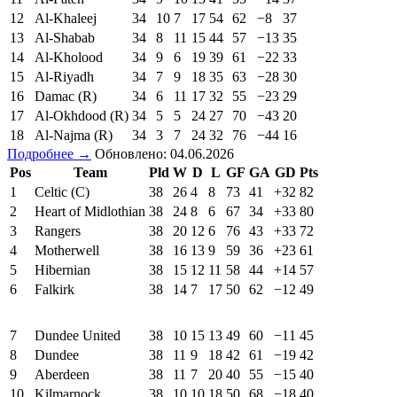
12
Al-Khaleej
34
10
7
17
54
62
−8
37
13
Al-Shabab
34
8
11
15
44
57
−13
35
14
Al-Kholood
34
9
6
19
39
61
−22
33
15
Al-Riyadh
34
7
9
18
35
63
−28
30
16
Damac (R)
34
6
11
17
32
55
−23
29
17
Al-Okhdood (R)
34
5
5
24
27
70
−43
20
18
Al-Najma (R)
34
3
7
24
32
76
−44
16
Подробнее →
Обновлено: 04.06.2026
Pos
Team
Pld
W
D
L
GF
GA
GD
Pts
1
Celtic (C)
38
26
4
8
73
41
+32
82
2
Heart of Midlothian
38
24
8
6
67
34
+33
80
3
Rangers
38
20
12
6
76
43
+33
72
4
Motherwell
38
16
13
9
59
36
+23
61
5
Hibernian
38
15
12
11
58
44
+14
57
6
Falkirk
38
14
7
17
50
62
−12
49
7
Dundee United
38
10
15
13
49
60
−11
45
8
Dundee
38
11
9
18
42
61
−19
42
9
Aberdeen
38
11
7
20
40
55
−15
40
10
Kilmarnock
38
10
10
18
50
68
−18
40