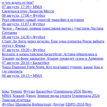
и что ждать от боя?
07 августа, 17:39 • ММА
Скончался отец Лионеля Месси
08 августа, 17:06 • Футбол
Реал оформит самый дорогой трансфер в истории
06 августа, 11:07 • Футбол
Челси - Джохор: прямая трансляция матча с участием Дастана
Сатпаева
08 августа, 14:30 • Футбол
Старт Ла Лиги через неделю. Еще одна попытка Реала забрать
титул у Флика
07 августа, 19:20 • Футбол
Коллапс в казахстанском баскетболе: Астана обратилась к
Токаеву на фоне закрытия, Атырау проведет сезон в Армении
07 августа, 20:16 • Баскетбол
Naiza Diamond Fight Night. Кто возглавит турнир, какие бои и
где смотреть
06 августа, 19:15 • ММА
Бокс
Теннис
Футзал
Баскетбол
Олимпиада-2026
Видео
ММА
Хоккей
Дзюдо
Зимние виды спорта
Олимпиада-2024
Тяжелая атлетика
Футбол
Шахматы
Киберспорт
Другие
ЕВРО-2024
Все