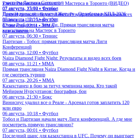
участием Дастана Сатпаева
Елена Рыбакина вышла в 1/8 Мастерса в Торонто (ВИДЕО)
07 августа, 15:00 • Футбол
07 августа, 23:14 • Теннис
Прямая трансляция матча Жетысу - Ордабасы в КПЛ-2026
Дияр Нургожай - Бруно Лопес: Результаты взвешивания всех
08 августа, 12:16 • Футбол
бойцов на UFC Vegas 120
Елена Рыбакина - Энн Ли. Прямая трансляция матча
07 августа, 22:11 • ММА
казахстанки на Мастерс в Торонто
еще новости
07 августа, 06:30 • Теннис
Партизан - Тобол: прямая трансляция матча Лиги
Конференций
06 августа, 12:00 • Футбол
Naiza Diamond Fight Night: Результаты и видео всех боев
08 августа, 11:21 • ММА
Прямая трансляция Naiza Diamond Fight Night в Китае. Когда и
где смотреть турнир
07 августа, 20:26 • ММА
Казахстанец в бою за титул чемпиона мира. Кто такой
Мейирим Нурсултанов: биография, бои
06 августа, 21:30 • Бокс
Винисиус удалил все о Реале - Арсенал готов заплатить 120
млн евро
06 августа, 10:18 • Футбол
Тобол и Партизан начали матч Лиги конференций. А где мне
посмотреть прямую трансляцию?
07 августа, 00:01 • Футбол
Последний шанс для казахстанца в UFC. Почему он выиграет