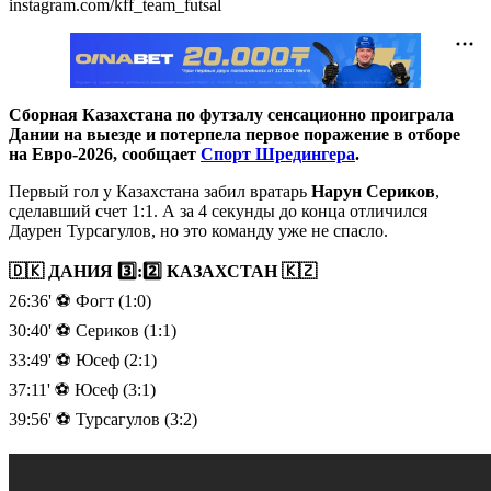
instagram.com/kff_team_futsal
Сборная Казахстана по футзалу сенсационно проиграла
Дании на выезде и потерпела первое поражение в отборе
на Евро-2026, сообщает
Спорт Шредингера
.
Первый гол у Казахстана забил вратарь
Нарун Сериков
,
сделавший счет 1:1. А за 4 секунды до конца отличился
Даурен Турсагулов, но это команду уже не спасло.
🇩🇰 ДАНИЯ 3️⃣:2️⃣ КАЗАХСТАН 🇰🇿
26:36' ⚽️ Фогт (1:0)
30:40' ⚽️ Сериков (1:1)
33:49' ⚽️ Юсеф (2:1)
37:11' ⚽️ Юсеф (3:1)
39:56' ⚽️ Турсагулов (3:2)