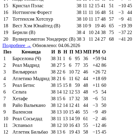
15
Кристал Пэлас
38
11
12
15
41
51
−10
45
16
Ноттингем Форест
38
11
11
16
48
51
−3
44
17
Тоттенхэм Хотспур
38
10
11
17
48
57
−9
41
18
Вест Хэм Юнайтед (В)
38
10
9
19
46
65
−19
39
19
Бернли (В)
38
4
10
24
38
75
−37
22
20
Вулверхэмптон Уондерерс (В)
38
3
11
24
27
68
−41
20
Подробнее →
Обновлено: 04.06.2026
Поз
Команда
И
В
Н
П
МЗ
МП
РМ
О
1
Барселона (Ч)
38
31
1
6
95
36
+59
94
2
Реал Мадрид
38
27
5
6
77
35
+42
86
3
Вильярреал
38
22
6
10
72
46
+26
72
4
Атлетико Мадрид
38
21
6
11
62
44
+18
69
5
Реал Бетис
38
15
15
8
59
48
+11
60
6
Сельта
38
14
12
12
53
48
+5
54
7
Хетафе
38
15
6
17
32
38
−6
51
8
Райо Вальекано
38
12
14
12
41
44
−3
50
9
Валенсия
38
13
10
15
46
55
−9
49
10
Реал Сосьедад
38
11
13
14
59
61
−2
46
11
Эспаньол
38
12
10
16
43
55
−12
46
12
Атлетик Бильбао
38
13
6
19
43
58
−15
45