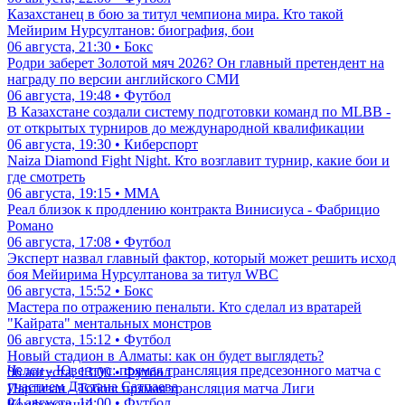
Казахстанец в бою за титул чемпиона мира. Кто такой
Мейирим Нурсултанов: биография, бои
06 августа, 21:30 • Бокс
Родри заберет Золотой мяч 2026? Он главный претендент на
награду по версии английского СМИ
06 августа, 19:48 • Футбол
В Казахстане создали систему подготовки команд по MLBB -
от открытых турниров до международной квалификации
06 августа, 19:30 • Киберспорт
Naiza Diamond Fight Night. Кто возглавит турнир, какие бои и
где смотреть
06 августа, 19:15 • ММА
Реал близок к продлению контракта Винисиуса - Фабрицио
Романо
06 августа, 17:08 • Футбол
Эксперт назвал главный фактор, который может решить исход
боя Мейирима Нурсултанова за титул WBC
06 августа, 15:52 • Бокс
Мастера по отражению пенальти. Кто сделал из вратарей
"Кайрата" ментальных монстров
06 августа, 15:12 • Футбол
Новый стадион в Алматы: как он будет выглядеть?
Челси - Ювентус: прямая трансляция предсезонного матча с
06 августа, 13:00 • Футбол
участием Дастана Сатпаева
Партизан - Тобол: прямая трансляция матча Лиги
04 августа, 14:00 • Футбол
Конференций