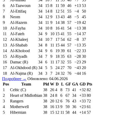
6
Al-Taawoun
34
15
8
11
59
46
+13
53
7
Al-Ettifaq
34
14
8
12
51
55
−4
50
8
Neom
34
12
9
13
43
48
−5
45
9
Al-Hazem
34
11
9
14
38
57
−19
42
10
Al-Fayha
34
10
8
16
41
54
−13
38
11
Al-Fateh
34
9
10
15
41
55
−14
37
12
Al-Khaleej
34
10
7
17
54
62
−8
37
13
Al-Shabab
34
8
11
15
44
57
−13
35
14
Al-Kholood
34
9
6
19
39
61
−22
33
15
Al-Riyadh
34
7
9
18
35
63
−28
30
16
Damac (R)
34
6
11
17
32
55
−23
29
17
Al-Okhdood (R)
34
5
5
24
27
70
−43
20
18
Al-Najma (R)
34
3
7
24
32
76
−44
16
Подробнее →
Обновлено: 04.06.2026
Pos
Team
Pld
W
D
L
GF
GA
GD
Pts
1
Celtic (C)
38
26
4
8
73
41
+32
82
2
Heart of Midlothian
38
24
8
6
67
34
+33
80
3
Rangers
38
20
12
6
76
43
+33
72
4
Motherwell
38
16
13
9
59
36
+23
61
5
Hibernian
38
15
12
11
58
44
+14
57