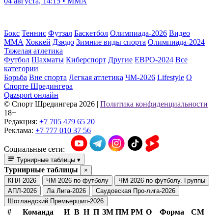
04 августа, 14:15 • ММА
Бокс
Теннис
Футзал
Баскетбол
Олимпиада-2026
Видео
ММА
Хоккей
Дзюдо
Зимние виды спорта
Олимпиада-2024
Тяжелая атлетика
Футбол
Шахматы
Киберспорт
Другие
ЕВРО-2024
Все
категории
Борьба
Вне спорта
Легкая атлетика
ЧМ-2026
Lifestyle
О
Спорте Шредингера
Qazsport онлайн
© Cпорт Шредингера 2026
|
Политика конфиденциальности
18+
Редакция:
+7 705 479 65 20
Реклама:
+7 777 010 37 56
Социальные сети:
Турнирные таблицы
▾
Турнирные таблицы
×
КПЛ-2026
ЧМ-2026 по футболу
ЧМ-2026 по футболу. Группы
АПЛ-2026
Ла Лига-2026
Саудовская Про-лига-2026
Шотландский Премьершип-2026
#
Команда
И
В
Н
П
ЗМ
ПМ
РМ
О
Форма
СМ