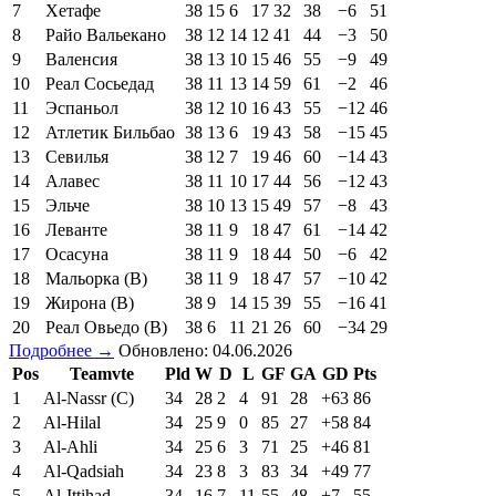
7
Хетафе
38
15
6
17
32
38
−6
51
8
Райо Вальекано
38
12
14
12
41
44
−3
50
9
Валенсия
38
13
10
15
46
55
−9
49
10
Реал Сосьедад
38
11
13
14
59
61
−2
46
11
Эспаньол
38
12
10
16
43
55
−12
46
12
Атлетик Бильбао
38
13
6
19
43
58
−15
45
13
Севилья
38
12
7
19
46
60
−14
43
14
Алавес
38
11
10
17
44
56
−12
43
15
Эльче
38
10
13
15
49
57
−8
43
16
Леванте
38
11
9
18
47
61
−14
42
17
Осасуна
38
11
9
18
44
50
−6
42
18
Мальорка (В)
38
11
9
18
47
57
−10
42
19
Жирона (В)
38
9
14
15
39
55
−16
41
20
Реал Овьедо (В)
38
6
11
21
26
60
−34
29
Подробнее →
Обновлено: 04.06.2026
Pos
Teamvte
Pld
W
D
L
GF
GA
GD
Pts
1
Al-Nassr (C)
34
28
2
4
91
28
+63
86
2
Al-Hilal
34
25
9
0
85
27
+58
84
3
Al-Ahli
34
25
6
3
71
25
+46
81
4
Al-Qadsiah
34
23
8
3
83
34
+49
77
5
Al-Ittihad
34
16
7
11
55
48
+7
55