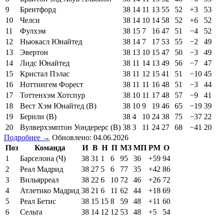
9
Брентфорд
38
14
11
13
55
52
+3
53
10
Челси
38
14
10
14
58
52
+6
52
11
Фулхэм
38
15
7
16
47
51
−4
52
12
Ньюкасл Юнайтед
38
14
7
17
53
55
−2
49
13
Эвертон
38
13
10
15
47
50
−3
49
14
Лидс Юнайтед
38
11
14
13
49
56
−7
47
15
Кристал Пэлас
38
11
12
15
41
51
−10
45
16
Ноттингем Форест
38
11
11
16
48
51
−3
44
17
Тоттенхэм Хотспур
38
10
11
17
48
57
−9
41
18
Вест Хэм Юнайтед (В)
38
10
9
19
46
65
−19
39
19
Бернли (В)
38
4
10
24
38
75
−37
22
20
Вулверхэмптон Уондерерс (В)
38
3
11
24
27
68
−41
20
Подробнее →
Обновлено: 04.06.2026
Поз
Команда
И
В
Н
П
МЗ
МП
РМ
О
1
Барселона (Ч)
38
31
1
6
95
36
+59
94
2
Реал Мадрид
38
27
5
6
77
35
+42
86
3
Вильярреал
38
22
6
10
72
46
+26
72
4
Атлетико Мадрид
38
21
6
11
62
44
+18
69
5
Реал Бетис
38
15
15
8
59
48
+11
60
6
Сельта
38
14
12
12
53
48
+5
54