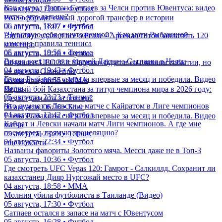
Как сыграл Дастан Сатпаев за Челси против Ювентуса: видео
06 августа, 12:00 • Футбол
матча, что дальше?
Реал оформит самый дорогой трансфер в истории
05 августа, 18:07 • Футбол
06 августа, 11:07 • Футбол
"Чувствую себя уничтоженной". Как матч Рыбакиной
Винисиус удалил все о Реале - Арсенал готов заплатить 120
изменил правила тенниса
млн евро
05 августа, 19:56 • Теннис
06 августа, 10:18 • Футбол
Видео всех голов и матчей Дастана Сатпаева в Челси
Объявлен UFC 331: Царукян будет в со-главном событии, но
04 августа, 19:43 • Футбол
не против Оливейры
Елена Рыбакина сыграла впервые за месяц и победила. Видео
06 августа, 06:55 • ММА
матча
Первый бой Казахстана за титул чемпиона мира в 2026 году:
05 августа, 23:23 • Теннис
где, когда и что за боксер?
Что думают в Левски о матче с Кайратом в Лиге чемпионов
06 августа, 06:26 • Бокс
04 августа, 12:42 • Футбол
Елена Рыбакина сыграла впервые за месяц и победила. Видео
Кайрат и Левски начали матч Лиги чемпионов. А где мне
матча
посмотреть прямую трансляцию?
05 августа, 23:23 • Теннис
04 августа, 22:34 • Футбол
еще новости
Названы фавориты Золотого мяча. Месси даже не в Топ-3
05 августа, 10:36 • Футбол
Где смотреть UFC Vegas 120: Гамрот - Салкиллд. Сохранит ли
казахстанец Дияр Нургожай место в UFC?
04 августа, 18:58 • ММА
Молния убила футболиста в Таиланде (Видео)
05 августа, 17:30 • Футбол
Сатпаев остался в запасе на матч с Ювентусом
05 августа, 16:28 • Футбол