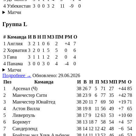
4
Узбекистан
3
0
0
3
2
11
-9
0
Матчи
Группа L
#
Команда
И
В
Н
П
МЗ
ПМ
РМ
О
1
Англия
3
2
1
0
6
2
+4
7
2
Хорватия
3
2
0
1
5
5
0
6
3
Гана
3
1
1
1
2
2
0
4
4
Панама
3
0
0
3
0
4
-4
0
Матчи
Подробнее →
Обновлено: 29.06.2026
Поз
Команда
И
В
Н
П
МЗ
МП
РМ
О
1
Арсенал (Ч)
38
26
7
5
71
27
+44
85
2
Манчестер Сити
38
23
9
6
77
35
+42
78
3
Манчестер Юнайтед
38
20
11
7
69
50
+19
71
4
Астон Вилла
38
19
8
11
56
49
+7
65
5
Ливерпуль
38
17
9
12
63
53
+10
60
6
Борнмут
38
13
18
7
58
54
+4
57
7
Сандерленд
38
14
12
12
42
48
−6
54
8
Брайтон энд Хоув Альбион
38
14
11
13
52
46
+6
53