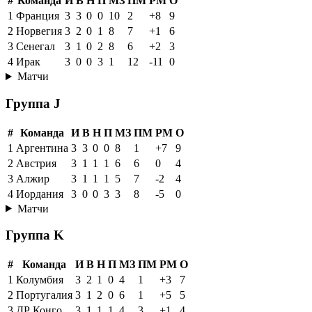
#
Команда
И
В
Н
П
МЗ
ПМ
РМ
О
1
Франция
3
3
0
0
10
2
+8
9
2
Норвегия
3
2
0
1
8
7
+1
6
3
Сенегал
3
1
0
2
8
6
+2
3
4
Ирак
3
0
0
3
1
12
-11
0
Матчи
Группа J
#
Команда
И
В
Н
П
МЗ
ПМ
РМ
О
1
Аргентина
3
3
0
0
8
1
+7
9
2
Австрия
3
1
1
1
6
6
0
4
3
Алжир
3
1
1
1
5
7
-2
4
4
Иордания
3
0
0
3
3
8
-5
0
Матчи
Группа K
#
Команда
И
В
Н
П
МЗ
ПМ
РМ
О
1
Колумбия
3
2
1
0
4
1
+3
7
2
Португалия
3
1
2
0
6
1
+5
5
3
ДР Конго
3
1
1
1
4
3
+1
4