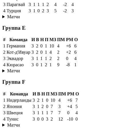
3
Парагвай
3
1
1
1
2
4
-2
4
4
Турция
3
1
0
2
3
5
-2
3
Матчи
Группа E
#
Команда
И
В
Н
П
МЗ
ПМ
РМ
О
1
Германия
3
2
0
1
10
4
+6
6
2
Кот-д'Ивуар
3
2
0
1
4
2
+2
6
3
Эквадор
3
1
1
1
2
2
0
4
4
Кюрасао
3
0
1
2
1
9
-8
1
Матчи
Группа F
#
Команда
И
В
Н
П
МЗ
ПМ
РМ
О
1
Нидерланды
3
2
1
0
10
4
+6
7
2
Япония
3
1
2
0
7
3
+4
5
3
Швеция
3
1
1
1
7
7
0
4
4
Тунис
3
0
0
3
2
12
-10
0
Матчи