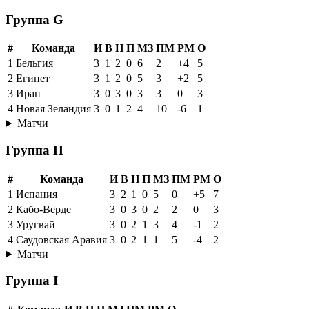
Группа G
#
Команда
И
В
Н
П
МЗ
ПМ
РМ
О
1
Бельгия
3
1
2
0
6
2
+4
5
2
Египет
3
1
2
0
5
3
+2
5
3
Иран
3
0
3
0
3
3
0
3
4
Новая Зеландия
3
0
1
2
4
10
-6
1
Матчи
Группа H
#
Команда
И
В
Н
П
МЗ
ПМ
РМ
О
1
Испания
3
2
1
0
5
0
+5
7
2
Кабо-Верде
3
0
3
0
2
2
0
3
3
Уругвай
3
0
2
1
3
4
-1
2
4
Саудовская Аравия
3
0
2
1
1
5
-4
2
Матчи
Группа I