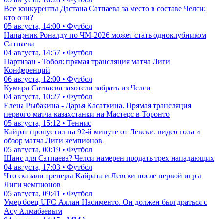
Все конкуренты Дастана Сатпаева за место в составе Челси:
кто они?
05 августа, 14:00 • Футбол
Напарник Роналду по ЧМ-2026 может стать одноклубником
Сатпаева
04 августа, 14:57 • Футбол
Партизан - Тобол: прямая трансляция матча Лиги
Конференций
06 августа, 12:00 • Футбол
Кумира Сатпаева захотели забрать из Челси
04 августа, 10:27 • Футбол
Елена Рыбакина - Дарья Касаткина. Прямая трансляция
первого матча казахстанки на Мастерс в Торонто
05 августа, 15:12 • Теннис
Кайрат пропустил на 92-й минуте от Левски: видео гола и
обзор матча Лиги чемпионов
05 августа, 00:19 • Футбол
Шанс для Сатпаева? Челси намерен продать трех нападающих
04 августа, 17:03 • Футбол
Что сказали тренеры Кайрата и Левски после первой игры
Лиги чемпионов
05 августа, 09:41 • Футбол
Умер боец UFC Аллан Насименто. Он должен был драться с
Асу Алмабаевым