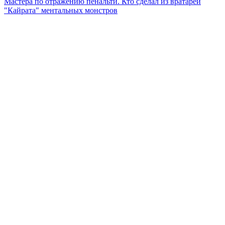
Мастера по отражению пенальти. Кто сделал из вратарей
"Кайрата" ментальных монстров