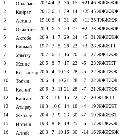
1
20
14
4
2
36
15
+21
46
ЖЖЖЖЖ
Ордабасы
2
20
13
6
1
39
14
+25
45
ЖЖЖЖЖ
Кайрат
3
19
10
5
4
31
20
+11
35
ТЖЖЖЖ
Астана
4
20
9
6
5
29
27
+2
33
ЖЖЖЖЖ
Окжетпес
5
20
9
4
7
29
24
+5
31
ЖЖЖЖЖ
Актобе
6
19
7
7
5
26
23
+3
28
ЖЖЖТТ
Елимай
7
20
7
6
7
16
20
-4
27
ЖЖТЖЖ
Улытау
8
20
5
8
7
17
23
-6
23
ЖЖТЖТ
Женис
9
20
6
4
10
23
28
-5
22
ЖЖТЖЖ
Кызылжар
10
20
6
4
10
21
28
-7
22
ЖЖТЖЖ
Тобыл
11
20
6
3
11
21
28
-7
21
ЖЖТЖЖ
Каспий
12
20
3
11
6
15
22
-7
20
ЖТЖТТ
Кайсар
13
19
3
10
6
14
18
-4
19
ЖЖЖЖТ
Атырау
14
20
4
7
9
23
30
-7
19
ЖЖЖЖТ
Жетысу
15
19
3
8
8
19
25
-6
17
ЖТЖЖЖ
Иртыш
16
20
3
7
10
16
30
-14
16
ЖЖЖЖЖ
Алтай