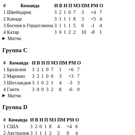
#
Команда
И
В
Н
П
МЗ
ПМ
РМ
О
1
Швейцария
3
2
1
0
7
3
+4
7
2
Канада
3
1
1
1
8
3
+5
4
3
Босния и Герцеговина
3
1
1
1
5
6
-1
4
4
Катар
3
0
1
2
2
10
-8
1
Матчи
Группа C
#
Команда
И
В
Н
П
МЗ
ПМ
РМ
О
1
Бразилия
3
2
1
0
7
1
+6
7
2
Марокко
3
2
1
0
6
3
+3
7
3
Шотландия
3
1
0
2
1
4
-3
3
4
Гаити
3
0
0
3
2
8
-6
0
Матчи
Группа D
#
Команда
И
В
Н
П
МЗ
ПМ
РМ
О
1
США
3
2
0
1
8
4
+4
6
2
Австралия
3
1
1
1
2
2
0
4