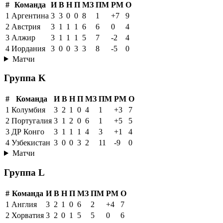
#
Команда
И
В
Н
П
МЗ
ПМ
РМ
О
1
Аргентина
3
3
0
0
8
1
+7
9
2
Австрия
3
1
1
1
6
6
0
4
3
Алжир
3
1
1
1
5
7
-2
4
4
Иордания
3
0
0
3
3
8
-5
0
Матчи
Группа K
#
Команда
И
В
Н
П
МЗ
ПМ
РМ
О
1
Колумбия
3
2
1
0
4
1
+3
7
2
Португалия
3
1
2
0
6
1
+5
5
3
ДР Конго
3
1
1
1
4
3
+1
4
4
Узбекистан
3
0
0
3
2
11
-9
0
Матчи
Группа L
#
Команда
И
В
Н
П
МЗ
ПМ
РМ
О
1
Англия
3
2
1
0
6
2
+4
7
2
Хорватия
3
2
0
1
5
5
0
6