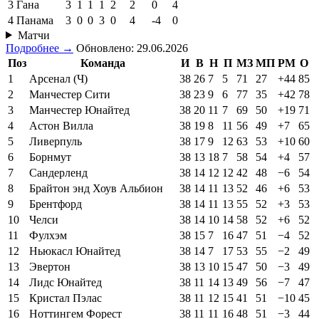
3
Гана
3
1
1
1
2
2
0
4
4
Панама
3
0
0
3
0
4
-4
0
Матчи
Подробнее →
Обновлено: 29.06.2026
Поз
Команда
И
В
Н
П
МЗ
МП
РМ
О
1
Арсенал (Ч)
38
26
7
5
71
27
+44
85
2
Манчестер Сити
38
23
9
6
77
35
+42
78
3
Манчестер Юнайтед
38
20
11
7
69
50
+19
71
4
Астон Вилла
38
19
8
11
56
49
+7
65
5
Ливерпуль
38
17
9
12
63
53
+10
60
6
Борнмут
38
13
18
7
58
54
+4
57
7
Сандерленд
38
14
12
12
42
48
−6
54
8
Брайтон энд Хоув Альбион
38
14
11
13
52
46
+6
53
9
Брентфорд
38
14
11
13
55
52
+3
53
10
Челси
38
14
10
14
58
52
+6
52
11
Фулхэм
38
15
7
16
47
51
−4
52
12
Ньюкасл Юнайтед
38
14
7
17
53
55
−2
49
13
Эвертон
38
13
10
15
47
50
−3
49
14
Лидс Юнайтед
38
11
14
13
49
56
−7
47
15
Кристал Пэлас
38
11
12
15
41
51
−10
45
16
Ноттингем Форест
38
11
11
16
48
51
−3
44