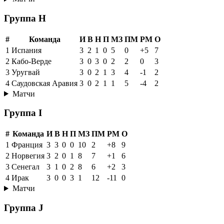
Группа H
#
Команда
И
В
Н
П
МЗ
ПМ
РМ
О
1
Испания
3
2
1
0
5
0
+5
7
2
Кабо-Верде
3
0
3
0
2
2
0
3
3
Уругвай
3
0
2
1
3
4
-1
2
4
Саудовская Аравия
3
0
2
1
1
5
-4
2
Матчи
Группа I
#
Команда
И
В
Н
П
МЗ
ПМ
РМ
О
1
Франция
3
3
0
0
10
2
+8
9
2
Норвегия
3
2
0
1
8
7
+1
6
3
Сенегал
3
1
0
2
8
6
+2
3
4
Ирак
3
0
0
3
1
12
-11
0
Матчи
Группа J