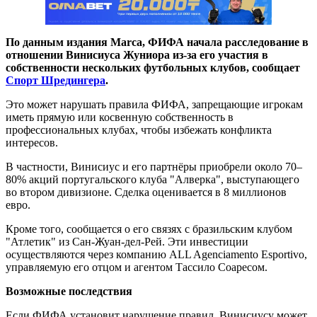
По данным издания Marca, ФИФА начала расследование в
отношении Винисиуса Жуниора из-за его участия в
собственности нескольких футбольных клубов, сообщает
Спорт Шредингера
.
Это может нарушать правила ФИФА, запрещающие игрокам
иметь прямую или косвенную собственность в
профессиональных клубах, чтобы избежать конфликта
интересов.​
В частности, Винисиус и его партнёры приобрели около 70–
80% акций португальского клуба "Алверка", выступающего
во втором дивизионе. Сделка оценивается в 8 миллионов
евро.
Кроме того, сообщается о его связях с бразильским клубом
"Атлетик" из Сан-Жуан-дел-Рей. Эти инвестиции
осуществляются через компанию ALL Agenciamento Esportivo,
управляемую его отцом и агентом Тассило Соаресом. ​
Возможные последствия
Если ФИФА установит нарушение правил, Винисиусу может