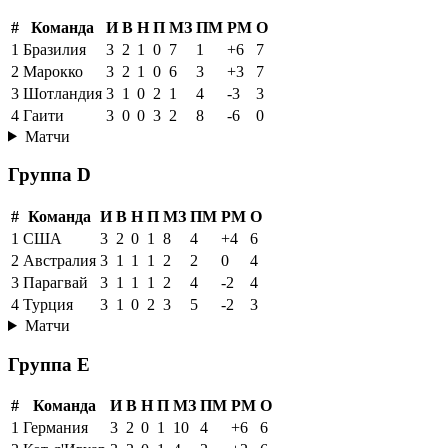
#
Команда
И
В
Н
П
МЗ
ПМ
РМ
О
1
Бразилия
3
2
1
0
7
1
+6
7
2
Марокко
3
2
1
0
6
3
+3
7
3
Шотландия
3
1
0
2
1
4
-3
3
4
Гаити
3
0
0
3
2
8
-6
0
Матчи
Группа D
#
Команда
И
В
Н
П
МЗ
ПМ
РМ
О
1
США
3
2
0
1
8
4
+4
6
2
Австралия
3
1
1
1
2
2
0
4
3
Парагвай
3
1
1
1
2
4
-2
4
4
Турция
3
1
0
2
3
5
-2
3
Матчи
Группа E
#
Команда
И
В
Н
П
МЗ
ПМ
РМ
О
1
Германия
3
2
0
1
10
4
+6
6