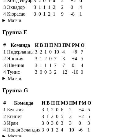
2
Кот-д'Ивуар
3
2
0
1
4
2
+2
6
3
Эквадор
3
1
1
1
2
2
0
4
4
Кюрасао
3
0
1
2
1
9
-8
1
Матчи
Группа F
#
Команда
И
В
Н
П
МЗ
ПМ
РМ
О
1
Нидерланды
3
2
1
0
10
4
+6
7
2
Япония
3
1
2
0
7
3
+4
5
3
Швеция
3
1
1
1
7
7
0
4
4
Тунис
3
0
0
3
2
12
-10
0
Матчи
Группа G
#
Команда
И
В
Н
П
МЗ
ПМ
РМ
О
1
Бельгия
3
1
2
0
6
2
+4
5
2
Египет
3
1
2
0
5
3
+2
5
3
Иран
3
0
3
0
3
3
0
3
4
Новая Зеландия
3
0
1
2
4
10
-6
1
Матчи