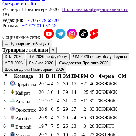
Qazsport онлайн
© Cпорт Шредингера 2026
|
Политика конфиденциальности
18+
Редакция:
+7 705 479 65 20
Реклама:
+7 777 010 37 56
Социальные сети:
Турнирные таблицы
▾
Турнирные таблицы
×
КПЛ-2026
ЧМ-2026 по футболу
ЧМ-2026 по футболу. Группы
АПЛ-2026
Ла Лига-2026
Саудовская Про-лига-2026
Шотландский Премьершип-2026
#
Команда
И
В
Н
П
ЗМ
ПМ
РМ
О
Форма
СМ
1
20
14
4
2
36
15
+21
46
ЖЖЖЖЖ
Ордабасы
2
20
13
6
1
39
14
+25
45
ЖЖЖЖЖ
Кайрат
3
19
10
5
4
31
20
+11
35
ТЖЖЖЖ
Астана
4
20
9
6
5
29
27
+2
33
ЖЖЖЖЖ
Окжетпес
5
20
9
4
7
29
24
+5
31
ЖЖЖЖЖ
Актобе
6
19
7
7
5
26
23
+3
28
ЖЖЖТТ
Елимай
7
20
7
6
7
16
20
-4
27
ЖЖТЖЖ
Улытау