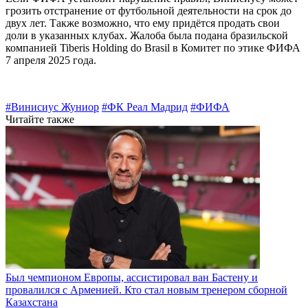
грозить отстранение от футбольной деятельности на срок до
двух лет. Также возможно, что ему придётся продать свои
доли в указанных клубах. Жалоба была подана бразильской
компанией Tiberis Holding do Brasil в Комитет по этике ФИФА
7 апреля 2025 года. ​
#Винисиус Жуниор
#ФК Реал Мадрид
#ФИФА
Читайте также
Был чемпионом Европы, ассистировал ван Бастену и
провалился с Арменией. Кто стал новым тренером сборной
Казахстана