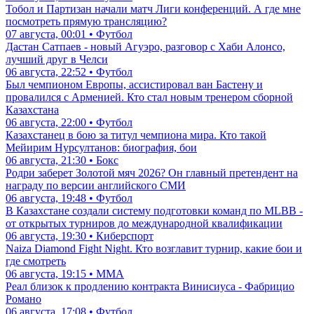
Тобол и Партизан начали матч Лиги конференций. А где мне
посмотреть прямую трансляцию?
07 августа, 00:01 • Футбол
Дастан Сатпаев - новый Агуэро, разговор с Хаби Алонсо,
лучший друг в Челси
06 августа, 22:52 • Футбол
Был чемпионом Европы, ассистировал ван Бастену и
провалился с Арменией. Кто стал новым тренером сборной
Казахстана
06 августа, 22:00 • Футбол
Казахстанец в бою за титул чемпиона мира. Кто такой
Мейирим Нурсултанов: биография, бои
06 августа, 21:30 • Бокс
Родри заберет Золотой мяч 2026? Он главный претендент на
награду по версии английского СМИ
06 августа, 19:48 • Футбол
В Казахстане создали систему подготовки команд по MLBB -
от открытых турниров до международной квалификации
06 августа, 19:30 • Киберспорт
Naiza Diamond Fight Night. Кто возглавит турнир, какие бои и
где смотреть
06 августа, 19:15 • ММА
Реал близок к продлению контракта Винисиуса - Фабрицио
Романо
06 августа, 17:08 • Футбол