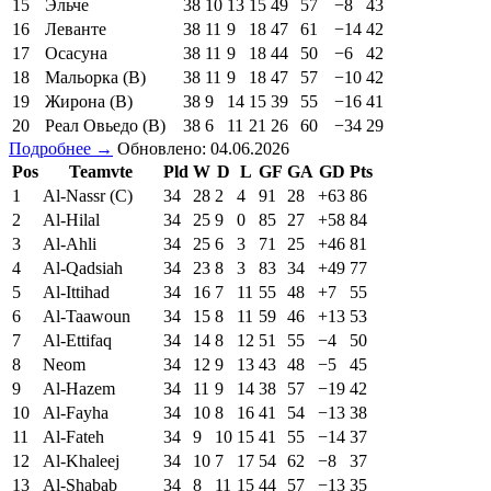
15
Эльче
38
10
13
15
49
57
−8
43
16
Леванте
38
11
9
18
47
61
−14
42
17
Осасуна
38
11
9
18
44
50
−6
42
18
Мальорка (В)
38
11
9
18
47
57
−10
42
19
Жирона (В)
38
9
14
15
39
55
−16
41
20
Реал Овьедо (В)
38
6
11
21
26
60
−34
29
Подробнее →
Обновлено: 04.06.2026
Pos
Teamvte
Pld
W
D
L
GF
GA
GD
Pts
1
Al-Nassr (C)
34
28
2
4
91
28
+63
86
2
Al-Hilal
34
25
9
0
85
27
+58
84
3
Al-Ahli
34
25
6
3
71
25
+46
81
4
Al-Qadsiah
34
23
8
3
83
34
+49
77
5
Al-Ittihad
34
16
7
11
55
48
+7
55
6
Al-Taawoun
34
15
8
11
59
46
+13
53
7
Al-Ettifaq
34
14
8
12
51
55
−4
50
8
Neom
34
12
9
13
43
48
−5
45
9
Al-Hazem
34
11
9
14
38
57
−19
42
10
Al-Fayha
34
10
8
16
41
54
−13
38
11
Al-Fateh
34
9
10
15
41
55
−14
37
12
Al-Khaleej
34
10
7
17
54
62
−8
37
13
Al-Shabab
34
8
11
15
44
57
−13
35