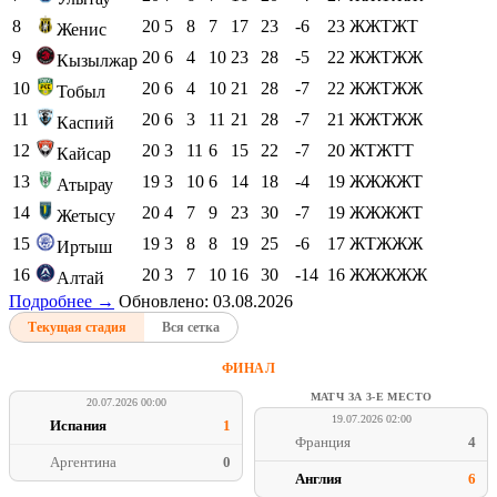
8
20
5
8
7
17
23
-6
23
ЖЖТЖТ
Женис
9
20
6
4
10
23
28
-5
22
ЖЖТЖЖ
Кызылжар
10
20
6
4
10
21
28
-7
22
ЖЖТЖЖ
Тобыл
11
20
6
3
11
21
28
-7
21
ЖЖТЖЖ
Каспий
12
20
3
11
6
15
22
-7
20
ЖТЖТТ
Кайсар
13
19
3
10
6
14
18
-4
19
ЖЖЖЖТ
Атырау
14
20
4
7
9
23
30
-7
19
ЖЖЖЖТ
Жетысу
15
19
3
8
8
19
25
-6
17
ЖТЖЖЖ
Иртыш
16
20
3
7
10
16
30
-14
16
ЖЖЖЖЖ
Алтай
Подробнее →
Обновлено: 03.08.2026
Текущая стадия
Вся сетка
ФИНАЛ
МАТЧ ЗА 3-Е МЕСТО
20.07.2026 00:00
19.07.2026 02:00
Испания
1
Франция
4
Аргентина
0
Англия
6