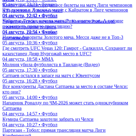
05 августа, 23:23 • Теннис
Кайрат за 6 часов продал все билеты на матч Лиги чемпионов
Что думают в Левски о матче с Кайратом в Лиге чемпионов
в Туркестане. А почему там?
04 августа, 12:42 • Футбол
05 августа, 22:32 • Футбол
Кайрат и Левски начали матч Лиги чемпионов. А где мне
"Чувствую себя уничтоженной". Как матч Рыбакиной
посмотреть прямую трансляцию?
изменил правила тенниса
04 августа, 22:34 • Футбол
05 августа, 19:56 • Теннис
Названы фавориты Золотого мяча. Месси даже не в Топ-3
еще новости
05 августа, 10:36 • Футбол
Где смотреть UFC Vegas 120: Гамрот - Салкиллд. Сохранит ли
казахстанец Дияр Нургожай место в UFC?
04 августа, 18:58 • ММА
Молния убила футболиста в Таиланде (Видео)
05 августа, 17:30 • Футбол
Сатпаев остался в запасе на матч с Ювентусом
05 августа, 16:28 • Футбол
Все конкуренты Дастана Сатпаева за место в составе Челси:
кто они?
05 августа, 14:00 • Футбол
Напарник Роналду по ЧМ-2026 может стать одноклубником
Сатпаева
04 августа, 14:57 • Футбол
Кумира Сатпаева захотели забрать из Челси
04 августа, 10:27 • Футбол
Партизан - Тобол: прямая трансляция матча Лиги
Конференций