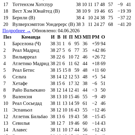
17
Тоттенхэм Хотспур
38
10
11
17
48
57
−9
41
18
Вест Хэм Юнайтед (В)
38
10
9
19
46
65
−19
39
19
Бернли (В)
38
4
10
24
38
75
−37
22
20
Вулверхэмптон Уондерерс (В)
38
3
11
24
27
68
−41
20
Подробнее →
Обновлено: 04.06.2026
Поз
Команда
И
В
Н
П
МЗ
МП
РМ
О
1
Барселона (Ч)
38
31
1
6
95
36
+59
94
2
Реал Мадрид
38
27
5
6
77
35
+42
86
3
Вильярреал
38
22
6
10
72
46
+26
72
4
Атлетико Мадрид
38
21
6
11
62
44
+18
69
5
Реал Бетис
38
15
15
8
59
48
+11
60
6
Сельта
38
14
12
12
53
48
+5
54
7
Хетафе
38
15
6
17
32
38
−6
51
8
Райо Вальекано
38
12
14
12
41
44
−3
50
9
Валенсия
38
13
10
15
46
55
−9
49
10
Реал Сосьедад
38
11
13
14
59
61
−2
46
11
Эспаньол
38
12
10
16
43
55
−12
46
12
Атлетик Бильбао
38
13
6
19
43
58
−15
45
13
Севилья
38
12
7
19
46
60
−14
43
14
Алавес
38
11
10
17
44
56
−12
43