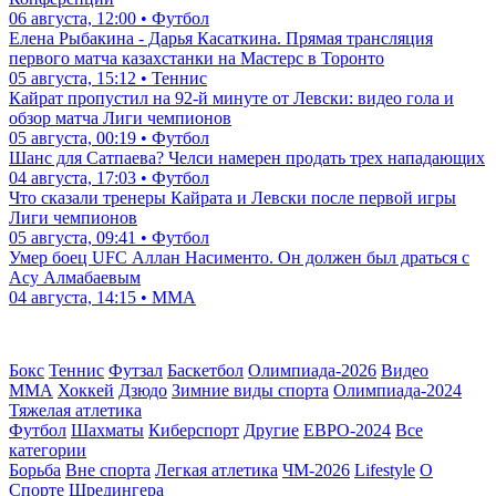
06 августа, 12:00 • Футбол
Елена Рыбакина - Дарья Касаткина. Прямая трансляция
первого матча казахстанки на Мастерс в Торонто
05 августа, 15:12 • Теннис
Кайрат пропустил на 92-й минуте от Левски: видео гола и
обзор матча Лиги чемпионов
05 августа, 00:19 • Футбол
Шанс для Сатпаева? Челси намерен продать трех нападающих
04 августа, 17:03 • Футбол
Что сказали тренеры Кайрата и Левски после первой игры
Лиги чемпионов
05 августа, 09:41 • Футбол
Умер боец UFC Аллан Насименто. Он должен был драться с
Асу Алмабаевым
04 августа, 14:15 • ММА
Бокс
Теннис
Футзал
Баскетбол
Олимпиада-2026
Видео
ММА
Хоккей
Дзюдо
Зимние виды спорта
Олимпиада-2024
Тяжелая атлетика
Футбол
Шахматы
Киберспорт
Другие
ЕВРО-2024
Все
категории
Борьба
Вне спорта
Легкая атлетика
ЧМ-2026
Lifestyle
О
Спорте Шредингера