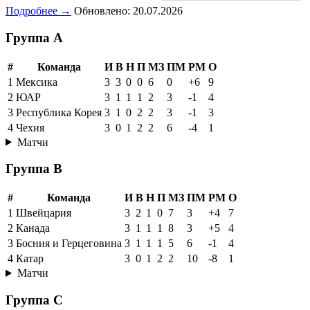
Подробнее →
Обновлено: 20.07.2026
Группа A
#
Команда
И
В
Н
П
МЗ
ПМ
РМ
О
1
Мексика
3
3
0
0
6
0
+6
9
2
ЮАР
3
1
1
1
2
3
-1
4
3
Республика Корея
3
1
0
2
2
3
-1
3
4
Чехия
3
0
1
2
2
6
-4
1
Матчи
Группа B
#
Команда
И
В
Н
П
МЗ
ПМ
РМ
О
1
Швейцария
3
2
1
0
7
3
+4
7
2
Канада
3
1
1
1
8
3
+5
4
3
Босния и Герцеговина
3
1
1
1
5
6
-1
4
4
Катар
3
0
1
2
2
10
-8
1
Матчи
Группа C