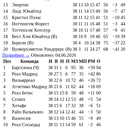
13
Эвертон
38
13
10
15
47
50
−3
49
14
Лидс Юнайтед
38
11
14
13
49
56
−7
47
15
Кристал Пэлас
38
11
12
15
41
51
−10
45
16
Ноттингем Форест
38
11
11
16
48
51
−3
44
17
Тоттенхэм Хотспур
38
10
11
17
48
57
−9
41
18
Вест Хэм Юнайтед (В)
38
10
9
19
46
65
−19
39
19
Бернли (В)
38
4
10
24
38
75
−37
22
20
Вулверхэмптон Уондерерс (В)
38
3
11
24
27
68
−41
20
Подробнее →
Обновлено: 04.06.2026
Поз
Команда
И
В
Н
П
МЗ
МП
РМ
О
1
Барселона (Ч)
38
31
1
6
95
36
+59
94
2
Реал Мадрид
38
27
5
6
77
35
+42
86
3
Вильярреал
38
22
6
10
72
46
+26
72
4
Атлетико Мадрид
38
21
6
11
62
44
+18
69
5
Реал Бетис
38
15
15
8
59
48
+11
60
6
Сельта
38
14
12
12
53
48
+5
54
7
Хетафе
38
15
6
17
32
38
−6
51
8
Райо Вальекано
38
12
14
12
41
44
−3
50
9
Валенсия
38
13
10
15
46
55
−9
49
10
Реал Сосьедад
38
11
13
14
59
61
−2
46