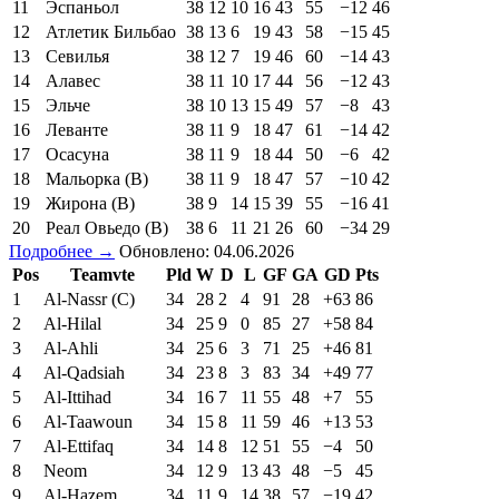
11
Эспаньол
38
12
10
16
43
55
−12
46
12
Атлетик Бильбао
38
13
6
19
43
58
−15
45
13
Севилья
38
12
7
19
46
60
−14
43
14
Алавес
38
11
10
17
44
56
−12
43
15
Эльче
38
10
13
15
49
57
−8
43
16
Леванте
38
11
9
18
47
61
−14
42
17
Осасуна
38
11
9
18
44
50
−6
42
18
Мальорка (В)
38
11
9
18
47
57
−10
42
19
Жирона (В)
38
9
14
15
39
55
−16
41
20
Реал Овьедо (В)
38
6
11
21
26
60
−34
29
Подробнее →
Обновлено: 04.06.2026
Pos
Teamvte
Pld
W
D
L
GF
GA
GD
Pts
1
Al-Nassr (C)
34
28
2
4
91
28
+63
86
2
Al-Hilal
34
25
9
0
85
27
+58
84
3
Al-Ahli
34
25
6
3
71
25
+46
81
4
Al-Qadsiah
34
23
8
3
83
34
+49
77
5
Al-Ittihad
34
16
7
11
55
48
+7
55
6
Al-Taawoun
34
15
8
11
59
46
+13
53
7
Al-Ettifaq
34
14
8
12
51
55
−4
50
8
Neom
34
12
9
13
43
48
−5
45
9
Al-Hazem
34
11
9
14
38
57
−19
42