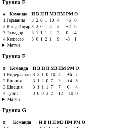
Группа E
#
Команда
И
В
Н
П
МЗ
ПМ
РМ
О
1
Германия
3
2
0
1
10
4
+6
6
2
Кот-д'Ивуар
3
2
0
1
4
2
+2
6
3
Эквадор
3
1
1
1
2
2
0
4
4
Кюрасао
3
0
1
2
1
9
-8
1
Матчи
Группа F
#
Команда
И
В
Н
П
МЗ
ПМ
РМ
О
1
Нидерланды
3
2
1
0
10
4
+6
7
2
Япония
3
1
2
0
7
3
+4
5
3
Швеция
3
1
1
1
7
7
0
4
4
Тунис
3
0
0
3
2
12
-10
0
Матчи
Группа G
#
Команда
И
В
Н
П
МЗ
ПМ
РМ
О