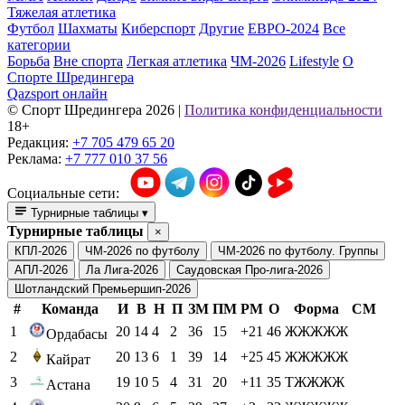
Тяжелая атлетика
Футбол
Шахматы
Киберспорт
Другие
ЕВРО-2024
Все
категории
Борьба
Вне спорта
Легкая атлетика
ЧМ-2026
Lifestyle
О
Спорте Шредингера
Qazsport онлайн
© Cпорт Шредингера 2026
|
Политика конфиденциальности
18+
Редакция:
+7 705 479 65 20
Реклама:
+7 777 010 37 56
Социальные сети:
Турнирные таблицы
▾
Турнирные таблицы
×
КПЛ-2026
ЧМ-2026 по футболу
ЧМ-2026 по футболу. Группы
АПЛ-2026
Ла Лига-2026
Саудовская Про-лига-2026
Шотландский Премьершип-2026
#
Команда
И
В
Н
П
ЗМ
ПМ
РМ
О
Форма
СМ
1
20
14
4
2
36
15
+21
46
ЖЖЖЖЖ
Ордабасы
2
20
13
6
1
39
14
+25
45
ЖЖЖЖЖ
Кайрат
3
19
10
5
4
31
20
+11
35
ТЖЖЖЖ
Астана