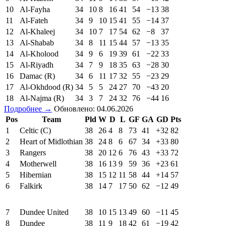
10
Al-Fayha
34
10
8
16
41
54
−13
38
11
Al-Fateh
34
9
10
15
41
55
−14
37
12
Al-Khaleej
34
10
7
17
54
62
−8
37
13
Al-Shabab
34
8
11
15
44
57
−13
35
14
Al-Kholood
34
9
6
19
39
61
−22
33
15
Al-Riyadh
34
7
9
18
35
63
−28
30
16
Damac (R)
34
6
11
17
32
55
−23
29
17
Al-Okhdood (R)
34
5
5
24
27
70
−43
20
18
Al-Najma (R)
34
3
7
24
32
76
−44
16
Подробнее →
Обновлено: 04.06.2026
Pos
Team
Pld
W
D
L
GF
GA
GD
Pts
1
Celtic (C)
38
26
4
8
73
41
+32
82
2
Heart of Midlothian
38
24
8
6
67
34
+33
80
3
Rangers
38
20
12
6
76
43
+33
72
4
Motherwell
38
16
13
9
59
36
+23
61
5
Hibernian
38
15
12
11
58
44
+14
57
6
Falkirk
38
14
7
17
50
62
−12
49
7
Dundee United
38
10
15
13
49
60
−11
45
8
Dundee
38
11
9
18
42
61
−19
42