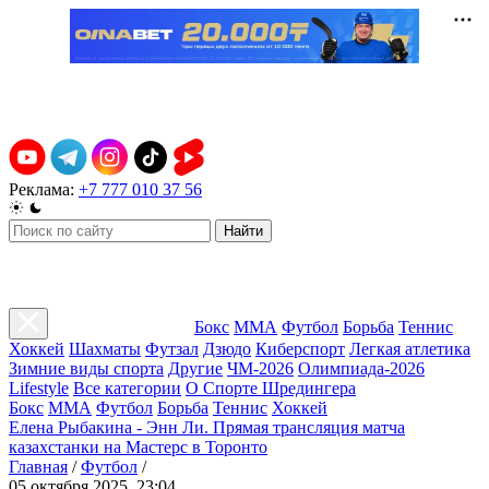
Реклама:
+7 777 010 37 56
Найти
Бокс
ММА
Футбол
Борьба
Теннис
Хоккей
Шахматы
Футзал
Дзюдо
Киберспорт
Легкая атлетика
Зимние виды спорта
Другие
ЧМ-2026
Олимпиада-2026
Lifestyle
Все категории
О Спорте Шредингера
Бокс
ММА
Футбол
Борьба
Теннис
Хоккей
Елена Рыбакина - Энн Ли. Прямая трансляция матча
казахстанки на Мастерс в Торонто
Главная
/
Футбол
/
05 октября 2025, 23:04