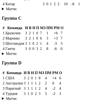
4
Катар
3
0
1
2
2
10
-8
1
Матчи
Группа C
#
Команда
И
В
Н
П
МЗ
ПМ
РМ
О
1
Бразилия
3
2
1
0
7
1
+6
7
2
Марокко
3
2
1
0
6
3
+3
7
3
Шотландия
3
1
0
2
1
4
-3
3
4
Гаити
3
0
0
3
2
8
-6
0
Матчи
Группа D
#
Команда
И
В
Н
П
МЗ
ПМ
РМ
О
1
США
3
2
0
1
8
4
+4
6
2
Австралия
3
1
1
1
2
2
0
4
3
Парагвай
3
1
1
1
2
4
-2
4
4
Турция
3
1
0
2
3
5
-2
3
Матчи