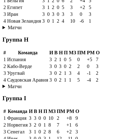
1
Бельгия
3
1
2
0
6
2
+4
5
2
Египет
3
1
2
0
5
3
+2
5
3
Иран
3
0
3
0
3
3
0
3
4
Новая Зеландия
3
0
1
2
4
10
-6
1
Матчи
Группа H
#
Команда
И
В
Н
П
МЗ
ПМ
РМ
О
1
Испания
3
2
1
0
5
0
+5
7
2
Кабо-Верде
3
0
3
0
2
2
0
3
3
Уругвай
3
0
2
1
3
4
-1
2
4
Саудовская Аравия
3
0
2
1
1
5
-4
2
Матчи
Группа I
#
Команда
И
В
Н
П
МЗ
ПМ
РМ
О
1
Франция
3
3
0
0
10
2
+8
9
2
Норвегия
3
2
0
1
8
7
+1
6
3
Сенегал
3
1
0
2
8
6
+2
3
4
Ирак
3
0
0
3
1
12
-11
0