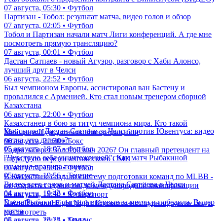
07 августа, 05:30 • Футбол
Партизан - Тобол: результат матча, видео голов и обзор
07 августа, 02:05 • Футбол
Тобол и Партизан начали матч Лиги конференций. А где мне
посмотреть прямую трансляцию?
07 августа, 00:01 • Футбол
Дастан Сатпаев - новый Агуэро, разговор с Хаби Алонсо,
лучший друг в Челси
06 августа, 22:52 • Футбол
Был чемпионом Европы, ассистировал ван Бастену и
провалился с Арменией. Кто стал новым тренером сборной
Казахстана
06 августа, 22:00 • Футбол
Казахстанец в бою за титул чемпиона мира. Кто такой
Как сыграл Дастан Сатпаев за Челси против Ювентуса: видео
Мейирим Нурсултанов: биография, бои
матча, что дальше?
06 августа, 21:30 • Бокс
05 августа, 18:07 • Футбол
Родри заберет Золотой мяч 2026? Он главный претендент на
"Чувствую себя уничтоженной". Как матч Рыбакиной
награду по версии английского СМИ
изменил правила тенниса
06 августа, 19:48 • Футбол
05 августа, 19:56 • Теннис
В Казахстане создали систему подготовки команд по MLBB -
Видео всех голов и матчей Дастана Сатпаева в Челси
от открытых турниров до международной квалификации
04 августа, 19:43 • Футбол
06 августа, 19:30 • Киберспорт
Елена Рыбакина сыграла впервые за месяц и победила. Видео
Naiza Diamond Fight Night. Кто возглавит турнир, какие бои и
матча
где смотреть
05 августа, 23:23 • Теннис
06 августа, 19:15 • ММА