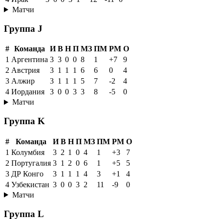
Матчи
Группа J
#
Команда
И
В
Н
П
МЗ
ПМ
РМ
О
1
Аргентина
3
3
0
0
8
1
+7
9
2
Австрия
3
1
1
1
6
6
0
4
3
Алжир
3
1
1
1
5
7
-2
4
4
Иордания
3
0
0
3
3
8
-5
0
Матчи
Группа K
#
Команда
И
В
Н
П
МЗ
ПМ
РМ
О
1
Колумбия
3
2
1
0
4
1
+3
7
2
Португалия
3
1
2
0
6
1
+5
5
3
ДР Конго
3
1
1
1
4
3
+1
4
4
Узбекистан
3
0
0
3
2
11
-9
0
Матчи
Группа L