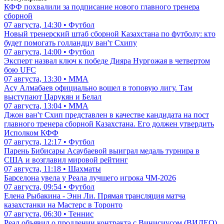
КФФ похвалили за подписание нового главного тренера
сборной
07 августа, 14:30 • Футбол
Новый тренерский штаб сборной Казахстана по футболу: кто
будет помогать голландцу ван'т Схипу
07 августа, 14:00 • Футбол
Эксперт назвал ключ к победе Дияра Нургожая в четвертом
бою UFC
07 августа, 13:30 • ММА
Асу Алмабаев официально вошел в топовую лигу. Там
выступают Царукян и Белал
07 августа, 13:04 • ММА
Джон ван'т Схип представлен в качестве кандидата на пост
главного тренера сборной Казахстана. Его должен утвердить
Исполком КФФ
07 августа, 12:17 • Футбол
Парень Бибисары Асаубаевой выиграл медаль турнира в
США и возглавил мировой рейтинг
07 августа, 11:18 • Шахматы
Барселона увела у Реала лучшего игрока ЧМ-2026
07 августа, 09:54 • Футбол
Елена Рыбакина - Энн Ли. Прямая трансляция матча
казахстанки на Мастерс в Торонто
07 августа, 06:30 • Теннис
Реал объявил о продлении контракта с Винисиусом (ВИДЕО)