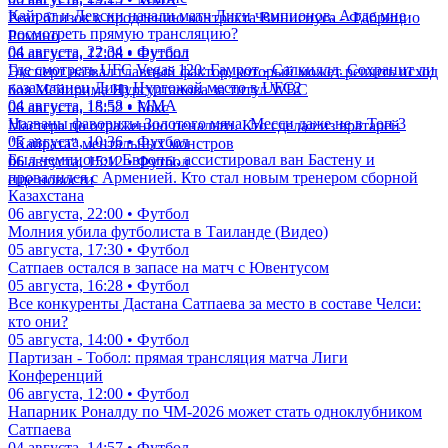
Кайрат и Левски начали матч Лиги чемпионов. А где мне
Реал близок к продлению контракта Винисиуса - Фабрицио
посмотреть прямую трансляцию?
Романо
04 августа, 22:34 • Футбол
06 августа, 17:08 • Футбол
Где смотреть UFC Vegas 120: Гамрот - Салкиллд. Сохранит ли
Эксперт назвал главный фактор, который может решить исход
казахстанец Дияр Нургожай место в UFC?
боя Мейирима Нурсултанова за титул WBC
04 августа, 18:58 • ММА
06 августа, 15:52 • Бокс
Названы фавориты Золотого мяча. Месси даже не в Топ-3
Мастера по отражению пенальти. Кто сделал из вратарей
05 августа, 10:36 • Футбол
"Кайрата" ментальных монстров
Был чемпионом Европы, ассистировал ван Бастену и
06 августа, 15:12 • Футбол
провалился с Арменией. Кто стал новым тренером сборной
еще новости
Казахстана
06 августа, 22:00 • Футбол
Молния убила футболиста в Таиланде (Видео)
05 августа, 17:30 • Футбол
Сатпаев остался в запасе на матч с Ювентусом
05 августа, 16:28 • Футбол
Все конкуренты Дастана Сатпаева за место в составе Челси:
кто они?
05 августа, 14:00 • Футбол
Партизан - Тобол: прямая трансляция матча Лиги
Конференций
06 августа, 12:00 • Футбол
Напарник Роналду по ЧМ-2026 может стать одноклубником
Сатпаева
04 августа, 14:57 • Футбол