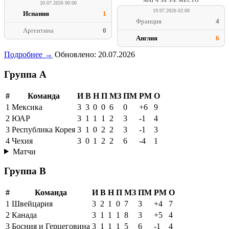
МАТЧ ЗА 3-Е МЕСТО
20.07.2026 00:00
19.07.2026 02:00
Испания
1
Франция
4
Аргентина
0
Англия
6
Подробнее →
Обновлено: 20.07.2026
Группа A
#
Команда
И
В
Н
П
МЗ
ПМ
РМ
О
1
Мексика
3
3
0
0
6
0
+6
9
2
ЮАР
3
1
1
1
2
3
-1
4
3
Республика Корея
3
1
0
2
2
3
-1
3
4
Чехия
3
0
1
2
2
6
-4
1
Матчи
Группа B
#
Команда
И
В
Н
П
МЗ
ПМ
РМ
О
1
Швейцария
3
2
1
0
7
3
+4
7
2
Канада
3
1
1
1
8
3
+5
4
3
Босния и Герцеговина
3
1
1
1
5
6
-1
4