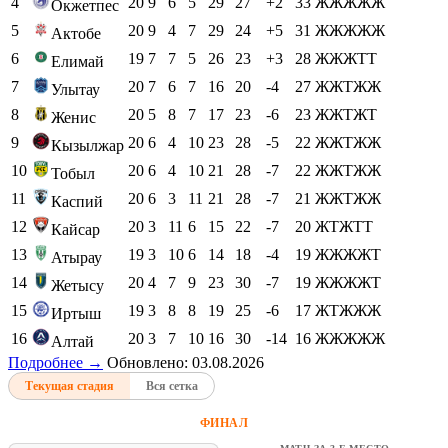
4
20
9
6
5
29
27
+2
33
ЖЖЖЖЖ
Окжетпес
5
20
9
4
7
29
24
+5
31
ЖЖЖЖЖ
Актобе
6
19
7
7
5
26
23
+3
28
ЖЖЖТТ
Елимай
7
20
7
6
7
16
20
-4
27
ЖЖТЖЖ
Улытау
8
20
5
8
7
17
23
-6
23
ЖЖТЖТ
Женис
9
20
6
4
10
23
28
-5
22
ЖЖТЖЖ
Кызылжар
10
20
6
4
10
21
28
-7
22
ЖЖТЖЖ
Тобыл
11
20
6
3
11
21
28
-7
21
ЖЖТЖЖ
Каспий
12
20
3
11
6
15
22
-7
20
ЖТЖТТ
Кайсар
13
19
3
10
6
14
18
-4
19
ЖЖЖЖТ
Атырау
14
20
4
7
9
23
30
-7
19
ЖЖЖЖТ
Жетысу
15
19
3
8
8
19
25
-6
17
ЖТЖЖЖ
Иртыш
16
20
3
7
10
16
30
-14
16
ЖЖЖЖЖ
Алтай
Подробнее →
Обновлено: 03.08.2026
Текущая стадия
Вся сетка
ФИНАЛ