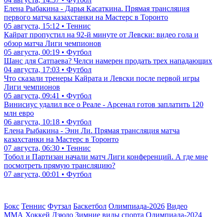
Елена Рыбакина - Дарья Касаткина. Прямая трансляция
первого матча казахстанки на Мастерс в Торонто
05 августа, 15:12 • Теннис
Кайрат пропустил на 92-й минуте от Левски: видео гола и
обзор матча Лиги чемпионов
05 августа, 00:19 • Футбол
Шанс для Сатпаева? Челси намерен продать трех нападающих
04 августа, 17:03 • Футбол
Что сказали тренеры Кайрата и Левски после первой игры
Лиги чемпионов
05 августа, 09:41 • Футбол
Винисиус удалил все о Реале - Арсенал готов заплатить 120
млн евро
06 августа, 10:18 • Футбол
Елена Рыбакина - Энн Ли. Прямая трансляция матча
казахстанки на Мастерс в Торонто
07 августа, 06:30 • Теннис
Тобол и Партизан начали матч Лиги конференций. А где мне
посмотреть прямую трансляцию?
07 августа, 00:01 • Футбол
Бокс
Теннис
Футзал
Баскетбол
Олимпиада-2026
Видео
ММА
Хоккей
Дзюдо
Зимние виды спорта
Олимпиада-2024