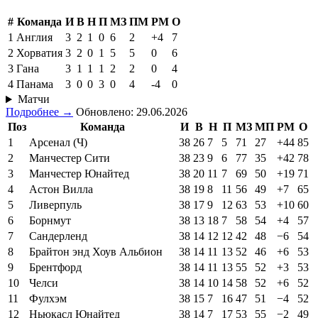
#
Команда
И
В
Н
П
МЗ
ПМ
РМ
О
1
Англия
3
2
1
0
6
2
+4
7
2
Хорватия
3
2
0
1
5
5
0
6
3
Гана
3
1
1
1
2
2
0
4
4
Панама
3
0
0
3
0
4
-4
0
Матчи
Подробнее →
Обновлено: 29.06.2026
Поз
Команда
И
В
Н
П
МЗ
МП
РМ
О
1
Арсенал (Ч)
38
26
7
5
71
27
+44
85
2
Манчестер Сити
38
23
9
6
77
35
+42
78
3
Манчестер Юнайтед
38
20
11
7
69
50
+19
71
4
Астон Вилла
38
19
8
11
56
49
+7
65
5
Ливерпуль
38
17
9
12
63
53
+10
60
6
Борнмут
38
13
18
7
58
54
+4
57
7
Сандерленд
38
14
12
12
42
48
−6
54
8
Брайтон энд Хоув Альбион
38
14
11
13
52
46
+6
53
9
Брентфорд
38
14
11
13
55
52
+3
53
10
Челси
38
14
10
14
58
52
+6
52
11
Фулхэм
38
15
7
16
47
51
−4
52
12
Ньюкасл Юнайтед
38
14
7
17
53
55
−2
49