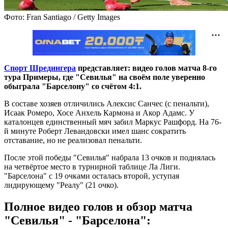
Фото: Fran Santiago / Getty Images
Спорт Шредингера
представляет: видео голов матча 8-го
тура Примеры, где "Севилья" на своём поле уверенно
обыграла "Барселону" со счётом 4:1.
В составе хозяев отличились Алексис Санчес (с пенальти),
Исаак Ромеро, Хосе Анхель Кармона и Акор Адамс. У
каталонцев единственный мяч забил Маркус Рашфорд. На 76-
й минуте Роберт Левандовски имел шанс сократить
отставание, но не реализовал пенальти.
После этой победы "Севилья" набрала 13 очков и поднялась
на четвёртое место в турнирной таблице Ла Лиги.
"Барселона" с 19 очками осталась второй, уступая
лидирующему "Реалу" (21 очко).
Полное видео голов и обзор матча
"Севилья" - "Барселона":