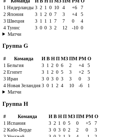
#
Команда
И
В
Н
П
МЗ
ПМ
РМ
О
1
Нидерланды
3
2
1
0
10
4
+6
7
2
Япония
3
1
2
0
7
3
+4
5
3
Швеция
3
1
1
1
7
7
0
4
4
Тунис
3
0
0
3
2
12
-10
0
Матчи
Группа G
#
Команда
И
В
Н
П
МЗ
ПМ
РМ
О
1
Бельгия
3
1
2
0
6
2
+4
5
2
Египет
3
1
2
0
5
3
+2
5
3
Иран
3
0
3
0
3
3
0
3
4
Новая Зеландия
3
0
1
2
4
10
-6
1
Матчи
Группа H
#
Команда
И
В
Н
П
МЗ
ПМ
РМ
О
1
Испания
3
2
1
0
5
0
+5
7
2
Кабо-Верде
3
0
3
0
2
2
0
3
3
Уругвай
3
0
2
1
3
4
-1
2