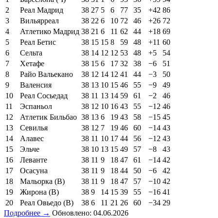
2
Реал Мадрид
38
27
5
6
77
35
+42
86
3
Вильярреал
38
22
6
10
72
46
+26
72
4
Атлетико Мадрид
38
21
6
11
62
44
+18
69
5
Реал Бетис
38
15
15
8
59
48
+11
60
6
Сельта
38
14
12
12
53
48
+5
54
7
Хетафе
38
15
6
17
32
38
−6
51
8
Райо Вальекано
38
12
14
12
41
44
−3
50
9
Валенсия
38
13
10
15
46
55
−9
49
10
Реал Сосьедад
38
11
13
14
59
61
−2
46
11
Эспаньол
38
12
10
16
43
55
−12
46
12
Атлетик Бильбао
38
13
6
19
43
58
−15
45
13
Севилья
38
12
7
19
46
60
−14
43
14
Алавес
38
11
10
17
44
56
−12
43
15
Эльче
38
10
13
15
49
57
−8
43
16
Леванте
38
11
9
18
47
61
−14
42
17
Осасуна
38
11
9
18
44
50
−6
42
18
Мальорка (В)
38
11
9
18
47
57
−10
42
19
Жирона (В)
38
9
14
15
39
55
−16
41
20
Реал Овьедо (В)
38
6
11
21
26
60
−34
29
Подробнее →
Обновлено: 04.06.2026