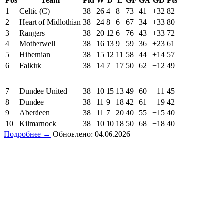
Pos
Team
Pld
W
D
L
GF
GA
GD
Pts
1
Celtic (C)
38
26
4
8
73
41
+32
82
2
Heart of Midlothian
38
24
8
6
67
34
+33
80
3
Rangers
38
20
12
6
76
43
+33
72
4
Motherwell
38
16
13
9
59
36
+23
61
5
Hibernian
38
15
12
11
58
44
+14
57
6
Falkirk
38
14
7
17
50
62
−12
49
7
Dundee United
38
10
15
13
49
60
−11
45
8
Dundee
38
11
9
18
42
61
−19
42
9
Aberdeen
38
11
7
20
40
55
−15
40
10
Kilmarnock
38
10
10
18
50
68
−18
40
Подробнее →
Обновлено: 04.06.2026