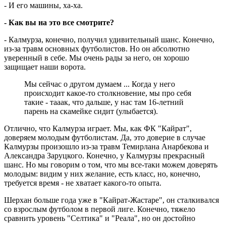
- И его машины, ха-ха.
- Как вы на это все смотрите?
- Калмурза, конечно, получил удивительный шанс. Конечно,
из-за травм основных футболистов. Но он абсолютно
уверенный в себе. Мы очень рады за него, он хорошо
защищает наши ворота.
Мы сейчас о другом думаем ... Когда у него
происходит какое-то столкновение, мы про себя
такие - тааак, что дальше, у нас там 16-летний
парень на скамейке сидит (улыбается).
Отлично, что Калмурза играет. Мы, как ФК "Кайрат",
доверяем молодым футболистам. Да, это доверие в случае
Калмурзы произошло из-за травм Темирлана Анарбекова и
Александра Заруцкого. Конечно, у Калмурзы прекрасный
шанс. Но мы говорим о том, что мы все-таки можем доверять
молодым: видим у них желание, есть класс, но, конечно,
требуется время - не хватает какого-то опыта.
Шерхан больше года уже в "Кайрат-Жастаре", он сталкивался
со взрослым футболом в первой лиге. Конечно, тяжело
сравнить уровень "Селтика" и "Реала", но он достойно