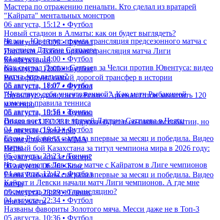
Мастера по отражению пенальти. Кто сделал из вратарей
"Кайрата" ментальных монстров
06 августа, 15:12 • Футбол
Новый стадион в Алматы: как он будет выглядеть?
Челси - Ювентус: прямая трансляция предсезонного матча с
06 августа, 13:00 • Футбол
участием Дастана Сатпаева
Партизан - Тобол: прямая трансляция матча Лиги
04 августа, 14:00 • Футбол
Конференций
Как сыграл Дастан Сатпаев за Челси против Ювентуса: видео
06 августа, 12:00 • Футбол
матча, что дальше?
Реал оформит самый дорогой трансфер в истории
05 августа, 18:07 • Футбол
06 августа, 11:07 • Футбол
"Чувствую себя уничтоженной". Как матч Рыбакиной
Винисиус удалил все о Реале - Арсенал готов заплатить 120
изменил правила тенниса
млн евро
05 августа, 19:56 • Теннис
06 августа, 10:18 • Футбол
Видео всех голов и матчей Дастана Сатпаева в Челси
Объявлен UFC 331: Царукян будет в со-главном событии, но
04 августа, 19:43 • Футбол
не против Оливейры
Елена Рыбакина сыграла впервые за месяц и победила. Видео
06 августа, 06:55 • ММА
матча
Первый бой Казахстана за титул чемпиона мира в 2026 году:
05 августа, 23:23 • Теннис
где, когда и что за боксер?
Что думают в Левски о матче с Кайратом в Лиге чемпионов
06 августа, 06:26 • Бокс
04 августа, 12:42 • Футбол
Елена Рыбакина сыграла впервые за месяц и победила. Видео
Кайрат и Левски начали матч Лиги чемпионов. А где мне
матча
посмотреть прямую трансляцию?
05 августа, 23:23 • Теннис
04 августа, 22:34 • Футбол
еще новости
Названы фавориты Золотого мяча. Месси даже не в Топ-3
05 августа, 10:36 • Футбол