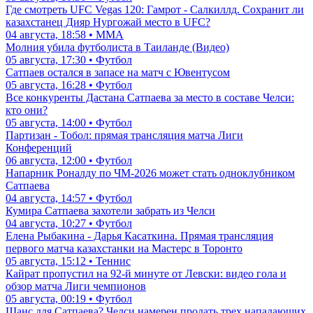
Где смотреть UFC Vegas 120: Гамрот - Салкиллд. Сохранит ли
казахстанец Дияр Нургожай место в UFC?
04 августа, 18:58 • ММА
Молния убила футболиста в Таиланде (Видео)
05 августа, 17:30 • Футбол
Сатпаев остался в запасе на матч с Ювентусом
05 августа, 16:28 • Футбол
Все конкуренты Дастана Сатпаева за место в составе Челси:
кто они?
05 августа, 14:00 • Футбол
Партизан - Тобол: прямая трансляция матча Лиги
Конференций
06 августа, 12:00 • Футбол
Напарник Роналду по ЧМ-2026 может стать одноклубником
Сатпаева
04 августа, 14:57 • Футбол
Кумира Сатпаева захотели забрать из Челси
04 августа, 10:27 • Футбол
Елена Рыбакина - Дарья Касаткина. Прямая трансляция
первого матча казахстанки на Мастерс в Торонто
05 августа, 15:12 • Теннис
Кайрат пропустил на 92-й минуте от Левски: видео гола и
обзор матча Лиги чемпионов
05 августа, 00:19 • Футбол
Шанс для Сатпаева? Челси намерен продать трех нападающих