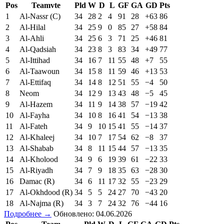
Pos
Teamvte
Pld
W
D
L
GF
GA
GD
Pts
1
Al-Nassr (C)
34
28
2
4
91
28
+63
86
2
Al-Hilal
34
25
9
0
85
27
+58
84
3
Al-Ahli
34
25
6
3
71
25
+46
81
4
Al-Qadsiah
34
23
8
3
83
34
+49
77
5
Al-Ittihad
34
16
7
11
55
48
+7
55
6
Al-Taawoun
34
15
8
11
59
46
+13
53
7
Al-Ettifaq
34
14
8
12
51
55
−4
50
8
Neom
34
12
9
13
43
48
−5
45
9
Al-Hazem
34
11
9
14
38
57
−19
42
10
Al-Fayha
34
10
8
16
41
54
−13
38
11
Al-Fateh
34
9
10
15
41
55
−14
37
12
Al-Khaleej
34
10
7
17
54
62
−8
37
13
Al-Shabab
34
8
11
15
44
57
−13
35
14
Al-Kholood
34
9
6
19
39
61
−22
33
15
Al-Riyadh
34
7
9
18
35
63
−28
30
16
Damac (R)
34
6
11
17
32
55
−23
29
17
Al-Okhdood (R)
34
5
5
24
27
70
−43
20
18
Al-Najma (R)
34
3
7
24
32
76
−44
16
Подробнее →
Обновлено: 04.06.2026