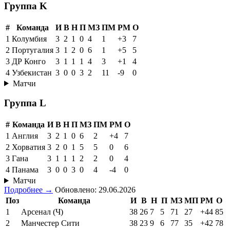
Группа K
#
Команда
И
В
Н
П
МЗ
ПМ
РМ
О
1
Колумбия
3
2
1
0
4
1
+3
7
2
Португалия
3
1
2
0
6
1
+5
5
3
ДР Конго
3
1
1
1
4
3
+1
4
4
Узбекистан
3
0
0
3
2
11
-9
0
Матчи
Группа L
#
Команда
И
В
Н
П
МЗ
ПМ
РМ
О
1
Англия
3
2
1
0
6
2
+4
7
2
Хорватия
3
2
0
1
5
5
0
6
3
Гана
3
1
1
1
2
2
0
4
4
Панама
3
0
0
3
0
4
-4
0
Матчи
Подробнее →
Обновлено: 29.06.2026
Поз
Команда
И
В
Н
П
МЗ
МП
РМ
О
1
Арсенал (Ч)
38
26
7
5
71
27
+44
85
2
Манчестер Сити
38
23
9
6
77
35
+42
78