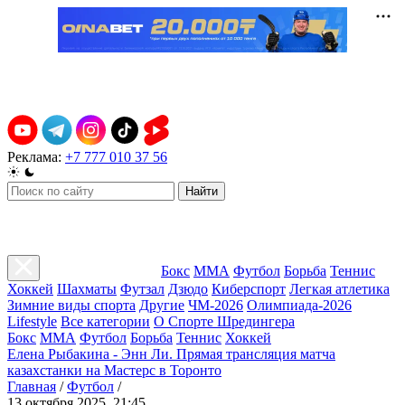
Реклама:
+7 777 010 37 56
Найти
Бокс
ММА
Футбол
Борьба
Теннис
Хоккей
Шахматы
Футзал
Дзюдо
Киберспорт
Легкая атлетика
Зимние виды спорта
Другие
ЧМ-2026
Олимпиада-2026
Lifestyle
Все категории
О Спорте Шредингера
Бокс
ММА
Футбол
Борьба
Теннис
Хоккей
Елена Рыбакина - Энн Ли. Прямая трансляция матча
казахстанки на Мастерс в Торонто
Главная
/
Футбол
/
13 октября 2025, 21:45