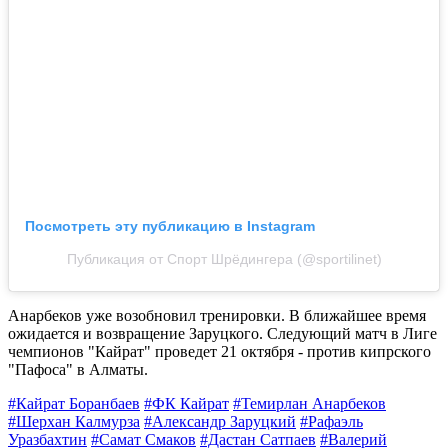
Посмотреть эту публикацию в Instagram
Публикация от Спорт Шрёдингера (@sportilinet)
Анарбеков уже возобновил тренировки. В ближайшее время
ожидается и возвращение Заруцкого. Следующий матч в Лиге
чемпионов "Кайрат" проведет 21 октября - против кипрского
"Пафоса" в Алматы.
#Кайрат Боранбаев
#ФК Кайрат
#Темирлан Анарбеков
#Шерхан Калмурза
#Александр Заруцкий
#Рафаэль
Уразбахтин
#Самат Смаков
#Дастан Сатпаев
#Валерий