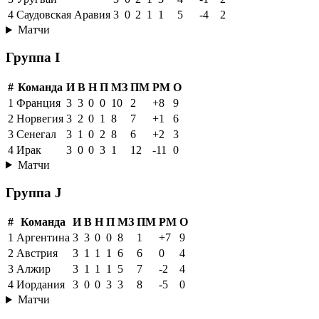
4
Саудовская Аравия
3
0
2
1
1
5
-4
2
Матчи
Группа I
#
Команда
И
В
Н
П
МЗ
ПМ
РМ
О
1
Франция
3
3
0
0
10
2
+8
9
2
Норвегия
3
2
0
1
8
7
+1
6
3
Сенегал
3
1
0
2
8
6
+2
3
4
Ирак
3
0
0
3
1
12
-11
0
Матчи
Группа J
#
Команда
И
В
Н
П
МЗ
ПМ
РМ
О
1
Аргентина
3
3
0
0
8
1
+7
9
2
Австрия
3
1
1
1
6
6
0
4
3
Алжир
3
1
1
1
5
7
-2
4
4
Иордания
3
0
0
3
3
8
-5
0
Матчи