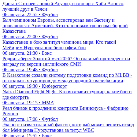
Дастан Сатпаев - новый Агуэро, разговор с Хаби Алонсо,
лучший друг в Челси
06 августа, 22:52 • Футбол
Был чемпионом Европы, ассистировал ван Бастену и
провалился с Арменией. Кто стал новым тренером сборной
Казахстана
06 августа, 22:00 • Футбол
Казахстанец в бою за титул чемпиона мира. Кто такой
Мейирим Нурсултанов: биография, бои
06 августа, 21:30 • Бокс
Родри заберет Золотой мяч 2026? Он главный претендент на
награду по версии английского СМИ
06 августа, 19:48 • Футбол
В Казахстане создали систему подготовки команд по MLBB -
от открытых турниров до международной квалификации
06 августа, 19:30 • Киберспорт
Naiza Diamond Fight Night. Кто возглавит турнир, какие бои и
где смотреть
06 августа, 19:15 • ММА
Реал близок к продлению контракта Винисиуса - Фабрицио
Романо
06 августа, 17:08 • Футбол
Эксперт назвал главный фактор, который может решить исход
боя Мейирима Нурсултанова за титул WBC
06 августа, 15:52 • Бокс