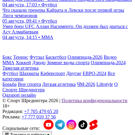
04 августа, 17:03 • Футбол
Что сказали тренеры Кайрата и Левски после первой игры
Лиги чемпионов
05 августа, 09:41 • Футбол
Умер боец UFC Аллан Насименто. Он должен был драться с
Асу Алмабаевым
04 августа, 14:15 • ММА
Бокс
Теннис
Футзал
Баскетбол
Олимпиада-2026
Видео
ММА
Хоккей
Дзюдо
Зимние виды спорта
Олимпиада-2024
Тяжелая атлетика
Футбол
Шахматы
Киберспорт
Другие
ЕВРО-2024
Все
категории
Борьба
Вне спорта
Легкая атлетика
ЧМ-2026
Lifestyle
О
Спорте Шредингера
Qazsport онлайн
© Cпорт Шредингера 2026
|
Политика конфиденциальности
18+
Редакция:
+7 705 479 65 20
Реклама:
+7 777 010 37 56
Социальные сети:
Турнирные таблицы
▾