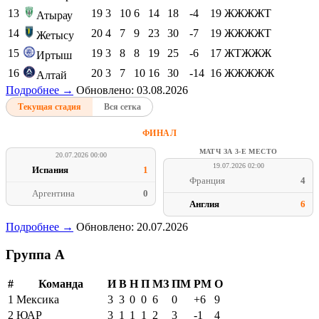
13
19
3
10
6
14
18
-4
19
ЖЖЖЖТ
Атырау
14
20
4
7
9
23
30
-7
19
ЖЖЖЖТ
Жетысу
15
19
3
8
8
19
25
-6
17
ЖТЖЖЖ
Иртыш
16
20
3
7
10
16
30
-14
16
ЖЖЖЖЖ
Алтай
Подробнее →
Обновлено: 03.08.2026
Текущая стадия
Вся сетка
ФИНАЛ
МАТЧ ЗА 3-Е МЕСТО
20.07.2026 00:00
19.07.2026 02:00
Испания
1
Франция
4
Аргентина
0
Англия
6
Подробнее →
Обновлено: 20.07.2026
Группа A
#
Команда
И
В
Н
П
МЗ
ПМ
РМ
О
1
Мексика
3
3
0
0
6
0
+6
9
2
ЮАР
3
1
1
1
2
3
-1
4