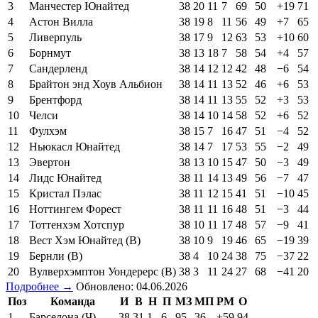
3
Манчестер Юнайтед
38
20
11
7
69
50
+19
71
4
Астон Вилла
38
19
8
11
56
49
+7
65
5
Ливерпуль
38
17
9
12
63
53
+10
60
6
Борнмут
38
13
18
7
58
54
+4
57
7
Сандерленд
38
14
12
12
42
48
−6
54
8
Брайтон энд Хоув Альбион
38
14
11
13
52
46
+6
53
9
Брентфорд
38
14
11
13
55
52
+3
53
10
Челси
38
14
10
14
58
52
+6
52
11
Фулхэм
38
15
7
16
47
51
−4
52
12
Ньюкасл Юнайтед
38
14
7
17
53
55
−2
49
13
Эвертон
38
13
10
15
47
50
−3
49
14
Лидс Юнайтед
38
11
14
13
49
56
−7
47
15
Кристал Пэлас
38
11
12
15
41
51
−10
45
16
Ноттингем Форест
38
11
11
16
48
51
−3
44
17
Тоттенхэм Хотспур
38
10
11
17
48
57
−9
41
18
Вест Хэм Юнайтед (В)
38
10
9
19
46
65
−19
39
19
Бернли (В)
38
4
10
24
38
75
−37
22
20
Вулверхэмптон Уондерерс (В)
38
3
11
24
27
68
−41
20
Подробнее →
Обновлено: 04.06.2026
Поз
Команда
И
В
Н
П
МЗ
МП
РМ
О
1
Барселона (Ч)
38
31
1
6
95
36
+59
94