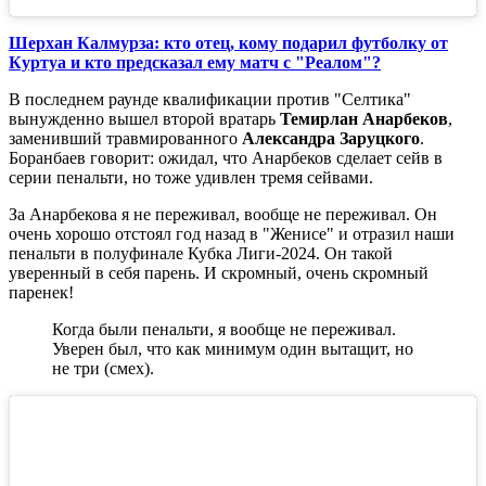
Шерхан Калмурза: кто отец, кому подарил футболку от
Куртуа и кто предсказал ему матч с "Реалом"?
В последнем раунде квалификации против "Селтика"
вынужденно вышел второй вратарь
Темирлан Анарбеков
,
заменивший травмированного
Александра Заруцкого
.
Боранбаев говорит: ожидал, что Анарбеков сделает сейв в
серии пенальти, но тоже удивлен тремя сейвами.
За Анарбекова я не переживал, вообще не переживал. Он
очень хорошо отстоял год назад в "Женисе" и отразил наши
пенальти в полуфинале Кубка Лиги-2024. Он такой
уверенный в себя парень. И скромный, очень скромный
паренек!
Когда были пенальти, я вообще не переживал.
Уверен был, что как минимум один вытащит, но
не три (смех).