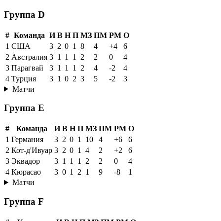
Группа D
#
Команда
И
В
Н
П
МЗ
ПМ
РМ
О
1
США
3
2
0
1
8
4
+4
6
2
Австралия
3
1
1
1
2
2
0
4
3
Парагвай
3
1
1
1
2
4
-2
4
4
Турция
3
1
0
2
3
5
-2
3
Матчи
Группа E
#
Команда
И
В
Н
П
МЗ
ПМ
РМ
О
1
Германия
3
2
0
1
10
4
+6
6
2
Кот-д'Ивуар
3
2
0
1
4
2
+2
6
3
Эквадор
3
1
1
1
2
2
0
4
4
Кюрасао
3
0
1
2
1
9
-8
1
Матчи
Группа F