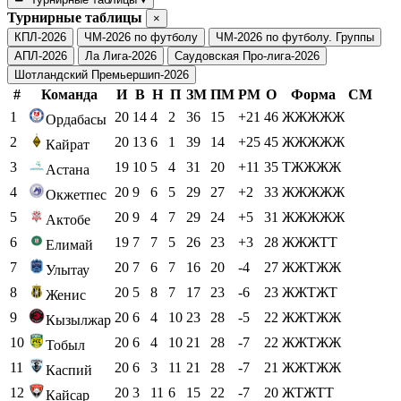
Турнирные таблицы
×
КПЛ-2026
ЧМ-2026 по футболу
ЧМ-2026 по футболу. Группы
АПЛ-2026
Ла Лига-2026
Саудовская Про-лига-2026
Шотландский Премьершип-2026
#
Команда
И
В
Н
П
ЗМ
ПМ
РМ
О
Форма
СМ
1
20
14
4
2
36
15
+21
46
ЖЖЖЖЖ
Ордабасы
2
20
13
6
1
39
14
+25
45
ЖЖЖЖЖ
Кайрат
3
19
10
5
4
31
20
+11
35
ТЖЖЖЖ
Астана
4
20
9
6
5
29
27
+2
33
ЖЖЖЖЖ
Окжетпес
5
20
9
4
7
29
24
+5
31
ЖЖЖЖЖ
Актобе
6
19
7
7
5
26
23
+3
28
ЖЖЖТТ
Елимай
7
20
7
6
7
16
20
-4
27
ЖЖТЖЖ
Улытау
8
20
5
8
7
17
23
-6
23
ЖЖТЖТ
Женис
9
20
6
4
10
23
28
-5
22
ЖЖТЖЖ
Кызылжар
10
20
6
4
10
21
28
-7
22
ЖЖТЖЖ
Тобыл
11
20
6
3
11
21
28
-7
21
ЖЖТЖЖ
Каспий
12
20
3
11
6
15
22
-7
20
ЖТЖТТ
Кайсар