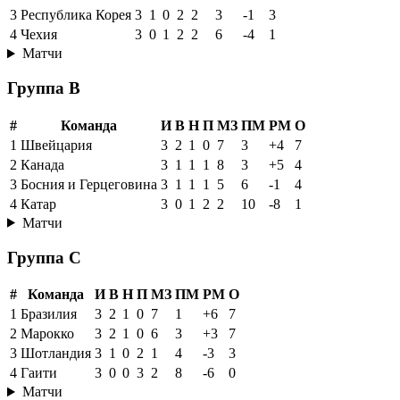
3
Республика Корея
3
1
0
2
2
3
-1
3
4
Чехия
3
0
1
2
2
6
-4
1
Матчи
Группа B
#
Команда
И
В
Н
П
МЗ
ПМ
РМ
О
1
Швейцария
3
2
1
0
7
3
+4
7
2
Канада
3
1
1
1
8
3
+5
4
3
Босния и Герцеговина
3
1
1
1
5
6
-1
4
4
Катар
3
0
1
2
2
10
-8
1
Матчи
Группа C
#
Команда
И
В
Н
П
МЗ
ПМ
РМ
О
1
Бразилия
3
2
1
0
7
1
+6
7
2
Марокко
3
2
1
0
6
3
+3
7
3
Шотландия
3
1
0
2
1
4
-3
3
4
Гаити
3
0
0
3
2
8
-6
0
Матчи