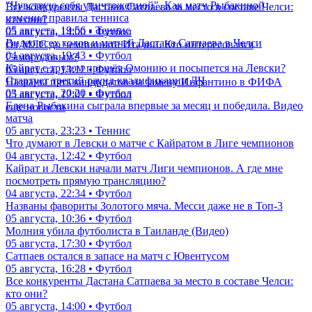
"Чувствую себя уничтоженной". Как матч Рыбакиной
Все конкуренты Дастана Сатпаева за место в составе Челси:
изменил правила тенниса
кто они?
05 августа, 19:56 • Теннис
05 августа, 14:00 • Футбол
Видео всех голов и матчей Дастана Сатпаева в Челси
От МЛС до чемпионата Италии. Кто интересовался
04 августа, 19:43 • Футбол
Самородовым?
Кайрат с трудом прошёл Омонию и посыпется на Левски?
05 августа, 13:12 • Футбол
Стартует третий раунд квалификации ЛЧ
Названы пять кандидатов на замену Инфантино в ФИФА
03 августа, 20:20 • Футбол
05 августа, 12:01 • Футбол
Елена Рыбакина сыграла впервые за месяц и победила. Видео
еще новости
матча
05 августа, 23:23 • Теннис
Что думают в Левски о матче с Кайратом в Лиге чемпионов
04 августа, 12:42 • Футбол
Кайрат и Левски начали матч Лиги чемпионов. А где мне
посмотреть прямую трансляцию?
04 августа, 22:34 • Футбол
Названы фавориты Золотого мяча. Месси даже не в Топ-3
05 августа, 10:36 • Футбол
Молния убила футболиста в Таиланде (Видео)
05 августа, 17:30 • Футбол
Сатпаев остался в запасе на матч с Ювентусом
05 августа, 16:28 • Футбол
Все конкуренты Дастана Сатпаева за место в составе Челси:
кто они?
05 августа, 14:00 • Футбол