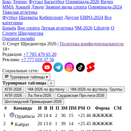
Бокс
Теннис
Футзал
Баскетбол
Олимпиада-2026
Видео
ММА
Хоккей
Дзюдо
Зимние виды спорта
Олимпиада-2024
Тяжелая атлетика
Футбол
Шахматы
Киберспорт
Другие
ЕВРО-2024
Все
категории
Борьба
Вне спорта
Легкая атлетика
ЧМ-2026
Lifestyle
О
Спорте Шредингера
Qazsport онлайн
© Cпорт Шредингера 2026
|
Политика конфиденциальности
18+
Редакция:
+7 705 479 65 20
Реклама:
+7 777 010 37 56
Социальные сети:
Турнирные таблицы
▾
Турнирные таблицы
×
КПЛ-2026
ЧМ-2026 по футболу
ЧМ-2026 по футболу. Группы
АПЛ-2026
Ла Лига-2026
Саудовская Про-лига-2026
Шотландский Премьершип-2026
#
Команда
И
В
Н
П
ЗМ
ПМ
РМ
О
Форма
СМ
1
20
14
4
2
36
15
+21
46
ЖЖЖЖЖ
Ордабасы
2
20
13
6
1
39
14
+25
45
ЖЖЖЖЖ
Кайрат