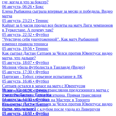
где, когда и что за боксер?
06 августа, 06:26 • Бокс
Елена Рыбакина сыграла впервые за месяц и победила. Видео
матча
05 августа, 23:23 • Теннис
Кайрат за 6 часов продал все билеты на матч Лиги чемпионов
в Туркестане. А почему там?
05 августа, 22:32 • Футбол
"Чувствую себя уничтоженной". Как матч Рыбакиной
изменил правила тенниса
05 августа, 19:56 • Теннис
Как сыграл Дастан Сатпаев за Челси против Ювентуса: видео
матча, что дальше?
05 августа, 18:07 • Футбол
Молния убила футболиста в Таиланде (Видео)
05 августа, 17:30 • Футбол
Партизан - Тобол: серьезное испытание в ЛК
05 августа, 16:46 • Футбол
Сатпаев остался в запасе на матч с Ювентусом
Челси - Ювентус: прямая трансляция предсезонного матча с
05 августа, 16:28 • Футбол
участием Дастана Сатпаева
Елена Рыбакина - Дарья Касаткина. Прямая трансляция
04 августа, 14:00 • Футбол
первого матча казахстанки на Мастерс в Торонто
Как сыграл Дастан Сатпаев за Челси против Ювентуса: видео
05 августа, 15:12 • Теннис
матча, что дальше?
Салах определился с клубом после ухода из Ливерпуля
05 августа, 18:07 • Футбол
05 августа, 14:50 • Футбол