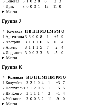
3
Сенегал
3
1
0
2
8
6
+2
3
4
Ирак
3
0
0
3
1
12
-11
0
Матчи
Группа J
#
Команда
И
В
Н
П
МЗ
ПМ
РМ
О
1
Аргентина
3
3
0
0
8
1
+7
9
2
Австрия
3
1
1
1
6
6
0
4
3
Алжир
3
1
1
1
5
7
-2
4
4
Иордания
3
0
0
3
3
8
-5
0
Матчи
Группа K
#
Команда
И
В
Н
П
МЗ
ПМ
РМ
О
1
Колумбия
3
2
1
0
4
1
+3
7
2
Португалия
3
1
2
0
6
1
+5
5
3
ДР Конго
3
1
1
1
4
3
+1
4
4
Узбекистан
3
0
0
3
2
11
-9
0
Матчи