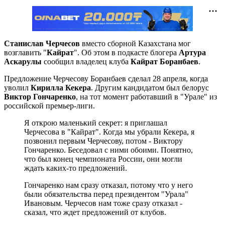
Станислав Черчесов
вместо сборной Казахстана мог
возглавить "
Кайрат
". Об этом в подкасте блогера
Артура
Аскарулы
сообщил владелец клуба
Кайрат Боранбаев
.
Предложение Черчесову Боранбаев сделал 28 апреля, когда
уволил
Кирилла Кекера
. Другим кандидатом был белорус
Виктор Гончаренко
, на тот момент работавший в "Урале" из
российской премьер-лиги.
Я открою маленький секрет: я приглашал
Черчесова в "Кайрат". Когда мы убрали Кекера, я
позвонил первым Черчесову, потом - Виктору
Гончаренко. Беседовал с ними обоими. Понятно,
что был конец чемпионата России, они могли
ждать каких-то предложений.
Гончаренко нам сразу отказал, потому что у него
были обязательства перед президентом "Урала"
Ивановым. Черчесов нам тоже сразу отказал -
сказал, что ждет предложений от клубов.