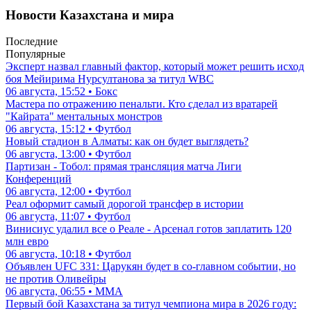
Новости Казахстана и мира
Последние
Популярные
Эксперт назвал главный фактор, который может решить исход
боя Мейирима Нурсултанова за титул WBC
06 августа, 15:52 • Бокс
Мастера по отражению пенальти. Кто сделал из вратарей
"Кайрата" ментальных монстров
06 августа, 15:12 • Футбол
Новый стадион в Алматы: как он будет выглядеть?
06 августа, 13:00 • Футбол
Партизан - Тобол: прямая трансляция матча Лиги
Конференций
06 августа, 12:00 • Футбол
Реал оформит самый дорогой трансфер в истории
06 августа, 11:07 • Футбол
Винисиус удалил все о Реале - Арсенал готов заплатить 120
млн евро
06 августа, 10:18 • Футбол
Объявлен UFC 331: Царукян будет в со-главном событии, но
не против Оливейры
06 августа, 06:55 • ММА
Первый бой Казахстана за титул чемпиона мира в 2026 году: