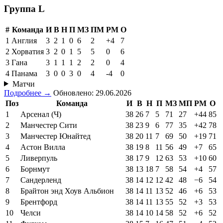
Группа L
#
Команда
И
В
Н
П
МЗ
ПМ
РМ
О
1
Англия
3
2
1
0
6
2
+4
7
2
Хорватия
3
2
0
1
5
5
0
6
3
Гана
3
1
1
1
2
2
0
4
4
Панама
3
0
0
3
0
4
-4
0
Матчи
Подробнее →
Обновлено: 29.06.2026
Поз
Команда
И
В
Н
П
МЗ
МП
РМ
О
1
Арсенал (Ч)
38
26
7
5
71
27
+44
85
2
Манчестер Сити
38
23
9
6
77
35
+42
78
3
Манчестер Юнайтед
38
20
11
7
69
50
+19
71
4
Астон Вилла
38
19
8
11
56
49
+7
65
5
Ливерпуль
38
17
9
12
63
53
+10
60
6
Борнмут
38
13
18
7
58
54
+4
57
7
Сандерленд
38
14
12
12
42
48
−6
54
8
Брайтон энд Хоув Альбион
38
14
11
13
52
46
+6
53
9
Брентфорд
38
14
11
13
55
52
+3
53
10
Челси
38
14
10
14
58
52
+6
52