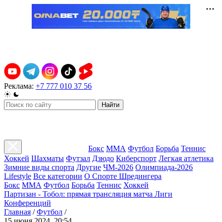
Реклама:
+7 777 010 37 56
Найти
Бокс
ММА
Футбол
Борьба
Теннис
Хоккей
Шахматы
Футзал
Дзюдо
Киберспорт
Легкая атлетика
Зимние виды спорта
Другие
ЧМ-2026
Олимпиада-2026
Lifestyle
Все категории
О Спорте Шредингера
Бокс
ММА
Футбол
Борьба
Теннис
Хоккей
Партизан - Тобол: прямая трансляция матча Лиги
Конференций
Главная
/
Футбол
/
15 июня 2024, 20:54