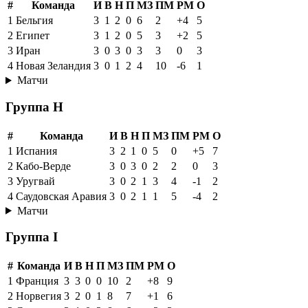
#
Команда
И
В
Н
П
МЗ
ПМ
РМ
О
1
Бельгия
3
1
2
0
6
2
+4
5
2
Египет
3
1
2
0
5
3
+2
5
3
Иран
3
0
3
0
3
3
0
3
4
Новая Зеландия
3
0
1
2
4
10
-6
1
Матчи
Группа H
#
Команда
И
В
Н
П
МЗ
ПМ
РМ
О
1
Испания
3
2
1
0
5
0
+5
7
2
Кабо-Верде
3
0
3
0
2
2
0
3
3
Уругвай
3
0
2
1
3
4
-1
2
4
Саудовская Аравия
3
0
2
1
1
5
-4
2
Матчи
Группа I
#
Команда
И
В
Н
П
МЗ
ПМ
РМ
О
1
Франция
3
3
0
0
10
2
+8
9
2
Норвегия
3
2
0
1
8
7
+1
6