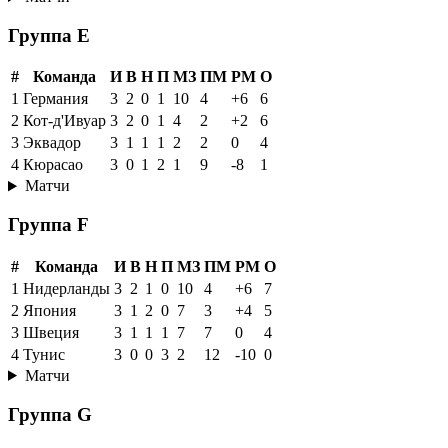
Группа E
#
Команда
И
В
Н
П
МЗ
ПМ
РМ
О
1
Германия
3
2
0
1
10
4
+6
6
2
Кот-д'Ивуар
3
2
0
1
4
2
+2
6
3
Эквадор
3
1
1
1
2
2
0
4
4
Кюрасао
3
0
1
2
1
9
-8
1
Матчи
Группа F
#
Команда
И
В
Н
П
МЗ
ПМ
РМ
О
1
Нидерланды
3
2
1
0
10
4
+6
7
2
Япония
3
1
2
0
7
3
+4
5
3
Швеция
3
1
1
1
7
7
0
4
4
Тунис
3
0
0
3
2
12
-10
0
Матчи
Группа G