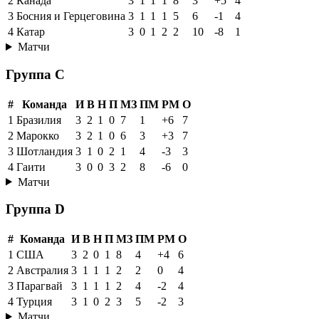
2
Канада
3
1
1
1
8
3
+5
4
3
Босния и Герцеговина
3
1
1
1
5
6
-1
4
4
Катар
3
0
1
2
2
10
-8
1
Матчи
Группа C
#
Команда
И
В
Н
П
МЗ
ПМ
РМ
О
1
Бразилия
3
2
1
0
7
1
+6
7
2
Марокко
3
2
1
0
6
3
+3
7
3
Шотландия
3
1
0
2
1
4
-3
3
4
Гаити
3
0
0
3
2
8
-6
0
Матчи
Группа D
#
Команда
И
В
Н
П
МЗ
ПМ
РМ
О
1
США
3
2
0
1
8
4
+4
6
2
Австралия
3
1
1
1
2
2
0
4
3
Парагвай
3
1
1
1
2
4
-2
4
4
Турция
3
1
0
2
3
5
-2
3
Матчи