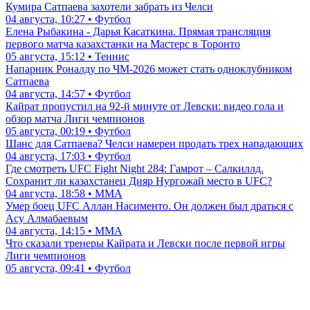
Кумира Сатпаева захотели забрать из Челси
04 августа, 10:27 • Футбол
Елена Рыбакина - Дарья Касаткина. Прямая трансляция
первого матча казахстанки на Мастерс в Торонто
05 августа, 15:12 • Теннис
Напарник Роналду по ЧМ-2026 может стать одноклубником
Сатпаева
04 августа, 14:57 • Футбол
Кайрат пропустил на 92-й минуте от Левски: видео гола и
обзор матча Лиги чемпионов
05 августа, 00:19 • Футбол
Шанс для Сатпаева? Челси намерен продать трех нападающих
04 августа, 17:03 • Футбол
Где смотреть UFC Fight Night 284: Гамрот – Салкиллд.
Сохранит ли казахстанец Дияр Нургожай место в UFC?
04 августа, 18:58 • ММА
Умер боец UFC Аллан Насименто. Он должен был драться с
Асу Алмабаевым
04 августа, 14:15 • ММА
Что сказали тренеры Кайрата и Левски после первой игры
Лиги чемпионов
05 августа, 09:41 • Футбол