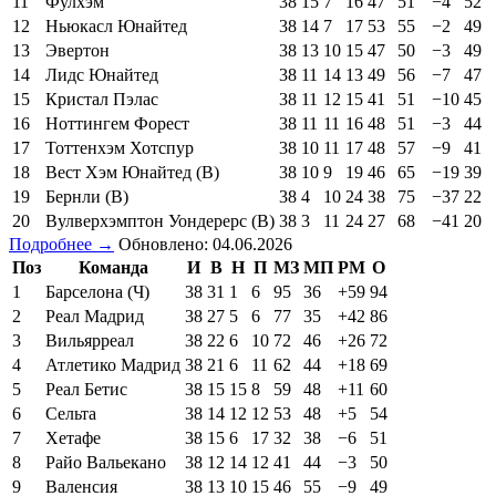
11
Фулхэм
38
15
7
16
47
51
−4
52
12
Ньюкасл Юнайтед
38
14
7
17
53
55
−2
49
13
Эвертон
38
13
10
15
47
50
−3
49
14
Лидс Юнайтед
38
11
14
13
49
56
−7
47
15
Кристал Пэлас
38
11
12
15
41
51
−10
45
16
Ноттингем Форест
38
11
11
16
48
51
−3
44
17
Тоттенхэм Хотспур
38
10
11
17
48
57
−9
41
18
Вест Хэм Юнайтед (В)
38
10
9
19
46
65
−19
39
19
Бернли (В)
38
4
10
24
38
75
−37
22
20
Вулверхэмптон Уондерерс (В)
38
3
11
24
27
68
−41
20
Подробнее →
Обновлено: 04.06.2026
Поз
Команда
И
В
Н
П
МЗ
МП
РМ
О
1
Барселона (Ч)
38
31
1
6
95
36
+59
94
2
Реал Мадрид
38
27
5
6
77
35
+42
86
3
Вильярреал
38
22
6
10
72
46
+26
72
4
Атлетико Мадрид
38
21
6
11
62
44
+18
69
5
Реал Бетис
38
15
15
8
59
48
+11
60
6
Сельта
38
14
12
12
53
48
+5
54
7
Хетафе
38
15
6
17
32
38
−6
51
8
Райо Вальекано
38
12
14
12
41
44
−3
50
9
Валенсия
38
13
10
15
46
55
−9
49