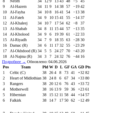
8
Neom
34
12
9
13
43
48
−5
45
9
Al-Hazem
34
11
9
14
38
57
−19
42
10
Al-Fayha
34
10
8
16
41
54
−13
38
11
Al-Fateh
34
9
10
15
41
55
−14
37
12
Al-Khaleej
34
10
7
17
54
62
−8
37
13
Al-Shabab
34
8
11
15
44
57
−13
35
14
Al-Kholood
34
9
6
19
39
61
−22
33
15
Al-Riyadh
34
7
9
18
35
63
−28
30
16
Damac (R)
34
6
11
17
32
55
−23
29
17
Al-Okhdood (R)
34
5
5
24
27
70
−43
20
18
Al-Najma (R)
34
3
7
24
32
76
−44
16
Подробнее →
Обновлено: 04.06.2026
Pos
Team
Pld
W
D
L
GF
GA
GD
Pts
1
Celtic (C)
38
26
4
8
73
41
+32
82
2
Heart of Midlothian
38
24
8
6
67
34
+33
80
3
Rangers
38
20
12
6
76
43
+33
72
4
Motherwell
38
16
13
9
59
36
+23
61
5
Hibernian
38
15
12
11
58
44
+14
57
6
Falkirk
38
14
7
17
50
62
−12
49