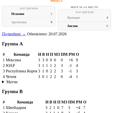
ФИНАЛ
МАТЧ ЗА 3-Е МЕСТО
20.07.2026 00:00
19.07.2026 02:00
Испания
1
Франция
4
Аргентина
0
Англия
6
Подробнее →
Обновлено: 20.07.2026
Группа A
#
Команда
И
В
Н
П
МЗ
ПМ
РМ
О
1
Мексика
3
3
0
0
6
0
+6
9
2
ЮАР
3
1
1
1
2
3
-1
4
3
Республика Корея
3
1
0
2
2
3
-1
3
4
Чехия
3
0
1
2
2
6
-4
1
Матчи
Группа B
#
Команда
И
В
Н
П
МЗ
ПМ
РМ
О
1
Швейцария
3
2
1
0
7
3
+4
7