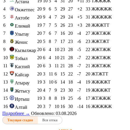
3
19
10
5
4
31
20
+11
35
ТЖЖЖЖ
Астана
4
20
9
6
5
29
27
+2
33
ЖЖЖЖЖ
Окжетпес
5
20
9
4
7
29
24
+5
31
ЖЖЖЖЖ
Актобе
6
19
7
7
5
26
23
+3
28
ЖЖЖТТ
Елимай
7
20
7
6
7
16
20
-4
27
ЖЖТЖЖ
Улытау
8
20
5
8
7
17
23
-6
23
ЖЖТЖТ
Женис
9
20
6
4
10
23
28
-5
22
ЖЖТЖЖ
Кызылжар
10
20
6
4
10
21
28
-7
22
ЖЖТЖЖ
Тобыл
11
20
6
3
11
21
28
-7
21
ЖЖТЖЖ
Каспий
12
20
3
11
6
15
22
-7
20
ЖТЖТТ
Кайсар
13
19
3
10
6
14
18
-4
19
ЖЖЖЖТ
Атырау
14
20
4
7
9
23
30
-7
19
ЖЖЖЖТ
Жетысу
15
19
3
8
8
19
25
-6
17
ЖТЖЖЖ
Иртыш
16
20
3
7
10
16
30
-14
16
ЖЖЖЖЖ
Алтай
Подробнее →
Обновлено: 03.08.2026
Текущая стадия
Вся сетка