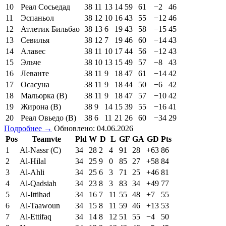
10
Реал Сосьедад
38
11
13
14
59
61
−2
46
11
Эспаньол
38
12
10
16
43
55
−12
46
12
Атлетик Бильбао
38
13
6
19
43
58
−15
45
13
Севилья
38
12
7
19
46
60
−14
43
14
Алавес
38
11
10
17
44
56
−12
43
15
Эльче
38
10
13
15
49
57
−8
43
16
Леванте
38
11
9
18
47
61
−14
42
17
Осасуна
38
11
9
18
44
50
−6
42
18
Мальорка (В)
38
11
9
18
47
57
−10
42
19
Жирона (В)
38
9
14
15
39
55
−16
41
20
Реал Овьедо (В)
38
6
11
21
26
60
−34
29
Подробнее →
Обновлено: 04.06.2026
Pos
Teamvte
Pld
W
D
L
GF
GA
GD
Pts
1
Al-Nassr (C)
34
28
2
4
91
28
+63
86
2
Al-Hilal
34
25
9
0
85
27
+58
84
3
Al-Ahli
34
25
6
3
71
25
+46
81
4
Al-Qadsiah
34
23
8
3
83
34
+49
77
5
Al-Ittihad
34
16
7
11
55
48
+7
55
6
Al-Taawoun
34
15
8
11
59
46
+13
53
7
Al-Ettifaq
34
14
8
12
51
55
−4
50