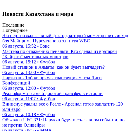
Новости Казахстана и мира
Последние
Популярные
Эксперт назвал главный фактор, который может решить исход
боя Мейирима Нурсултанова за титул WBC
06 августа, 15:52 • Бокс
Мастера по отражению пенальти. Кто сделал из вратарей
"Кайрата" ментальных монстров
06 августа, 15:12 • Футбол
Новый стадион в Алматы: как он будет выглядеть?
06 августа, 13:00 • Футбол
Партизан - Тобол: прямая трансляция матча Лиги
Конференций
06 августа, 12:00 • Футбол
Реал оформит самый дорогой трансфер в истории
06 августа, 11:07 • Футбол
Винисиус удалил все о Реале - Арсенал готов заплатить 120
млн евро
06 августа, 10:18 • Футбол
Объявлен UFC 331: Царукян будет в со-главном событии, но
не против Оливейры
06 августа, 06:55 • ММА