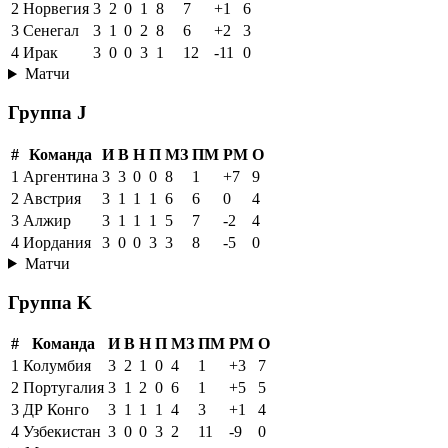
2
Норвегия
3
2
0
1
8
7
+1
6
3
Сенегал
3
1
0
2
8
6
+2
3
4
Ирак
3
0
0
3
1
12
-11
0
Матчи
Группа J
#
Команда
И
В
Н
П
МЗ
ПМ
РМ
О
1
Аргентина
3
3
0
0
8
1
+7
9
2
Австрия
3
1
1
1
6
6
0
4
3
Алжир
3
1
1
1
5
7
-2
4
4
Иордания
3
0
0
3
3
8
-5
0
Матчи
Группа K
#
Команда
И
В
Н
П
МЗ
ПМ
РМ
О
1
Колумбия
3
2
1
0
4
1
+3
7
2
Португалия
3
1
2
0
6
1
+5
5
3
ДР Конго
3
1
1
1
4
3
+1
4
4
Узбекистан
3
0
0
3
2
11
-9
0