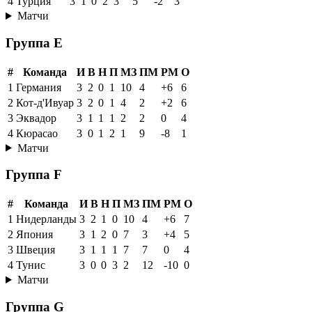
4
Турция
3
1
0
2
3
5
-2
3
Матчи
Группа E
#
Команда
И
В
Н
П
МЗ
ПМ
РМ
О
1
Германия
3
2
0
1
10
4
+6
6
2
Кот-д'Ивуар
3
2
0
1
4
2
+2
6
3
Эквадор
3
1
1
1
2
2
0
4
4
Кюрасао
3
0
1
2
1
9
-8
1
Матчи
Группа F
#
Команда
И
В
Н
П
МЗ
ПМ
РМ
О
1
Нидерланды
3
2
1
0
10
4
+6
7
2
Япония
3
1
2
0
7
3
+4
5
3
Швеция
3
1
1
1
7
7
0
4
4
Тунис
3
0
0
3
2
12
-10
0
Матчи
Группа G