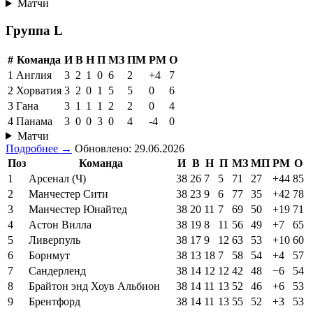
Матчи
Группа L
#
Команда
И
В
Н
П
МЗ
ПМ
РМ
О
1
Англия
3
2
1
0
6
2
+4
7
2
Хорватия
3
2
0
1
5
5
0
6
3
Гана
3
1
1
1
2
2
0
4
4
Панама
3
0
0
3
0
4
-4
0
Матчи
Подробнее →
Обновлено: 29.06.2026
Поз
Команда
И
В
Н
П
МЗ
МП
РМ
О
1
Арсенал (Ч)
38
26
7
5
71
27
+44
85
2
Манчестер Сити
38
23
9
6
77
35
+42
78
3
Манчестер Юнайтед
38
20
11
7
69
50
+19
71
4
Астон Вилла
38
19
8
11
56
49
+7
65
5
Ливерпуль
38
17
9
12
63
53
+10
60
6
Борнмут
38
13
18
7
58
54
+4
57
7
Сандерленд
38
14
12
12
42
48
−6
54
8
Брайтон энд Хоув Альбион
38
14
11
13
52
46
+6
53
9
Брентфорд
38
14
11
13
55
52
+3
53