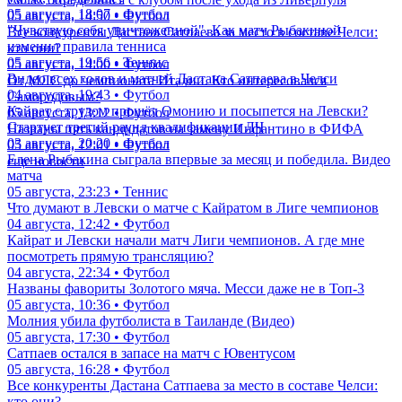
05 августа, 18:07 • Футбол
05 августа, 14:50 • Футбол
"Чувствую себя уничтоженной". Как матч Рыбакиной
Все конкуренты Дастана Сатпаева за место в составе Челси:
изменил правила тенниса
кто они?
05 августа, 19:56 • Теннис
05 августа, 14:00 • Футбол
Видео всех голов и матчей Дастана Сатпаева в Челси
От МЛС до чемпионата Италии. Кто интересовался
04 августа, 19:43 • Футбол
Самородовым?
Кайрат с трудом прошёл Омонию и посыпется на Левски?
05 августа, 13:12 • Футбол
Стартует третий раунд квалификации ЛЧ
Названы пять кандидатов на замену Инфантино в ФИФА
03 августа, 20:20 • Футбол
05 августа, 12:01 • Футбол
Елена Рыбакина сыграла впервые за месяц и победила. Видео
еще новости
матча
05 августа, 23:23 • Теннис
Что думают в Левски о матче с Кайратом в Лиге чемпионов
04 августа, 12:42 • Футбол
Кайрат и Левски начали матч Лиги чемпионов. А где мне
посмотреть прямую трансляцию?
04 августа, 22:34 • Футбол
Названы фавориты Золотого мяча. Месси даже не в Топ-3
05 августа, 10:36 • Футбол
Молния убила футболиста в Таиланде (Видео)
05 августа, 17:30 • Футбол
Сатпаев остался в запасе на матч с Ювентусом
05 августа, 16:28 • Футбол
Все конкуренты Дастана Сатпаева за место в составе Челси:
кто они?