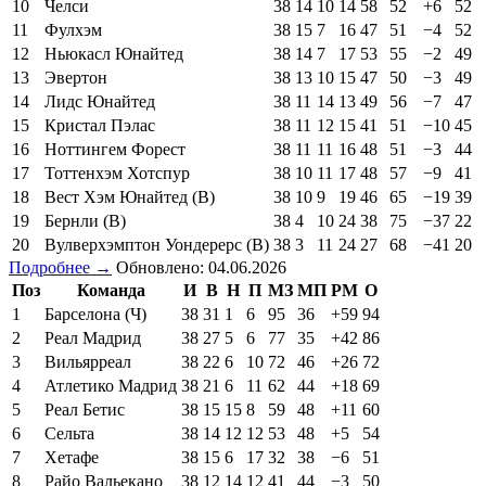
10
Челси
38
14
10
14
58
52
+6
52
11
Фулхэм
38
15
7
16
47
51
−4
52
12
Ньюкасл Юнайтед
38
14
7
17
53
55
−2
49
13
Эвертон
38
13
10
15
47
50
−3
49
14
Лидс Юнайтед
38
11
14
13
49
56
−7
47
15
Кристал Пэлас
38
11
12
15
41
51
−10
45
16
Ноттингем Форест
38
11
11
16
48
51
−3
44
17
Тоттенхэм Хотспур
38
10
11
17
48
57
−9
41
18
Вест Хэм Юнайтед (В)
38
10
9
19
46
65
−19
39
19
Бернли (В)
38
4
10
24
38
75
−37
22
20
Вулверхэмптон Уондерерс (В)
38
3
11
24
27
68
−41
20
Подробнее →
Обновлено: 04.06.2026
Поз
Команда
И
В
Н
П
МЗ
МП
РМ
О
1
Барселона (Ч)
38
31
1
6
95
36
+59
94
2
Реал Мадрид
38
27
5
6
77
35
+42
86
3
Вильярреал
38
22
6
10
72
46
+26
72
4
Атлетико Мадрид
38
21
6
11
62
44
+18
69
5
Реал Бетис
38
15
15
8
59
48
+11
60
6
Сельта
38
14
12
12
53
48
+5
54
7
Хетафе
38
15
6
17
32
38
−6
51
8
Райо Вальекано
38
12
14
12
41
44
−3
50