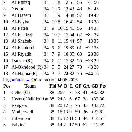
7
Al-Ettifaq
34
14
8
12
51
55
−4
50
8
Neom
34
12
9
13
43
48
−5
45
9
Al-Hazem
34
11
9
14
38
57
−19
42
10
Al-Fayha
34
10
8
16
41
54
−13
38
11
Al-Fateh
34
9
10
15
41
55
−14
37
12
Al-Khaleej
34
10
7
17
54
62
−8
37
13
Al-Shabab
34
8
11
15
44
57
−13
35
14
Al-Kholood
34
9
6
19
39
61
−22
33
15
Al-Riyadh
34
7
9
18
35
63
−28
30
16
Damac (R)
34
6
11
17
32
55
−23
29
17
Al-Okhdood (R)
34
5
5
24
27
70
−43
20
18
Al-Najma (R)
34
3
7
24
32
76
−44
16
Подробнее →
Обновлено: 04.06.2026
Pos
Team
Pld
W
D
L
GF
GA
GD
Pts
1
Celtic (C)
38
26
4
8
73
41
+32
82
2
Heart of Midlothian
38
24
8
6
67
34
+33
80
3
Rangers
38
20
12
6
76
43
+33
72
4
Motherwell
38
16
13
9
59
36
+23
61
5
Hibernian
38
15
12
11
58
44
+14
57
6
Falkirk
38
14
7
17
50
62
−12
49