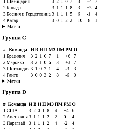
1
Швейцария
3
2
1
0
7
3
+4
7
2
Канада
3
1
1
1
8
3
+5
4
3
Босния и Герцеговина
3
1
1
1
5
6
-1
4
4
Катар
3
0
1
2
2
10
-8
1
Матчи
Группа C
#
Команда
И
В
Н
П
МЗ
ПМ
РМ
О
1
Бразилия
3
2
1
0
7
1
+6
7
2
Марокко
3
2
1
0
6
3
+3
7
3
Шотландия
3
1
0
2
1
4
-3
3
4
Гаити
3
0
0
3
2
8
-6
0
Матчи
Группа D
#
Команда
И
В
Н
П
МЗ
ПМ
РМ
О
1
США
3
2
0
1
8
4
+4
6
2
Австралия
3
1
1
1
2
2
0
4
3
Парагвай
3
1
1
1
2
4
-2
4