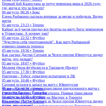
Первый бой Казахстана за титул чемпиона мира в 2026 году:
где, когда и что за боксер?
06 августа, 06:26 • Бокс
Елена Рыбакина сыграла впервые за месяц и победила. Видео
матча
05 августа, 23:23 • Теннис
Кайрат за 6 часов продал все билеты на матч Лиги чемпионов
в Туркестане. А почему там?
05 августа, 22:32 • Футбол
"Чувствую себя уничтоженной". Как матч Рыбакиной
изменил правила тенниса
05 августа, 19:56 • Теннис
Как сыграл Дастан Сатпаев за Челси против Ювентуса: видео
матча, что дальше?
05 августа, 18:07 • Футбол
Молния убила футболиста в Таиланде (Видео)
05 августа, 17:30 • Футбол
Партизан - Тобол: серьезное испытание в ЛК
05 августа, 16:46 • Футбол
Сатпаев остался в запасе на матч с Ювентусом
Челси - Ювентус: прямая трансляция предсезонного матча с
05 августа, 16:28 • Футбол
участием Дастана Сатпаева
Елена Рыбакина - Дарья Касаткина. Прямая трансляция
04 августа, 14:00 • Футбол
первого матча казахстанки на Мастерс в Торонто
Как сыграл Дастан Сатпаев за Челси против Ювентуса: видео
05 августа, 15:12 • Теннис
матча, что дальше?
Салах определился с клубом после ухода из Ливерпуля