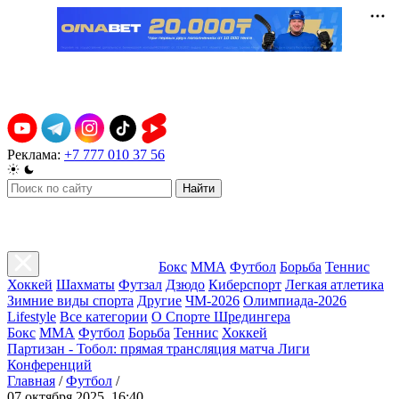
Реклама:
+7 777 010 37 56
Найти
Бокс
ММА
Футбол
Борьба
Теннис
Хоккей
Шахматы
Футзал
Дзюдо
Киберспорт
Легкая атлетика
Зимние виды спорта
Другие
ЧМ-2026
Олимпиада-2026
Lifestyle
Все категории
О Спорте Шредингера
Бокс
ММА
Футбол
Борьба
Теннис
Хоккей
Партизан - Тобол: прямая трансляция матча Лиги
Конференций
Главная
/
Футбол
/
07 октября 2025, 16:40