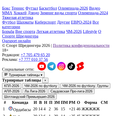
Бокс
Теннис
Футзал
Баскетбол
Олимпиада-2026
Видео
ММА
Хоккей
Дзюдо
Зимние виды спорта
Олимпиада-2024
Тяжелая атлетика
Футбол
Шахматы
Киберспорт
Другие
ЕВРО-2024
Все
категории
Борьба
Вне спорта
Легкая атлетика
ЧМ-2026
Lifestyle
О
Спорте Шредингера
Qazsport онлайн
© Cпорт Шредингера 2026
|
Политика конфиденциальности
18+
Редакция:
+7 705 479 65 20
Реклама:
+7 777 010 37 56
Социальные сети:
Турнирные таблицы
▾
Турнирные таблицы
×
КПЛ-2026
ЧМ-2026 по футболу
ЧМ-2026 по футболу. Группы
АПЛ-2026
Ла Лига-2026
Саудовская Про-лига-2026
Шотландский Премьершип-2026
#
Команда
И
В
Н
П
ЗМ
ПМ
РМ
О
Форма
СМ
1
20
14
4
2
36
15
+21
46
ЖЖЖЖЖ
Ордабасы