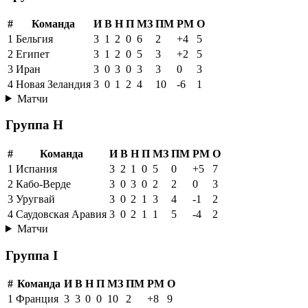
#
Команда
И
В
Н
П
МЗ
ПМ
РМ
О
1
Бельгия
3
1
2
0
6
2
+4
5
2
Египет
3
1
2
0
5
3
+2
5
3
Иран
3
0
3
0
3
3
0
3
4
Новая Зеландия
3
0
1
2
4
10
-6
1
Матчи
Группа H
#
Команда
И
В
Н
П
МЗ
ПМ
РМ
О
1
Испания
3
2
1
0
5
0
+5
7
2
Кабо-Верде
3
0
3
0
2
2
0
3
3
Уругвай
3
0
2
1
3
4
-1
2
4
Саудовская Аравия
3
0
2
1
1
5
-4
2
Матчи
Группа I
#
Команда
И
В
Н
П
МЗ
ПМ
РМ
О
1
Франция
3
3
0
0
10
2
+8
9