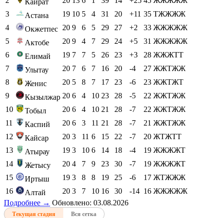
2
20
13
6
1
39
14
+25
45
ЖЖЖЖЖ
Кайрат
3
19
10
5
4
31
20
+11
35
ТЖЖЖЖ
Астана
4
20
9
6
5
29
27
+2
33
ЖЖЖЖЖ
Окжетпес
5
20
9
4
7
29
24
+5
31
ЖЖЖЖЖ
Актобе
6
19
7
7
5
26
23
+3
28
ЖЖЖТТ
Елимай
7
20
7
6
7
16
20
-4
27
ЖЖТЖЖ
Улытау
8
20
5
8
7
17
23
-6
23
ЖЖТЖТ
Женис
9
20
6
4
10
23
28
-5
22
ЖЖТЖЖ
Кызылжар
10
20
6
4
10
21
28
-7
22
ЖЖТЖЖ
Тобыл
11
20
6
3
11
21
28
-7
21
ЖЖТЖЖ
Каспий
12
20
3
11
6
15
22
-7
20
ЖТЖТТ
Кайсар
13
19
3
10
6
14
18
-4
19
ЖЖЖЖТ
Атырау
14
20
4
7
9
23
30
-7
19
ЖЖЖЖТ
Жетысу
15
19
3
8
8
19
25
-6
17
ЖТЖЖЖ
Иртыш
16
20
3
7
10
16
30
-14
16
ЖЖЖЖЖ
Алтай
Подробнее →
Обновлено: 03.08.2026
Текущая стадия
Вся сетка