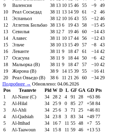
9
Валенсия
38
13
10
15
46
55
−9
49
10
Реал Сосьедад
38
11
13
14
59
61
−2
46
11
Эспаньол
38
12
10
16
43
55
−12
46
12
Атлетик Бильбао
38
13
6
19
43
58
−15
45
13
Севилья
38
12
7
19
46
60
−14
43
14
Алавес
38
11
10
17
44
56
−12
43
15
Эльче
38
10
13
15
49
57
−8
43
16
Леванте
38
11
9
18
47
61
−14
42
17
Осасуна
38
11
9
18
44
50
−6
42
18
Мальорка (В)
38
11
9
18
47
57
−10
42
19
Жирона (В)
38
9
14
15
39
55
−16
41
20
Реал Овьедо (В)
38
6
11
21
26
60
−34
29
Подробнее →
Обновлено: 04.06.2026
Pos
Teamvte
Pld
W
D
L
GF
GA
GD
Pts
1
Al-Nassr (C)
34
28
2
4
91
28
+63
86
2
Al-Hilal
34
25
9
0
85
27
+58
84
3
Al-Ahli
34
25
6
3
71
25
+46
81
4
Al-Qadsiah
34
23
8
3
83
34
+49
77
5
Al-Ittihad
34
16
7
11
55
48
+7
55
6
Al-Taawoun
34
15
8
11
59
46
+13
53