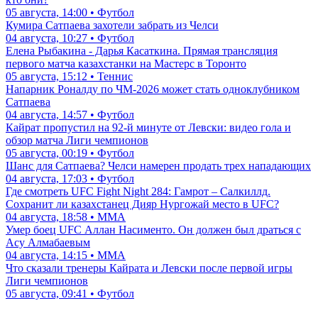
05 августа, 14:00 • Футбол
Кумира Сатпаева захотели забрать из Челси
04 августа, 10:27 • Футбол
Елена Рыбакина - Дарья Касаткина. Прямая трансляция
первого матча казахстанки на Мастерс в Торонто
05 августа, 15:12 • Теннис
Напарник Роналду по ЧМ-2026 может стать одноклубником
Сатпаева
04 августа, 14:57 • Футбол
Кайрат пропустил на 92-й минуте от Левски: видео гола и
обзор матча Лиги чемпионов
05 августа, 00:19 • Футбол
Шанс для Сатпаева? Челси намерен продать трех нападающих
04 августа, 17:03 • Футбол
Где смотреть UFC Fight Night 284: Гамрот – Салкиллд.
Сохранит ли казахстанец Дияр Нургожай место в UFC?
04 августа, 18:58 • ММА
Умер боец UFC Аллан Насименто. Он должен был драться с
Асу Алмабаевым
04 августа, 14:15 • ММА
Что сказали тренеры Кайрата и Левски после первой игры
Лиги чемпионов
05 августа, 09:41 • Футбол