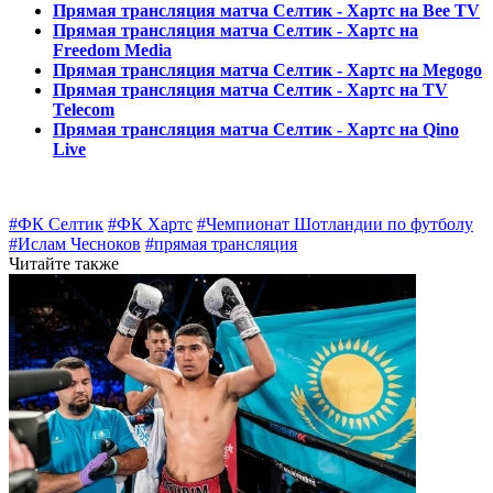
Прямая трансляция матча Селтик - Хартс на Bee TV
Прямая трансляция матча Селтик - Хартс на
Freedom Media
Прямая трансляция матча Селтик - Хартс на Megogo
Прямая трансляция матча Селтик - Хартс на TV
Telecom
Прямая трансляция матча Селтик - Хартс на Qino
Live
#ФК Селтик
#ФК Хартс
#Чемпионат Шотландии по футболу
#Ислам Чесноков
#прямая трансляция
Читайте также