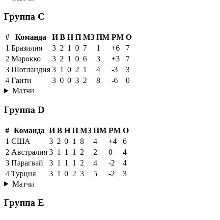
Группа C
#
Команда
И
В
Н
П
МЗ
ПМ
РМ
О
1
Бразилия
3
2
1
0
7
1
+6
7
2
Марокко
3
2
1
0
6
3
+3
7
3
Шотландия
3
1
0
2
1
4
-3
3
4
Гаити
3
0
0
3
2
8
-6
0
Матчи
Группа D
#
Команда
И
В
Н
П
МЗ
ПМ
РМ
О
1
США
3
2
0
1
8
4
+4
6
2
Австралия
3
1
1
1
2
2
0
4
3
Парагвай
3
1
1
1
2
4
-2
4
4
Турция
3
1
0
2
3
5
-2
3
Матчи
Группа E