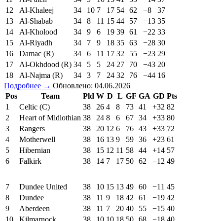
12
Al-Khaleej
34
10
7
17
54
62
−8
37
13
Al-Shabab
34
8
11
15
44
57
−13
35
14
Al-Kholood
34
9
6
19
39
61
−22
33
15
Al-Riyadh
34
7
9
18
35
63
−28
30
16
Damac (R)
34
6
11
17
32
55
−23
29
17
Al-Okhdood (R)
34
5
5
24
27
70
−43
20
18
Al-Najma (R)
34
3
7
24
32
76
−44
16
Подробнее →
Обновлено: 04.06.2026
Pos
Team
Pld
W
D
L
GF
GA
GD
Pts
1
Celtic (C)
38
26
4
8
73
41
+32
82
2
Heart of Midlothian
38
24
8
6
67
34
+33
80
3
Rangers
38
20
12
6
76
43
+33
72
4
Motherwell
38
16
13
9
59
36
+23
61
5
Hibernian
38
15
12
11
58
44
+14
57
6
Falkirk
38
14
7
17
50
62
−12
49
7
Dundee United
38
10
15
13
49
60
−11
45
8
Dundee
38
11
9
18
42
61
−19
42
9
Aberdeen
38
11
7
20
40
55
−15
40
10
Kilmarnock
38
10
10
18
50
68
−18
40