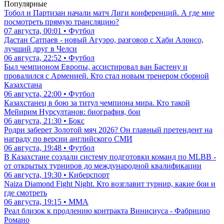
Популярные
Тобол и Партизан начали матч Лиги конференций. А где мне
посмотреть прямую трансляцию?
07 августа, 00:01 • Футбол
Дастан Сатпаев - новый Агуэро, разговор с Хаби Алонсо,
лучший друг в Челси
06 августа, 22:52 • Футбол
Был чемпионом Европы, ассистировал ван Бастену и
провалился с Арменией. Кто стал новым тренером сборной
Казахстана
06 августа, 22:00 • Футбол
Казахстанец в бою за титул чемпиона мира. Кто такой
Мейирим Нурсултанов: биография, бои
06 августа, 21:30 • Бокс
Родри заберет Золотой мяч 2026? Он главный претендент на
награду по версии английского СМИ
06 августа, 19:48 • Футбол
В Казахстане создали систему подготовки команд по MLBB -
от открытых турниров до международной квалификации
06 августа, 19:30 • Киберспорт
Naiza Diamond Fight Night. Кто возглавит турнир, какие бои и
где смотреть
06 августа, 19:15 • ММА
Реал близок к продлению контракта Винисиуса - Фабрицио
Романо