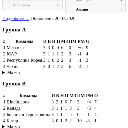
Аргентина
0
Англия
6
Подробнее →
Обновлено: 20.07.2026
Группа A
#
Команда
И
В
Н
П
МЗ
ПМ
РМ
О
1
Мексика
3
3
0
0
6
0
+6
9
2
ЮАР
3
1
1
1
2
3
-1
4
3
Республика Корея
3
1
0
2
2
3
-1
3
4
Чехия
3
0
1
2
2
6
-4
1
Матчи
Группа B
#
Команда
И
В
Н
П
МЗ
ПМ
РМ
О
1
Швейцария
3
2
1
0
7
3
+4
7
2
Канада
3
1
1
1
8
3
+5
4
3
Босния и Герцеговина
3
1
1
1
5
6
-1
4
4
Катар
3
0
1
2
2
10
-8
1
Матчи