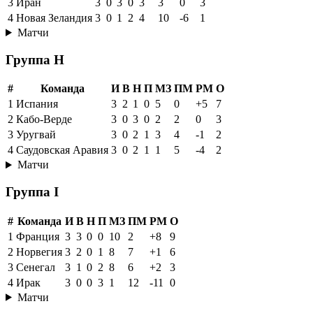
3
Иран
3
0
3
0
3
3
0
3
4
Новая Зеландия
3
0
1
2
4
10
-6
1
Матчи
Группа H
#
Команда
И
В
Н
П
МЗ
ПМ
РМ
О
1
Испания
3
2
1
0
5
0
+5
7
2
Кабо-Верде
3
0
3
0
2
2
0
3
3
Уругвай
3
0
2
1
3
4
-1
2
4
Саудовская Аравия
3
0
2
1
1
5
-4
2
Матчи
Группа I
#
Команда
И
В
Н
П
МЗ
ПМ
РМ
О
1
Франция
3
3
0
0
10
2
+8
9
2
Норвегия
3
2
0
1
8
7
+1
6
3
Сенегал
3
1
0
2
8
6
+2
3
4
Ирак
3
0
0
3
1
12
-11
0
Матчи