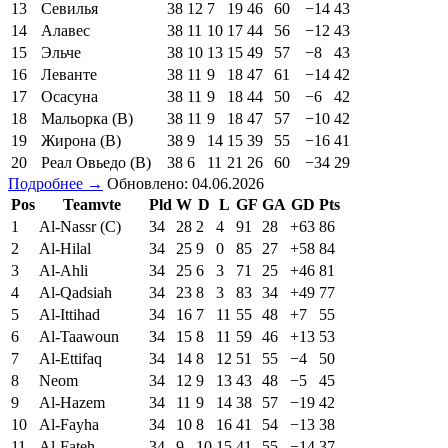
13
Севилья
38
12
7
19
46
60
−14
43
14
Алавес
38
11
10
17
44
56
−12
43
15
Эльче
38
10
13
15
49
57
−8
43
16
Леванте
38
11
9
18
47
61
−14
42
17
Осасуна
38
11
9
18
44
50
−6
42
18
Мальорка (В)
38
11
9
18
47
57
−10
42
19
Жирона (В)
38
9
14
15
39
55
−16
41
20
Реал Овьедо (В)
38
6
11
21
26
60
−34
29
Подробнее →
Обновлено: 04.06.2026
Pos
Teamvte
Pld
W
D
L
GF
GA
GD
Pts
1
Al-Nassr (C)
34
28
2
4
91
28
+63
86
2
Al-Hilal
34
25
9
0
85
27
+58
84
3
Al-Ahli
34
25
6
3
71
25
+46
81
4
Al-Qadsiah
34
23
8
3
83
34
+49
77
5
Al-Ittihad
34
16
7
11
55
48
+7
55
6
Al-Taawoun
34
15
8
11
59
46
+13
53
7
Al-Ettifaq
34
14
8
12
51
55
−4
50
8
Neom
34
12
9
13
43
48
−5
45
9
Al-Hazem
34
11
9
14
38
57
−19
42
10
Al-Fayha
34
10
8
16
41
54
−13
38
11
Al-Fateh
34
9
10
15
41
55
−14
37