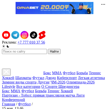
Реклама:
+7 777 010 37 56
Найти
Бокс
ММА
Футбол
Борьба
Теннис
Хоккей
Шахматы
Футзал
Дзюдо
Киберспорт
Легкая атлетика
Зимние виды спорта
Другие
ЧМ-2026
Олимпиада-2026
Lifestyle
Все категории
О Спорте Шредингера
Бокс
ММА
Футбол
Борьба
Теннис
Хоккей
Партизан - Тобол: прямая трансляция матча Лиги
Конференций
Главная
/
Футбол
/
15 мая, 13:46