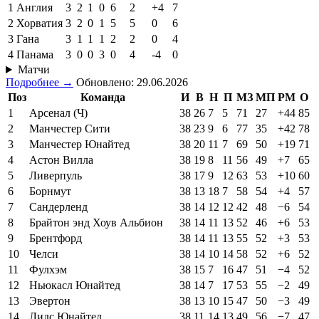
1
Англия
3
2
1
0
6
2
+4
7
2
Хорватия
3
2
0
1
5
5
0
6
3
Гана
3
1
1
1
2
2
0
4
4
Панама
3
0
0
3
0
4
-4
0
Матчи
Подробнее →
Обновлено: 29.06.2026
Поз
Команда
И
В
Н
П
МЗ
МП
РМ
О
1
Арсенал (Ч)
38
26
7
5
71
27
+44
85
2
Манчестер Сити
38
23
9
6
77
35
+42
78
3
Манчестер Юнайтед
38
20
11
7
69
50
+19
71
4
Астон Вилла
38
19
8
11
56
49
+7
65
5
Ливерпуль
38
17
9
12
63
53
+10
60
6
Борнмут
38
13
18
7
58
54
+4
57
7
Сандерленд
38
14
12
12
42
48
−6
54
8
Брайтон энд Хоув Альбион
38
14
11
13
52
46
+6
53
9
Брентфорд
38
14
11
13
55
52
+3
53
10
Челси
38
14
10
14
58
52
+6
52
11
Фулхэм
38
15
7
16
47
51
−4
52
12
Ньюкасл Юнайтед
38
14
7
17
53
55
−2
49
13
Эвертон
38
13
10
15
47
50
−3
49
14
Лидс Юнайтед
38
11
14
13
49
56
−7
47