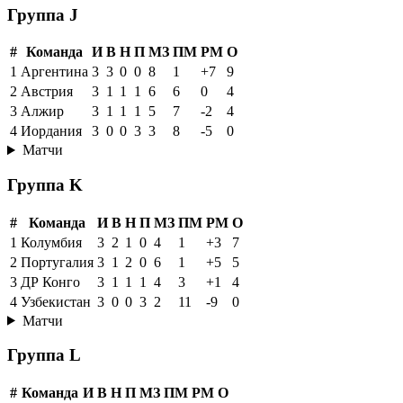
Группа J
#
Команда
И
В
Н
П
МЗ
ПМ
РМ
О
1
Аргентина
3
3
0
0
8
1
+7
9
2
Австрия
3
1
1
1
6
6
0
4
3
Алжир
3
1
1
1
5
7
-2
4
4
Иордания
3
0
0
3
3
8
-5
0
Матчи
Группа K
#
Команда
И
В
Н
П
МЗ
ПМ
РМ
О
1
Колумбия
3
2
1
0
4
1
+3
7
2
Португалия
3
1
2
0
6
1
+5
5
3
ДР Конго
3
1
1
1
4
3
+1
4
4
Узбекистан
3
0
0
3
2
11
-9
0
Матчи
Группа L
#
Команда
И
В
Н
П
МЗ
ПМ
РМ
О