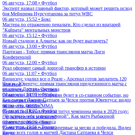
06 августа, 17:08 • Футбол
Эксперт назвал главный фактор, который может решить исход
боя Мейирима Нурсултанова за титул WBC
06 августа, 15:52 • Бокс
Мастера по отражению пенальти. Кто сделал из вратарей
"Кайрата" ментальных монстров
06 августа, 15:12 • Футбол
Новый стадион в Алматы: как он будет выглядеть?
06 августа, 13:00 • Футбол
Партизан - Тобол: прямая трансляция матча Лиги
Конференций
06 августа, 12:00 • Футбол
Реал оформит самый дорогой трансфер в истории
06 августа, 11:07 • Футбол
Винисиус удалил все о Реале - Арсенал готов заплатить 120
Челси - Ювентус: прямая трансляция предсезонного матча с
млн евро
участием Дастана Сатпаева
06 августа, 10:18 • Футбол
04 августа, 14:00 • Футбол
Объявлен UFC 331: Царукян будет в со-главном событии, но
Как сыграл Дастан Сатпаев за Челси против Ювентуса: видео
не против Оливейры
матча, что дальше?
06 августа, 06:55 • ММА
05 августа, 18:07 • Футбол
Первый бой Казахстана за титул чемпиона мира в 2026 году:
"Чувствую себя уничтоженной". Как матч Рыбакиной
где, когда и что за боксер?
изменил правила тенниса
06 августа, 06:26 • Бокс
05 августа, 19:56 • Теннис
Елена Рыбакина сыграла впервые за месяц и победила. Видео
Видео всех голов и матчей Дастана Сатпаева в Челси
матча