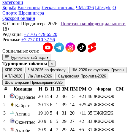
категории
Борьба
Вне спорта
Легкая атлетика
ЧМ-2026
Lifestyle
О
Спорте Шредингера
Qazsport онлайн
© Cпорт Шредингера 2026
|
Политика конфиденциальности
18+
Редакция:
+7 705 479 65 20
Реклама:
+7 777 010 37 56
Социальные сети:
Турнирные таблицы
▾
Турнирные таблицы
×
КПЛ-2026
ЧМ-2026 по футболу
ЧМ-2026 по футболу. Группы
АПЛ-2026
Ла Лига-2026
Саудовская Про-лига-2026
Шотландский Премьершип-2026
#
Команда
И
В
Н
П
ЗМ
ПМ
РМ
О
Форма
СМ
1
20
14
4
2
36
15
+21
46
ЖЖЖЖЖ
Ордабасы
2
20
13
6
1
39
14
+25
45
ЖЖЖЖЖ
Кайрат
3
19
10
5
4
31
20
+11
35
ТЖЖЖЖ
Астана
4
20
9
6
5
29
27
+2
33
ЖЖЖЖЖ
Окжетпес
5
20
9
4
7
29
24
+5
31
ЖЖЖЖЖ
Актобе