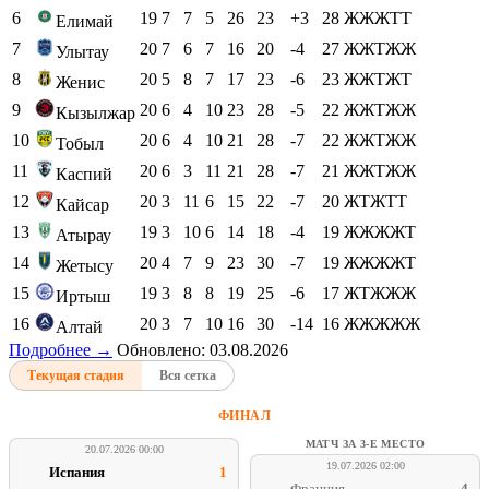
6
19
7
7
5
26
23
+3
28
ЖЖЖТТ
Елимай
7
20
7
6
7
16
20
-4
27
ЖЖТЖЖ
Улытау
8
20
5
8
7
17
23
-6
23
ЖЖТЖТ
Женис
9
20
6
4
10
23
28
-5
22
ЖЖТЖЖ
Кызылжар
10
20
6
4
10
21
28
-7
22
ЖЖТЖЖ
Тобыл
11
20
6
3
11
21
28
-7
21
ЖЖТЖЖ
Каспий
12
20
3
11
6
15
22
-7
20
ЖТЖТТ
Кайсар
13
19
3
10
6
14
18
-4
19
ЖЖЖЖТ
Атырау
14
20
4
7
9
23
30
-7
19
ЖЖЖЖТ
Жетысу
15
19
3
8
8
19
25
-6
17
ЖТЖЖЖ
Иртыш
16
20
3
7
10
16
30
-14
16
ЖЖЖЖЖ
Алтай
Подробнее →
Обновлено: 03.08.2026
Текущая стадия
Вся сетка
ФИНАЛ
МАТЧ ЗА 3-Е МЕСТО
20.07.2026 00:00
19.07.2026 02:00
Испания
1
Франция
4