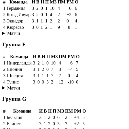
#
Команда
И
В
Н
П
МЗ
ПМ
РМ
О
1
Германия
3
2
0
1
10
4
+6
6
2
Кот-д'Ивуар
3
2
0
1
4
2
+2
6
3
Эквадор
3
1
1
1
2
2
0
4
4
Кюрасао
3
0
1
2
1
9
-8
1
Матчи
Группа F
#
Команда
И
В
Н
П
МЗ
ПМ
РМ
О
1
Нидерланды
3
2
1
0
10
4
+6
7
2
Япония
3
1
2
0
7
3
+4
5
3
Швеция
3
1
1
1
7
7
0
4
4
Тунис
3
0
0
3
2
12
-10
0
Матчи
Группа G
#
Команда
И
В
Н
П
МЗ
ПМ
РМ
О
1
Бельгия
3
1
2
0
6
2
+4
5
2
Египет
3
1
2
0
5
3
+2
5