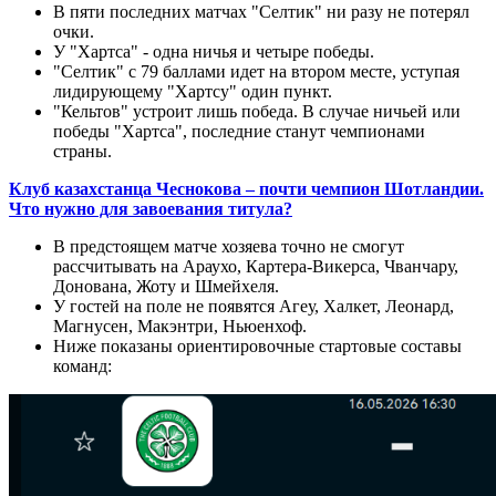
В пяти последних матчах "Селтик" ни разу не потерял
очки.
У "Хартса" - одна ничья и четыре победы.
"Селтик" с 79 баллами идет на втором месте, уступая
лидирующему "Хартсу" один пункт.
"Кельтов" устроит лишь победа. В случае ничьей или
победы "Хартса", последние станут чемпионами
страны.
Клуб казахстанца Чеснокова – почти чемпион Шотландии.
Что нужно для завоевания титула?
В предстоящем матче хозяева точно не смогут
рассчитывать на Араухо, Картера-Викерса, Чванчару,
Донована, Жоту и Шмейхеля.
У гостей на поле не появятся Агеу, Халкет, Леонард,
Магнусен, Макэнтри, Ньюенхоф.
Ниже показаны ориентировочные стартовые составы
команд: