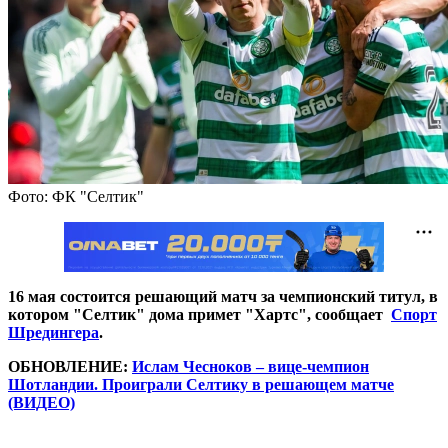
Фото: ФК "Селтик"
16 мая состоится решающий матч за чемпионский титул, в
котором "Селтик" дома примет "Хартс", сообщает
Спорт
Шредингера
.
ОБНОВЛЕНИЕ:
Ислам Чесноков – вице-чемпион
Шотландии. Проиграли Селтику в решающем матче
(ВИДЕО)