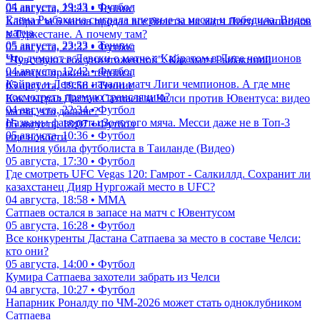
04 августа, 19:43 • Футбол
05 августа, 23:23 • Теннис
Елена Рыбакина сыграла впервые за месяц и победила. Видео
Кайрат за 6 часов продал все билеты на матч Лиги чемпионов
матча
в Туркестане. А почему там?
05 августа, 23:23 • Теннис
05 августа, 22:32 • Футбол
Что думают в Левски о матче с Кайратом в Лиге чемпионов
"Чувствую себя уничтоженной". Как матч Рыбакиной
04 августа, 12:42 • Футбол
изменил правила тенниса
Кайрат и Левски начали матч Лиги чемпионов. А где мне
05 августа, 19:56 • Теннис
посмотреть прямую трансляцию?
Как сыграл Дастан Сатпаев за Челси против Ювентуса: видео
04 августа, 22:34 • Футбол
матча, что дальше?
Названы фавориты Золотого мяча. Месси даже не в Топ-3
05 августа, 18:07 • Футбол
05 августа, 10:36 • Футбол
еще новости
Молния убила футболиста в Таиланде (Видео)
05 августа, 17:30 • Футбол
Где смотреть UFC Vegas 120: Гамрот - Салкиллд. Сохранит ли
казахстанец Дияр Нургожай место в UFC?
04 августа, 18:58 • ММА
Сатпаев остался в запасе на матч с Ювентусом
05 августа, 16:28 • Футбол
Все конкуренты Дастана Сатпаева за место в составе Челси:
кто они?
05 августа, 14:00 • Футбол
Кумира Сатпаева захотели забрать из Челси
04 августа, 10:27 • Футбол
Напарник Роналду по ЧМ-2026 может стать одноклубником
Сатпаева