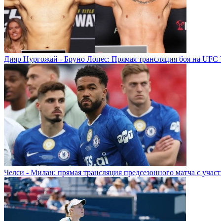
Дияр Нургожай - Бруно Лопес: Прямая трансляция боя на UFC 
Челси - Милан: прямая трансляция предсезонного матча с учас