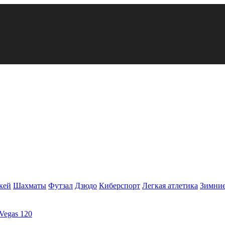
кей
Шахматы
Футзал
Дзюдо
Киберспорт
Легкая атлетика
Зимние
Vegas 120