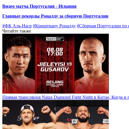
Видео матча Португалия - Испания
Главные рекорды Роналду за сборную Португалии
#ФК Аль-Наср
#Криштиану Роналду
#Сборная Португалии по 
Читайте также
Прямая трансляция Naiza Diamond Fight Night в Китае. Когда и 