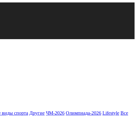
 виды спорта
Другие
ЧМ-2026
Олимпиада-2026
Lifestyle
Все