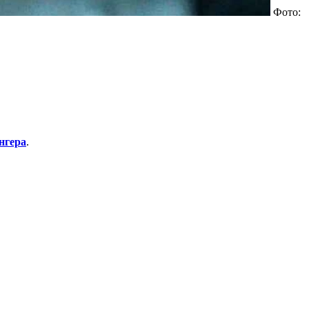
Фото:
нгера
.