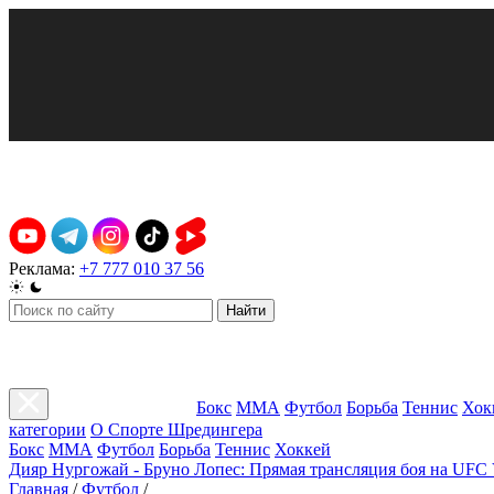
Реклама:
+7 777 010 37 56
Найти
Бокс
ММА
Футбол
Борьба
Теннис
Хок
категории
О Спорте Шредингера
Бокс
ММА
Футбол
Борьба
Теннис
Хоккей
Дияр Нургожай - Бруно Лопес: Прямая трансляция боя на UFC 
Главная
/
Футбол
/