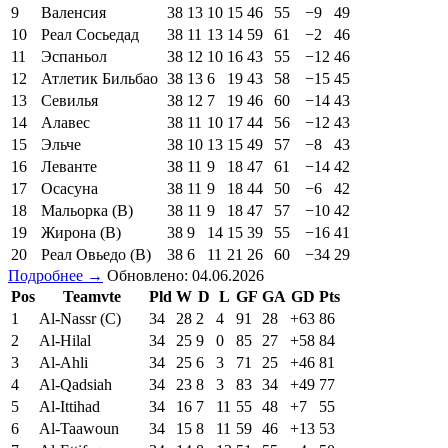
9
Валенсия
38
13
10
15
46
55
−9
49
10
Реал Сосьедад
38
11
13
14
59
61
−2
46
11
Эспаньол
38
12
10
16
43
55
−12
46
12
Атлетик Бильбао
38
13
6
19
43
58
−15
45
13
Севилья
38
12
7
19
46
60
−14
43
14
Алавес
38
11
10
17
44
56
−12
43
15
Эльче
38
10
13
15
49
57
−8
43
16
Леванте
38
11
9
18
47
61
−14
42
17
Осасуна
38
11
9
18
44
50
−6
42
18
Мальорка (В)
38
11
9
18
47
57
−10
42
19
Жирона (В)
38
9
14
15
39
55
−16
41
20
Реал Овьедо (В)
38
6
11
21
26
60
−34
29
Подробнее →
Обновлено: 04.06.2026
Pos
Teamvte
Pld
W
D
L
GF
GA
GD
Pts
1
Al-Nassr (C)
34
28
2
4
91
28
+63
86
2
Al-Hilal
34
25
9
0
85
27
+58
84
3
Al-Ahli
34
25
6
3
71
25
+46
81
4
Al-Qadsiah
34
23
8
3
83
34
+49
77
5
Al-Ittihad
34
16
7
11
55
48
+7
55
6
Al-Taawoun
34
15
8
11
59
46
+13
53