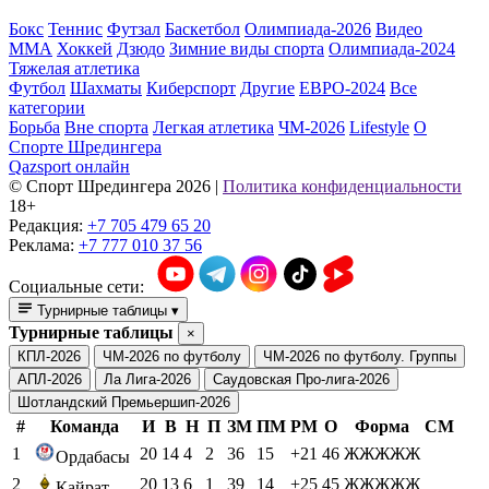
Бокс
Теннис
Футзал
Баскетбол
Олимпиада-2026
Видео
ММА
Хоккей
Дзюдо
Зимние виды спорта
Олимпиада-2024
Тяжелая атлетика
Футбол
Шахматы
Киберспорт
Другие
ЕВРО-2024
Все
категории
Борьба
Вне спорта
Легкая атлетика
ЧМ-2026
Lifestyle
О
Спорте Шредингера
Qazsport онлайн
© Cпорт Шредингера 2026
|
Политика конфиденциальности
18+
Редакция:
+7 705 479 65 20
Реклама:
+7 777 010 37 56
Социальные сети:
Турнирные таблицы
▾
Турнирные таблицы
×
КПЛ-2026
ЧМ-2026 по футболу
ЧМ-2026 по футболу. Группы
АПЛ-2026
Ла Лига-2026
Саудовская Про-лига-2026
Шотландский Премьершип-2026
#
Команда
И
В
Н
П
ЗМ
ПМ
РМ
О
Форма
СМ
1
20
14
4
2
36
15
+21
46
ЖЖЖЖЖ
Ордабасы
2
20
13
6
1
39
14
+25
45
ЖЖЖЖЖ
Кайрат