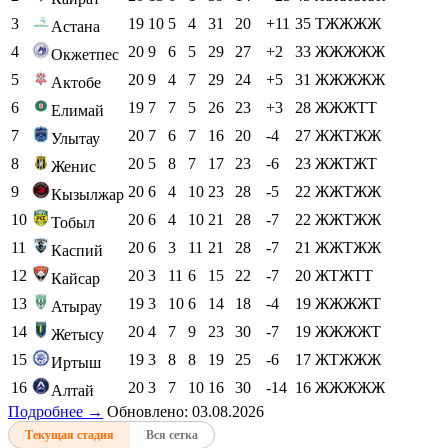
3
19
10
5
4
31
20
+11
35
ТЖЖЖЖ
Астана
4
20
9
6
5
29
27
+2
33
ЖЖЖЖЖ
Окжетпес
5
20
9
4
7
29
24
+5
31
ЖЖЖЖЖ
Актобе
6
19
7
7
5
26
23
+3
28
ЖЖЖТТ
Елимай
7
20
7
6
7
16
20
-4
27
ЖЖТЖЖ
Улытау
8
20
5
8
7
17
23
-6
23
ЖЖТЖТ
Женис
9
20
6
4
10
23
28
-5
22
ЖЖТЖЖ
Кызылжар
10
20
6
4
10
21
28
-7
22
ЖЖТЖЖ
Тобыл
11
20
6
3
11
21
28
-7
21
ЖЖТЖЖ
Каспий
12
20
3
11
6
15
22
-7
20
ЖТЖТТ
Кайсар
13
19
3
10
6
14
18
-4
19
ЖЖЖЖТ
Атырау
14
20
4
7
9
23
30
-7
19
ЖЖЖЖТ
Жетысу
15
19
3
8
8
19
25
-6
17
ЖТЖЖЖ
Иртыш
16
20
3
7
10
16
30
-14
16
ЖЖЖЖЖ
Алтай
Подробнее →
Обновлено: 03.08.2026
Текущая стадия
Вся сетка