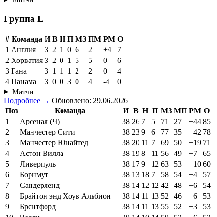
Группа L
#
Команда
И
В
Н
П
МЗ
ПМ
РМ
О
1
Англия
3
2
1
0
6
2
+4
7
2
Хорватия
3
2
0
1
5
5
0
6
3
Гана
3
1
1
1
2
2
0
4
4
Панама
3
0
0
3
0
4
-4
0
Матчи
Подробнее →
Обновлено: 29.06.2026
Поз
Команда
И
В
Н
П
МЗ
МП
РМ
О
1
Арсенал (Ч)
38
26
7
5
71
27
+44
85
2
Манчестер Сити
38
23
9
6
77
35
+42
78
3
Манчестер Юнайтед
38
20
11
7
69
50
+19
71
4
Астон Вилла
38
19
8
11
56
49
+7
65
5
Ливерпуль
38
17
9
12
63
53
+10
60
6
Борнмут
38
13
18
7
58
54
+4
57
7
Сандерленд
38
14
12
12
42
48
−6
54
8
Брайтон энд Хоув Альбион
38
14
11
13
52
46
+6
53
9
Брентфорд
38
14
11
13
55
52
+3
53