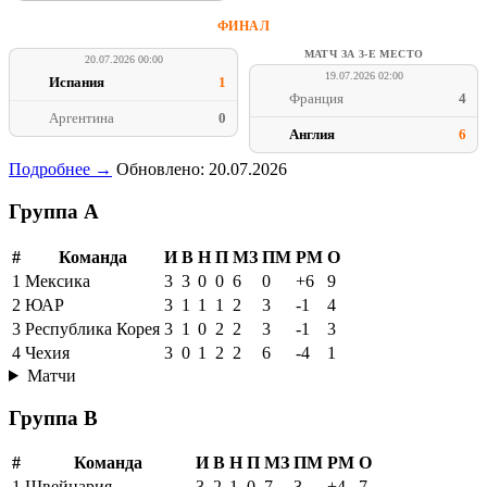
ФИНАЛ
МАТЧ ЗА 3-Е МЕСТО
20.07.2026 00:00
19.07.2026 02:00
Испания
1
Франция
4
Аргентина
0
Англия
6
Подробнее →
Обновлено: 20.07.2026
Группа A
#
Команда
И
В
Н
П
МЗ
ПМ
РМ
О
1
Мексика
3
3
0
0
6
0
+6
9
2
ЮАР
3
1
1
1
2
3
-1
4
3
Республика Корея
3
1
0
2
2
3
-1
3
4
Чехия
3
0
1
2
2
6
-4
1
Матчи
Группа B
#
Команда
И
В
Н
П
МЗ
ПМ
РМ
О
1
Швейцария
3
2
1
0
7
3
+4
7