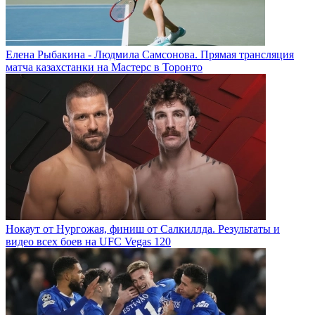
Елена Рыбакина - Людмила Самсонова. Прямая трансляция
матча казахстанки на Мастерс в Торонто
Нокаут от Нургожая, финиш от Салкиллда. Результаты и
видео всех боев на UFC Vegas 120