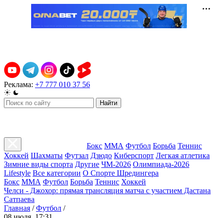
Реклама:
+7 777 010 37 56
Найти
Бокс
ММА
Футбол
Борьба
Теннис
Хоккей
Шахматы
Футзал
Дзюдо
Киберспорт
Легкая атлетика
Зимние виды спорта
Другие
ЧМ-2026
Олимпиада-2026
Lifestyle
Все категории
О Спорте Шредингера
Бокс
ММА
Футбол
Борьба
Теннис
Хоккей
Челси - Джохор: прямая трансляция матча с участием Дастана
Сатпаева
Главная
/
Футбол
/
08 июля, 17:31