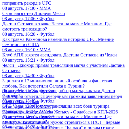
поправить рекорд в UFC
08 августа, 17:30 • ММА
Скончался отец Лионеля Месси
08 августа, 17:06 • Футбол
Дастан Сатпаев в заявке Челси на матч с Миланом. Где
смотреть трансляцию?
08 августа, 16:28 • Футбол
Как травма Рахмонова изменила историю UFC. Мнение
чемпиона из США
08 августа, 16:10 • ММА
Клуб АПЛ захотел арендовать Дастана Сатпаева из Челси
08 августа, 15:21 • Футбол
Челси - Джохор: прямая трансляция матча с участием Дастана
Сатпаева
08 августа, 14:30 • Футбол
Зарплата в 17 миллионов, личный особняк и фанатская
любовь. Как встретили Салаха в Турции?
Челси - Милан: видео голов, обзор матча, как там Дастан
08 августа, 13:59 • Футбол
Сатпаев?
Иан Гэрри отметился очередным громким заявлением перед
08 августа, 18:49 • Футбол
боем с Махачевым
UFC Vegas 120: Прямая трансляция всех боев турнира
08 августа, 13:09 • ММА
07 августа, 19:04 • ММА
Прямая трансляция матча Жетысу - Ордабасы в КПЛ-2026
Дастан Сатпаев в заявке Челси на матч с Миланом. Где
08 августа, 12:16 • Футбол
смотреть трансляцию?
Молодым казахстанцам нужно стремиться в НХЛ – первые
08 августа, 16:28 • Футбол
комментарии главного тренера "Барыса" в новом сезоне