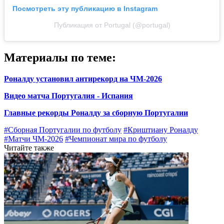
Посмотреть эту публикацию в Instagram
Публикация от Portugal (@portugal)
Материалы по теме:
Роналду установил антирекорд на ЧМ-2026
Видео матча Португалия - Испания
Главные рекорды Роналду за сборную Португалии
#Сборная Португалии по футболу
#Криштиану Роналду
#Матчи ЧМ-2026
#Чемпионат мира по футболу
Читайте также