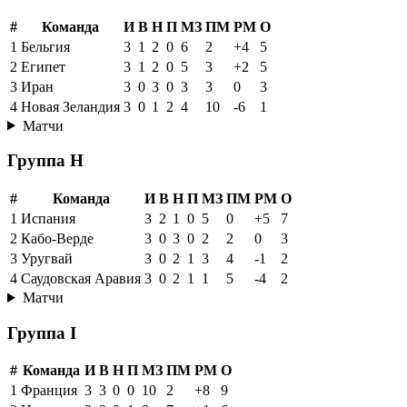
#
Команда
И
В
Н
П
МЗ
ПМ
РМ
О
1
Бельгия
3
1
2
0
6
2
+4
5
2
Египет
3
1
2
0
5
3
+2
5
3
Иран
3
0
3
0
3
3
0
3
4
Новая Зеландия
3
0
1
2
4
10
-6
1
Матчи
Группа H
#
Команда
И
В
Н
П
МЗ
ПМ
РМ
О
1
Испания
3
2
1
0
5
0
+5
7
2
Кабо-Верде
3
0
3
0
2
2
0
3
3
Уругвай
3
0
2
1
3
4
-1
2
4
Саудовская Аравия
3
0
2
1
1
5
-4
2
Матчи
Группа I
#
Команда
И
В
Н
П
МЗ
ПМ
РМ
О
1
Франция
3
3
0
0
10
2
+8
9