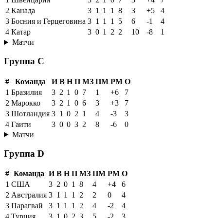
2
Канада
3
1
1
1
8
3
+5
4
3
Босния и Герцеговина
3
1
1
1
5
6
-1
4
4
Катар
3
0
1
2
2
10
-8
1
Матчи
Группа C
#
Команда
И
В
Н
П
МЗ
ПМ
РМ
О
1
Бразилия
3
2
1
0
7
1
+6
7
2
Марокко
3
2
1
0
6
3
+3
7
3
Шотландия
3
1
0
2
1
4
-3
3
4
Гаити
3
0
0
3
2
8
-6
0
Матчи
Группа D
#
Команда
И
В
Н
П
МЗ
ПМ
РМ
О
1
США
3
2
0
1
8
4
+4
6
2
Австралия
3
1
1
1
2
2
0
4
3
Парагвай
3
1
1
1
2
4
-2
4
4
Турция
3
1
0
2
3
5
-2
3