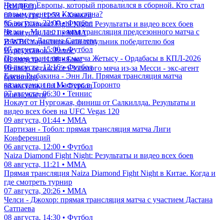
Чемпион Европы, который провалился в сборной. Кто стал
(ВИДЕО)
новым тренером Казахстана?
08 августа, 11:53 • Хоккей
06 августа, 22:00 • Футбол
Naiza Diamond Fight Night: Результаты и видео всех боев
Челси - Милан: прямая трансляция предсезонного матча с
08 августа, 11:21 • ММА
участием Дастана Сатпаева
В WBC гарантировали титульник победителю боя
07 августа, 15:00 • Футбол
Нурсултанов - Рамос
Прямая трансляция матча Жетысу - Ордабасы в КПЛ-2026
08 августа, 11:08 • Бокс
08 августа, 12:16 • Футбол
Неймар остался без Золотого мяча из-за Месси - экс-агент
Елена Рыбакина - Энн Ли. Прямая трансляция матча
бразильца
казахстанки на Мастерс в Торонто
08 августа, 10:11 • Футбол
07 августа, 06:30 • Теннис
еще новости
Нокаут от Нургожая, финиш от Салкиллда. Результаты и
видео всех боев на UFC Vegas 120
09 августа, 01:44 • ММА
Партизан - Тобол: прямая трансляция матча Лиги
Конференций
06 августа, 12:00 • Футбол
Naiza Diamond Fight Night: Результаты и видео всех боев
08 августа, 11:21 • ММА
Прямая трансляция Naiza Diamond Fight Night в Китае. Когда и
где смотреть турнир
07 августа, 20:26 • ММА
Челси - Джохор: прямая трансляция матча с участием Дастана
Сатпаева
08 августа, 14:30 • Футбол