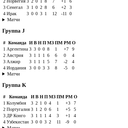
2
Норвегия
3
2
0
1
8
7
+1
6
3
Сенегал
3
1
0
2
8
6
+2
3
4
Ирак
3
0
0
3
1
12
-11
0
Матчи
Группа J
#
Команда
И
В
Н
П
МЗ
ПМ
РМ
О
1
Аргентина
3
3
0
0
8
1
+7
9
2
Австрия
3
1
1
1
6
6
0
4
3
Алжир
3
1
1
1
5
7
-2
4
4
Иордания
3
0
0
3
3
8
-5
0
Матчи
Группа K
#
Команда
И
В
Н
П
МЗ
ПМ
РМ
О
1
Колумбия
3
2
1
0
4
1
+3
7
2
Португалия
3
1
2
0
6
1
+5
5
3
ДР Конго
3
1
1
1
4
3
+1
4
4
Узбекистан
3
0
0
3
2
11
-9
0
Матчи