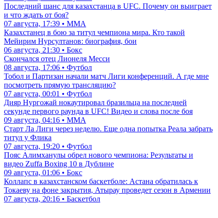
Последний шанс для казахстанца в UFC. Почему он выиграет
и что ждать от боя?
07 августа, 17:39 • ММА
Казахстанец в бою за титул чемпиона мира. Кто такой
Мейирим Нурсултанов: биография, бои
06 августа, 21:30 • Бокс
Скончался отец Лионеля Месси
08 августа, 17:06 • Футбол
Тобол и Партизан начали матч Лиги конференций. А где мне
посмотреть прямую трансляцию?
07 августа, 00:01 • Футбол
Дияр Нургожай нокаутировал бразильца на последней
секунде первого раунда в UFC! Видео и слова после боя
09 августа, 04:16 • ММА
Старт Ла Лиги через неделю. Еще одна попытка Реала забрать
титул у Флика
07 августа, 19:20 • Футбол
Пояс Алимханулы обрел нового чемпиона: Результаты и
видео Zuffa Boxing 10 в Дублине
09 августа, 01:06 • Бокс
Коллапс в казахстанском баскетболе: Астана обратилась к
Токаеву на фоне закрытия, Атырау проведет сезон в Армении
07 августа, 20:16 • Баскетбол