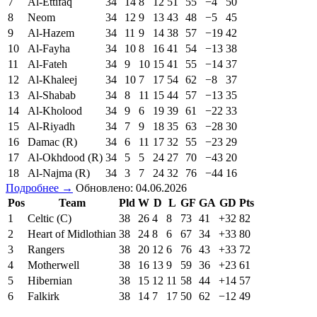
7
Al-Ettifaq
34
14
8
12
51
55
−4
50
8
Neom
34
12
9
13
43
48
−5
45
9
Al-Hazem
34
11
9
14
38
57
−19
42
10
Al-Fayha
34
10
8
16
41
54
−13
38
11
Al-Fateh
34
9
10
15
41
55
−14
37
12
Al-Khaleej
34
10
7
17
54
62
−8
37
13
Al-Shabab
34
8
11
15
44
57
−13
35
14
Al-Kholood
34
9
6
19
39
61
−22
33
15
Al-Riyadh
34
7
9
18
35
63
−28
30
16
Damac (R)
34
6
11
17
32
55
−23
29
17
Al-Okhdood (R)
34
5
5
24
27
70
−43
20
18
Al-Najma (R)
34
3
7
24
32
76
−44
16
Подробнее →
Обновлено: 04.06.2026
Pos
Team
Pld
W
D
L
GF
GA
GD
Pts
1
Celtic (C)
38
26
4
8
73
41
+32
82
2
Heart of Midlothian
38
24
8
6
67
34
+33
80
3
Rangers
38
20
12
6
76
43
+33
72
4
Motherwell
38
16
13
9
59
36
+23
61
5
Hibernian
38
15
12
11
58
44
+14
57
6
Falkirk
38
14
7
17
50
62
−12
49