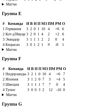
Матчи
Группа E
#
Команда
И
В
Н
П
МЗ
ПМ
РМ
О
1
Германия
3
2
0
1
10
4
+6
6
2
Кот-д'Ивуар
3
2
0
1
4
2
+2
6
3
Эквадор
3
1
1
1
2
2
0
4
4
Кюрасао
3
0
1
2
1
9
-8
1
Матчи
Группа F
#
Команда
И
В
Н
П
МЗ
ПМ
РМ
О
1
Нидерланды
3
2
1
0
10
4
+6
7
2
Япония
3
1
2
0
7
3
+4
5
3
Швеция
3
1
1
1
7
7
0
4
4
Тунис
3
0
0
3
2
12
-10
0
Матчи
Группа G