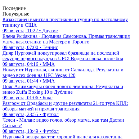
Последние
Популярные
Казахстанец выиграл престижный турнир по настольному
теннису в США
09 августа, 11:22 • Другие
Елена Рыбакина - Людмила Самсонова. Прямая трансляция
матча казахстанки на Мастерс в Торонто
09 августа, 07:00 • Теннис
Дияр Нургожай нокаутировал бразильца на последней
секунде первого раунда в UFC! Видео и слова после боя
09 августа, 04:16 • ММА
Нокаут от Нургожая, финиш от Салкиллда. Результаты и
видео всех боев на UFC Vegas 120
09 августа, 01:44 • ММА
Пояс Алимханулы обрел нового чемпиона: Результаты и
видео Zuffa Boxing 10 в Дублине
09 августа, 01:06 • Бокс
Разгром от Ордабасы и другие результаты 21-го тура КПЛ:
обзоры матчей и прямая трансляция
08 августа, 23:55 • Футбол
Челси - Милан: видео голов, обзор матча, как там Дастан
Сатпаев?
08 августа, 18:49 • Футбол
Нургожай возвращается: хороший шанс для казахстанца