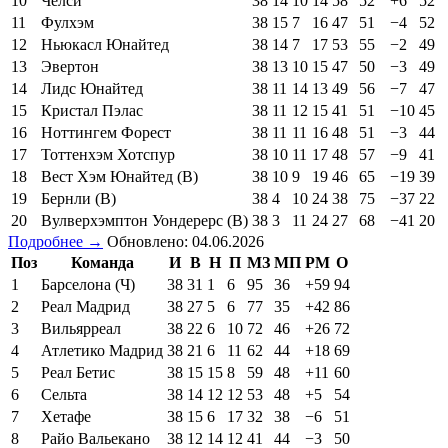
10
Челси
38
14
10
14
58
52
+6
52
11
Фулхэм
38
15
7
16
47
51
−4
52
12
Ньюкасл Юнайтед
38
14
7
17
53
55
−2
49
13
Эвертон
38
13
10
15
47
50
−3
49
14
Лидс Юнайтед
38
11
14
13
49
56
−7
47
15
Кристал Пэлас
38
11
12
15
41
51
−10
45
16
Ноттингем Форест
38
11
11
16
48
51
−3
44
17
Тоттенхэм Хотспур
38
10
11
17
48
57
−9
41
18
Вест Хэм Юнайтед (В)
38
10
9
19
46
65
−19
39
19
Бернли (В)
38
4
10
24
38
75
−37
22
20
Вулверхэмптон Уондерерс (В)
38
3
11
24
27
68
−41
20
Подробнее →
Обновлено: 04.06.2026
Поз
Команда
И
В
Н
П
МЗ
МП
РМ
О
1
Барселона (Ч)
38
31
1
6
95
36
+59
94
2
Реал Мадрид
38
27
5
6
77
35
+42
86
3
Вильярреал
38
22
6
10
72
46
+26
72
4
Атлетико Мадрид
38
21
6
11
62
44
+18
69
5
Реал Бетис
38
15
15
8
59
48
+11
60
6
Сельта
38
14
12
12
53
48
+5
54
7
Хетафе
38
15
6
17
32
38
−6
51
8
Райо Вальекано
38
12
14
12
41
44
−3
50