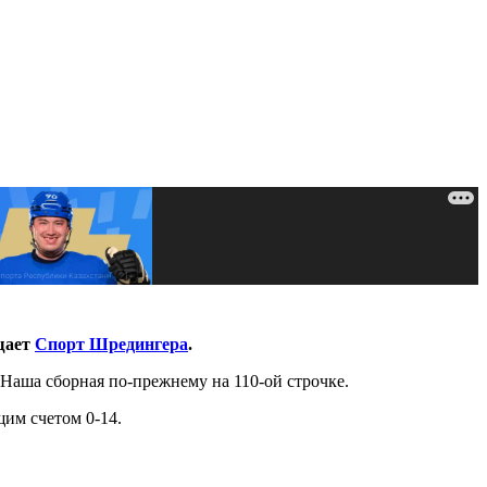
щает
Спорт Шредингера
.
Наша сборная по-прежнему на 110-ой строчке.
им счетом 0-14.