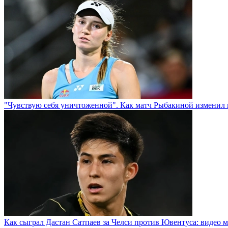
"Чувствую себя уничтоженной". Как матч Рыбакиной изменил 
Как сыграл Дастан Сатпаев за Челси против Ювентуса: видео м