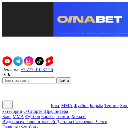
Реклама:
+7 777 010 37 56
Найти
Бокс
ММА
Футбол
Борьба
Теннис
Хок
категории
О Спорте Шредингера
Бокс
ММА
Футбол
Борьба
Теннис
Хоккей
Видео всех голов и матчей Дастана Сатпаева в Челси
Главная
/
Футбол
/