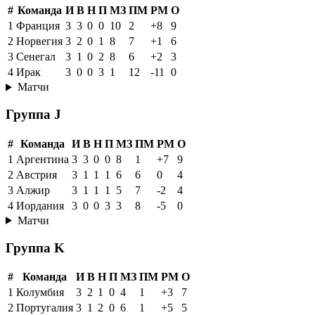
#
Команда
И
В
Н
П
МЗ
ПМ
РМ
О
1
Франция
3
3
0
0
10
2
+8
9
2
Норвегия
3
2
0
1
8
7
+1
6
3
Сенегал
3
1
0
2
8
6
+2
3
4
Ирак
3
0
0
3
1
12
-11
0
Матчи
Группа J
#
Команда
И
В
Н
П
МЗ
ПМ
РМ
О
1
Аргентина
3
3
0
0
8
1
+7
9
2
Австрия
3
1
1
1
6
6
0
4
3
Алжир
3
1
1
1
5
7
-2
4
4
Иордания
3
0
0
3
3
8
-5
0
Матчи
Группа K
#
Команда
И
В
Н
П
МЗ
ПМ
РМ
О
1
Колумбия
3
2
1
0
4
1
+3
7
2
Португалия
3
1
2
0
6
1
+5
5