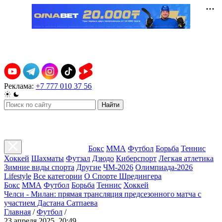
Реклама:
+7 777 010 37 56
Найти
Бокс
ММА
Футбол
Борьба
Теннис
Хоккей
Шахматы
Футзал
Дзюдо
Киберспорт
Легкая атлетика
Зимние виды спорта
Другие
ЧМ-2026
Олимпиада-2026
Lifestyle
Все категории
О Спорте Шредингера
Бокс
ММА
Футбол
Борьба
Теннис
Хоккей
Челси - Милан: прямая трансляция предсезонного матча с
участием Дастана Сатпаева
Главная
/
Футбол
/
23 апреля 2025, 20:49