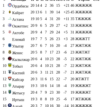
1
20
14
4
2
36
15
+21
46
ЖЖЖЖЖ
Ордабасы
2
20
13
6
1
39
14
+25
45
ЖЖЖЖЖ
Кайрат
3
19
10
5
4
31
20
+11
35
ТЖЖЖЖ
Астана
4
20
9
6
5
29
27
+2
33
ЖЖЖЖЖ
Окжетпес
5
20
9
4
7
29
24
+5
31
ЖЖЖЖЖ
Актобе
6
19
7
7
5
26
23
+3
28
ЖЖЖТТ
Елимай
7
20
7
6
7
16
20
-4
27
ЖЖТЖЖ
Улытау
8
20
5
8
7
17
23
-6
23
ЖЖТЖТ
Женис
9
20
6
4
10
23
28
-5
22
ЖЖТЖЖ
Кызылжар
10
20
6
4
10
21
28
-7
22
ЖЖТЖЖ
Тобыл
11
20
6
3
11
21
28
-7
21
ЖЖТЖЖ
Каспий
12
20
3
11
6
15
22
-7
20
ЖТЖТТ
Кайсар
13
19
3
10
6
14
18
-4
19
ЖЖЖЖТ
Атырау
14
20
4
7
9
23
30
-7
19
ЖЖЖЖТ
Жетысу
15
19
3
8
8
19
25
-6
17
ЖТЖЖЖ
Иртыш
16
20
3
7
10
16
30
-14
16
ЖЖЖЖЖ
Алтай