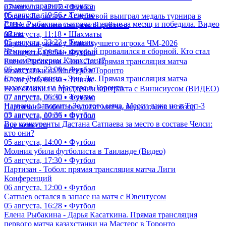
изменил правила тенниса
07 августа, 12:17 • Футбол
05 августа, 19:56 • Теннис
Парень Бибисары Асаубаевой выиграл медаль турнира в
Елена Рыбакина сыграла впервые за месяц и победила. Видео
США и возглавил мировой рейтинг
матча
07 августа, 11:18 • Шахматы
05 августа, 23:23 • Теннис
Барселона увела у Реала лучшего игрока ЧМ-2026
Чемпион Европы, который провалился в сборной. Кто стал
07 августа, 09:54 • Футбол
новым тренером Казахстана?
Елена Рыбакина - Энн Ли. Прямая трансляция матча
06 августа, 22:00 • Футбол
казахстанки на Мастерс в Торонто
Елена Рыбакина - Энн Ли. Прямая трансляция матча
07 августа, 06:30 • Теннис
казахстанки на Мастерс в Торонто
Реал объявил о продлении контракта с Винисиусом (ВИДЕО)
07 августа, 06:30 • Теннис
07 августа, 05:30 • Футбол
Названы фавориты Золотого мяча. Месси даже не в Топ-3
Партизан - Тобол: результат матча, видео голов и обзор
05 августа, 10:36 • Футбол
07 августа, 02:05 • Футбол
Все конкуренты Дастана Сатпаева за место в составе Челси:
еще новости
кто они?
05 августа, 14:00 • Футбол
Молния убила футболиста в Таиланде (Видео)
05 августа, 17:30 • Футбол
Партизан - Тобол: прямая трансляция матча Лиги
Конференций
06 августа, 12:00 • Футбол
Сатпаев остался в запасе на матч с Ювентусом
05 августа, 16:28 • Футбол
Елена Рыбакина - Дарья Касаткина. Прямая трансляция
первого матча казахстанки на Мастерс в Торонто