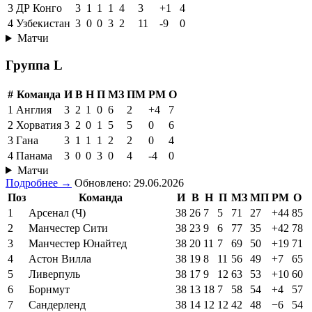
3
ДР Конго
3
1
1
1
4
3
+1
4
4
Узбекистан
3
0
0
3
2
11
-9
0
Матчи
Группа L
#
Команда
И
В
Н
П
МЗ
ПМ
РМ
О
1
Англия
3
2
1
0
6
2
+4
7
2
Хорватия
3
2
0
1
5
5
0
6
3
Гана
3
1
1
1
2
2
0
4
4
Панама
3
0
0
3
0
4
-4
0
Матчи
Подробнее →
Обновлено: 29.06.2026
Поз
Команда
И
В
Н
П
МЗ
МП
РМ
О
1
Арсенал (Ч)
38
26
7
5
71
27
+44
85
2
Манчестер Сити
38
23
9
6
77
35
+42
78
3
Манчестер Юнайтед
38
20
11
7
69
50
+19
71
4
Астон Вилла
38
19
8
11
56
49
+7
65
5
Ливерпуль
38
17
9
12
63
53
+10
60
6
Борнмут
38
13
18
7
58
54
+4
57
7
Сандерленд
38
14
12
12
42
48
−6
54