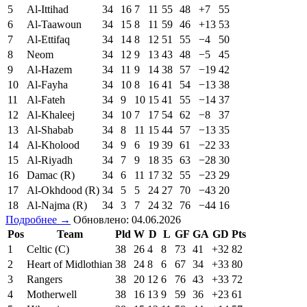
5
Al-Ittihad
34
16
7
11
55
48
+7
55
6
Al-Taawoun
34
15
8
11
59
46
+13
53
7
Al-Ettifaq
34
14
8
12
51
55
−4
50
8
Neom
34
12
9
13
43
48
−5
45
9
Al-Hazem
34
11
9
14
38
57
−19
42
10
Al-Fayha
34
10
8
16
41
54
−13
38
11
Al-Fateh
34
9
10
15
41
55
−14
37
12
Al-Khaleej
34
10
7
17
54
62
−8
37
13
Al-Shabab
34
8
11
15
44
57
−13
35
14
Al-Kholood
34
9
6
19
39
61
−22
33
15
Al-Riyadh
34
7
9
18
35
63
−28
30
16
Damac (R)
34
6
11
17
32
55
−23
29
17
Al-Okhdood (R)
34
5
5
24
27
70
−43
20
18
Al-Najma (R)
34
3
7
24
32
76
−44
16
Подробнее →
Обновлено: 04.06.2026
Pos
Team
Pld
W
D
L
GF
GA
GD
Pts
1
Celtic (C)
38
26
4
8
73
41
+32
82
2
Heart of Midlothian
38
24
8
6
67
34
+33
80
3
Rangers
38
20
12
6
76
43
+33
72
4
Motherwell
38
16
13
9
59
36
+23
61