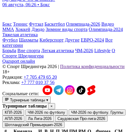
06 августа, 06:26 • Бокс
Бокс
Теннис
Футзал
Баскетбол
Олимпиада-2026
Видео
ММА
Хоккей
Дзюдо
Зимние виды спорта
Олимпиада-2024
Тяжелая атлетика
Футбол
Шахматы
Киберспорт
Другие
ЕВРО-2024
Все
категории
Борьба
Вне спорта
Легкая атлетика
ЧМ-2026
Lifestyle
О
Спорте Шредингера
Qazsport онлайн
© Cпорт Шредингера 2026
|
Политика конфиденциальности
18+
Редакция:
+7 705 479 65 20
Реклама:
+7 777 010 37 56
Социальные сети:
Турнирные таблицы
▾
Турнирные таблицы
×
КПЛ-2026
ЧМ-2026 по футболу
ЧМ-2026 по футболу. Группы
АПЛ-2026
Ла Лига-2026
Саудовская Про-лига-2026
Шотландский Премьершип-2026
#
Команда
И
В
Н
П
ЗМ
ПМ
РМ
О
Форма
СМ