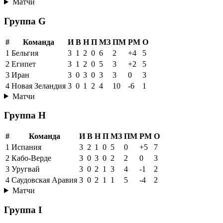
Матчи
Группа G
#
Команда
И
В
Н
П
МЗ
ПМ
РМ
О
1
Бельгия
3
1
2
0
6
2
+4
5
2
Египет
3
1
2
0
5
3
+2
5
3
Иран
3
0
3
0
3
3
0
3
4
Новая Зеландия
3
0
1
2
4
10
-6
1
Матчи
Группа H
#
Команда
И
В
Н
П
МЗ
ПМ
РМ
О
1
Испания
3
2
1
0
5
0
+5
7
2
Кабо-Верде
3
0
3
0
2
2
0
3
3
Уругвай
3
0
2
1
3
4
-1
2
4
Саудовская Аравия
3
0
2
1
1
5
-4
2
Матчи
Группа I