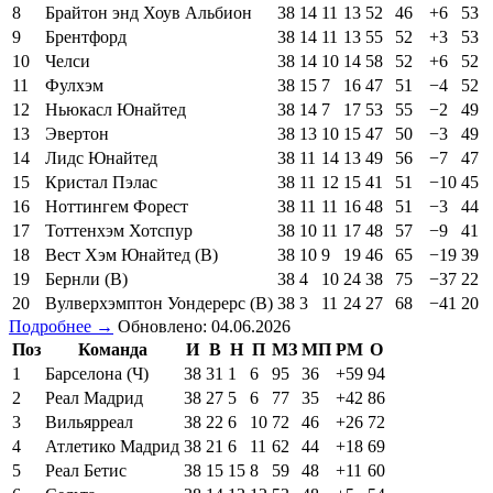
8
Брайтон энд Хоув Альбион
38
14
11
13
52
46
+6
53
9
Брентфорд
38
14
11
13
55
52
+3
53
10
Челси
38
14
10
14
58
52
+6
52
11
Фулхэм
38
15
7
16
47
51
−4
52
12
Ньюкасл Юнайтед
38
14
7
17
53
55
−2
49
13
Эвертон
38
13
10
15
47
50
−3
49
14
Лидс Юнайтед
38
11
14
13
49
56
−7
47
15
Кристал Пэлас
38
11
12
15
41
51
−10
45
16
Ноттингем Форест
38
11
11
16
48
51
−3
44
17
Тоттенхэм Хотспур
38
10
11
17
48
57
−9
41
18
Вест Хэм Юнайтед (В)
38
10
9
19
46
65
−19
39
19
Бернли (В)
38
4
10
24
38
75
−37
22
20
Вулверхэмптон Уондерерс (В)
38
3
11
24
27
68
−41
20
Подробнее →
Обновлено: 04.06.2026
Поз
Команда
И
В
Н
П
МЗ
МП
РМ
О
1
Барселона (Ч)
38
31
1
6
95
36
+59
94
2
Реал Мадрид
38
27
5
6
77
35
+42
86
3
Вильярреал
38
22
6
10
72
46
+26
72
4
Атлетико Мадрид
38
21
6
11
62
44
+18
69
5
Реал Бетис
38
15
15
8
59
48
+11
60