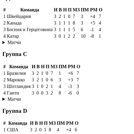
#
Команда
И
В
Н
П
МЗ
ПМ
РМ
О
1
Швейцария
3
2
1
0
7
3
+4
7
2
Канада
3
1
1
1
8
3
+5
4
3
Босния и Герцеговина
3
1
1
1
5
6
-1
4
4
Катар
3
0
1
2
2
10
-8
1
Матчи
Группа C
#
Команда
И
В
Н
П
МЗ
ПМ
РМ
О
1
Бразилия
3
2
1
0
7
1
+6
7
2
Марокко
3
2
1
0
6
3
+3
7
3
Шотландия
3
1
0
2
1
4
-3
3
4
Гаити
3
0
0
3
2
8
-6
0
Матчи
Группа D
#
Команда
И
В
Н
П
МЗ
ПМ
РМ
О
1
США
3
2
0
1
8
4
+4
6