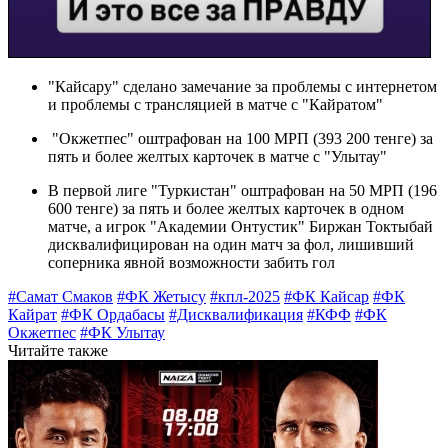
"Кайсару" сделано замечание за проблемы с интернетом
и проблемы с трансляцией в матче с "Кайратом"
"Окжетпес" оштрафован на 100 МРП (393 200 тенге) за
пять и более желтых карточек в матче с "Улытау"
В первой лиге "Туркистан" оштрафован на 50 МРП (196
600 тенге) за пять и более желтых карточек в одном
матче, а игрок "Академии Онтустик" Биржан Токтыбай
дисквалифицирован на один матч за фол, лишивший
соперника явной возможности забить гол
#Самат Смаков
#ФК Жетысу
#кпл-2025
#ФК Кайсар
#ФК
Кайрат
#ФК Ордабасы
#Дисквалификация
#КФФ
#ФК
Окжетпес
#ФК Улытау
Читайте также