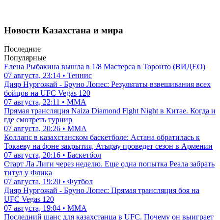
Новости Казахстана и мира
Последние
Популярные
Елена Рыбакина вышла в 1/8 Мастерса в Торонто (ВИДЕО)
07 августа, 23:14 • Теннис
Дияр Нургожай - Бруно Лопес: Результаты взвешивания всех
бойцов на UFC Vegas 120
07 августа, 22:11 • ММА
Прямая трансляция Naiza Diamond Fight Night в Китае. Когда и
где смотреть турнир
07 августа, 20:26 • ММА
Коллапс в казахстанском баскетболе: Астана обратилась к
Токаеву на фоне закрытия, Атырау проведет сезон в Армении
07 августа, 20:16 • Баскетбол
Старт Ла Лиги через неделю. Еще одна попытка Реала забрать
титул у Флика
07 августа, 19:20 • Футбол
Дияр Нургожай - Бруно Лопес: Прямая трансляция боя на
UFC Vegas 120
07 августа, 19:04 • ММА
Последний шанс для казахстанца в UFC. Почему он выиграет