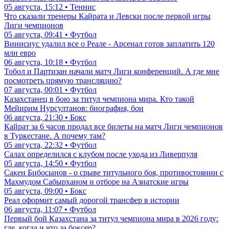
05 августа, 15:12 • Теннис
Что сказали тренеры Кайрата и Левски после первой игры
Лиги чемпионов
05 августа, 09:41 • Футбол
Винисиус удалил все о Реале - Арсенал готов заплатить 120
млн евро
06 августа, 10:18 • Футбол
Тобол и Партизан начали матч Лиги конференций. А где мне
посмотреть прямую трансляцию?
07 августа, 00:01 • Футбол
Казахстанец в бою за титул чемпиона мира. Кто такой
Мейирим Нурсултанов: биография, бои
06 августа, 21:30 • Бокс
Кайрат за 6 часов продал все билеты на матч Лиги чемпионов
в Туркестане. А почему там?
05 августа, 22:32 • Футбол
Салах определился с клубом после ухода из Ливерпуля
05 августа, 14:50 • Футбол
Сакен Бибосынов - о срыве титульного боя, противостоянии с
Махмудом Сабырханом и отборе на Азиатские игры
05 августа, 09:00 • Бокс
Реал оформит самый дорогой трансфер в истории
06 августа, 11:07 • Футбол
Первый бой Казахстана за титул чемпиона мира в 2026 году:
где, когда и что за боксер?