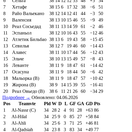
6
Сельта
38
14
12
12
53
48
+5
54
7
Хетафе
38
15
6
17
32
38
−6
51
8
Райо Вальекано
38
12
14
12
41
44
−3
50
9
Валенсия
38
13
10
15
46
55
−9
49
10
Реал Сосьедад
38
11
13
14
59
61
−2
46
11
Эспаньол
38
12
10
16
43
55
−12
46
12
Атлетик Бильбао
38
13
6
19
43
58
−15
45
13
Севилья
38
12
7
19
46
60
−14
43
14
Алавес
38
11
10
17
44
56
−12
43
15
Эльче
38
10
13
15
49
57
−8
43
16
Леванте
38
11
9
18
47
61
−14
42
17
Осасуна
38
11
9
18
44
50
−6
42
18
Мальорка (В)
38
11
9
18
47
57
−10
42
19
Жирона (В)
38
9
14
15
39
55
−16
41
20
Реал Овьедо (В)
38
6
11
21
26
60
−34
29
Подробнее →
Обновлено: 04.06.2026
Pos
Teamvte
Pld
W
D
L
GF
GA
GD
Pts
1
Al-Nassr (C)
34
28
2
4
91
28
+63
86
2
Al-Hilal
34
25
9
0
85
27
+58
84
3
Al-Ahli
34
25
6
3
71
25
+46
81
4
Al-Qadsiah
34
23
8
3
83
34
+49
77