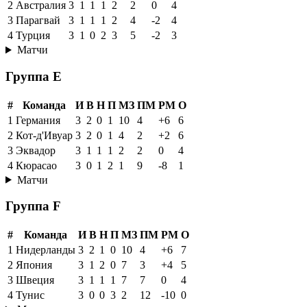
2
Австралия
3
1
1
1
2
2
0
4
3
Парагвай
3
1
1
1
2
4
-2
4
4
Турция
3
1
0
2
3
5
-2
3
Матчи
Группа E
#
Команда
И
В
Н
П
МЗ
ПМ
РМ
О
1
Германия
3
2
0
1
10
4
+6
6
2
Кот-д'Ивуар
3
2
0
1
4
2
+2
6
3
Эквадор
3
1
1
1
2
2
0
4
4
Кюрасао
3
0
1
2
1
9
-8
1
Матчи
Группа F
#
Команда
И
В
Н
П
МЗ
ПМ
РМ
О
1
Нидерланды
3
2
1
0
10
4
+6
7
2
Япония
3
1
2
0
7
3
+4
5
3
Швеция
3
1
1
1
7
7
0
4
4
Тунис
3
0
0
3
2
12
-10
0