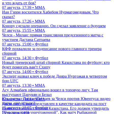
и что ждать от боя?
07 августа, 17:39 • ММА
Иан Гэрри восхитился Хабибом Нурмагомедовым. Что
сказал?
07 августа, 17:26 • ММА
Конору сделали операцию. Он сделал заявление о будущем
07 августа, 15:55 • ММА
Челси - Милан: прямая трансляция предсезонного матча с
участием Дастана Сатпаева
07 августа, 15:00 • Футбол
КФФ похвалили за подписание нового главного тренера
сборной
07 августа, 14:30 • Футбол
Новый тренерский штаб сборной Казахстана по футболу: кто
будет помогать ван'т Схипу
07 августа, 14:00 • Футбол
Эксперт назвал ключ к победе Дияра Нургожая в четвертом
бою UFC
07 августа, 13:30 • ММА
Асу Алмабаев официально вошел в топовую лигу. Там
выступают Царукян и Белал
Как сыграл Дастан Сатпаев за Челси против Ювентуса: видео
07 августа, 13:04 • ММА
матча, что дальше?
Джон ван'т Схип представлен в качестве кандидата на пост
05 августа, 18:07 • Футбол
главного тренера сборной Казахстана. Его должен утвердить
"Чувствую себя уничтоженной". Как матч Рыбакиной
Исполком КФФ