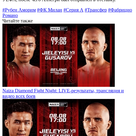
#Рубен Аморим
#ФК Милан
#Серия А
#Трансфер
#Фабрицио
Романо
Читайте также
Naiza Diamond Fight Night: LIVE-результаты, трансляция и
видео всех боев