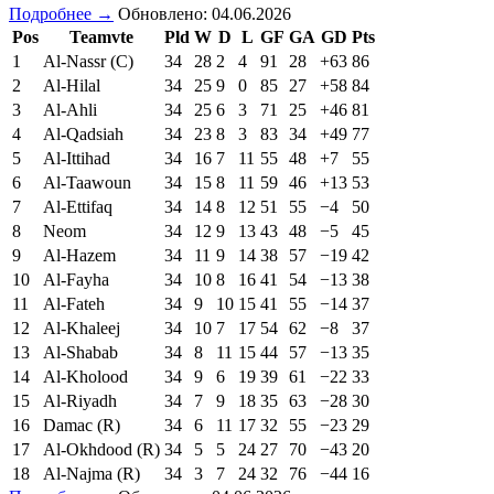
Подробнее →
Обновлено: 04.06.2026
Pos
Teamvte
Pld
W
D
L
GF
GA
GD
Pts
1
Al-Nassr (C)
34
28
2
4
91
28
+63
86
2
Al-Hilal
34
25
9
0
85
27
+58
84
3
Al-Ahli
34
25
6
3
71
25
+46
81
4
Al-Qadsiah
34
23
8
3
83
34
+49
77
5
Al-Ittihad
34
16
7
11
55
48
+7
55
6
Al-Taawoun
34
15
8
11
59
46
+13
53
7
Al-Ettifaq
34
14
8
12
51
55
−4
50
8
Neom
34
12
9
13
43
48
−5
45
9
Al-Hazem
34
11
9
14
38
57
−19
42
10
Al-Fayha
34
10
8
16
41
54
−13
38
11
Al-Fateh
34
9
10
15
41
55
−14
37
12
Al-Khaleej
34
10
7
17
54
62
−8
37
13
Al-Shabab
34
8
11
15
44
57
−13
35
14
Al-Kholood
34
9
6
19
39
61
−22
33
15
Al-Riyadh
34
7
9
18
35
63
−28
30
16
Damac (R)
34
6
11
17
32
55
−23
29
17
Al-Okhdood (R)
34
5
5
24
27
70
−43
20
18
Al-Najma (R)
34
3
7
24
32
76
−44
16