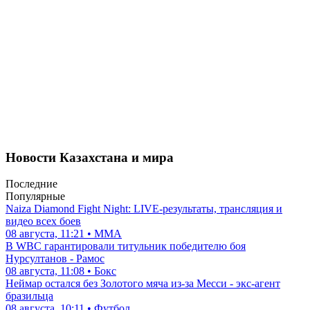
Новости Казахстана и мира
Последние
Популярные
Naiza Diamond Fight Night: LIVE-результаты, трансляция и
видео всех боев
08 августа, 11:21 • ММА
В WBC гарантировали титульник победителю боя
Нурсултанов - Рамос
08 августа, 11:08 • Бокс
Неймар остался без Золотого мяча из-за Месси - экс-агент
бразильца
08 августа, 10:11 • Футбол