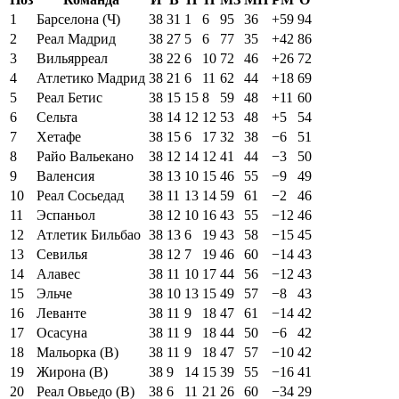
1
Барселона (Ч)
38
31
1
6
95
36
+59
94
2
Реал Мадрид
38
27
5
6
77
35
+42
86
3
Вильярреал
38
22
6
10
72
46
+26
72
4
Атлетико Мадрид
38
21
6
11
62
44
+18
69
5
Реал Бетис
38
15
15
8
59
48
+11
60
6
Сельта
38
14
12
12
53
48
+5
54
7
Хетафе
38
15
6
17
32
38
−6
51
8
Райо Вальекано
38
12
14
12
41
44
−3
50
9
Валенсия
38
13
10
15
46
55
−9
49
10
Реал Сосьедад
38
11
13
14
59
61
−2
46
11
Эспаньол
38
12
10
16
43
55
−12
46
12
Атлетик Бильбао
38
13
6
19
43
58
−15
45
13
Севилья
38
12
7
19
46
60
−14
43
14
Алавес
38
11
10
17
44
56
−12
43
15
Эльче
38
10
13
15
49
57
−8
43
16
Леванте
38
11
9
18
47
61
−14
42
17
Осасуна
38
11
9
18
44
50
−6
42
18
Мальорка (В)
38
11
9
18
47
57
−10
42
19
Жирона (В)
38
9
14
15
39
55
−16
41
20
Реал Овьедо (В)
38
6
11
21
26
60
−34
29