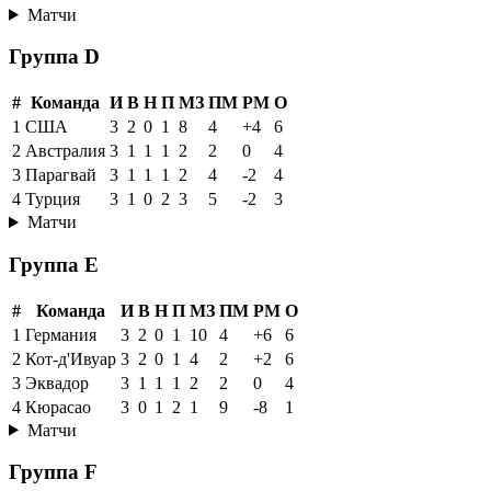
Матчи
Группа D
#
Команда
И
В
Н
П
МЗ
ПМ
РМ
О
1
США
3
2
0
1
8
4
+4
6
2
Австралия
3
1
1
1
2
2
0
4
3
Парагвай
3
1
1
1
2
4
-2
4
4
Турция
3
1
0
2
3
5
-2
3
Матчи
Группа E
#
Команда
И
В
Н
П
МЗ
ПМ
РМ
О
1
Германия
3
2
0
1
10
4
+6
6
2
Кот-д'Ивуар
3
2
0
1
4
2
+2
6
3
Эквадор
3
1
1
1
2
2
0
4
4
Кюрасао
3
0
1
2
1
9
-8
1
Матчи
Группа F