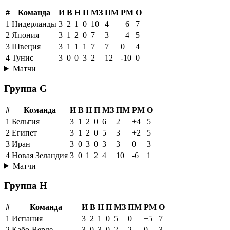
#
Команда
И
В
Н
П
МЗ
ПМ
РМ
О
1
Нидерланды
3
2
1
0
10
4
+6
7
2
Япония
3
1
2
0
7
3
+4
5
3
Швеция
3
1
1
1
7
7
0
4
4
Тунис
3
0
0
3
2
12
-10
0
Матчи
Группа G
#
Команда
И
В
Н
П
МЗ
ПМ
РМ
О
1
Бельгия
3
1
2
0
6
2
+4
5
2
Египет
3
1
2
0
5
3
+2
5
3
Иран
3
0
3
0
3
3
0
3
4
Новая Зеландия
3
0
1
2
4
10
-6
1
Матчи
Группа H
#
Команда
И
В
Н
П
МЗ
ПМ
РМ
О
1
Испания
3
2
1
0
5
0
+5
7
2
Кабо-Верде
3
0
3
0
2
2
0
3