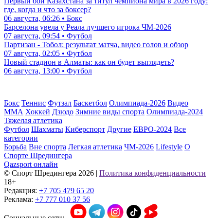
Первый бой Казахстана за титул чемпиона мира в 2026 году:
где, когда и что за боксер?
06 августа, 06:26 • Бокс
Барселона увела у Реала лучшего игрока ЧМ-2026
07 августа, 09:54 • Футбол
Партизан - Тобол: результат матча, видео голов и обзор
07 августа, 02:05 • Футбол
Новый стадион в Алматы: как он будет выглядеть?
06 августа, 13:00 • Футбол
Бокс
Теннис
Футзал
Баскетбол
Олимпиада-2026
Видео
ММА
Хоккей
Дзюдо
Зимние виды спорта
Олимпиада-2024
Тяжелая атлетика
Футбол
Шахматы
Киберспорт
Другие
ЕВРО-2024
Все
категории
Борьба
Вне спорта
Легкая атлетика
ЧМ-2026
Lifestyle
О
Спорте Шредингера
Qazsport онлайн
© Cпорт Шредингера 2026
|
Политика конфиденциальности
18+
Редакция:
+7 705 479 65 20
Реклама:
+7 777 010 37 56
Социальные сети: