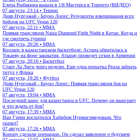
Елена Рыбакина вышла в 1/8 Мастерса в Торонто (ВИДЕО)
07 августа, 23:14 • Теннис
Дияр Нургожай - Бруно Лопес: Результаты взвешивания всех
бойцов на UFC Vegas 120
07 августа, 22:11 • ММА
Прямая трансляция Naiza Diamond Fight Night в Китае. Когда и
где смотреть турнир
07 августа, 20:26 • ММА
Коллапс в казахстанском баскетболе: Астана обратилась к
Токаеву на фоне закрытия, Атырау проведет сезон в Армении
07 августа, 20:16 • Баскетбол
Старт Ла Лиги через неделю. Еще одна попытка Реала забрать
титул у Флика
07 августа, 19:20 • Футбол
Дияр Нургожай - Бруно Лопес: Прямая трансляция боя на
UFC Vegas 120
07 августа, 19:04 • ММА
Последний шанс для казахстанца в UFC. Почему он выиграет
и что ждать от боя?
07 августа, 17:39 • ММА
Иан Гэрри восхитился Хабибом Нурмагомедовым. Что
сказал?
07 августа, 17:26 • ММА
Конору сделали операцию. Он сделал заявление о будущем
07 августа, 15:55 • ММА