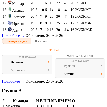
12
20
3
11
6
15
22
-7
20
ЖТЖТТ
Кайсар
13
19
3
10
6
14
18
-4
19
ЖЖЖЖТ
Атырау
14
20
4
7
9
23
30
-7
19
ЖЖЖЖТ
Жетысу
15
19
3
8
8
19
25
-6
17
ЖТЖЖЖ
Иртыш
16
20
3
7
10
16
30
-14
16
ЖЖЖЖЖ
Алтай
Подробнее →
Обновлено: 03.08.2026
Текущая стадия
Вся сетка
ФИНАЛ
МАТЧ ЗА 3-Е МЕСТО
20.07.2026 00:00
19.07.2026 02:00
Испания
1
Франция
4
Аргентина
0
Англия
6
Подробнее →
Обновлено: 20.07.2026
Группа A
#
Команда
И
В
Н
П
МЗ
ПМ
РМ
О
1
Мексика
3
3
0
0
6
0
+6
9