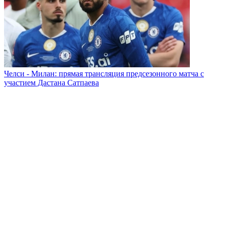
Челси - Милан: прямая трансляция предсезонного матча с
участием Дастана Сатпаева