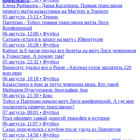
еще новости
Елена Рыбакина - Дарья Касаткина. Прямая трансляция
первого матча казахстанки на Мастерс в Торонто
05 августа, 15:12 • Теннис
Партизан - Тобол: прямая трансляция матча Лиги
Конференций
06 августа, 12:00 • Футбол
Сатпаев остался в запасе на матч с Ювентусом
05 августа, 16:28 • Футбол
Кайрат за 6 часов продал все билеты на матч Лиги чемпионов
в Туркестане. А почему там?
05 августа, 22:32 • Футбол
Винисиус удалил все о Реале - Арсенал готов заплатить 120
млн евро
06 августа, 10:18 • Футбол
Казахстанец в бою за титул чемпиона мира. Кто такой
Мейирим Нурсултанов: биография, бои
06 августа, 21:30 • Бокс
Тобол и Партизан начали матч Лиги конференций. А где мне
посмотреть прямую трансляцию?
07 августа, 00:01 • Футбол
Реал оформит самый дорогой трансфер в истории
06 августа, 11:07 • Футбол
Салах определился с клубом после ухода из Ливерпуля
05 августа, 14:50 • Футбол