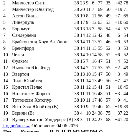
2
Манчестер Сити
38
23
9
6
77
35
+42
78
3
Манчестер Юнайтед
38
20
11
7
69
50
+19
71
4
Астон Вилла
38
19
8
11
56
49
+7
65
5
Ливерпуль
38
17
9
12
63
53
+10
60
6
Борнмут
38
13
18
7
58
54
+4
57
7
Сандерленд
38
14
12
12
42
48
−6
54
8
Брайтон энд Хоув Альбион
38
14
11
13
52
46
+6
53
9
Брентфорд
38
14
11
13
55
52
+3
53
10
Челси
38
14
10
14
58
52
+6
52
11
Фулхэм
38
15
7
16
47
51
−4
52
12
Ньюкасл Юнайтед
38
14
7
17
53
55
−2
49
13
Эвертон
38
13
10
15
47
50
−3
49
14
Лидс Юнайтед
38
11
14
13
49
56
−7
47
15
Кристал Пэлас
38
11
12
15
41
51
−10
45
16
Ноттингем Форест
38
11
11
16
48
51
−3
44
17
Тоттенхэм Хотспур
38
10
11
17
48
57
−9
41
18
Вест Хэм Юнайтед (В)
38
10
9
19
46
65
−19
39
19
Бернли (В)
38
4
10
24
38
75
−37
22
20
Вулверхэмптон Уондерерс (В)
38
3
11
24
27
68
−41
20
Подробнее →
Обновлено: 04.06.2026
Поз
Команда
И
В
Н
П
МЗ
МП
РМ
О