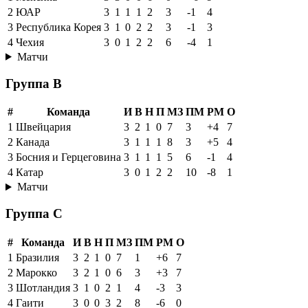
2
ЮАР
3
1
1
1
2
3
-1
4
3
Республика Корея
3
1
0
2
2
3
-1
3
4
Чехия
3
0
1
2
2
6
-4
1
Матчи
Группа B
#
Команда
И
В
Н
П
МЗ
ПМ
РМ
О
1
Швейцария
3
2
1
0
7
3
+4
7
2
Канада
3
1
1
1
8
3
+5
4
3
Босния и Герцеговина
3
1
1
1
5
6
-1
4
4
Катар
3
0
1
2
2
10
-8
1
Матчи
Группа C
#
Команда
И
В
Н
П
МЗ
ПМ
РМ
О
1
Бразилия
3
2
1
0
7
1
+6
7
2
Марокко
3
2
1
0
6
3
+3
7
3
Шотландия
3
1
0
2
1
4
-3
3
4
Гаити
3
0
0
3
2
8
-6
0