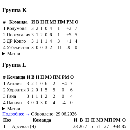
Группа K
#
Команда
И
В
Н
П
МЗ
ПМ
РМ
О
1
Колумбия
3
2
1
0
4
1
+3
7
2
Португалия
3
1
2
0
6
1
+5
5
3
ДР Конго
3
1
1
1
4
3
+1
4
4
Узбекистан
3
0
0
3
2
11
-9
0
Матчи
Группа L
#
Команда
И
В
Н
П
МЗ
ПМ
РМ
О
1
Англия
3
2
1
0
6
2
+4
7
2
Хорватия
3
2
0
1
5
5
0
6
3
Гана
3
1
1
1
2
2
0
4
4
Панама
3
0
0
3
0
4
-4
0
Матчи
Подробнее →
Обновлено: 29.06.2026
Поз
Команда
И
В
Н
П
МЗ
МП
РМ
О
1
Арсенал (Ч)
38
26
7
5
71
27
+44
85