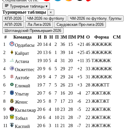
Турнирные таблицы
▾
Турнирные таблицы
×
КПЛ-2026
ЧМ-2026 по футболу
ЧМ-2026 по футболу. Группы
АПЛ-2026
Ла Лига-2026
Саудовская Про-лига-2026
Шотландский Премьершип-2026
#
Команда
И
В
Н
П
ЗМ
ПМ
РМ
О
Форма
СМ
1
20
14
4
2
36
15
+21
46
ЖЖЖЖЖ
Ордабасы
2
20
13
6
1
39
14
+25
45
ЖЖЖЖЖ
Кайрат
3
19
10
5
4
31
20
+11
35
ТЖЖЖЖ
Астана
4
20
9
6
5
29
27
+2
33
ЖЖЖЖЖ
Окжетпес
5
20
9
4
7
29
24
+5
31
ЖЖЖЖЖ
Актобе
6
19
7
7
5
26
23
+3
28
ЖЖЖТТ
Елимай
7
20
7
6
7
16
20
-4
27
ЖЖТЖЖ
Улытау
8
20
5
8
7
17
23
-6
23
ЖЖТЖТ
Женис
9
20
6
4
10
23
28
-5
22
ЖЖТЖЖ
Кызылжар
10
20
6
4
10
21
28
-7
22
ЖЖТЖЖ
Тобыл
11
20
6
3
11
21
28
-7
21
ЖЖТЖЖ
Каспий