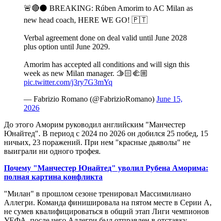
🚨🔴⚫️ BREAKING: Rúben Amorim to AC Milan as
new head coach, HERE WE GO! 🇵🇹
Verbal agreement done on deal valid until June 2028
plus option until June 2029.
Amorim has accepted all conditions and will sign this
week as new Milan manager. 🫱🏻‍🫲🏼
pic.twitter.com/j3ry7G3mYq
— Fabrizio Romano (@FabrizioRomano)
June 15,
2026
До этого Аморим руководил английским "Манчестер
Юнайтед". В период с 2024 по 2026 он добился 25 побед, 15
ничьих, 23 поражений. При нем "красные дьяволы" не
выиграли ни одного трофея.
Почему "Манчестер Юнайтед" уволил Рубена Аморима:
полная картина конфликта
"Милан" в прошлом сезоне тренировал Массимилиано
Аллегри. Команда финишировала на пятом месте в Серии A,
не сумев квалифицироваться в общий этап Лиги чемпионов
УЕФА, после чего Аллегри был отправлен в отставку.