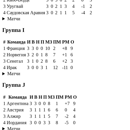
3
Уругвай
3
0
2
1
3
4
-1
2
4
Саудовская Аравия
3
0
2
1
1
5
-4
2
Матчи
Группа I
#
Команда
И
В
Н
П
МЗ
ПМ
РМ
О
1
Франция
3
3
0
0
10
2
+8
9
2
Норвегия
3
2
0
1
8
7
+1
6
3
Сенегал
3
1
0
2
8
6
+2
3
4
Ирак
3
0
0
3
1
12
-11
0
Матчи
Группа J
#
Команда
И
В
Н
П
МЗ
ПМ
РМ
О
1
Аргентина
3
3
0
0
8
1
+7
9
2
Австрия
3
1
1
1
6
6
0
4
3
Алжир
3
1
1
1
5
7
-2
4
4
Иордания
3
0
0
3
3
8
-5
0
Матчи