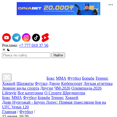
Реклама:
+7 777 010 37 56
Найти
Бокс
ММА
Футбол
Борьба
Теннис
Хоккей
Шахматы
Футзал
Дзюдо
Киберспорт
Легкая атлетика
Зимние виды спорта
Другие
ЧМ-2026
Олимпиада-2026
Lifestyle
Все категории
О Спорте Шредингера
Бокс
ММА
Футбол
Борьба
Теннис
Хоккей
Дияр Нургожай - Бруно Лопес: Прямая трансляция боя на
UFC Vegas 120
Главная
/
Футбол
/
15 июня, 16:20