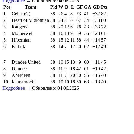
Подробнее →
Обновлено: 04.06.2026
Pos
Team
Pld
W
D
L
GF
GA
GD
Pts
1
Celtic (C)
38
26
4
8
73
41
+32
82
2
Heart of Midlothian
38
24
8
6
67
34
+33
80
3
Rangers
38
20
12
6
76
43
+33
72
4
Motherwell
38
16
13
9
59
36
+23
61
5
Hibernian
38
15
12
11
58
44
+14
57
6
Falkirk
38
14
7
17
50
62
−12
49
7
Dundee United
38
10
15
13
49
60
−11
45
8
Dundee
38
11
9
18
42
61
−19
42
9
Aberdeen
38
11
7
20
40
55
−15
40
10
Kilmarnock
38
10
10
18
50
68
−18
40
Подробнее →
Обновлено: 04.06.2026