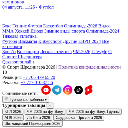
чемпионов
04 августа, 11:26 • Футбол
Бокс
Теннис
Футзал
Баскетбол
Олимпиада-2026
Видео
ММА
Хоккей
Дзюдо
Зимние виды спорта
Олимпиада-2024
Тяжелая атлетика
Футбол
Шахматы
Киберспорт
Другие
ЕВРО-2024
Все
категории
Борьба
Вне спорта
Легкая атлетика
ЧМ-2026
Lifestyle
О
Спорте Шредингера
Qazsport онлайн
© Cпорт Шредингера 2026
|
Политика конфиденциальности
18+
Редакция:
+7 705 479 65 20
Реклама:
+7 777 010 37 56
Социальные сети:
Турнирные таблицы
▾
Турнирные таблицы
×
КПЛ-2026
ЧМ-2026 по футболу
ЧМ-2026 по футболу. Группы
АПЛ-2026
Ла Лига-2026
Саудовская Про-лига-2026
Шотландский Премьершип-2026