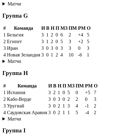
Матчи
Группа G
#
Команда
И
В
Н
П
МЗ
ПМ
РМ
О
1
Бельгия
3
1
2
0
6
2
+4
5
2
Египет
3
1
2
0
5
3
+2
5
3
Иран
3
0
3
0
3
3
0
3
4
Новая Зеландия
3
0
1
2
4
10
-6
1
Матчи
Группа H
#
Команда
И
В
Н
П
МЗ
ПМ
РМ
О
1
Испания
3
2
1
0
5
0
+5
7
2
Кабо-Верде
3
0
3
0
2
2
0
3
3
Уругвай
3
0
2
1
3
4
-1
2
4
Саудовская Аравия
3
0
2
1
1
5
-4
2
Матчи
Группа I