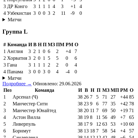
3
ДР Конго
3
1
1
1
4
3
+1
4
4
Узбекистан
3
0
0
3
2
11
-9
0
Матчи
Группа L
#
Команда
И
В
Н
П
МЗ
ПМ
РМ
О
1
Англия
3
2
1
0
6
2
+4
7
2
Хорватия
3
2
0
1
5
5
0
6
3
Гана
3
1
1
1
2
2
0
4
4
Панама
3
0
0
3
0
4
-4
0
Матчи
Подробнее →
Обновлено: 29.06.2026
Поз
Команда
И
В
Н
П
МЗ
МП
РМ
О
1
Арсенал (Ч)
38
26
7
5
71
27
+44
85
2
Манчестер Сити
38
23
9
6
77
35
+42
78
3
Манчестер Юнайтед
38
20
11
7
69
50
+19
71
4
Астон Вилла
38
19
8
11
56
49
+7
65
5
Ливерпуль
38
17
9
12
63
53
+10
60
6
Борнмут
38
13
18
7
58
54
+4
57
7
Сандерленд
38
14
12
12
42
48
−6
54