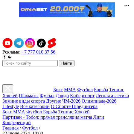
Реклама:
+7 777 010 37 56
Найти
Бокс
ММА
Футбол
Борьба
Теннис
Хоккей
Шахматы
Футзал
Дзюдо
Киберспорт
Легкая атлетика
Зимние виды спорта
Другие
ЧМ-2026
Олимпиада-2026
Lifestyle
Все категории
О Спорте Шредингера
Бокс
ММА
Футбол
Борьба
Теннис
Хоккей
Партизан - Тобол: прямая трансляция матча Лиги
Конференций
Главная
/
Футбол
/
22 июля 2024, 10:00