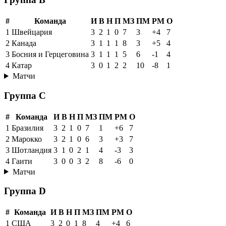
#
Команда
И
В
Н
П
МЗ
ПМ
РМ
О
1
Швейцария
3
2
1
0
7
3
+4
7
2
Канада
3
1
1
1
8
3
+5
4
3
Босния и Герцеговина
3
1
1
1
5
6
-1
4
4
Катар
3
0
1
2
2
10
-8
1
Матчи
Группа C
#
Команда
И
В
Н
П
МЗ
ПМ
РМ
О
1
Бразилия
3
2
1
0
7
1
+6
7
2
Марокко
3
2
1
0
6
3
+3
7
3
Шотландия
3
1
0
2
1
4
-3
3
4
Гаити
3
0
0
3
2
8
-6
0
Матчи
Группа D
#
Команда
И
В
Н
П
МЗ
ПМ
РМ
О
1
США
3
2
0
1
8
4
+4
6