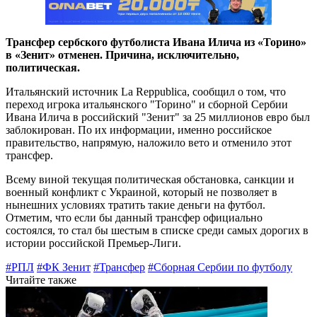
Трансфер сербского футболиста Ивана Илича из «Торино»
в «Зенит» отменен. Причина, исключительно,
политическая.
Итальянский источник La Reppublica, сообщил о том, что
переход игрока итальянского "Торино" и сборной Сербии
Ивана Илича в российский "Зенит" за 25 миллионов евро был
заблокирован. По их информации, именно российское
правительство, напрямую, наложило вето и отменило этот
трансфер.
Всему виной текущая политическая обстановка, санкции и
военный конфликт с Украиной, который не позволяет в
нынешних условиях тратить такие деньги на футбол.
Отметим, что если бы данный трансфер официально
состоялся, то стал бы шестым в списке среди самых дорогих в
истории российской Премьер-Лиги.
#РПЛ
#ФК Зенит
#Трансфер
#Сборная Сербии по футболу
Читайте также