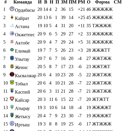
#
Команда
И
В
Н
П
ЗМ
ПМ
РМ
О
Форма
СМ
1
20
14
4
2
36
15
+21
46
ЖЖЖЖЖ
Ордабасы
2
20
13
6
1
39
14
+25
45
ЖЖЖЖЖ
Кайрат
3
19
10
5
4
31
20
+11
35
ТЖЖЖЖ
Астана
4
20
9
6
5
29
27
+2
33
ЖЖЖЖЖ
Окжетпес
5
20
9
4
7
29
24
+5
31
ЖЖЖЖЖ
Актобе
6
19
7
7
5
26
23
+3
28
ЖЖЖТТ
Елимай
7
20
7
6
7
16
20
-4
27
ЖЖТЖЖ
Улытау
8
20
5
8
7
17
23
-6
23
ЖЖТЖТ
Женис
9
20
6
4
10
23
28
-5
22
ЖЖТЖЖ
Кызылжар
10
20
6
4
10
21
28
-7
22
ЖЖТЖЖ
Тобыл
11
20
6
3
11
21
28
-7
21
ЖЖТЖЖ
Каспий
12
20
3
11
6
15
22
-7
20
ЖТЖТТ
Кайсар
13
19
3
10
6
14
18
-4
19
ЖЖЖЖТ
Атырау
14
20
4
7
9
23
30
-7
19
ЖЖЖЖТ
Жетысу
15
19
3
8
8
19
25
-6
17
ЖТЖЖЖ
Иртыш