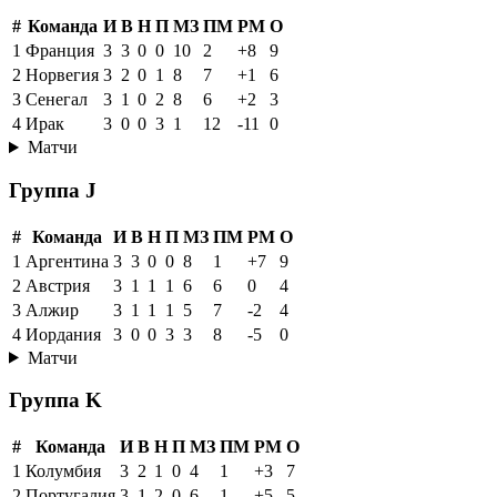
#
Команда
И
В
Н
П
МЗ
ПМ
РМ
О
1
Франция
3
3
0
0
10
2
+8
9
2
Норвегия
3
2
0
1
8
7
+1
6
3
Сенегал
3
1
0
2
8
6
+2
3
4
Ирак
3
0
0
3
1
12
-11
0
Матчи
Группа J
#
Команда
И
В
Н
П
МЗ
ПМ
РМ
О
1
Аргентина
3
3
0
0
8
1
+7
9
2
Австрия
3
1
1
1
6
6
0
4
3
Алжир
3
1
1
1
5
7
-2
4
4
Иордания
3
0
0
3
3
8
-5
0
Матчи
Группа K
#
Команда
И
В
Н
П
МЗ
ПМ
РМ
О
1
Колумбия
3
2
1
0
4
1
+3
7
2
Португалия
3
1
2
0
6
1
+5
5