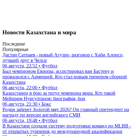
Новости Казахстана и мира
Последние
Популярные
Дастан Сатпаев - новый Агуэро, разговор с Хаби Алонсо,
лучший друг в Челси
06 августа, 22:52 • Футбол
Был чемпионом Европы, ассистировал ван Бастену и
провалился с Арменией. Кто стал новым тренером сборной
Казахстана
06 августа, 22:00 • Футбол
Казахстанец в бою за титул чемпиона мира. Кто такой
Мейирим Нурсултанов: биография, бои
06 августа, 21:30 • Бокс
Родри заберет Золотой мяч 2026? Он главный претендент на
награду по версии английского СМИ
06 августа, 19:48 • Футбол
В Казахстане создали систему подготовки команд по MLBB -
от открытых турниров до международной квалификации