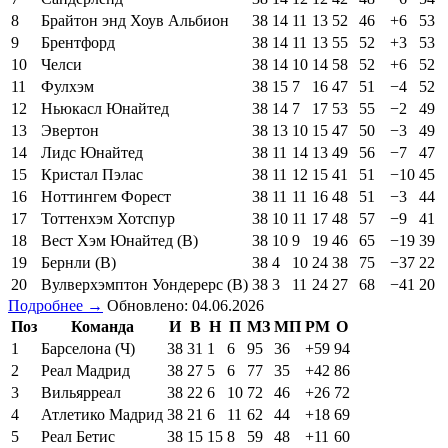
8
Брайтон энд Хоув Альбион
38
14
11
13
52
46
+6
53
9
Брентфорд
38
14
11
13
55
52
+3
53
10
Челси
38
14
10
14
58
52
+6
52
11
Фулхэм
38
15
7
16
47
51
−4
52
12
Ньюкасл Юнайтед
38
14
7
17
53
55
−2
49
13
Эвертон
38
13
10
15
47
50
−3
49
14
Лидс Юнайтед
38
11
14
13
49
56
−7
47
15
Кристал Пэлас
38
11
12
15
41
51
−10
45
16
Ноттингем Форест
38
11
11
16
48
51
−3
44
17
Тоттенхэм Хотспур
38
10
11
17
48
57
−9
41
18
Вест Хэм Юнайтед (В)
38
10
9
19
46
65
−19
39
19
Бернли (В)
38
4
10
24
38
75
−37
22
20
Вулверхэмптон Уондерерс (В)
38
3
11
24
27
68
−41
20
Подробнее →
Обновлено: 04.06.2026
Поз
Команда
И
В
Н
П
МЗ
МП
РМ
О
1
Барселона (Ч)
38
31
1
6
95
36
+59
94
2
Реал Мадрид
38
27
5
6
77
35
+42
86
3
Вильярреал
38
22
6
10
72
46
+26
72
4
Атлетико Мадрид
38
21
6
11
62
44
+18
69
5
Реал Бетис
38
15
15
8
59
48
+11
60