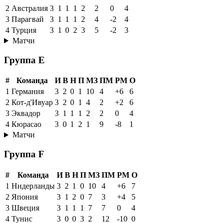
2
Австралия
3
1
1
1
2
2
0
4
3
Парагвай
3
1
1
1
2
4
-2
4
4
Турция
3
1
0
2
3
5
-2
3
Матчи
Группа E
#
Команда
И
В
Н
П
МЗ
ПМ
РМ
О
1
Германия
3
2
0
1
10
4
+6
6
2
Кот-д'Ивуар
3
2
0
1
4
2
+2
6
3
Эквадор
3
1
1
1
2
2
0
4
4
Кюрасао
3
0
1
2
1
9
-8
1
Матчи
Группа F
#
Команда
И
В
Н
П
МЗ
ПМ
РМ
О
1
Нидерланды
3
2
1
0
10
4
+6
7
2
Япония
3
1
2
0
7
3
+4
5
3
Швеция
3
1
1
1
7
7
0
4
4
Тунис
3
0
0
3
2
12
-10
0