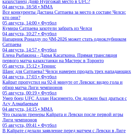
казахстанец Дияр Нургожай место в UFC?
04 августа, 18:58 • ММА
Все конкуренты Дастана Сатпаева за место в составе Челси:
кто они?
05 августа, 14:00 • Футбол
Кумира Сатпаева захотели забрать из Челси
04 августа, 10:27 • Футбол
Напарник Роналду по ЧМ-2026 может стать одноклубником
Сатпаева
04 августа, 14:57 • Футбол
Елена Рыбакина - Дарья Касаткина. Прямая трансляция
первого матча казахстанки на Мастерс в Торонто
05 августа, 15:12 • Теннис
Шанс для Сатпаева? Челси намерен продать трех нападающих
04 августа, 17:03 • Футбол
Кайрат пропустил на 92-й минуте от Левски: видео гола и
обзор матча Лиги чемпионов
05 августа, 00:19 • Футбол
Умер боец UFC Аллан Насименто. Он должен был драться с
Асу Алмабаевым
04 августа, 14:15 • ММА
Что сказали тренеры Кайрата и Левски после первой игры
Лиги чемпионов
05 августа, 09:41 • Футбол
В Кайрате сделали заявление перед матчем с Левски в Лиге