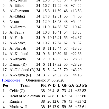
4
Al-Qadsiah
34
23
8
3
83
34
+49
77
5
Al-Ittihad
34
16
7
11
55
48
+7
55
6
Al-Taawoun
34
15
8
11
59
46
+13
53
7
Al-Ettifaq
34
14
8
12
51
55
−4
50
8
Neom
34
12
9
13
43
48
−5
45
9
Al-Hazem
34
11
9
14
38
57
−19
42
10
Al-Fayha
34
10
8
16
41
54
−13
38
11
Al-Fateh
34
9
10
15
41
55
−14
37
12
Al-Khaleej
34
10
7
17
54
62
−8
37
13
Al-Shabab
34
8
11
15
44
57
−13
35
14
Al-Kholood
34
9
6
19
39
61
−22
33
15
Al-Riyadh
34
7
9
18
35
63
−28
30
16
Damac (R)
34
6
11
17
32
55
−23
29
17
Al-Okhdood (R)
34
5
5
24
27
70
−43
20
18
Al-Najma (R)
34
3
7
24
32
76
−44
16
Подробнее →
Обновлено: 04.06.2026
Pos
Team
Pld
W
D
L
GF
GA
GD
Pts
1
Celtic (C)
38
26
4
8
73
41
+32
82
2
Heart of Midlothian
38
24
8
6
67
34
+33
80
3
Rangers
38
20
12
6
76
43
+33
72
4
Motherwell
38
16
13
9
59
36
+23
61