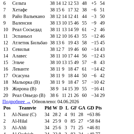
6
Сельта
38
14
12
12
53
48
+5
54
7
Хетафе
38
15
6
17
32
38
−6
51
8
Райо Вальекано
38
12
14
12
41
44
−3
50
9
Валенсия
38
13
10
15
46
55
−9
49
10
Реал Сосьедад
38
11
13
14
59
61
−2
46
11
Эспаньол
38
12
10
16
43
55
−12
46
12
Атлетик Бильбао
38
13
6
19
43
58
−15
45
13
Севилья
38
12
7
19
46
60
−14
43
14
Алавес
38
11
10
17
44
56
−12
43
15
Эльче
38
10
13
15
49
57
−8
43
16
Леванте
38
11
9
18
47
61
−14
42
17
Осасуна
38
11
9
18
44
50
−6
42
18
Мальорка (В)
38
11
9
18
47
57
−10
42
19
Жирона (В)
38
9
14
15
39
55
−16
41
20
Реал Овьедо (В)
38
6
11
21
26
60
−34
29
Подробнее →
Обновлено: 04.06.2026
Pos
Teamvte
Pld
W
D
L
GF
GA
GD
Pts
1
Al-Nassr (C)
34
28
2
4
91
28
+63
86
2
Al-Hilal
34
25
9
0
85
27
+58
84
3
Al-Ahli
34
25
6
3
71
25
+46
81