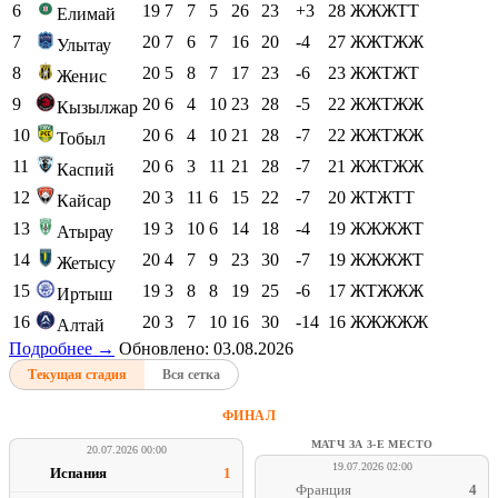
6
19
7
7
5
26
23
+3
28
ЖЖЖТТ
Елимай
7
20
7
6
7
16
20
-4
27
ЖЖТЖЖ
Улытау
8
20
5
8
7
17
23
-6
23
ЖЖТЖТ
Женис
9
20
6
4
10
23
28
-5
22
ЖЖТЖЖ
Кызылжар
10
20
6
4
10
21
28
-7
22
ЖЖТЖЖ
Тобыл
11
20
6
3
11
21
28
-7
21
ЖЖТЖЖ
Каспий
12
20
3
11
6
15
22
-7
20
ЖТЖТТ
Кайсар
13
19
3
10
6
14
18
-4
19
ЖЖЖЖТ
Атырау
14
20
4
7
9
23
30
-7
19
ЖЖЖЖТ
Жетысу
15
19
3
8
8
19
25
-6
17
ЖТЖЖЖ
Иртыш
16
20
3
7
10
16
30
-14
16
ЖЖЖЖЖ
Алтай
Подробнее →
Обновлено: 03.08.2026
Текущая стадия
Вся сетка
ФИНАЛ
МАТЧ ЗА 3-Е МЕСТО
20.07.2026 00:00
19.07.2026 02:00
Испания
1
Франция
4