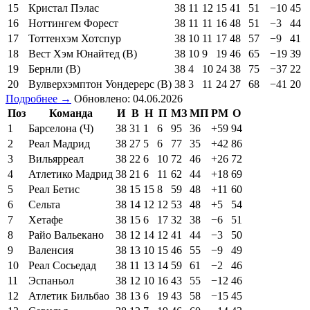
15
Кристал Пэлас
38
11
12
15
41
51
−10
45
16
Ноттингем Форест
38
11
11
16
48
51
−3
44
17
Тоттенхэм Хотспур
38
10
11
17
48
57
−9
41
18
Вест Хэм Юнайтед (В)
38
10
9
19
46
65
−19
39
19
Бернли (В)
38
4
10
24
38
75
−37
22
20
Вулверхэмптон Уондерерс (В)
38
3
11
24
27
68
−41
20
Подробнее →
Обновлено: 04.06.2026
Поз
Команда
И
В
Н
П
МЗ
МП
РМ
О
1
Барселона (Ч)
38
31
1
6
95
36
+59
94
2
Реал Мадрид
38
27
5
6
77
35
+42
86
3
Вильярреал
38
22
6
10
72
46
+26
72
4
Атлетико Мадрид
38
21
6
11
62
44
+18
69
5
Реал Бетис
38
15
15
8
59
48
+11
60
6
Сельта
38
14
12
12
53
48
+5
54
7
Хетафе
38
15
6
17
32
38
−6
51
8
Райо Вальекано
38
12
14
12
41
44
−3
50
9
Валенсия
38
13
10
15
46
55
−9
49
10
Реал Сосьедад
38
11
13
14
59
61
−2
46
11
Эспаньол
38
12
10
16
43
55
−12
46
12
Атлетик Бильбао
38
13
6
19
43
58
−15
45