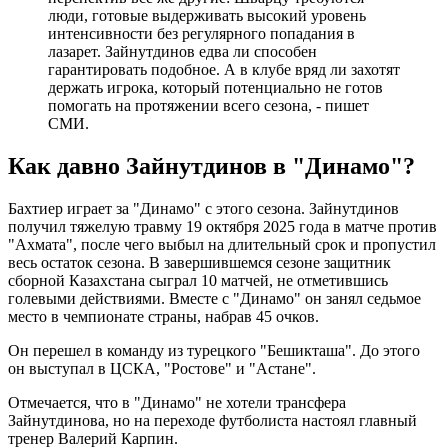
люди, готовые выдерживать высокий уровень
интенсивности без регулярного попадания в
лазарет. Зайнутдинов едва ли способен
гарантировать подобное. А в клубе вряд ли захотят
держать игрока, который потенциально не готов
помогать на протяжении всего сезона, - пишет
СМИ.
Как давно Зайнутдинов в "Динамо"?
Бахтиер играет за "Динамо" с этого сезона. Зайнутдинов
получил тяжелую травму 19 октября 2025 года в матче против
"Ахмата", после чего выбыл на длительный срок и пропустил
весь остаток сезона. В завершившемся сезоне защитник
сборной Казахстана сыграл 10 матчей, не отметившись
голевыми действиями. Вместе с "Динамо" он занял седьмое
место в чемпионате страны, набрав 45 очков.
Он перешел в команду из турецкого "Бешикташа". До этого
он выступал в ЦСКА, "Ростове" и "Астане".
Отмечается, что в "Динамо" не хотели трансфера
Зайнутдинова, но на переходе футболиста настоял главный
тренер Валерий Карпин.