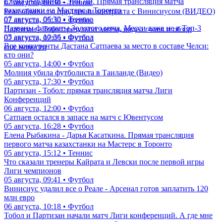
Елена Рыбакина - Энн Ли. Прямая трансляция матча
07 августа, 06:30 • Теннис
казахстанки на Мастерс в Торонто
Реал объявил о продлении контракта с Винисиусом (ВИДЕО)
07 августа, 06:30 • Теннис
07 августа, 05:30 • Футбол
Названы фавориты Золотого мяча. Месси даже не в Топ-3
Партизан - Тобол: результат матча, видео голов и обзор
05 августа, 10:36 • Футбол
07 августа, 02:05 • Футбол
Все конкуренты Дастана Сатпаева за место в составе Челси:
еще новости
кто они?
05 августа, 14:00 • Футбол
Молния убила футболиста в Таиланде (Видео)
05 августа, 17:30 • Футбол
Партизан - Тобол: прямая трансляция матча Лиги
Конференций
06 августа, 12:00 • Футбол
Сатпаев остался в запасе на матч с Ювентусом
05 августа, 16:28 • Футбол
Елена Рыбакина - Дарья Касаткина. Прямая трансляция
первого матча казахстанки на Мастерс в Торонто
05 августа, 15:12 • Теннис
Что сказали тренеры Кайрата и Левски после первой игры
Лиги чемпионов
05 августа, 09:41 • Футбол
Винисиус удалил все о Реале - Арсенал готов заплатить 120
млн евро
06 августа, 10:18 • Футбол
Тобол и Партизан начали матч Лиги конференций. А где мне