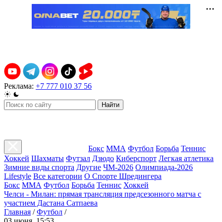
Реклама:
+7 777 010 37 56
Найти
Бокс
ММА
Футбол
Борьба
Теннис
Хоккей
Шахматы
Футзал
Дзюдо
Киберспорт
Легкая атлетика
Зимние виды спорта
Другие
ЧМ-2026
Олимпиада-2026
Lifestyle
Все категории
О Спорте Шредингера
Бокс
ММА
Футбол
Борьба
Теннис
Хоккей
Челси - Милан: прямая трансляция предсезонного матча с
участием Дастана Сатпаева
Главная
/
Футбол
/
03 июня, 15:53