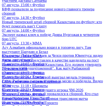
участием Дастана Сатпаева
07 августа, 15:00 • Футбол
КФФ похвалили за подписание нового главного тренера
сборной
07 августа, 14:30 • Футбол
Новый тренерский штаб сборной Казахстана по футболу: кто
будет помогать ван'т Схипу
07 августа, 14:00 • Футбол
Эксперт назвал ключ к победе Дияра Нургожая в четвертом
бою UFC
07 августа, 13:30 • ММА
Асу Алмабаев официально вошел в топовую лигу. Там
выступают Царукян и Белал
Как сыграл Дастан Сатпаев за Челси против Ювентуса: видео
07 августа, 13:04 • ММА
матча, что дальше?
Джон ван'т Схип представлен в качестве кандидата на пост
05 августа, 18:07 • Футбол
главного тренера сборной Казахстана. Его должен утвердить
"Чувствую себя уничтоженной". Как матч Рыбакиной
Исполком КФФ
изменил правила тенниса
07 августа, 12:17 • Футбол
05 августа, 19:56 • Теннис
Парень Бибисары Асаубаевой выиграл медаль турнира в
Елена Рыбакина сыграла впервые за месяц и победила. Видео
США и возглавил мировой рейтинг
матча
07 августа, 11:18 • Шахматы
05 августа, 23:23 • Теннис
Барселона увела у Реала лучшего игрока ЧМ-2026
Чемпион Европы, который провалился в сборной. Кто стал
07 августа, 09:54 • Футбол
новым тренером Казахстана?
Елена Рыбакина - Энн Ли. Прямая трансляция матча
06 августа, 22:00 • Футбол
казахстанки на Мастерс в Торонто