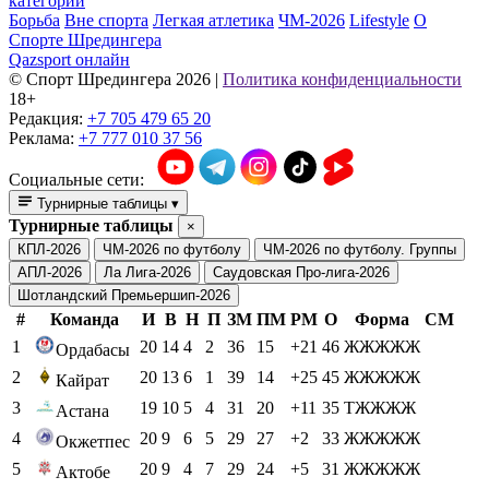
категории
Борьба
Вне спорта
Легкая атлетика
ЧМ-2026
Lifestyle
О
Спорте Шредингера
Qazsport онлайн
© Cпорт Шредингера 2026
|
Политика конфиденциальности
18+
Редакция:
+7 705 479 65 20
Реклама:
+7 777 010 37 56
Социальные сети:
Турнирные таблицы
▾
Турнирные таблицы
×
КПЛ-2026
ЧМ-2026 по футболу
ЧМ-2026 по футболу. Группы
АПЛ-2026
Ла Лига-2026
Саудовская Про-лига-2026
Шотландский Премьершип-2026
#
Команда
И
В
Н
П
ЗМ
ПМ
РМ
О
Форма
СМ
1
20
14
4
2
36
15
+21
46
ЖЖЖЖЖ
Ордабасы
2
20
13
6
1
39
14
+25
45
ЖЖЖЖЖ
Кайрат
3
19
10
5
4
31
20
+11
35
ТЖЖЖЖ
Астана
4
20
9
6
5
29
27
+2
33
ЖЖЖЖЖ
Окжетпес
5
20
9
4
7
29
24
+5
31
ЖЖЖЖЖ
Актобе