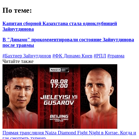
По теме:
Капитан сборной Казахстана стала одноклубницей
Зайнутдинова
В "Динамо" прокомментировали состояние Зайнутдинова
после травмы
#Бахтиер Зайнутдинов
#ФК Динамо Киев
#РПЛ
#травма
Читайте также
Прямая трансляция Naiza Diamond Fight Night в Китае. Когда и
где смотреть турнир