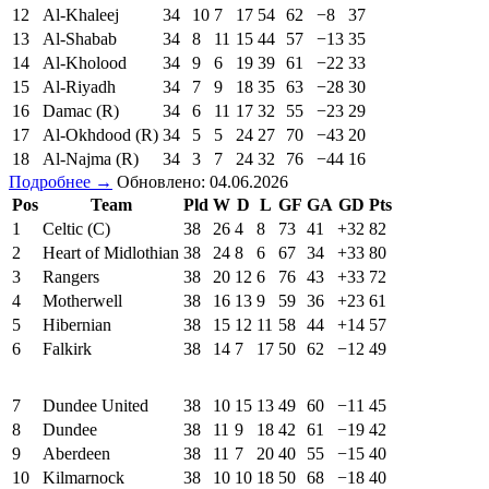
12
Al-Khaleej
34
10
7
17
54
62
−8
37
13
Al-Shabab
34
8
11
15
44
57
−13
35
14
Al-Kholood
34
9
6
19
39
61
−22
33
15
Al-Riyadh
34
7
9
18
35
63
−28
30
16
Damac (R)
34
6
11
17
32
55
−23
29
17
Al-Okhdood (R)
34
5
5
24
27
70
−43
20
18
Al-Najma (R)
34
3
7
24
32
76
−44
16
Подробнее →
Обновлено: 04.06.2026
Pos
Team
Pld
W
D
L
GF
GA
GD
Pts
1
Celtic (C)
38
26
4
8
73
41
+32
82
2
Heart of Midlothian
38
24
8
6
67
34
+33
80
3
Rangers
38
20
12
6
76
43
+33
72
4
Motherwell
38
16
13
9
59
36
+23
61
5
Hibernian
38
15
12
11
58
44
+14
57
6
Falkirk
38
14
7
17
50
62
−12
49
7
Dundee United
38
10
15
13
49
60
−11
45
8
Dundee
38
11
9
18
42
61
−19
42
9
Aberdeen
38
11
7
20
40
55
−15
40
10
Kilmarnock
38
10
10
18
50
68
−18
40