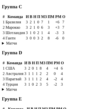
Группа C
#
Команда
И
В
Н
П
МЗ
ПМ
РМ
О
1
Бразилия
3
2
1
0
7
1
+6
7
2
Марокко
3
2
1
0
6
3
+3
7
3
Шотландия
3
1
0
2
1
4
-3
3
4
Гаити
3
0
0
3
2
8
-6
0
Матчи
Группа D
#
Команда
И
В
Н
П
МЗ
ПМ
РМ
О
1
США
3
2
0
1
8
4
+4
6
2
Австралия
3
1
1
1
2
2
0
4
3
Парагвай
3
1
1
1
2
4
-2
4
4
Турция
3
1
0
2
3
5
-2
3
Матчи
Группа E
#
Команда
И
В
Н
П
МЗ
ПМ
РМ
О