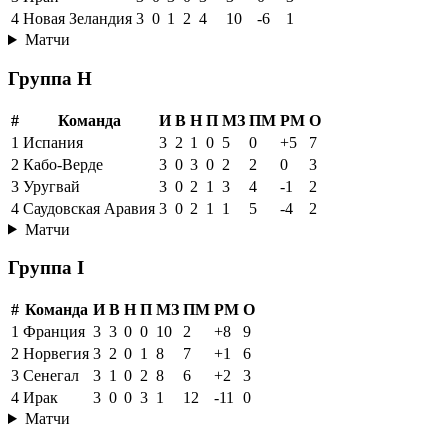
4
Новая Зеландия
3
0
1
2
4
10
-6
1
Матчи
Группа H
#
Команда
И
В
Н
П
МЗ
ПМ
РМ
О
1
Испания
3
2
1
0
5
0
+5
7
2
Кабо-Верде
3
0
3
0
2
2
0
3
3
Уругвай
3
0
2
1
3
4
-1
2
4
Саудовская Аравия
3
0
2
1
1
5
-4
2
Матчи
Группа I
#
Команда
И
В
Н
П
МЗ
ПМ
РМ
О
1
Франция
3
3
0
0
10
2
+8
9
2
Норвегия
3
2
0
1
8
7
+1
6
3
Сенегал
3
1
0
2
8
6
+2
3
4
Ирак
3
0
0
3
1
12
-11
0
Матчи