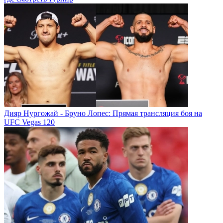
Дияр Нургожай - Бруно Лопес: Прямая трансляция боя на
UFC Vegas 120