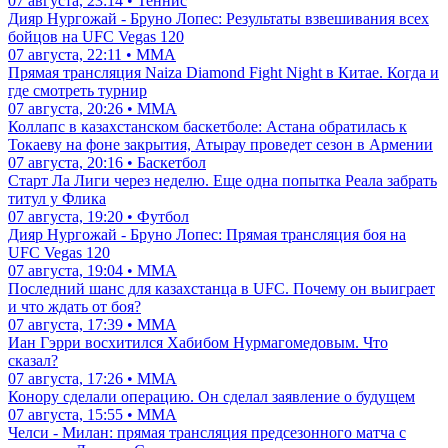
07 августа, 23:14 • Теннис
Дияр Нургожай - Бруно Лопес: Результаты взвешивания всех
бойцов на UFC Vegas 120
07 августа, 22:11 • ММА
Прямая трансляция Naiza Diamond Fight Night в Китае. Когда и
где смотреть турнир
07 августа, 20:26 • ММА
Коллапс в казахстанском баскетболе: Астана обратилась к
Токаеву на фоне закрытия, Атырау проведет сезон в Армении
07 августа, 20:16 • Баскетбол
Старт Ла Лиги через неделю. Еще одна попытка Реала забрать
титул у Флика
07 августа, 19:20 • Футбол
Дияр Нургожай - Бруно Лопес: Прямая трансляция боя на
UFC Vegas 120
07 августа, 19:04 • ММА
Последний шанс для казахстанца в UFC. Почему он выиграет
и что ждать от боя?
07 августа, 17:39 • ММА
Иан Гэрри восхитился Хабибом Нурмагомедовым. Что
сказал?
07 августа, 17:26 • ММА
Конору сделали операцию. Он сделал заявление о будущем
07 августа, 15:55 • ММА
Челси - Милан: прямая трансляция предсезонного матча с