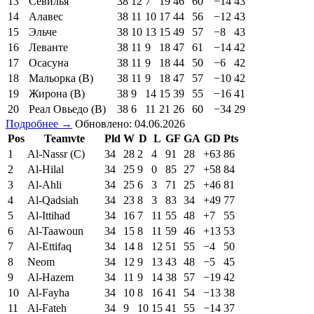
13
Севилья
38
12
7
19
46
60
−14
43
14
Алавес
38
11
10
17
44
56
−12
43
15
Эльче
38
10
13
15
49
57
−8
43
16
Леванте
38
11
9
18
47
61
−14
42
17
Осасуна
38
11
9
18
44
50
−6
42
18
Мальорка (В)
38
11
9
18
47
57
−10
42
19
Жирона (В)
38
9
14
15
39
55
−16
41
20
Реал Овьедо (В)
38
6
11
21
26
60
−34
29
Подробнее →
Обновлено: 04.06.2026
Pos
Teamvte
Pld
W
D
L
GF
GA
GD
Pts
1
Al-Nassr (C)
34
28
2
4
91
28
+63
86
2
Al-Hilal
34
25
9
0
85
27
+58
84
3
Al-Ahli
34
25
6
3
71
25
+46
81
4
Al-Qadsiah
34
23
8
3
83
34
+49
77
5
Al-Ittihad
34
16
7
11
55
48
+7
55
6
Al-Taawoun
34
15
8
11
59
46
+13
53
7
Al-Ettifaq
34
14
8
12
51
55
−4
50
8
Neom
34
12
9
13
43
48
−5
45
9
Al-Hazem
34
11
9
14
38
57
−19
42
10
Al-Fayha
34
10
8
16
41
54
−13
38
11
Al-Fateh
34
9
10
15
41
55
−14
37