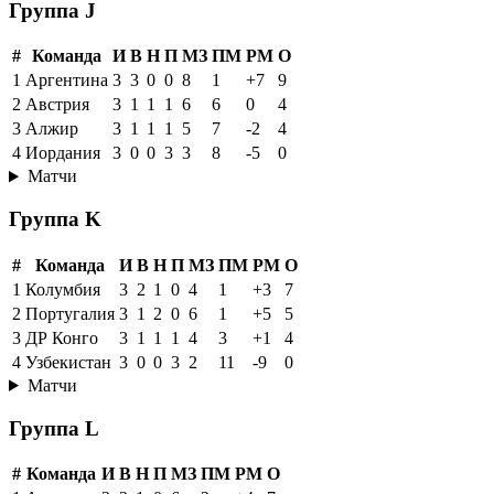
Группа J
#
Команда
И
В
Н
П
МЗ
ПМ
РМ
О
1
Аргентина
3
3
0
0
8
1
+7
9
2
Австрия
3
1
1
1
6
6
0
4
3
Алжир
3
1
1
1
5
7
-2
4
4
Иордания
3
0
0
3
3
8
-5
0
Матчи
Группа K
#
Команда
И
В
Н
П
МЗ
ПМ
РМ
О
1
Колумбия
3
2
1
0
4
1
+3
7
2
Португалия
3
1
2
0
6
1
+5
5
3
ДР Конго
3
1
1
1
4
3
+1
4
4
Узбекистан
3
0
0
3
2
11
-9
0
Матчи
Группа L
#
Команда
И
В
Н
П
МЗ
ПМ
РМ
О