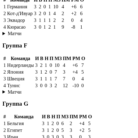
1
Германия
3
2
0
1
10
4
+6
6
2
Кот-д'Ивуар
3
2
0
1
4
2
+2
6
3
Эквадор
3
1
1
1
2
2
0
4
4
Кюрасао
3
0
1
2
1
9
-8
1
Матчи
Группа F
#
Команда
И
В
Н
П
МЗ
ПМ
РМ
О
1
Нидерланды
3
2
1
0
10
4
+6
7
2
Япония
3
1
2
0
7
3
+4
5
3
Швеция
3
1
1
1
7
7
0
4
4
Тунис
3
0
0
3
2
12
-10
0
Матчи
Группа G
#
Команда
И
В
Н
П
МЗ
ПМ
РМ
О
1
Бельгия
3
1
2
0
6
2
+4
5
2
Египет
3
1
2
0
5
3
+2
5
3
Иран
3
0
3
0
3
3
0
3