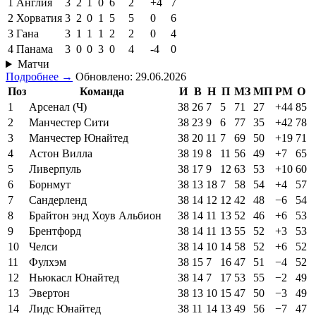
1
Англия
3
2
1
0
6
2
+4
7
2
Хорватия
3
2
0
1
5
5
0
6
3
Гана
3
1
1
1
2
2
0
4
4
Панама
3
0
0
3
0
4
-4
0
Матчи
Подробнее →
Обновлено: 29.06.2026
Поз
Команда
И
В
Н
П
МЗ
МП
РМ
О
1
Арсенал (Ч)
38
26
7
5
71
27
+44
85
2
Манчестер Сити
38
23
9
6
77
35
+42
78
3
Манчестер Юнайтед
38
20
11
7
69
50
+19
71
4
Астон Вилла
38
19
8
11
56
49
+7
65
5
Ливерпуль
38
17
9
12
63
53
+10
60
6
Борнмут
38
13
18
7
58
54
+4
57
7
Сандерленд
38
14
12
12
42
48
−6
54
8
Брайтон энд Хоув Альбион
38
14
11
13
52
46
+6
53
9
Брентфорд
38
14
11
13
55
52
+3
53
10
Челси
38
14
10
14
58
52
+6
52
11
Фулхэм
38
15
7
16
47
51
−4
52
12
Ньюкасл Юнайтед
38
14
7
17
53
55
−2
49
13
Эвертон
38
13
10
15
47
50
−3
49
14
Лидс Юнайтед
38
11
14
13
49
56
−7
47