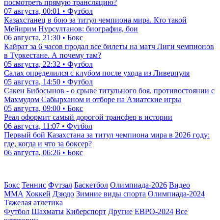
посмотреть прямую трансляцию?
07 августа, 00:01 • Футбол
Казахстанец в бою за титул чемпиона мира. Кто такой
Мейирим Нурсултанов: биография, бои
06 августа, 21:30 • Бокс
Кайрат за 6 часов продал все билеты на матч Лиги чемпионов
в Туркестане. А почему там?
05 августа, 22:32 • Футбол
Салах определился с клубом после ухода из Ливерпуля
05 августа, 14:50 • Футбол
Сакен Бибосынов - о срыве титульного боя, противостоянии с
Махмудом Сабырханом и отборе на Азиатские игры
05 августа, 09:00 • Бокс
Реал оформит самый дорогой трансфер в истории
06 августа, 11:07 • Футбол
Первый бой Казахстана за титул чемпиона мира в 2026 году:
где, когда и что за боксер?
06 августа, 06:26 • Бокс
Бокс
Теннис
Футзал
Баскетбол
Олимпиада-2026
Видео
ММА
Хоккей
Дзюдо
Зимние виды спорта
Олимпиада-2024
Тяжелая атлетика
Футбол
Шахматы
Киберспорт
Другие
ЕВРО-2024
Все