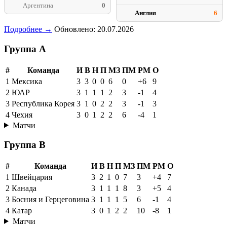
Аргентина
0
Англия
6
Подробнее →
Обновлено: 20.07.2026
Группа A
#
Команда
И
В
Н
П
МЗ
ПМ
РМ
О
1
Мексика
3
3
0
0
6
0
+6
9
2
ЮАР
3
1
1
1
2
3
-1
4
3
Республика Корея
3
1
0
2
2
3
-1
3
4
Чехия
3
0
1
2
2
6
-4
1
Матчи
Группа B
#
Команда
И
В
Н
П
МЗ
ПМ
РМ
О
1
Швейцария
3
2
1
0
7
3
+4
7
2
Канада
3
1
1
1
8
3
+5
4
3
Босния и Герцеговина
3
1
1
1
5
6
-1
4
4
Катар
3
0
1
2
2
10
-8
1
Матчи