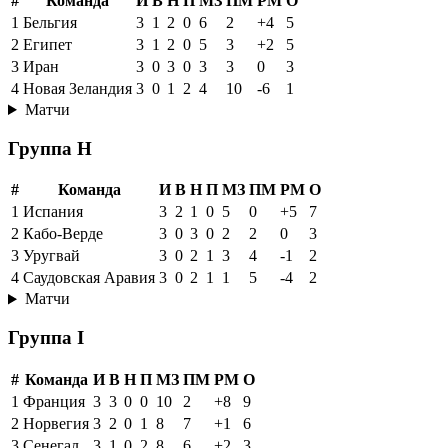
#
Команда
И
В
Н
П
МЗ
ПМ
РМ
О
1
Бельгия
3
1
2
0
6
2
+4
5
2
Египет
3
1
2
0
5
3
+2
5
3
Иран
3
0
3
0
3
3
0
3
4
Новая Зеландия
3
0
1
2
4
10
-6
1
Матчи
Группа H
#
Команда
И
В
Н
П
МЗ
ПМ
РМ
О
1
Испания
3
2
1
0
5
0
+5
7
2
Кабо-Верде
3
0
3
0
2
2
0
3
3
Уругвай
3
0
2
1
3
4
-1
2
4
Саудовская Аравия
3
0
2
1
1
5
-4
2
Матчи
Группа I
#
Команда
И
В
Н
П
МЗ
ПМ
РМ
О
1
Франция
3
3
0
0
10
2
+8
9
2
Норвегия
3
2
0
1
8
7
+1
6
3
Сенегал
3
1
0
2
8
6
+2
3