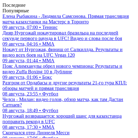
Последние
Популярные
Елена Рыбакина - Людмила Самсонова. Прямая трансляция
матча казахстанки на Мастерс в Торонто
09 августа, 07:00 • Теннис
Дияр Нургожай нокаутировал бразильца на последней
секунде первого раунда в UFC! Видео и слова после боя
09 августа, 04:16 • ММА
Нокаут от Нургожая, финиш от Салкиллда. Результаты и
видео всех боев на UFC Vegas 120
09 августа, 01:44 • ММА
Пояс Алимханулы обрел нового чемпиона: Результаты и
видео Zuffa Boxing 10 в Дублине
09 августа, 01:06 • Бокс
Разгром от Ордабасы и другие результаты 21-го тура КПЛ:
обзоры матчей и прямая трансляция
08 августа, 23:55 • Футбол
Челси - Милан: видео голов, обзор матча, как там Дастан
Сатпаев?
08 августа, 18:49 • Футбол
Нургожай возвращается: хороший шанс для казахстанца
поправить рекорд в UFC
08 августа, 17:30 • ММА
Скончался отец Лионеля Месси