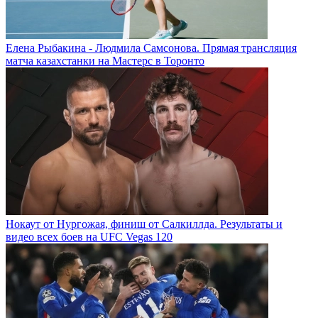
Елена Рыбакина - Людмила Самсонова. Прямая трансляция
матча казахстанки на Мастерс в Торонто
Нокаут от Нургожая, финиш от Салкиллда. Результаты и
видео всех боев на UFC Vegas 120