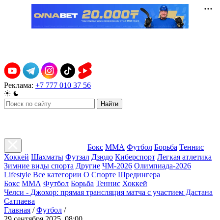
Реклама:
+7 777 010 37 56
Найти
Бокс
ММА
Футбол
Борьба
Теннис
Хоккей
Шахматы
Футзал
Дзюдо
Киберспорт
Легкая атлетика
Зимние виды спорта
Другие
ЧМ-2026
Олимпиада-2026
Lifestyle
Все категории
О Спорте Шредингера
Бокс
ММА
Футбол
Борьба
Теннис
Хоккей
Челси - Джохор: прямая трансляция матча с участием Дастана
Сатпаева
Главная
/
Футбол
/
29 сентября 2025, 08:00