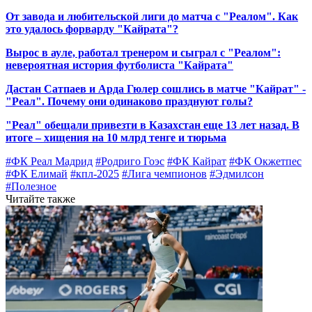
От завода и любительской лиги до матча с "Реалом". Как
это удалось форварду "Кайрата"?
Вырос в ауле, работал тренером и сыграл с "Реалом":
невероятная история футболиста "Кайрата"
Дастан Сатпаев и Арда Гюлер сошлись в матче "Кайрат" -
"Реал". Почему они одинаково празднуют голы?
"Реал" обещали привезти в Казахстан еще 13 лет назад. В
итоге – хищения на 10 млрд тенге и тюрьма
#ФК Реал Мадрид
#Родриго Гоэс
#ФК Кайрат
#ФК Окжетпес
#ФК Елимай
#кпл-2025
#Лига чемпионов
#Эдмилсон
#Полезное
Читайте также