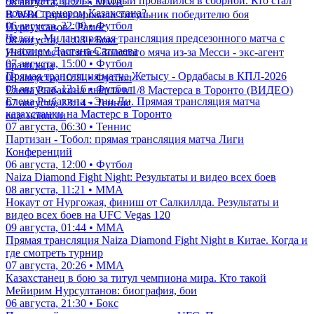
Чемпион Европы, который провалился в сборной. Кто стал
08 августа, 11:21 • ММА
новым тренером Казахстана?
В WBC гарантировали титульник победителю боя
06 августа, 22:00 • Футбол
Нурсултанов - Рамос
Челси - Милан: прямая трансляция предсезонного матча с
08 августа, 11:08 • Бокс
участием Дастана Сатпаева
Неймар остался без Золотого мяча из-за Месси - экс-агент
07 августа, 15:00 • Футбол
бразильца
Прямая трансляция матча Жетысу - Ордабасы в КПЛ-2026
08 августа, 10:11 • Футбол
08 августа, 12:16 • Футбол
Елена Рыбакина вышла в 1/8 Мастерса в Торонто (ВИДЕО)
Елена Рыбакина - Энн Ли. Прямая трансляция матча
07 августа, 23:14 • Теннис
казахстанки на Мастерс в Торонто
еще новости
07 августа, 06:30 • Теннис
Партизан - Тобол: прямая трансляция матча Лиги
Конференций
06 августа, 12:00 • Футбол
Naiza Diamond Fight Night: Результаты и видео всех боев
08 августа, 11:21 • ММА
Нокаут от Нургожая, финиш от Салкиллда. Результаты и
видео всех боев на UFC Vegas 120
09 августа, 01:44 • ММА
Прямая трансляция Naiza Diamond Fight Night в Китае. Когда и
где смотреть турнир
07 августа, 20:26 • ММА
Казахстанец в бою за титул чемпиона мира. Кто такой
Мейирим Нурсултанов: биография, бои
06 августа, 21:30 • Бокс