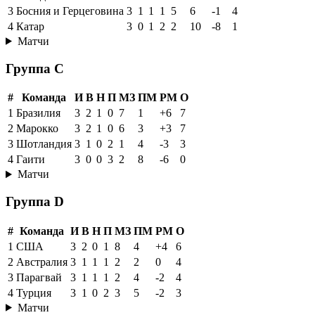
3
Босния и Герцеговина
3
1
1
1
5
6
-1
4
4
Катар
3
0
1
2
2
10
-8
1
Матчи
Группа C
#
Команда
И
В
Н
П
МЗ
ПМ
РМ
О
1
Бразилия
3
2
1
0
7
1
+6
7
2
Марокко
3
2
1
0
6
3
+3
7
3
Шотландия
3
1
0
2
1
4
-3
3
4
Гаити
3
0
0
3
2
8
-6
0
Матчи
Группа D
#
Команда
И
В
Н
П
МЗ
ПМ
РМ
О
1
США
3
2
0
1
8
4
+4
6
2
Австралия
3
1
1
1
2
2
0
4
3
Парагвай
3
1
1
1
2
4
-2
4
4
Турция
3
1
0
2
3
5
-2
3
Матчи