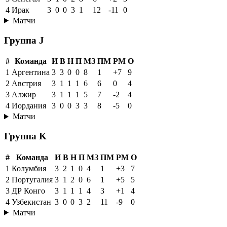
4
Ирак
3
0
0
3
1
12
-11
0
Матчи
Группа J
#
Команда
И
В
Н
П
МЗ
ПМ
РМ
О
1
Аргентина
3
3
0
0
8
1
+7
9
2
Австрия
3
1
1
1
6
6
0
4
3
Алжир
3
1
1
1
5
7
-2
4
4
Иордания
3
0
0
3
3
8
-5
0
Матчи
Группа K
#
Команда
И
В
Н
П
МЗ
ПМ
РМ
О
1
Колумбия
3
2
1
0
4
1
+3
7
2
Португалия
3
1
2
0
6
1
+5
5
3
ДР Конго
3
1
1
1
4
3
+1
4
4
Узбекистан
3
0
0
3
2
11
-9
0
Матчи