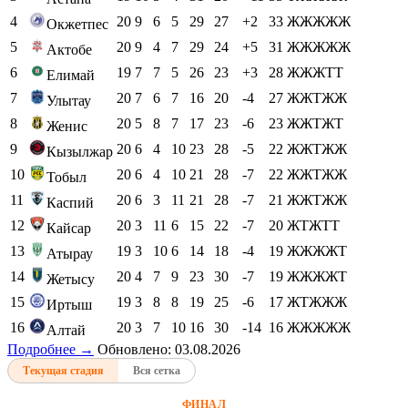
4
20
9
6
5
29
27
+2
33
ЖЖЖЖЖ
Окжетпес
5
20
9
4
7
29
24
+5
31
ЖЖЖЖЖ
Актобе
6
19
7
7
5
26
23
+3
28
ЖЖЖТТ
Елимай
7
20
7
6
7
16
20
-4
27
ЖЖТЖЖ
Улытау
8
20
5
8
7
17
23
-6
23
ЖЖТЖТ
Женис
9
20
6
4
10
23
28
-5
22
ЖЖТЖЖ
Кызылжар
10
20
6
4
10
21
28
-7
22
ЖЖТЖЖ
Тобыл
11
20
6
3
11
21
28
-7
21
ЖЖТЖЖ
Каспий
12
20
3
11
6
15
22
-7
20
ЖТЖТТ
Кайсар
13
19
3
10
6
14
18
-4
19
ЖЖЖЖТ
Атырау
14
20
4
7
9
23
30
-7
19
ЖЖЖЖТ
Жетысу
15
19
3
8
8
19
25
-6
17
ЖТЖЖЖ
Иртыш
16
20
3
7
10
16
30
-14
16
ЖЖЖЖЖ
Алтай
Подробнее →
Обновлено: 03.08.2026
Текущая стадия
Вся сетка
ФИНАЛ