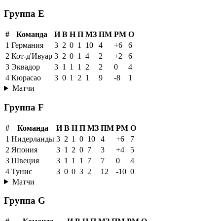
Группа E
#
Команда
И
В
Н
П
МЗ
ПМ
РМ
О
1
Германия
3
2
0
1
10
4
+6
6
2
Кот-д'Ивуар
3
2
0
1
4
2
+2
6
3
Эквадор
3
1
1
1
2
2
0
4
4
Кюрасао
3
0
1
2
1
9
-8
1
Матчи
Группа F
#
Команда
И
В
Н
П
МЗ
ПМ
РМ
О
1
Нидерланды
3
2
1
0
10
4
+6
7
2
Япония
3
1
2
0
7
3
+4
5
3
Швеция
3
1
1
1
7
7
0
4
4
Тунис
3
0
0
3
2
12
-10
0
Матчи
Группа G