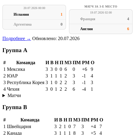
МАТЧ ЗА 3-Е МЕСТО
20.07.2026 00:00
19.07.2026 02:00
Испания
1
Франция
4
Аргентина
0
Англия
6
Подробнее →
Обновлено: 20.07.2026
Группа A
#
Команда
И
В
Н
П
МЗ
ПМ
РМ
О
1
Мексика
3
3
0
0
6
0
+6
9
2
ЮАР
3
1
1
1
2
3
-1
4
3
Республика Корея
3
1
0
2
2
3
-1
3
4
Чехия
3
0
1
2
2
6
-4
1
Матчи
Группа B
#
Команда
И
В
Н
П
МЗ
ПМ
РМ
О
1
Швейцария
3
2
1
0
7
3
+4
7
2
Канада
3
1
1
1
8
3
+5
4