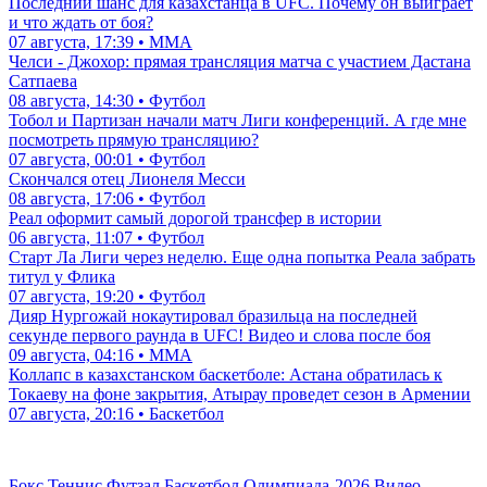
Последний шанс для казахстанца в UFC. Почему он выиграет
и что ждать от боя?
07 августа, 17:39 • ММА
Челси - Джохор: прямая трансляция матча с участием Дастана
Сатпаева
08 августа, 14:30 • Футбол
Тобол и Партизан начали матч Лиги конференций. А где мне
посмотреть прямую трансляцию?
07 августа, 00:01 • Футбол
Скончался отец Лионеля Месси
08 августа, 17:06 • Футбол
Реал оформит самый дорогой трансфер в истории
06 августа, 11:07 • Футбол
Старт Ла Лиги через неделю. Еще одна попытка Реала забрать
титул у Флика
07 августа, 19:20 • Футбол
Дияр Нургожай нокаутировал бразильца на последней
секунде первого раунда в UFC! Видео и слова после боя
09 августа, 04:16 • ММА
Коллапс в казахстанском баскетболе: Астана обратилась к
Токаеву на фоне закрытия, Атырау проведет сезон в Армении
07 августа, 20:16 • Баскетбол
Бокс
Теннис
Футзал
Баскетбол
Олимпиада-2026
Видео