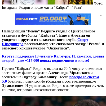
Фото:
Instagram | Родриго после матча "Кайрат" - "Реал"
Нападающий "Реала" Родриго уходил с Центрального
стадиона в футболке "Кайрата". Еще в Алматы он
увиделся с другом из казахстанского клуба
.
Спорт
Шредингера
рассказывает, что связывает звезду "Реала" и
запасного кокшетауского "Окжетпеса".
Куртуа поддержал 18-летнего Калмурзу. И, кажется, сделал
звездой - уже +117 000 новых подписчиков в инсте!
Против "Кайрата" Родриго вышел на 70-й минуте, отметился
элегантным финтом против
Александра Мрынского
и
ассистом на
Эдуарду Камавингу
. После
победы со счетом
5:0
бразилец поменялся футболками с соотечественником
Эдмилсоном
. И удивительно, Родриго даже примерил ее, чем,
конечно, очаровал казахстанские соцсети!