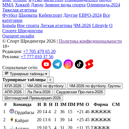
ММА
Хоккей
Дзюдо
Зимние виды спорта
Олимпиада-2024
Тяжелая атлетика
Футбол
Шахматы
Киберспорт
Другие
ЕВРО-2024
Все
категории
Борьба
Вне спорта
Легкая атлетика
ЧМ-2026
Lifestyle
О
Спорте Шредингера
Qazsport онлайн
© Cпорт Шредингера 2026
|
Политика конфиденциальности
18+
Редакция:
+7 705 479 65 20
Реклама:
+7 777 010 37 56
Социальные сети:
Турнирные таблицы
▾
Турнирные таблицы
×
КПЛ-2026
ЧМ-2026 по футболу
ЧМ-2026 по футболу. Группы
АПЛ-2026
Ла Лига-2026
Саудовская Про-лига-2026
Шотландский Премьершип-2026
#
Команда
И
В
Н
П
ЗМ
ПМ
РМ
О
Форма
СМ
1
20
14
4
2
36
15
+21
46
ЖЖЖЖЖ
Ордабасы
2
20
13
6
1
39
14
+25
45
ЖЖЖЖЖ
Кайрат
3
19
10
5
4
31
20
+11
35
ТЖЖЖЖ
Астана