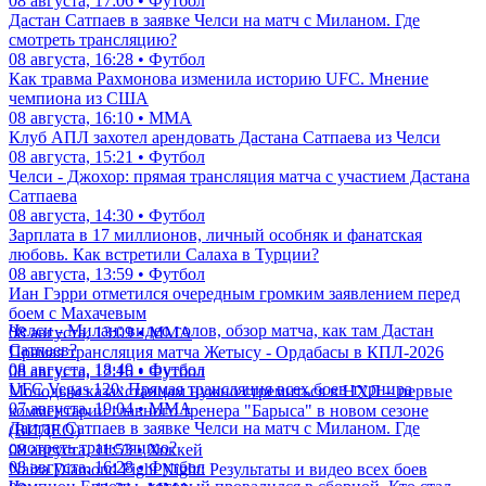
08 августа, 17:06 • Футбол
Дастан Сатпаев в заявке Челси на матч с Миланом. Где
смотреть трансляцию?
08 августа, 16:28 • Футбол
Как травма Рахмонова изменила историю UFC. Мнение
чемпиона из США
08 августа, 16:10 • ММА
Клуб АПЛ захотел арендовать Дастана Сатпаева из Челси
08 августа, 15:21 • Футбол
Челси - Джохор: прямая трансляция матча с участием Дастана
Сатпаева
08 августа, 14:30 • Футбол
Зарплата в 17 миллионов, личный особняк и фанатская
любовь. Как встретили Салаха в Турции?
08 августа, 13:59 • Футбол
Иан Гэрри отметился очередным громким заявлением перед
боем с Махачевым
Челси - Милан: видео голов, обзор матча, как там Дастан
08 августа, 13:09 • ММА
Сатпаев?
Прямая трансляция матча Жетысу - Ордабасы в КПЛ-2026
08 августа, 18:49 • Футбол
08 августа, 12:16 • Футбол
UFC Vegas 120: Прямая трансляция всех боев турнира
Молодым казахстанцам нужно стремиться в НХЛ – первые
07 августа, 19:04 • ММА
комментарии главного тренера "Барыса" в новом сезоне
Дастан Сатпаев в заявке Челси на матч с Миланом. Где
(ВИДЕО)
смотреть трансляцию?
08 августа, 11:53 • Хоккей
08 августа, 16:28 • Футбол
Naiza Diamond Fight Night: Результаты и видео всех боев