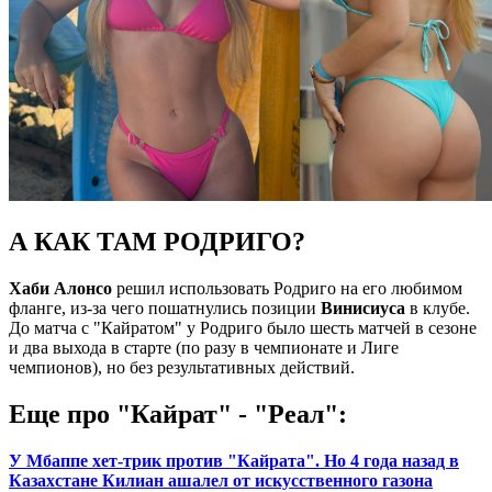
А КАК ТАМ РОДРИГО?
Хаби Алонсо
решил использовать Родриго на его любимом
фланге, из-за чего пошатнулись позиции
Винисиуса
в клубе.
До матча с "Кайратом" у Родриго было шесть матчей в сезоне
и два выхода в старте (по разу в чемпионате и Лиге
чемпионов), но без результативных действий.
Еще про "Кайрат" - "Реал":
У Мбаппе хет-трик против "Кайрата". Но 4 года назад в
Казахстане Килиан ашалел от искусственного газона