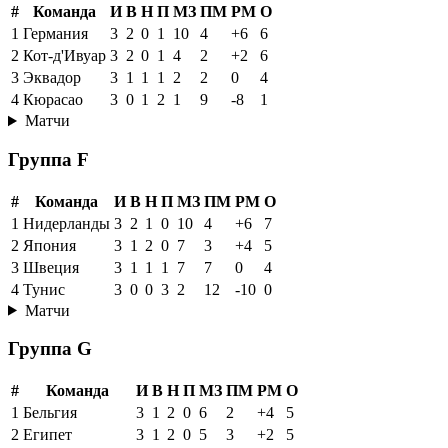
#
Команда
И
В
Н
П
МЗ
ПМ
РМ
О
1
Германия
3
2
0
1
10
4
+6
6
2
Кот-д'Ивуар
3
2
0
1
4
2
+2
6
3
Эквадор
3
1
1
1
2
2
0
4
4
Кюрасао
3
0
1
2
1
9
-8
1
Матчи
Группа F
#
Команда
И
В
Н
П
МЗ
ПМ
РМ
О
1
Нидерланды
3
2
1
0
10
4
+6
7
2
Япония
3
1
2
0
7
3
+4
5
3
Швеция
3
1
1
1
7
7
0
4
4
Тунис
3
0
0
3
2
12
-10
0
Матчи
Группа G
#
Команда
И
В
Н
П
МЗ
ПМ
РМ
О
1
Бельгия
3
1
2
0
6
2
+4
5
2
Египет
3
1
2
0
5
3
+2
5