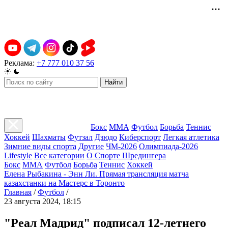
Реклама:
+7 777 010 37 56
Найти
Бокс
ММА
Футбол
Борьба
Теннис
Хоккей
Шахматы
Футзал
Дзюдо
Киберспорт
Легкая атлетика
Зимние виды спорта
Другие
ЧМ-2026
Олимпиада-2026
Lifestyle
Все категории
О Спорте Шредингера
Бокс
ММА
Футбол
Борьба
Теннис
Хоккей
Елена Рыбакина - Энн Ли. Прямая трансляция матча
казахстанки на Мастерс в Торонто
Главная
/
Футбол
/
23 августа 2024, 18:15
"Реал Мадрид" подписал 12-летнего