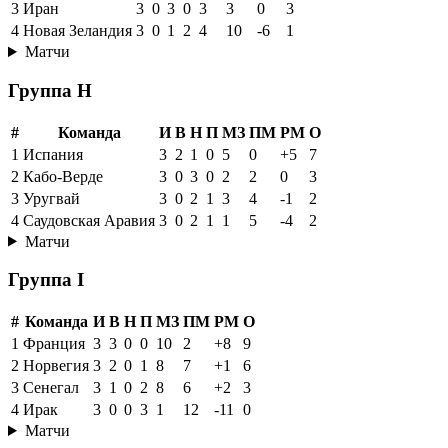
3
Иран
3
0
3
0
3
3
0
3
4
Новая Зеландия
3
0
1
2
4
10
-6
1
Матчи
Группа H
#
Команда
И
В
Н
П
МЗ
ПМ
РМ
О
1
Испания
3
2
1
0
5
0
+5
7
2
Кабо-Верде
3
0
3
0
2
2
0
3
3
Уругвай
3
0
2
1
3
4
-1
2
4
Саудовская Аравия
3
0
2
1
1
5
-4
2
Матчи
Группа I
#
Команда
И
В
Н
П
МЗ
ПМ
РМ
О
1
Франция
3
3
0
0
10
2
+8
9
2
Норвегия
3
2
0
1
8
7
+1
6
3
Сенегал
3
1
0
2
8
6
+2
3
4
Ирак
3
0
0
3
1
12
-11
0
Матчи