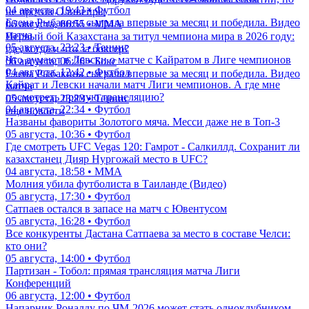
04 августа, 19:43 • Футбол
не против Оливейры
Елена Рыбакина сыграла впервые за месяц и победила. Видео
06 августа, 06:55 • ММА
матча
Первый бой Казахстана за титул чемпиона мира в 2026 году:
05 августа, 23:23 • Теннис
где, когда и что за боксер?
Что думают в Левски о матче с Кайратом в Лиге чемпионов
06 августа, 06:26 • Бокс
04 августа, 12:42 • Футбол
Елена Рыбакина сыграла впервые за месяц и победила. Видео
Кайрат и Левски начали матч Лиги чемпионов. А где мне
матча
посмотреть прямую трансляцию?
05 августа, 23:23 • Теннис
04 августа, 22:34 • Футбол
еще новости
Названы фавориты Золотого мяча. Месси даже не в Топ-3
05 августа, 10:36 • Футбол
Где смотреть UFC Vegas 120: Гамрот - Салкиллд. Сохранит ли
казахстанец Дияр Нургожай место в UFC?
04 августа, 18:58 • ММА
Молния убила футболиста в Таиланде (Видео)
05 августа, 17:30 • Футбол
Сатпаев остался в запасе на матч с Ювентусом
05 августа, 16:28 • Футбол
Все конкуренты Дастана Сатпаева за место в составе Челси:
кто они?
05 августа, 14:00 • Футбол
Партизан - Тобол: прямая трансляция матча Лиги
Конференций
06 августа, 12:00 • Футбол
Напарник Роналду по ЧМ-2026 может стать одноклубником