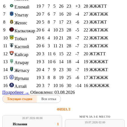
6
19
7
7
5
26
23
+3
28
ЖЖЖТТ
Елимай
7
20
7
6
7
16
20
-4
27
ЖЖТЖЖ
Улытау
8
20
5
8
7
17
23
-6
23
ЖЖТЖТ
Женис
9
20
6
4
10
23
28
-5
22
ЖЖТЖЖ
Кызылжар
10
20
6
4
10
21
28
-7
22
ЖЖТЖЖ
Тобыл
11
20
6
3
11
21
28
-7
21
ЖЖТЖЖ
Каспий
12
20
3
11
6
15
22
-7
20
ЖТЖТТ
Кайсар
13
19
3
10
6
14
18
-4
19
ЖЖЖЖТ
Атырау
14
20
4
7
9
23
30
-7
19
ЖЖЖЖТ
Жетысу
15
19
3
8
8
19
25
-6
17
ЖТЖЖЖ
Иртыш
16
20
3
7
10
16
30
-14
16
ЖЖЖЖЖ
Алтай
Подробнее →
Обновлено: 03.08.2026
Текущая стадия
Вся сетка
ФИНАЛ
МАТЧ ЗА 3-Е МЕСТО
20.07.2026 00:00
19.07.2026 02:00
Испания
1