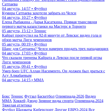
Сатпаева
04 августа, 14:57 • Футбол
Кумира Сатпаева захотели забрать из Челси
04 августа, 10:27 • Футбол
Елена Рыбакина - Дарья Касаткина. Прямая трансляция
первого матча казахстанки на Мастерс в Торонто
05 августа, 15:12 • Теннис
Кайрат пропустил на 92-й минуте от Левски: видео гола и
обзор матча Лиги чемпионов
05 августа, 00:19 • Футбол
Шанс для Сатпаева? Челси намерен продать трех нападающих
04 августа, 17:03 • Футбол
Что сказали тренеры Кайрата и Левски после первой игры
Лиги чемпионов
05 августа, 09:41 • Футбол
Умер боец UFC Аллан Насименто. Он должен был драться с
Асу Алмабаевым
04 августа, 14:15 • ММА
Бокс
Теннис
Футзал
Баскетбол
Олимпиада-2026
Видео
ММА
Хоккей
Дзюдо
Зимние виды спорта
Олимпиада-2024
Тяжелая атлетика
Футбол
Шахматы
Киберспорт
Другие
ЕВРО-2024
Все