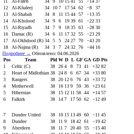
11
Al-Fateh
34
9
10
15
41
55
−14
37
12
Al-Khaleej
34
10
7
17
54
62
−8
37
13
Al-Shabab
34
8
11
15
44
57
−13
35
14
Al-Kholood
34
9
6
19
39
61
−22
33
15
Al-Riyadh
34
7
9
18
35
63
−28
30
16
Damac (R)
34
6
11
17
32
55
−23
29
17
Al-Okhdood (R)
34
5
5
24
27
70
−43
20
18
Al-Najma (R)
34
3
7
24
32
76
−44
16
Подробнее →
Обновлено: 04.06.2026
Pos
Team
Pld
W
D
L
GF
GA
GD
Pts
1
Celtic (C)
38
26
4
8
73
41
+32
82
2
Heart of Midlothian
38
24
8
6
67
34
+33
80
3
Rangers
38
20
12
6
76
43
+33
72
4
Motherwell
38
16
13
9
59
36
+23
61
5
Hibernian
38
15
12
11
58
44
+14
57
6
Falkirk
38
14
7
17
50
62
−12
49
7
Dundee United
38
10
15
13
49
60
−11
45
8
Dundee
38
11
9
18
42
61
−19
42
9
Aberdeen
38
11
7
20
40
55
−15
40