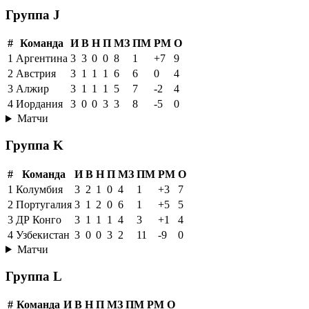
Группа J
#
Команда
И
В
Н
П
МЗ
ПМ
РМ
О
1
Аргентина
3
3
0
0
8
1
+7
9
2
Австрия
3
1
1
1
6
6
0
4
3
Алжир
3
1
1
1
5
7
-2
4
4
Иордания
3
0
0
3
3
8
-5
0
Матчи
Группа K
#
Команда
И
В
Н
П
МЗ
ПМ
РМ
О
1
Колумбия
3
2
1
0
4
1
+3
7
2
Португалия
3
1
2
0
6
1
+5
5
3
ДР Конго
3
1
1
1
4
3
+1
4
4
Узбекистан
3
0
0
3
2
11
-9
0
Матчи
Группа L
#
Команда
И
В
Н
П
МЗ
ПМ
РМ
О