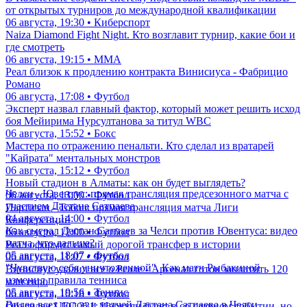
от открытых турниров до международной квалификации
06 августа, 19:30 • Киберспорт
Naiza Diamond Fight Night. Кто возглавит турнир, какие бои и
где смотреть
06 августа, 19:15 • ММА
Реал близок к продлению контракта Винисиуса - Фабрицио
Романо
06 августа, 17:08 • Футбол
Эксперт назвал главный фактор, который может решить исход
боя Мейирима Нурсултанова за титул WBC
06 августа, 15:52 • Бокс
Мастера по отражению пенальти. Кто сделал из вратарей
"Кайрата" ментальных монстров
06 августа, 15:12 • Футбол
Новый стадион в Алматы: как он будет выглядеть?
Челси - Ювентус: прямая трансляция предсезонного матча с
06 августа, 13:00 • Футбол
участием Дастана Сатпаева
Партизан - Тобол: прямая трансляция матча Лиги
04 августа, 14:00 • Футбол
Конференций
Как сыграл Дастан Сатпаев за Челси против Ювентуса: видео
06 августа, 12:00 • Футбол
матча, что дальше?
Реал оформит самый дорогой трансфер в истории
05 августа, 18:07 • Футбол
06 августа, 11:07 • Футбол
"Чувствую себя уничтоженной". Как матч Рыбакиной
Винисиус удалил все о Реале - Арсенал готов заплатить 120
изменил правила тенниса
млн евро
05 августа, 19:56 • Теннис
06 августа, 10:18 • Футбол
Видео всех голов и матчей Дастана Сатпаева в Челси
Объявлен UFC 331: Царукян будет в со-главном событии, но