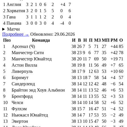
1
Англия
3
2
1
0
6
2
+4
7
2
Хорватия
3
2
0
1
5
5
0
6
3
Гана
3
1
1
1
2
2
0
4
4
Панама
3
0
0
3
0
4
-4
0
Матчи
Подробнее →
Обновлено: 29.06.2026
Поз
Команда
И
В
Н
П
МЗ
МП
РМ
О
1
Арсенал (Ч)
38
26
7
5
71
27
+44
85
2
Манчестер Сити
38
23
9
6
77
35
+42
78
3
Манчестер Юнайтед
38
20
11
7
69
50
+19
71
4
Астон Вилла
38
19
8
11
56
49
+7
65
5
Ливерпуль
38
17
9
12
63
53
+10
60
6
Борнмут
38
13
18
7
58
54
+4
57
7
Сандерленд
38
14
12
12
42
48
−6
54
8
Брайтон энд Хоув Альбион
38
14
11
13
52
46
+6
53
9
Брентфорд
38
14
11
13
55
52
+3
53
10
Челси
38
14
10
14
58
52
+6
52
11
Фулхэм
38
15
7
16
47
51
−4
52
12
Ньюкасл Юнайтед
38
14
7
17
53
55
−2
49
13
Эвертон
38
13
10
15
47
50
−3
49