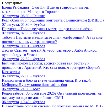
Популярные
Елена Рыбакина - Энн Ли. Прямая трансляция матча
казахстанки на Мастерс в Торонто
07 августа, 06:30 • Теннис
Реал объявил о продлении контракта с Винисиусом (ВИДЕО)
07 августа, 05:30 • Футбол
Партизан - Тобол: результат матча, видео голов и обзор
07 августа, 02:05 • Футбол
Тобол и Партизан начали матч Лиги конференций. А где мне
посмотреть прямую трансляцию?
07 августа, 00:01 • Футбол
Дастан Сатпаев - новый Агуэро, разговор с Хаби Алонсо,
лучший друг в Челси
06 августа, 22:52 • Футбол
Был чемпионом Европы, ассистировал ван Бастену и
провалился с Арменией. Кто стал новым тренером сборной
Казахстана
06 августа, 22:00 • Футбол
Казахстанец в бою за титул чемпиона мира. Кто такой
Мейирим Нурсултанов: биография, бои
06 августа, 21:30 • Бокс
Родри заберет Золотой мяч 2026? Он главный претендент на
награду по версии английского СМИ
06 августа, 19:48 • Футбол
В Казахстане создали систему подготовки команд по MLBB -