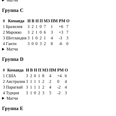
Матчи
Группа C
#
Команда
И
В
Н
П
МЗ
ПМ
РМ
О
1
Бразилия
3
2
1
0
7
1
+6
7
2
Марокко
3
2
1
0
6
3
+3
7
3
Шотландия
3
1
0
2
1
4
-3
3
4
Гаити
3
0
0
3
2
8
-6
0
Матчи
Группа D
#
Команда
И
В
Н
П
МЗ
ПМ
РМ
О
1
США
3
2
0
1
8
4
+4
6
2
Австралия
3
1
1
1
2
2
0
4
3
Парагвай
3
1
1
1
2
4
-2
4
4
Турция
3
1
0
2
3
5
-2
3
Матчи
Группа E