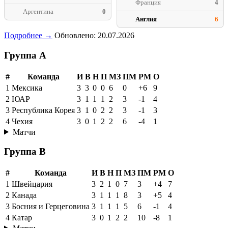
Франция
4
Аргентина
0
Англия
6
Подробнее →
Обновлено: 20.07.2026
Группа A
#
Команда
И
В
Н
П
МЗ
ПМ
РМ
О
1
Мексика
3
3
0
0
6
0
+6
9
2
ЮАР
3
1
1
1
2
3
-1
4
3
Республика Корея
3
1
0
2
2
3
-1
3
4
Чехия
3
0
1
2
2
6
-4
1
Матчи
Группа B
#
Команда
И
В
Н
П
МЗ
ПМ
РМ
О
1
Швейцария
3
2
1
0
7
3
+4
7
2
Канада
3
1
1
1
8
3
+5
4
3
Босния и Герцеговина
3
1
1
1
5
6
-1
4
4
Катар
3
0
1
2
2
10
-8
1