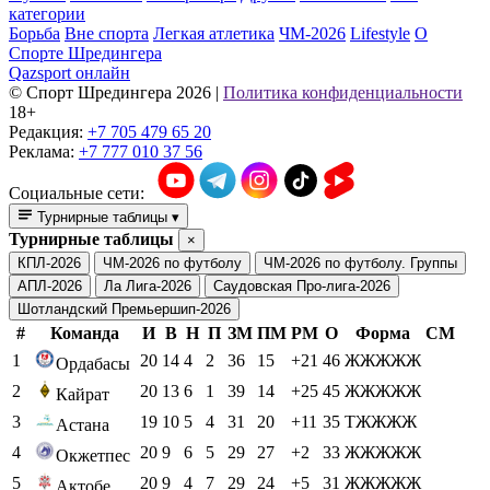
категории
Борьба
Вне спорта
Легкая атлетика
ЧМ-2026
Lifestyle
О
Спорте Шредингера
Qazsport онлайн
© Cпорт Шредингера 2026
|
Политика конфиденциальности
18+
Редакция:
+7 705 479 65 20
Реклама:
+7 777 010 37 56
Социальные сети:
Турнирные таблицы
▾
Турнирные таблицы
×
КПЛ-2026
ЧМ-2026 по футболу
ЧМ-2026 по футболу. Группы
АПЛ-2026
Ла Лига-2026
Саудовская Про-лига-2026
Шотландский Премьершип-2026
#
Команда
И
В
Н
П
ЗМ
ПМ
РМ
О
Форма
СМ
1
20
14
4
2
36
15
+21
46
ЖЖЖЖЖ
Ордабасы
2
20
13
6
1
39
14
+25
45
ЖЖЖЖЖ
Кайрат
3
19
10
5
4
31
20
+11
35
ТЖЖЖЖ
Астана
4
20
9
6
5
29
27
+2
33
ЖЖЖЖЖ
Окжетпес
5
20
9
4
7
29
24
+5
31
ЖЖЖЖЖ
Актобе