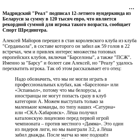
Мадридский "Реал" подписал 12-летнего вундеркинда из
Беларуси за сумму в 120 тысяч евро, что является
рекордной суммой для игрока такого возраста, сообщает
Спорт Шредингера.
Алексей Майоров перешел в стан королевского клуба из клуба
"Серданьола", в составе которого он забил аж 59 голов в 22
встречах, чем и привлек интерес множества топовых
европейских клубов, включая "Барселоны", а также "ПСЖ".
Именно за "Барсу" и болеет сам Алексей, но "Реалу" удалось
перехватить игрока. Так об этом рассказывает его отец:
Надо обозначить, что мы не могли играть в
профессиональных клубах, как «Барселона» или
«Эспаньол», потому что мы белорусы, а
иностранцы не могут попасть сразу в клуб
категории А. Можем выступать только за
маленькие команды, по типу наших «Сатурна»
или «СКА-Хабаровск». Лёша получил
каталонскую лицензию перед первой игрой
чемпионата – против местного «Дамма». Это один
из лидеров лиги, но мы выиграли 3:2, а Лёша
забил дважды. После матча ко мне подошёл