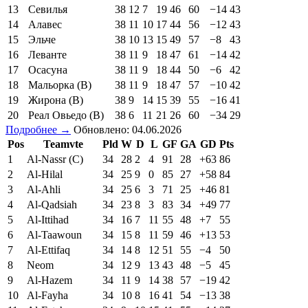
13
Севилья
38
12
7
19
46
60
−14
43
14
Алавес
38
11
10
17
44
56
−12
43
15
Эльче
38
10
13
15
49
57
−8
43
16
Леванте
38
11
9
18
47
61
−14
42
17
Осасуна
38
11
9
18
44
50
−6
42
18
Мальорка (В)
38
11
9
18
47
57
−10
42
19
Жирона (В)
38
9
14
15
39
55
−16
41
20
Реал Овьедо (В)
38
6
11
21
26
60
−34
29
Подробнее →
Обновлено: 04.06.2026
Pos
Teamvte
Pld
W
D
L
GF
GA
GD
Pts
1
Al-Nassr (C)
34
28
2
4
91
28
+63
86
2
Al-Hilal
34
25
9
0
85
27
+58
84
3
Al-Ahli
34
25
6
3
71
25
+46
81
4
Al-Qadsiah
34
23
8
3
83
34
+49
77
5
Al-Ittihad
34
16
7
11
55
48
+7
55
6
Al-Taawoun
34
15
8
11
59
46
+13
53
7
Al-Ettifaq
34
14
8
12
51
55
−4
50
8
Neom
34
12
9
13
43
48
−5
45
9
Al-Hazem
34
11
9
14
38
57
−19
42
10
Al-Fayha
34
10
8
16
41
54
−13
38