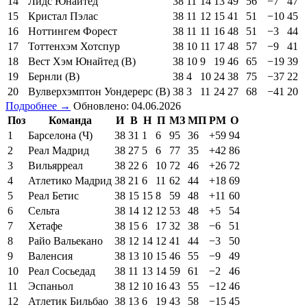
14
Лидс Юнайтед
38
11
14
13
49
56
−7
47
15
Кристал Пэлас
38
11
12
15
41
51
−10
45
16
Ноттингем Форест
38
11
11
16
48
51
−3
44
17
Тоттенхэм Хотспур
38
10
11
17
48
57
−9
41
18
Вест Хэм Юнайтед (В)
38
10
9
19
46
65
−19
39
19
Бернли (В)
38
4
10
24
38
75
−37
22
20
Вулверхэмптон Уондерерс (В)
38
3
11
24
27
68
−41
20
Подробнее →
Обновлено: 04.06.2026
Поз
Команда
И
В
Н
П
МЗ
МП
РМ
О
1
Барселона (Ч)
38
31
1
6
95
36
+59
94
2
Реал Мадрид
38
27
5
6
77
35
+42
86
3
Вильярреал
38
22
6
10
72
46
+26
72
4
Атлетико Мадрид
38
21
6
11
62
44
+18
69
5
Реал Бетис
38
15
15
8
59
48
+11
60
6
Сельта
38
14
12
12
53
48
+5
54
7
Хетафе
38
15
6
17
32
38
−6
51
8
Райо Вальекано
38
12
14
12
41
44
−3
50
9
Валенсия
38
13
10
15
46
55
−9
49
10
Реал Сосьедад
38
11
13
14
59
61
−2
46
11
Эспаньол
38
12
10
16
43
55
−12
46
12
Атлетик Бильбао
38
13
6
19
43
58
−15
45