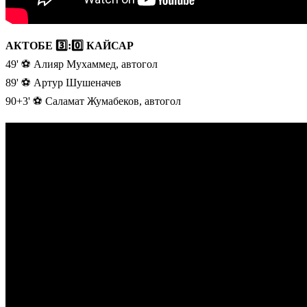
АКТОБЕ 3️⃣:0️⃣ КАЙСАР
49' ⚽️ Алияр Мухаммед, автогол
89' ⚽️ Артур Шушеначев
90+3' ⚽️ Саламат Жумабеков, автогол