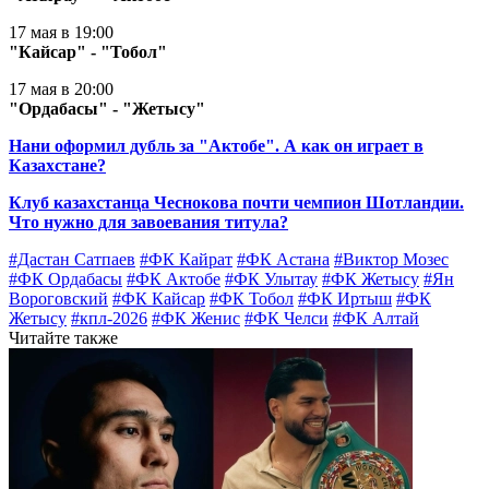
17 мая в 19:00
"Кайсар" - "Тобол"
17 мая в 20:00
"Ордабасы" - "Жетысу"
Нани оформил дубль за "Актобе". А как он играет в
Казахстане?
Клуб казахстанца Чеснокова почти чемпион Шотландии.
Что нужно для завоевания титула?
#Дастан Сатпаев
#ФК Кайрат
#ФК Астана
#Виктор Мозес
#ФК Ордабасы
#ФК Актобе
#ФК Улытау
#ФК Жетысу
#Ян
Вороговский
#ФК Кайсар
#ФК Тобол
#ФК Иртыш
#ФК
Жетысу
#кпл-2026
#ФК Женис
#ФК Челси
#ФК Алтай
Читайте также