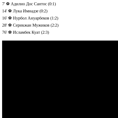
7' ⚽️ Адилио Дос Сантос (0:1)
14' ⚽️ Лука Имнадзе (0:2)
16' ⚽️ Нурбол Ануарбеков (1:2)
28' ⚽️ Серикжан Мужиков (2:2)
76' ⚽️ Исламбек Куат (2:3)