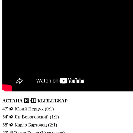
АСТАНА 2️⃣:1️⃣ КЫЗЫЛЖАР
47' ⚽️ Юрий Перцух (0:1)
54' ⚽️ Ян Вороговский (1:1)
58' ⚽️ Карло Бартолец (2:1)
89' 🟥Эдгар Бугре (Кызылжар)