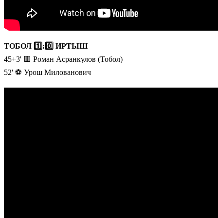
ТОБОЛ 1️⃣:0️⃣ ИРТЫШ
45+3' 🟥 Роман Асранкулов (Тобол)
52' ⚽️ Урош Милованович