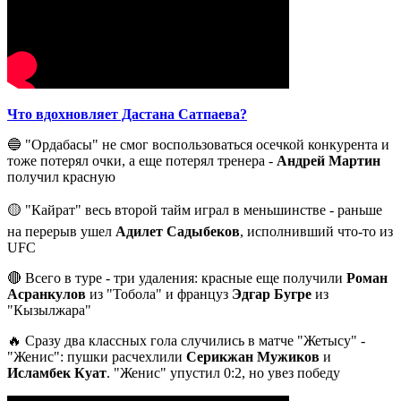
Что вдохновляет Дастана Сатпаева?
🔵 "Ордабасы" не смог воспользоваться осечкой конкурента и
тоже потерял очки, а еще потерял тренера -
Андрей Мартин
получил красную
🟡 "Кайрат" весь второй тайм играл в меньшинстве - раньше
на перерыв ушел
Адилет Садыбеков
, исполнивший что-то из
UFC
🔴 Всего в туре - три удаления: красные еще получили
Роман
Асранкулов
из "Тобола" и француз
Эдгар Бугре
из
"Кызылжара"
🔥 Сразу два классных гола случились в матче "Жетысу" -
"Женис": пушки расчехлили
Серикжан Мужиков
и
Исламбек Куат
. "Женис" упустил 0:2, но увез победу