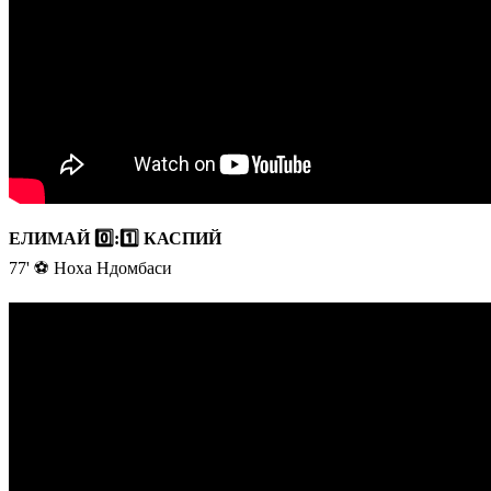
ЕЛИМАЙ 0️⃣:1️⃣ КАСПИЙ
77' ⚽️ Ноха Ндомбаси