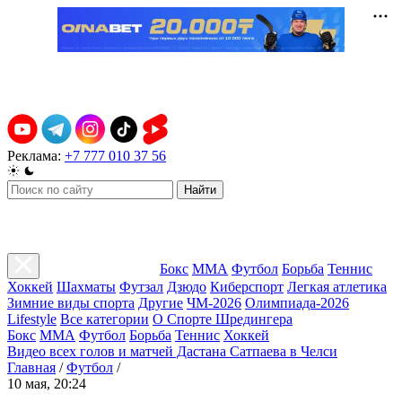
Реклама:
+7 777 010 37 56
Найти
Бокс
ММА
Футбол
Борьба
Теннис
Хоккей
Шахматы
Футзал
Дзюдо
Киберспорт
Легкая атлетика
Зимние виды спорта
Другие
ЧМ-2026
Олимпиада-2026
Lifestyle
Все категории
О Спорте Шредингера
Бокс
ММА
Футбол
Борьба
Теннис
Хоккей
Видео всех голов и матчей Дастана Сатпаева в Челси
Главная
/
Футбол
/
10 мая, 20:24