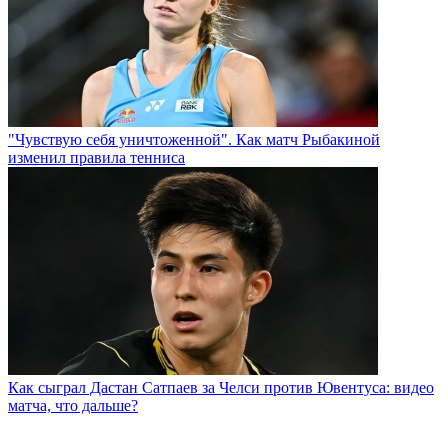
"Чувствую себя уничтоженной". Как матч Рыбакиной
изменил правила тенниса
Как сыграл Дастан Сатпаев за Челси против Ювентуса: видео
матча, что дальше?