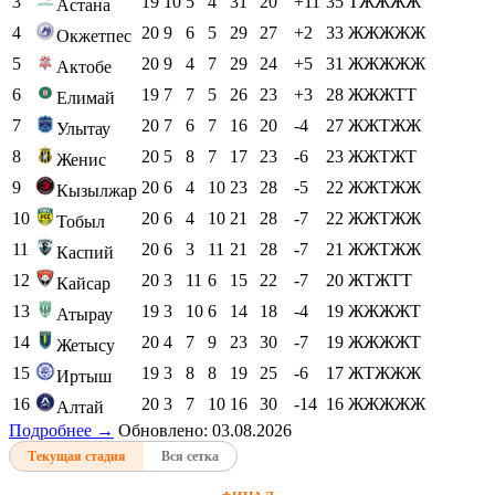
3
19
10
5
4
31
20
+11
35
ТЖЖЖЖ
Астана
4
20
9
6
5
29
27
+2
33
ЖЖЖЖЖ
Окжетпес
5
20
9
4
7
29
24
+5
31
ЖЖЖЖЖ
Актобе
6
19
7
7
5
26
23
+3
28
ЖЖЖТТ
Елимай
7
20
7
6
7
16
20
-4
27
ЖЖТЖЖ
Улытау
8
20
5
8
7
17
23
-6
23
ЖЖТЖТ
Женис
9
20
6
4
10
23
28
-5
22
ЖЖТЖЖ
Кызылжар
10
20
6
4
10
21
28
-7
22
ЖЖТЖЖ
Тобыл
11
20
6
3
11
21
28
-7
21
ЖЖТЖЖ
Каспий
12
20
3
11
6
15
22
-7
20
ЖТЖТТ
Кайсар
13
19
3
10
6
14
18
-4
19
ЖЖЖЖТ
Атырау
14
20
4
7
9
23
30
-7
19
ЖЖЖЖТ
Жетысу
15
19
3
8
8
19
25
-6
17
ЖТЖЖЖ
Иртыш
16
20
3
7
10
16
30
-14
16
ЖЖЖЖЖ
Алтай
Подробнее →
Обновлено: 03.08.2026
Текущая стадия
Вся сетка