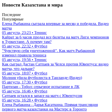
Новости Казахстана и мира
Последние
Популярные
Елена Рыбакина сыграла впервые за месяц и победила. Видео
матча
05 августа, 23:23 • Теннис
Кайрат за 6 часов продал все билеты на матч Лиги чемпионов
в Туркестане. А почему там?
05 августа, 22:32 • Футбол
"Чувствую себя уничтоженной". Как матч Рыбакиной
изменил правила тенниса
05 августа, 19:56 • Теннис
Как сыграл Дастан Сатпаев за Челси против Ювентуса: видео
матча, что дальше?
05 августа, 18:07 • Футбол
Молния убила футболиста в Таиланде (Видео)
05 августа, 17:30 • Футбол
Партизан - Тобол: серьезное испытание в ЛК
05 августа, 16:46 • Футбол
Сатпаев остался в запасе на матч с Ювентусом
05 августа, 16:28 • Футбол
Елена Рыбакина - Дарья Касаткина. Прямая трансляция
первого матча казахстанки на Мастерс в Торонто