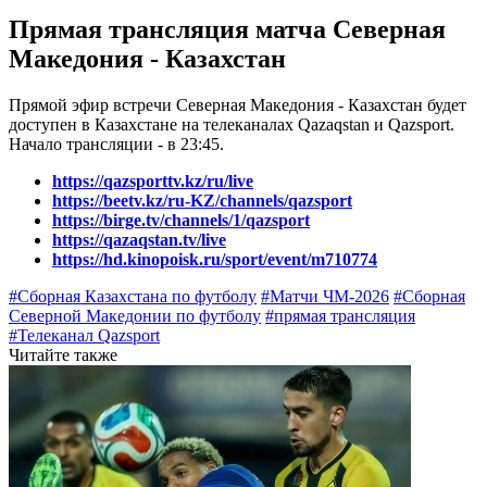
Прямая трансляция матча Северная
Македония - Казахстан
Прямой эфир встречи Северная Македония - Казахстан будет
доступен в Казахстане на телеканалах Qazaqstan и Qazsport.
Начало трансляции - в 23:45.
https://qazsporttv.kz/ru/live
https://beetv.kz/ru-KZ/channels/qazsport
https://birge.tv/channels/1/qazsport
https://qazaqstan.tv/live
https://hd.kinopoisk.ru/sport/event/m710774
#Сборная Казахстана по футболу
#Матчи ЧМ-2026
#Сборная
Северной Македонии по футболу
#прямая трансляция
#Телеканал Qazsport
Читайте также