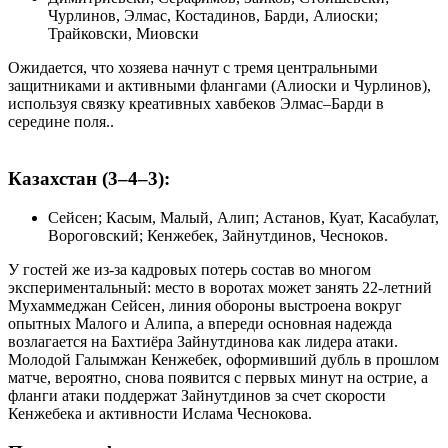
Чурлинов, Элмас, Костадинов, Барди, Алиоски;
Трайковски, Миовски
Ожидается, что хозяева начнут с тремя центральными
защитниками и активными флангами (Алиоски и Чурлинов),
используя связку креативных хавбеков Элмас–Барди в
середине поля..
Казахстан (3–4–3):
Сейсен; Касым, Малый, Алип; Астанов, Куат, Касабулат,
Вороговский; Кенжебек, Зайнутдинов, Чесноков.
У гостей же из-за кадровых потерь состав во многом
экспериментальный: место в воротах может занять 22-летний
Мухаммеджан Сейсен, линия обороны выстроена вокруг
опытных Малого и Алипа, а впереди основная надежда
возлагается на Бахтиёра Зайнутдинова как лидера атаки.
Молодой Галымжан Кенжебек, оформивший дубль в прошлом
матче, вероятно, снова появится с первых минут на острие, а
фланги атаки поддержат Зайнутдинов за счет скорости
Кенжебека и активности Ислама Чеснокова.