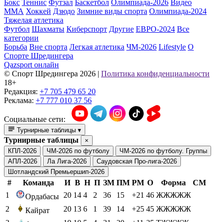
Бокс
Теннис
Футзал
Баскетбол
Олимпиада-2026
Видео
ММА
Хоккей
Дзюдо
Зимние виды спорта
Олимпиада-2024
Тяжелая атлетика
Футбол
Шахматы
Киберспорт
Другие
ЕВРО-2024
Все
категории
Борьба
Вне спорта
Легкая атлетика
ЧМ-2026
Lifestyle
О
Спорте Шредингера
Qazsport онлайн
© Cпорт Шредингера 2026
|
Политика конфиденциальности
18+
Редакция:
+7 705 479 65 20
Реклама:
+7 777 010 37 56
Социальные сети:
Турнирные таблицы
▾
Турнирные таблицы
×
КПЛ-2026
ЧМ-2026 по футболу
ЧМ-2026 по футболу. Группы
АПЛ-2026
Ла Лига-2026
Саудовская Про-лига-2026
Шотландский Премьершип-2026
#
Команда
И
В
Н
П
ЗМ
ПМ
РМ
О
Форма
СМ
1
20
14
4
2
36
15
+21
46
ЖЖЖЖЖ
Ордабасы
2
20
13
6
1
39
14
+25
45
ЖЖЖЖЖ
Кайрат