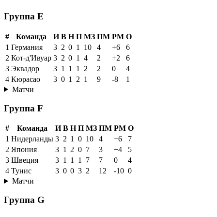
Группа E
#
Команда
И
В
Н
П
МЗ
ПМ
РМ
О
1
Германия
3
2
0
1
10
4
+6
6
2
Кот-д'Ивуар
3
2
0
1
4
2
+2
6
3
Эквадор
3
1
1
1
2
2
0
4
4
Кюрасао
3
0
1
2
1
9
-8
1
Матчи
Группа F
#
Команда
И
В
Н
П
МЗ
ПМ
РМ
О
1
Нидерланды
3
2
1
0
10
4
+6
7
2
Япония
3
1
2
0
7
3
+4
5
3
Швеция
3
1
1
1
7
7
0
4
4
Тунис
3
0
0
3
2
12
-10
0
Матчи
Группа G