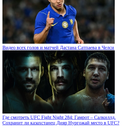
Видео всех голов и матчей Дастана Сатпаева в Челси
Где смотреть UFC Fight Night 284: Гамрот – Салкиллд.
Сохранит ли казахстанец Дияр Нургожай место в UFC?