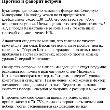
Прогноз и фаворит встречи
Букмекеры единогласно называют фаворитом Северную
Македонию. На победу хозяев поля предлагается
коэффициент около 1.30–1.33, что соответствует ~75%
вероятности успеха. Ничья оценивается коэффициентом ~4.5–
4.7, а победа Казахстана - в районе 10–12, то есть шанс
гостевой сенсации менее 10%.
Аналитики сходятся во мнении, что хозяева не упустят
важнейшие три очка. Вероятнее всего, матч пройдет под их
контролем. Сборная Казахстана традиционно испытывает
проблемы в гостевых встречах, особенно против команд
уровня Северной Македонии.
Ожидается осторожное начало: македонцы не будут бездумно
раскрываться, помня о прагматичном стиле Милевски.
Казахстан постарается сыграть "вторым номером", уповая на
контратаки и стандарты. Тем не менее, класс хозяев и фактор
домашнего поля должны сказаться. Вероятным исходом
считается победа Северной Македонии с разницей в 1–2 мяча.
В процентном соотношении шансы на успех хозяев
приближаются к 70–75%, тогда как вероятность ничьей или
победы гостей расценивается как довольно низкая.