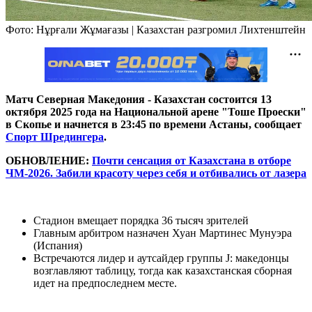
Фото: Нұрғали Жұмағазы | Казахстан разгромил Лихтенштейн
Матч Северная Македония - Казахстан состоится 13
октября 2025 года на Национальной арене "Тоше Проески"
в Скопье и начнется в 23:45 по времени Астаны, сообщает
Спорт Шредингера
.
ОБНОВЛЕНИЕ:
Почти сенсация от Казахстана в отборе
ЧМ-2026. Забили красоту через себя и отбивались от лазера
Стадион вмещает порядка 36 тысяч зрителей
Главным арбитром назначен Хуан Мартинес Мунуэра
(Испания)
Встречаются лидер и аутсайдер группы J: македонцы
возглавляют таблицу, тогда как казахстанская сборная
идет на предпоследнем месте.