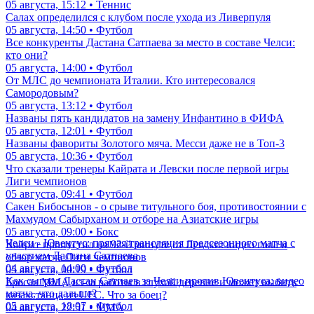
05 августа, 15:12 • Теннис
Салах определился с клубом после ухода из Ливерпуля
05 августа, 14:50 • Футбол
Все конкуренты Дастана Сатпаева за место в составе Челси:
кто они?
05 августа, 14:00 • Футбол
От МЛС до чемпионата Италии. Кто интересовался
Самородовым?
05 августа, 13:12 • Футбол
Названы пять кандидатов на замену Инфантино в ФИФА
05 августа, 12:01 • Футбол
Названы фавориты Золотого мяча. Месси даже не в Топ-3
05 августа, 10:36 • Футбол
Что сказали тренеры Кайрата и Левски после первой игры
Лиги чемпионов
05 августа, 09:41 • Футбол
Сакен Бибосынов - о срыве титульного боя, противостоянии с
Махмудом Сабырханом и отборе на Азиатские игры
05 августа, 09:00 • Бокс
Челси - Ювентус: прямая трансляция предсезонного матча с
Кайрат пропустил на 92-й минуте от Левски: видео гола и
участием Дастана Сатпаева
обзор матча Лиги чемпионов
04 августа, 14:00 • Футбол
05 августа, 00:19 • Футбол
Как сыграл Дастан Сатпаев за Челси против Ювентуса: видео
Бросал ММА из-за работы в глухой деревне и может выбить
матча, что дальше?
казахстанца из UFC. Что за боец?
05 августа, 18:07 • Футбол
04 августа, 22:51 • ММА