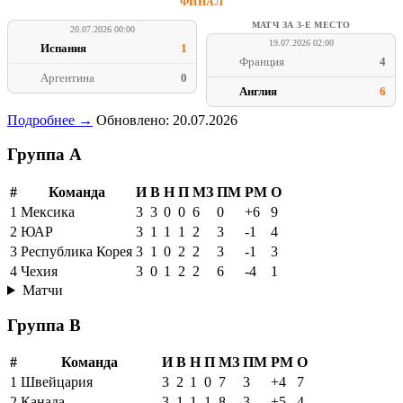
ФИНАЛ
МАТЧ ЗА 3-Е МЕСТО
20.07.2026 00:00
19.07.2026 02:00
Испания
1
Франция
4
Аргентина
0
Англия
6
Подробнее →
Обновлено: 20.07.2026
Группа A
#
Команда
И
В
Н
П
МЗ
ПМ
РМ
О
1
Мексика
3
3
0
0
6
0
+6
9
2
ЮАР
3
1
1
1
2
3
-1
4
3
Республика Корея
3
1
0
2
2
3
-1
3
4
Чехия
3
0
1
2
2
6
-4
1
Матчи
Группа B
#
Команда
И
В
Н
П
МЗ
ПМ
РМ
О
1
Швейцария
3
2
1
0
7
3
+4
7
2
Канада
3
1
1
1
8
3
+5
4