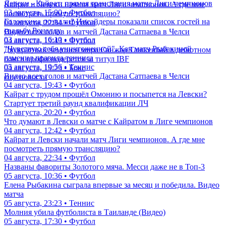
Левски - Кайрат: прямая трансляция матча Лиги чемпионов
Кайрат и Левски начали матч Лиги чемпионов. А где мне
03 августа, 15:00 • Футбол
посмотреть прямую трансляцию?
Головкина позвали? Инсайдеры показали список гостей на
04 августа, 22:34 • Футбол
свадьбу Роналду
Видео всех голов и матчей Дастана Сатпаева в Челси
03 августа, 16:10 • Футбол
04 августа, 19:43 • Футбол
"Чувствую себя уничтоженной". Как матч Рыбакиной
Двукратный чемпион мира Санжар Ташкенбай в дебютном
изменил правила тенниса
бою в профи подерется за титул IBF
05 августа, 19:56 • Теннис
04 августа, 19:23 • Бокс
Видео всех голов и матчей Дастана Сатпаева в Челси
еще новости
04 августа, 19:43 • Футбол
Кайрат с трудом прошёл Омонию и посыпется на Левски?
Стартует третий раунд квалификации ЛЧ
03 августа, 20:20 • Футбол
Что думают в Левски о матче с Кайратом в Лиге чемпионов
04 августа, 12:42 • Футбол
Кайрат и Левски начали матч Лиги чемпионов. А где мне
посмотреть прямую трансляцию?
04 августа, 22:34 • Футбол
Названы фавориты Золотого мяча. Месси даже не в Топ-3
05 августа, 10:36 • Футбол
Елена Рыбакина сыграла впервые за месяц и победила. Видео
матча
05 августа, 23:23 • Теннис
Молния убила футболиста в Таиланде (Видео)
05 августа, 17:30 • Футбол