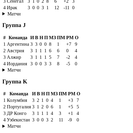
3
Сенегал
3
1
0
2
8
6
+2
3
4
Ирак
3
0
0
3
1
12
-11
0
Матчи
Группа J
#
Команда
И
В
Н
П
МЗ
ПМ
РМ
О
1
Аргентина
3
3
0
0
8
1
+7
9
2
Австрия
3
1
1
1
6
6
0
4
3
Алжир
3
1
1
1
5
7
-2
4
4
Иордания
3
0
0
3
3
8
-5
0
Матчи
Группа K
#
Команда
И
В
Н
П
МЗ
ПМ
РМ
О
1
Колумбия
3
2
1
0
4
1
+3
7
2
Португалия
3
1
2
0
6
1
+5
5
3
ДР Конго
3
1
1
1
4
3
+1
4
4
Узбекистан
3
0
0
3
2
11
-9
0
Матчи