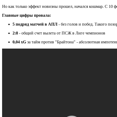
Но как только эффект новизны прошел, начался кошмар. С 10 фев
Главные цифры провала:
5 подряд матчей в АПЛ
- без голов и побед. Такого позо
2:8
- общий счет вылета от ПСЖ в Лиге чемпионов
0,04 xG
за тайм против "Брайтона" - абсолютная импотенц