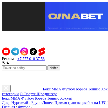
Реклама:
+7 777 010 37 56
Найти
Бокс
ММА
Футбол
Борьба
Теннис
Хок
категории
О Спорте Шредингера
Бокс
ММА
Футбол
Борьба
Теннис
Хоккей
Дияр Нургожай - Бруно Лопес: Прямая трансляция боя на UFC 
Главная
/
Футбол
/