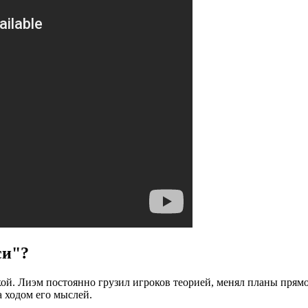
си"?
кой. Лиэм постоянно грузил игроков теорией, менял планы прям
 ходом его мыслей.