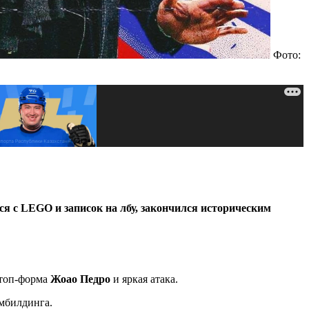
Фото:
я с LEGO и записок на лбу, закончился историческим
 топ-форма
Жоао Педро
и яркая атака.
имбилдинга.