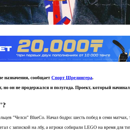
ле назначения, сообщает
Спорт Шредингера
.
 но он не продержался и полугода.
Проект, который начиналс
"?
ельцев "Челси" BlueCo. Начал бодро: шесть побед в семи матчах,
гал с запиской на лбу, а игроки собирали LEGO на время для т