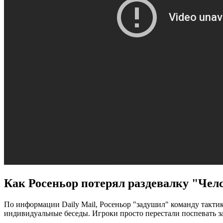
Как Росеньор потерял раздевалку "Чел
По информации Daily Mail, Росеньор "задушил" команду такти
индивидуальные беседы. Игроки просто перестали поспевать за