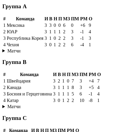
Группа A
#
Команда
И
В
Н
П
МЗ
ПМ
РМ
О
1
Мексика
3
3
0
0
6
0
+6
9
2
ЮАР
3
1
1
1
2
3
-1
4
3
Республика Корея
3
1
0
2
2
3
-1
3
4
Чехия
3
0
1
2
2
6
-4
1
Матчи
Группа B
#
Команда
И
В
Н
П
МЗ
ПМ
РМ
О
1
Швейцария
3
2
1
0
7
3
+4
7
2
Канада
3
1
1
1
8
3
+5
4
3
Босния и Герцеговина
3
1
1
1
5
6
-1
4
4
Катар
3
0
1
2
2
10
-8
1
Матчи
Группа C
#
Команда
И
В
Н
П
МЗ
ПМ
РМ
О