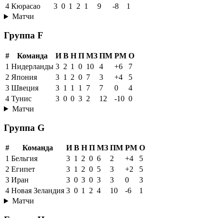
4
Кюрасао
3
0
1
2
1
9
-8
1
Матчи
Группа F
#
Команда
И
В
Н
П
МЗ
ПМ
РМ
О
1
Нидерланды
3
2
1
0
10
4
+6
7
2
Япония
3
1
2
0
7
3
+4
5
3
Швеция
3
1
1
1
7
7
0
4
4
Тунис
3
0
0
3
2
12
-10
0
Матчи
Группа G
#
Команда
И
В
Н
П
МЗ
ПМ
РМ
О
1
Бельгия
3
1
2
0
6
2
+4
5
2
Египет
3
1
2
0
5
3
+2
5
3
Иран
3
0
3
0
3
3
0
3
4
Новая Зеландия
3
0
1
2
4
10
-6
1
Матчи