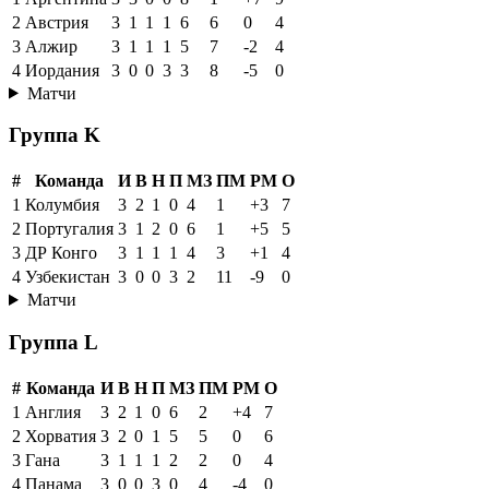
2
Австрия
3
1
1
1
6
6
0
4
3
Алжир
3
1
1
1
5
7
-2
4
4
Иордания
3
0
0
3
3
8
-5
0
Матчи
Группа K
#
Команда
И
В
Н
П
МЗ
ПМ
РМ
О
1
Колумбия
3
2
1
0
4
1
+3
7
2
Португалия
3
1
2
0
6
1
+5
5
3
ДР Конго
3
1
1
1
4
3
+1
4
4
Узбекистан
3
0
0
3
2
11
-9
0
Матчи
Группа L
#
Команда
И
В
Н
П
МЗ
ПМ
РМ
О
1
Англия
3
2
1
0
6
2
+4
7
2
Хорватия
3
2
0
1
5
5
0
6
3
Гана
3
1
1
1
2
2
0
4
4
Панама
3
0
0
3
0
4
-4
0