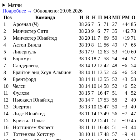
Матчи
Подробнее →
Обновлено: 29.06.2026
Поз
Команда
И
В
Н
П
МЗ
МП
РМ
О
1
Арсенал (Ч)
38
26
7
5
71
27
+44
85
2
Манчестер Сити
38
23
9
6
77
35
+42
78
3
Манчестер Юнайтед
38
20
11
7
69
50
+19
71
4
Астон Вилла
38
19
8
11
56
49
+7
65
5
Ливерпуль
38
17
9
12
63
53
+10
60
6
Борнмут
38
13
18
7
58
54
+4
57
7
Сандерленд
38
14
12
12
42
48
−6
54
8
Брайтон энд Хоув Альбион
38
14
11
13
52
46
+6
53
9
Брентфорд
38
14
11
13
55
52
+3
53
10
Челси
38
14
10
14
58
52
+6
52
11
Фулхэм
38
15
7
16
47
51
−4
52
12
Ньюкасл Юнайтед
38
14
7
17
53
55
−2
49
13
Эвертон
38
13
10
15
47
50
−3
49
14
Лидс Юнайтед
38
11
14
13
49
56
−7
47
15
Кристал Пэлас
38
11
12
15
41
51
−10
45
16
Ноттингем Форест
38
11
11
16
48
51
−3
44
17
Тоттенхэм Хотспур
38
10
11
17
48
57
−9
41