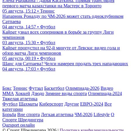
Елена Рыбакина - Дарья Касаткина. Прямая трансляция
первого матча казахстанки на Мастерс в Торонто
05 августа, 15:12 • Теннис
Напарник Роналду по ЧМ-2026 может стать одноклубником
Сатпаева
04 августа, 14:57 • Футбол
Кайрат узнал всех соперников в борьбе за группу Лиги
чемпионов
03 августа, 15:30 • Футбол
Кайрат пропустил на 92-й минуте от Левски: видео гола и
обзор матча Лиги чемпионов
05 августа, 00:19 • Футбол
Шанс для Сатпаева? Челси намерен продать трех нападающих
04 августа, 17:03 • Футбол
Бокс
Теннис
Футзал
Баскетбол
Олимпиада-2026
Видео
ММА
Хоккей
Дзюдо
Зимние виды спорта
Олимпиада-2024
Тяжелая атлетика
Футбол
Шахматы
Киберспорт
Другие
ЕВРО-2024
Все
категории
Борьба
Вне спорта
Легкая атлетика
ЧМ-2026
Lifestyle
О
Спорте Шредингера
Qazsport онлайн
© Cпорт Шредингера 2026
|
Политика конфиденциальности