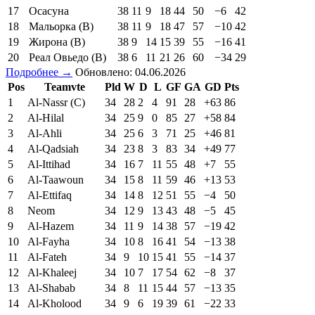
17
Осасуна
38
11
9
18
44
50
−6
42
18
Мальорка (В)
38
11
9
18
47
57
−10
42
19
Жирона (В)
38
9
14
15
39
55
−16
41
20
Реал Овьедо (В)
38
6
11
21
26
60
−34
29
Подробнее →
Обновлено: 04.06.2026
Pos
Teamvte
Pld
W
D
L
GF
GA
GD
Pts
1
Al-Nassr (C)
34
28
2
4
91
28
+63
86
2
Al-Hilal
34
25
9
0
85
27
+58
84
3
Al-Ahli
34
25
6
3
71
25
+46
81
4
Al-Qadsiah
34
23
8
3
83
34
+49
77
5
Al-Ittihad
34
16
7
11
55
48
+7
55
6
Al-Taawoun
34
15
8
11
59
46
+13
53
7
Al-Ettifaq
34
14
8
12
51
55
−4
50
8
Neom
34
12
9
13
43
48
−5
45
9
Al-Hazem
34
11
9
14
38
57
−19
42
10
Al-Fayha
34
10
8
16
41
54
−13
38
11
Al-Fateh
34
9
10
15
41
55
−14
37
12
Al-Khaleej
34
10
7
17
54
62
−8
37
13
Al-Shabab
34
8
11
15
44
57
−13
35
14
Al-Kholood
34
9
6
19
39
61
−22
33