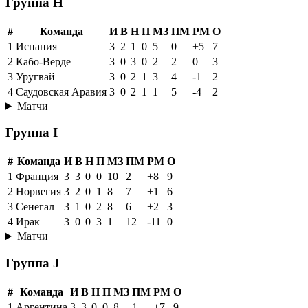
Группа H
#
Команда
И
В
Н
П
МЗ
ПМ
РМ
О
1
Испания
3
2
1
0
5
0
+5
7
2
Кабо-Верде
3
0
3
0
2
2
0
3
3
Уругвай
3
0
2
1
3
4
-1
2
4
Саудовская Аравия
3
0
2
1
1
5
-4
2
Матчи
Группа I
#
Команда
И
В
Н
П
МЗ
ПМ
РМ
О
1
Франция
3
3
0
0
10
2
+8
9
2
Норвегия
3
2
0
1
8
7
+1
6
3
Сенегал
3
1
0
2
8
6
+2
3
4
Ирак
3
0
0
3
1
12
-11
0
Матчи
Группа J
#
Команда
И
В
Н
П
МЗ
ПМ
РМ
О
1
Аргентина
3
3
0
0
8
1
+7
9