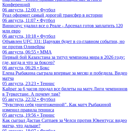
Конференций
06 августа, 12:00 • Футбол
Реал оформит самый дорогой трансфер в истории
06 августа, 11:07 • Футбол
Винисиус удалил все о Реале - Арсенал готов заплатить 120
млн евро
06 августа, 10:18 • Футбол
Объявлен UFC 331: Царукян будет в со-главном событии, но
не против Оливейры
06 августа, 06:55 • ММА
Первый бой Казахстана за титул чемпиона мира в 2026 году:
где, когда и что за боксер?
06 августа, 06:26 • Бокс
Елена Рыбакина сыграла впервые за месяц и победила. Видео
матча
05 августа, 23:23 • Теннис
Кайрат за 6 часов продал все билеты на матч Лиги чемпионов
в Туркестане. А почему там?
05 августа, 22:32 • Футбол
"Чувствую себя уничтоженной". Как матч Рыбакиной
изменил правила тенниса
05 августа, 19:56 • Теннис
Как сыграл Дастан Сатпаев за Челси против Ювентуса: видео
матча, что дальше?
05 августа, 18:07 • Футбол