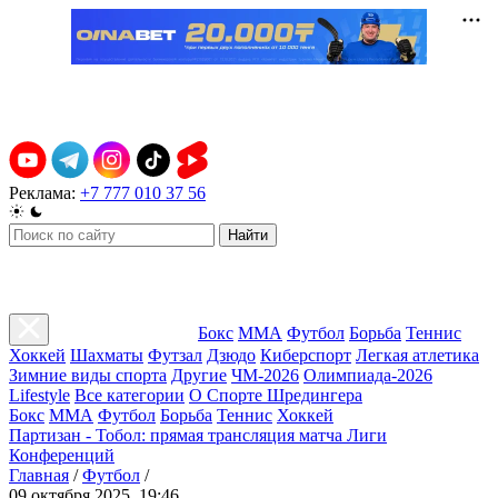
Реклама:
+7 777 010 37 56
Найти
Бокс
ММА
Футбол
Борьба
Теннис
Хоккей
Шахматы
Футзал
Дзюдо
Киберспорт
Легкая атлетика
Зимние виды спорта
Другие
ЧМ-2026
Олимпиада-2026
Lifestyle
Все категории
О Спорте Шредингера
Бокс
ММА
Футбол
Борьба
Теннис
Хоккей
Партизан - Тобол: прямая трансляция матча Лиги
Конференций
Главная
/
Футбол
/
09 октября 2025, 19:46