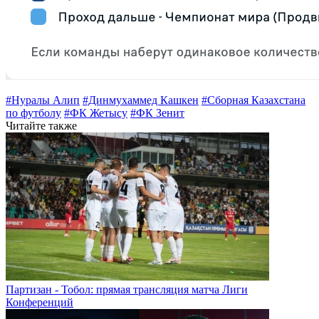
#Нуралы Алип
#Динмухаммед Кашкен
#Сборная Казахстана
по футболу
#ФК Жетысу
#ФК Зенит
Читайте также
Партизан - Тобол: прямая трансляция матча Лиги
Конференций