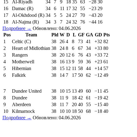
15
Al-Riyadh
34
7
9
18
35
63
−28
30
16
Damac (R)
34
6
11
17
32
55
−23
29
17
Al-Okhdood (R)
34
5
5
24
27
70
−43
20
18
Al-Najma (R)
34
3
7
24
32
76
−44
16
Подробнее →
Обновлено: 04.06.2026
Pos
Team
Pld
W
D
L
GF
GA
GD
Pts
1
Celtic (C)
38
26
4
8
73
41
+32
82
2
Heart of Midlothian
38
24
8
6
67
34
+33
80
3
Rangers
38
20
12
6
76
43
+33
72
4
Motherwell
38
16
13
9
59
36
+23
61
5
Hibernian
38
15
12
11
58
44
+14
57
6
Falkirk
38
14
7
17
50
62
−12
49
7
Dundee United
38
10
15
13
49
60
−11
45
8
Dundee
38
11
9
18
42
61
−19
42
9
Aberdeen
38
11
7
20
40
55
−15
40
10
Kilmarnock
38
10
10
18
50
68
−18
40
Подробнее →
Обновлено: 04.06.2026