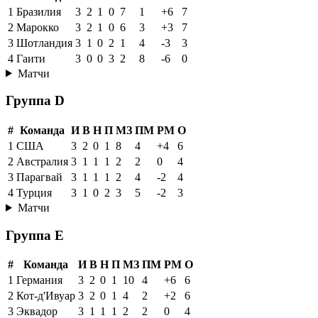
1
Бразилия
3
2
1
0
7
1
+6
7
2
Марокко
3
2
1
0
6
3
+3
7
3
Шотландия
3
1
0
2
1
4
-3
3
4
Гаити
3
0
0
3
2
8
-6
0
Матчи
Группа D
#
Команда
И
В
Н
П
МЗ
ПМ
РМ
О
1
США
3
2
0
1
8
4
+4
6
2
Австралия
3
1
1
1
2
2
0
4
3
Парагвай
3
1
1
1
2
4
-2
4
4
Турция
3
1
0
2
3
5
-2
3
Матчи
Группа E
#
Команда
И
В
Н
П
МЗ
ПМ
РМ
О
1
Германия
3
2
0
1
10
4
+6
6
2
Кот-д'Ивуар
3
2
0
1
4
2
+2
6
3
Эквадор
3
1
1
1
2
2
0
4