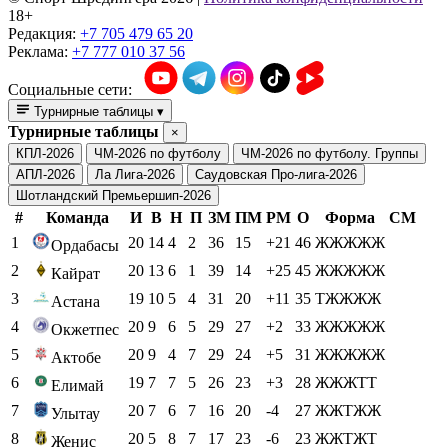
18+
Редакция:
+7 705 479 65 20
Реклама:
+7 777 010 37 56
Социальные сети:
Турнирные таблицы
▾
Турнирные таблицы
×
КПЛ-2026
ЧМ-2026 по футболу
ЧМ-2026 по футболу. Группы
АПЛ-2026
Ла Лига-2026
Саудовская Про-лига-2026
Шотландский Премьершип-2026
#
Команда
И
В
Н
П
ЗМ
ПМ
РМ
О
Форма
СМ
1
20
14
4
2
36
15
+21
46
ЖЖЖЖЖ
Ордабасы
2
20
13
6
1
39
14
+25
45
ЖЖЖЖЖ
Кайрат
3
19
10
5
4
31
20
+11
35
ТЖЖЖЖ
Астана
4
20
9
6
5
29
27
+2
33
ЖЖЖЖЖ
Окжетпес
5
20
9
4
7
29
24
+5
31
ЖЖЖЖЖ
Актобе
6
19
7
7
5
26
23
+3
28
ЖЖЖТТ
Елимай
7
20
7
6
7
16
20
-4
27
ЖЖТЖЖ
Улытау
8
20
5
8
7
17
23
-6
23
ЖЖТЖТ
Женис