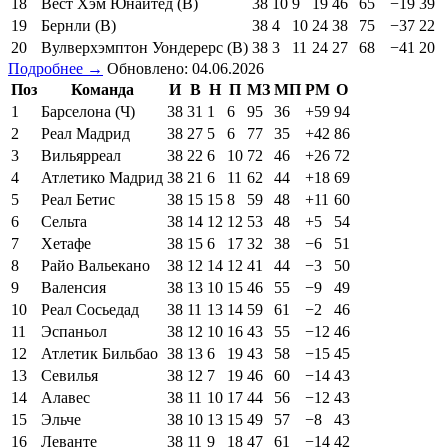
18
Вест Хэм Юнайтед (В)
38
10
9
19
46
65
−19
39
19
Бернли (В)
38
4
10
24
38
75
−37
22
20
Вулверхэмптон Уондерерс (В)
38
3
11
24
27
68
−41
20
Подробнее →
Обновлено: 04.06.2026
Поз
Команда
И
В
Н
П
МЗ
МП
РМ
О
1
Барселона (Ч)
38
31
1
6
95
36
+59
94
2
Реал Мадрид
38
27
5
6
77
35
+42
86
3
Вильярреал
38
22
6
10
72
46
+26
72
4
Атлетико Мадрид
38
21
6
11
62
44
+18
69
5
Реал Бетис
38
15
15
8
59
48
+11
60
6
Сельта
38
14
12
12
53
48
+5
54
7
Хетафе
38
15
6
17
32
38
−6
51
8
Райо Вальекано
38
12
14
12
41
44
−3
50
9
Валенсия
38
13
10
15
46
55
−9
49
10
Реал Сосьедад
38
11
13
14
59
61
−2
46
11
Эспаньол
38
12
10
16
43
55
−12
46
12
Атлетик Бильбао
38
13
6
19
43
58
−15
45
13
Севилья
38
12
7
19
46
60
−14
43
14
Алавес
38
11
10
17
44
56
−12
43
15
Эльче
38
10
13
15
49
57
−8
43
16
Леванте
38
11
9
18
47
61
−14
42