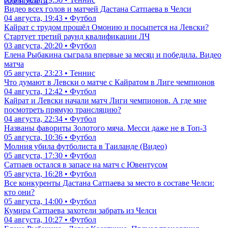
еще новости
Видео всех голов и матчей Дастана Сатпаева в Челси
04 августа, 19:43 • Футбол
Кайрат с трудом прошёл Омонию и посыпется на Левски?
Стартует третий раунд квалификации ЛЧ
03 августа, 20:20 • Футбол
Елена Рыбакина сыграла впервые за месяц и победила. Видео
матча
05 августа, 23:23 • Теннис
Что думают в Левски о матче с Кайратом в Лиге чемпионов
04 августа, 12:42 • Футбол
Кайрат и Левски начали матч Лиги чемпионов. А где мне
посмотреть прямую трансляцию?
04 августа, 22:34 • Футбол
Названы фавориты Золотого мяча. Месси даже не в Топ-3
05 августа, 10:36 • Футбол
Молния убила футболиста в Таиланде (Видео)
05 августа, 17:30 • Футбол
Сатпаев остался в запасе на матч с Ювентусом
05 августа, 16:28 • Футбол
Все конкуренты Дастана Сатпаева за место в составе Челси:
кто они?
05 августа, 14:00 • Футбол
Кумира Сатпаева захотели забрать из Челси
04 августа, 10:27 • Футбол