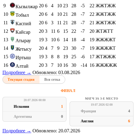
9
20
6
4
10
23
28
-5
22
ЖЖТЖЖ
Кызылжар
10
20
6
4
10
21
28
-7
22
ЖЖТЖЖ
Тобыл
11
20
6
3
11
21
28
-7
21
ЖЖТЖЖ
Каспий
12
20
3
11
6
15
22
-7
20
ЖТЖТТ
Кайсар
13
19
3
10
6
14
18
-4
19
ЖЖЖЖТ
Атырау
14
20
4
7
9
23
30
-7
19
ЖЖЖЖТ
Жетысу
15
19
3
8
8
19
25
-6
17
ЖТЖЖЖ
Иртыш
16
20
3
7
10
16
30
-14
16
ЖЖЖЖЖ
Алтай
Подробнее →
Обновлено: 03.08.2026
Текущая стадия
Вся сетка
ФИНАЛ
МАТЧ ЗА 3-Е МЕСТО
20.07.2026 00:00
19.07.2026 02:00
Испания
1
Франция
4
Аргентина
0
Англия
6
Подробнее →
Обновлено: 20.07.2026