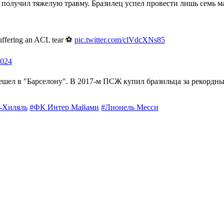
е получил тяжелую травму. Бразилец успел провести лишь семь 
 suffering an ACL tear ⚽
pic.twitter.com/clVdcXNs85
2024
решел в "Барселону". В 2017-м ПСЖ купил бразильца за рекордны
-Хиляль
#ФК Интер Майами
#Лионель Месси