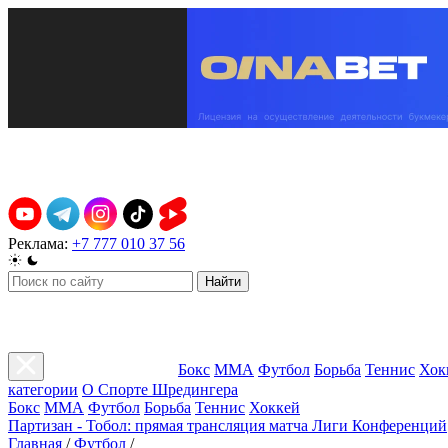
Реклама:
+7 777 010 37 56
Найти
Бокс
ММА
Футбол
Борьба
Теннис
Хок
категории
О Спорте Шредингера
Бокс
ММА
Футбол
Борьба
Теннис
Хоккей
Партизан - Тобол: прямая трансляция матча Лиги Конференций
Главная
/
Футбол
/