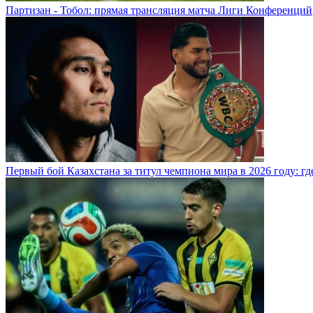
Партизан - Тобол: прямая трансляция матча Лиги Конференций
Первый бой Казахстана за титул чемпиона мира в 2026 году: где,