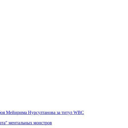
 боя Мейирима Нурсултанова за титул WBC
рата" ментальных монстров