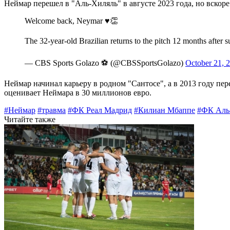
Неймар перешел в "Аль-Хиляль" в августе 2023 года, но вскор
Welcome back, Neymar ♥️👏
The 32-year-old Brazilian returns to the pitch 12 months after
— CBS Sports Golazo ⚽️ (@CBSSportsGolazo)
October 21, 
Неймар начинал карьеру в родном "Сантосе", а в 2013 году пе
оценивает Неймара в 30 миллионов евро.
#Неймар
#травма
#ФК Реал Мадрид
#Килиан Мбаппе
#ФК Аль
Читайте также