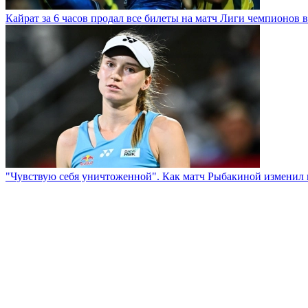
Кайрат за 6 часов продал все билеты на матч Лиги чемпионов в
"Чувствую себя уничтоженной". Как матч Рыбакиной изменил 