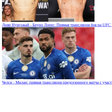
Дияр Нургожай - Бруно Лопес: Прямая трансляция боя на UFC 
Челси - Милан: прямая трансляция предсезонного матча с учас