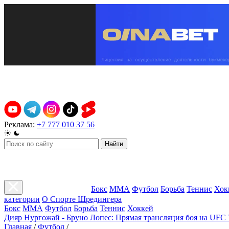
Реклама:
+7 777 010 37 56
Найти
Бокс
ММА
Футбол
Борьба
Теннис
Хок
категории
О Спорте Шредингера
Бокс
ММА
Футбол
Борьба
Теннис
Хоккей
Дияр Нургожай - Бруно Лопес: Прямая трансляция боя на UFC 
Главная
/
Футбол
/