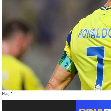
Наср"