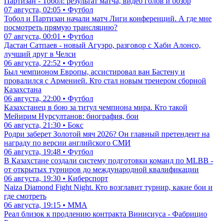
Партизан - Тобол: результат матча, видео голов и обзор
07 августа, 02:05 • Футбол
Тобол и Партизан начали матч Лиги конференций. А где мне
посмотреть прямую трансляцию?
07 августа, 00:01 • Футбол
Дастан Сатпаев - новый Агуэро, разговор с Хаби Алонсо,
лучший друг в Челси
06 августа, 22:52 • Футбол
Был чемпионом Европы, ассистировал ван Бастену и
провалился с Арменией. Кто стал новым тренером сборной
Казахстана
06 августа, 22:00 • Футбол
Казахстанец в бою за титул чемпиона мира. Кто такой
Мейирим Нурсултанов: биография, бои
06 августа, 21:30 • Бокс
Родри заберет Золотой мяч 2026? Он главный претендент на
награду по версии английского СМИ
06 августа, 19:48 • Футбол
В Казахстане создали систему подготовки команд по MLBB -
от открытых турниров до международной квалификации
06 августа, 19:30 • Киберспорт
Naiza Diamond Fight Night. Кто возглавит турнир, какие бои и
где смотреть
06 августа, 19:15 • ММА
Реал близок к продлению контракта Винисиуса - Фабрицио