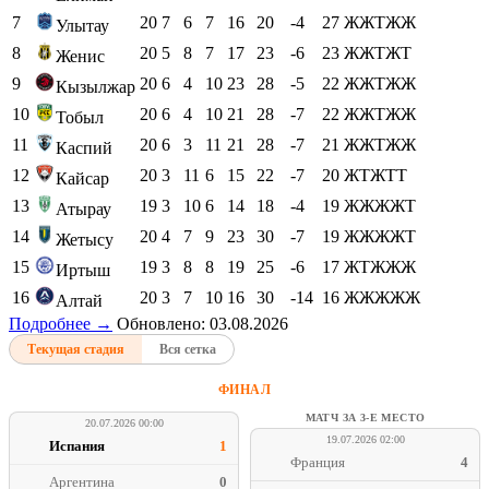
7
20
7
6
7
16
20
-4
27
ЖЖТЖЖ
Улытау
8
20
5
8
7
17
23
-6
23
ЖЖТЖТ
Женис
9
20
6
4
10
23
28
-5
22
ЖЖТЖЖ
Кызылжар
10
20
6
4
10
21
28
-7
22
ЖЖТЖЖ
Тобыл
11
20
6
3
11
21
28
-7
21
ЖЖТЖЖ
Каспий
12
20
3
11
6
15
22
-7
20
ЖТЖТТ
Кайсар
13
19
3
10
6
14
18
-4
19
ЖЖЖЖТ
Атырау
14
20
4
7
9
23
30
-7
19
ЖЖЖЖТ
Жетысу
15
19
3
8
8
19
25
-6
17
ЖТЖЖЖ
Иртыш
16
20
3
7
10
16
30
-14
16
ЖЖЖЖЖ
Алтай
Подробнее →
Обновлено: 03.08.2026
Текущая стадия
Вся сетка
ФИНАЛ
МАТЧ ЗА 3-Е МЕСТО
20.07.2026 00:00
19.07.2026 02:00
Испания
1
Франция
4
Аргентина
0