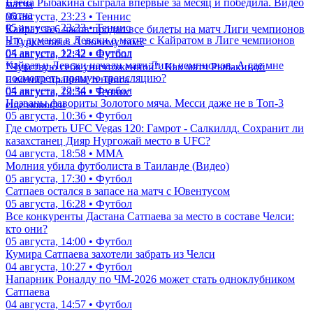
Елена Рыбакина сыграла впервые за месяц и победила. Видео
матча
матча
05 августа, 23:23 • Теннис
05 августа, 23:23 • Теннис
Кайрат за 6 часов продал все билеты на матч Лиги чемпионов
Что думают в Левски о матче с Кайратом в Лиге чемпионов
в Туркестане. А почему там?
04 августа, 12:42 • Футбол
05 августа, 22:32 • Футбол
Кайрат и Левски начали матч Лиги чемпионов. А где мне
"Чувствую себя уничтоженной". Как матч Рыбакиной
посмотреть прямую трансляцию?
изменил правила тенниса
04 августа, 22:34 • Футбол
05 августа, 19:56 • Теннис
Названы фавориты Золотого мяча. Месси даже не в Топ-3
еще новости
05 августа, 10:36 • Футбол
Где смотреть UFC Vegas 120: Гамрот - Салкиллд. Сохранит ли
казахстанец Дияр Нургожай место в UFC?
04 августа, 18:58 • ММА
Молния убила футболиста в Таиланде (Видео)
05 августа, 17:30 • Футбол
Сатпаев остался в запасе на матч с Ювентусом
05 августа, 16:28 • Футбол
Все конкуренты Дастана Сатпаева за место в составе Челси:
кто они?
05 августа, 14:00 • Футбол
Кумира Сатпаева захотели забрать из Челси
04 августа, 10:27 • Футбол
Напарник Роналду по ЧМ-2026 может стать одноклубником
Сатпаева
04 августа, 14:57 • Футбол