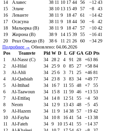
14
Алавес
38
11
10
17
44
56
−12
43
15
Эльче
38
10
13
15
49
57
−8
43
16
Леванте
38
11
9
18
47
61
−14
42
17
Осасуна
38
11
9
18
44
50
−6
42
18
Мальорка (В)
38
11
9
18
47
57
−10
42
19
Жирона (В)
38
9
14
15
39
55
−16
41
20
Реал Овьедо (В)
38
6
11
21
26
60
−34
29
Подробнее →
Обновлено: 04.06.2026
Pos
Teamvte
Pld
W
D
L
GF
GA
GD
Pts
1
Al-Nassr (C)
34
28
2
4
91
28
+63
86
2
Al-Hilal
34
25
9
0
85
27
+58
84
3
Al-Ahli
34
25
6
3
71
25
+46
81
4
Al-Qadsiah
34
23
8
3
83
34
+49
77
5
Al-Ittihad
34
16
7
11
55
48
+7
55
6
Al-Taawoun
34
15
8
11
59
46
+13
53
7
Al-Ettifaq
34
14
8
12
51
55
−4
50
8
Neom
34
12
9
13
43
48
−5
45
9
Al-Hazem
34
11
9
14
38
57
−19
42
10
Al-Fayha
34
10
8
16
41
54
−13
38
11
Al-Fateh
34
9
10
15
41
55
−14
37
12
Al-Khaleej
34
10
7
17
54
62
−8
37