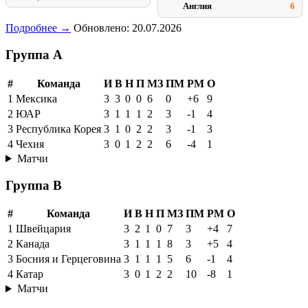
Англия
6
Подробнее →
Обновлено: 20.07.2026
Группа A
#
Команда
И
В
Н
П
МЗ
ПМ
РМ
О
1
Мексика
3
3
0
0
6
0
+6
9
2
ЮАР
3
1
1
1
2
3
-1
4
3
Республика Корея
3
1
0
2
2
3
-1
3
4
Чехия
3
0
1
2
2
6
-4
1
Матчи
Группа B
#
Команда
И
В
Н
П
МЗ
ПМ
РМ
О
1
Швейцария
3
2
1
0
7
3
+4
7
2
Канада
3
1
1
1
8
3
+5
4
3
Босния и Герцеговина
3
1
1
1
5
6
-1
4
4
Катар
3
0
1
2
2
10
-8
1
Матчи