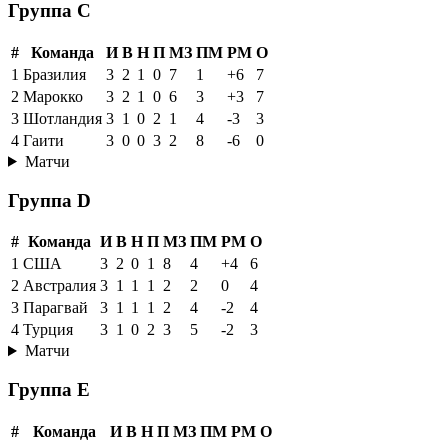
Группа C
#
Команда
И
В
Н
П
МЗ
ПМ
РМ
О
1
Бразилия
3
2
1
0
7
1
+6
7
2
Марокко
3
2
1
0
6
3
+3
7
3
Шотландия
3
1
0
2
1
4
-3
3
4
Гаити
3
0
0
3
2
8
-6
0
Матчи
Группа D
#
Команда
И
В
Н
П
МЗ
ПМ
РМ
О
1
США
3
2
0
1
8
4
+4
6
2
Австралия
3
1
1
1
2
2
0
4
3
Парагвай
3
1
1
1
2
4
-2
4
4
Турция
3
1
0
2
3
5
-2
3
Матчи
Группа E
#
Команда
И
В
Н
П
МЗ
ПМ
РМ
О