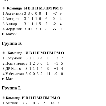
#
Команда
И
В
Н
П
МЗ
ПМ
РМ
О
1
Аргентина
3
3
0
0
8
1
+7
9
2
Австрия
3
1
1
1
6
6
0
4
3
Алжир
3
1
1
1
5
7
-2
4
4
Иордания
3
0
0
3
3
8
-5
0
Матчи
Группа K
#
Команда
И
В
Н
П
МЗ
ПМ
РМ
О
1
Колумбия
3
2
1
0
4
1
+3
7
2
Португалия
3
1
2
0
6
1
+5
5
3
ДР Конго
3
1
1
1
4
3
+1
4
4
Узбекистан
3
0
0
3
2
11
-9
0
Матчи
Группа L
#
Команда
И
В
Н
П
МЗ
ПМ
РМ
О
1
Англия
3
2
1
0
6
2
+4
7