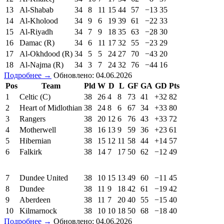
13
Al-Shabab
34
8
11
15
44
57
−13
35
14
Al-Kholood
34
9
6
19
39
61
−22
33
15
Al-Riyadh
34
7
9
18
35
63
−28
30
16
Damac (R)
34
6
11
17
32
55
−23
29
17
Al-Okhdood (R)
34
5
5
24
27
70
−43
20
18
Al-Najma (R)
34
3
7
24
32
76
−44
16
Подробнее →
Обновлено: 04.06.2026
Pos
Team
Pld
W
D
L
GF
GA
GD
Pts
1
Celtic (C)
38
26
4
8
73
41
+32
82
2
Heart of Midlothian
38
24
8
6
67
34
+33
80
3
Rangers
38
20
12
6
76
43
+33
72
4
Motherwell
38
16
13
9
59
36
+23
61
5
Hibernian
38
15
12
11
58
44
+14
57
6
Falkirk
38
14
7
17
50
62
−12
49
7
Dundee United
38
10
15
13
49
60
−11
45
8
Dundee
38
11
9
18
42
61
−19
42
9
Aberdeen
38
11
7
20
40
55
−15
40
10
Kilmarnock
38
10
10
18
50
68
−18
40
Подробнее →
Обновлено: 04.06.2026