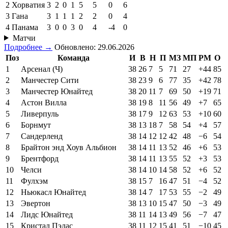
2
Хорватия
3
2
0
1
5
5
0
6
3
Гана
3
1
1
1
2
2
0
4
4
Панама
3
0
0
3
0
4
-4
0
Матчи
Подробнее →
Обновлено: 29.06.2026
Поз
Команда
И
В
Н
П
МЗ
МП
РМ
О
1
Арсенал (Ч)
38
26
7
5
71
27
+44
85
2
Манчестер Сити
38
23
9
6
77
35
+42
78
3
Манчестер Юнайтед
38
20
11
7
69
50
+19
71
4
Астон Вилла
38
19
8
11
56
49
+7
65
5
Ливерпуль
38
17
9
12
63
53
+10
60
6
Борнмут
38
13
18
7
58
54
+4
57
7
Сандерленд
38
14
12
12
42
48
−6
54
8
Брайтон энд Хоув Альбион
38
14
11
13
52
46
+6
53
9
Брентфорд
38
14
11
13
55
52
+3
53
10
Челси
38
14
10
14
58
52
+6
52
11
Фулхэм
38
15
7
16
47
51
−4
52
12
Ньюкасл Юнайтед
38
14
7
17
53
55
−2
49
13
Эвертон
38
13
10
15
47
50
−3
49
14
Лидс Юнайтед
38
11
14
13
49
56
−7
47
15
Кристал Пэлас
38
11
12
15
41
51
−10
45