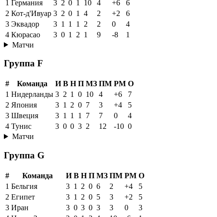
1
Германия
3
2
0
1
10
4
+6
6
2
Кот-д'Ивуар
3
2
0
1
4
2
+2
6
3
Эквадор
3
1
1
1
2
2
0
4
4
Кюрасао
3
0
1
2
1
9
-8
1
Матчи
Группа F
#
Команда
И
В
Н
П
МЗ
ПМ
РМ
О
1
Нидерланды
3
2
1
0
10
4
+6
7
2
Япония
3
1
2
0
7
3
+4
5
3
Швеция
3
1
1
1
7
7
0
4
4
Тунис
3
0
0
3
2
12
-10
0
Матчи
Группа G
#
Команда
И
В
Н
П
МЗ
ПМ
РМ
О
1
Бельгия
3
1
2
0
6
2
+4
5
2
Египет
3
1
2
0
5
3
+2
5
3
Иран
3
0
3
0
3
3
0
3