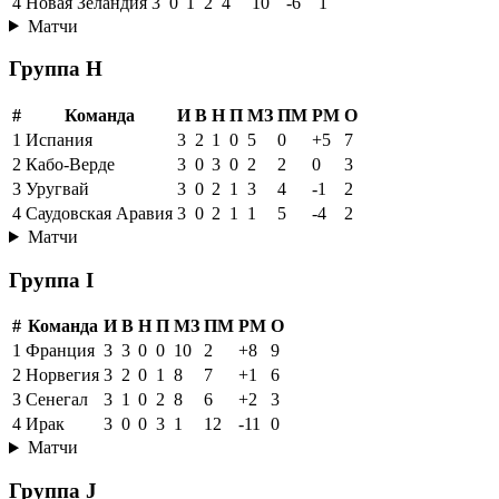
4
Новая Зеландия
3
0
1
2
4
10
-6
1
Матчи
Группа H
#
Команда
И
В
Н
П
МЗ
ПМ
РМ
О
1
Испания
3
2
1
0
5
0
+5
7
2
Кабо-Верде
3
0
3
0
2
2
0
3
3
Уругвай
3
0
2
1
3
4
-1
2
4
Саудовская Аравия
3
0
2
1
1
5
-4
2
Матчи
Группа I
#
Команда
И
В
Н
П
МЗ
ПМ
РМ
О
1
Франция
3
3
0
0
10
2
+8
9
2
Норвегия
3
2
0
1
8
7
+1
6
3
Сенегал
3
1
0
2
8
6
+2
3
4
Ирак
3
0
0
3
1
12
-11
0
Матчи
Группа J