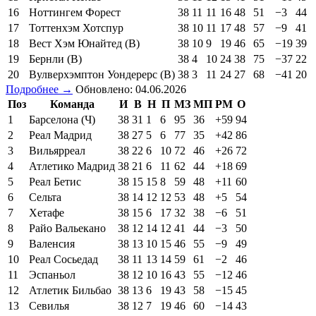
16
Ноттингем Форест
38
11
11
16
48
51
−3
44
17
Тоттенхэм Хотспур
38
10
11
17
48
57
−9
41
18
Вест Хэм Юнайтед (В)
38
10
9
19
46
65
−19
39
19
Бернли (В)
38
4
10
24
38
75
−37
22
20
Вулверхэмптон Уондерерс (В)
38
3
11
24
27
68
−41
20
Подробнее →
Обновлено: 04.06.2026
Поз
Команда
И
В
Н
П
МЗ
МП
РМ
О
1
Барселона (Ч)
38
31
1
6
95
36
+59
94
2
Реал Мадрид
38
27
5
6
77
35
+42
86
3
Вильярреал
38
22
6
10
72
46
+26
72
4
Атлетико Мадрид
38
21
6
11
62
44
+18
69
5
Реал Бетис
38
15
15
8
59
48
+11
60
6
Сельта
38
14
12
12
53
48
+5
54
7
Хетафе
38
15
6
17
32
38
−6
51
8
Райо Вальекано
38
12
14
12
41
44
−3
50
9
Валенсия
38
13
10
15
46
55
−9
49
10
Реал Сосьедад
38
11
13
14
59
61
−2
46
11
Эспаньол
38
12
10
16
43
55
−12
46
12
Атлетик Бильбао
38
13
6
19
43
58
−15
45
13
Севилья
38
12
7
19
46
60
−14
43