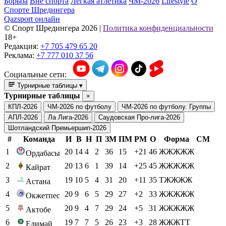
Борьба
Вне спорта
Легкая атлетика
ЧМ-2026
Lifestyle
О
Спорте Шредингера
Qazsport онлайн
© Cпорт Шредингера 2026
|
Политика конфиденциальности
18+
Редакция:
+7 705 479 65 20
Реклама:
+7 777 010 37 56
Социальные сети:
Турнирные таблицы
▾
Турнирные таблицы
×
КПЛ-2026
ЧМ-2026 по футболу
ЧМ-2026 по футболу. Группы
АПЛ-2026
Ла Лига-2026
Саудовская Про-лига-2026
Шотландский Премьершип-2026
#
Команда
И
В
Н
П
ЗМ
ПМ
РМ
О
Форма
СМ
1
20
14
4
2
36
15
+21
46
ЖЖЖЖЖ
Ордабасы
2
20
13
6
1
39
14
+25
45
ЖЖЖЖЖ
Кайрат
3
19
10
5
4
31
20
+11
35
ТЖЖЖЖ
Астана
4
20
9
6
5
29
27
+2
33
ЖЖЖЖЖ
Окжетпес
5
20
9
4
7
29
24
+5
31
ЖЖЖЖЖ
Актобе
6
19
7
7
5
26
23
+3
28
ЖЖЖТТ
Елимай