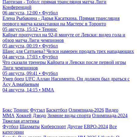
Партизан - Тобол: прямая трансляция матча Лиги
Конференций
06 августа, 12:00 • Футбол
Елена Рыбакина - Дарья Касаткина. Прямая трансляция
первого матча казахстанки на Мастерс в Торонто
05 августа, 15:12 • Теннис
Кайрат пропустил на 92-й минуте от Левски: видео гола и
обзор матча Лиги чемпионов
05 августа, 00:19 • Футбол
Шанс для Сатпаева? Челси намерен продать трех нападающих
04 августа, 17:03 • Футбол
Что сказали тренеры Кайрата и Левски после первой игры
Лиги чемпионов
05 августа, 09:41 • Футбол
Умер боец UFC Аллан Насименто. Он должен был драться с
Асу Алмабаевым
04 августа, 14:15 • ММА
Бокс
Теннис
Футзал
Баскетбол
Олимпиада-2026
Видео
ММА
Хоккей
Дзюдо
Зимние виды спорта
Олимпиада-2024
Тяжелая атлетика
Футбол
Шахматы
Киберспорт
Другие
ЕВРО-2024
Все
категории