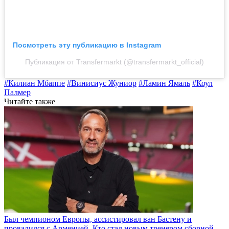
Посмотреть эту публикацию в Instagram
Публикация от Transfermarkt (@transfermarkt_official)
#Килиан Мбаппе
#Винисиус Жуниор
#Ламин Ямаль
#Коул
Палмер
Читайте также
Был чемпионом Европы, ассистировал ван Бастену и
провалился с Арменией. Кто стал новым тренером сборной