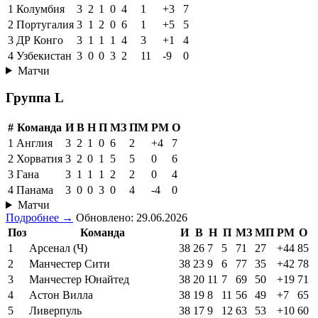
1
Колумбия
3
2
1
0
4
1
+3
7
2
Португалия
3
1
2
0
6
1
+5
5
3
ДР Конго
3
1
1
1
4
3
+1
4
4
Узбекистан
3
0
0
3
2
11
-9
0
Матчи
Группа L
#
Команда
И
В
Н
П
МЗ
ПМ
РМ
О
1
Англия
3
2
1
0
6
2
+4
7
2
Хорватия
3
2
0
1
5
5
0
6
3
Гана
3
1
1
1
2
2
0
4
4
Панама
3
0
0
3
0
4
-4
0
Матчи
Подробнее →
Обновлено: 29.06.2026
Поз
Команда
И
В
Н
П
МЗ
МП
РМ
О
1
Арсенал (Ч)
38
26
7
5
71
27
+44
85
2
Манчестер Сити
38
23
9
6
77
35
+42
78
3
Манчестер Юнайтед
38
20
11
7
69
50
+19
71
4
Астон Вилла
38
19
8
11
56
49
+7
65
5
Ливерпуль
38
17
9
12
63
53
+10
60