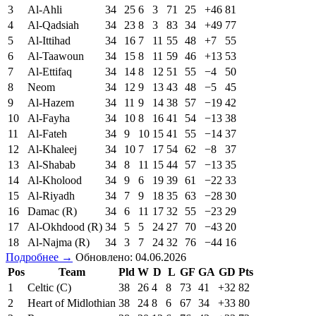
3
Al-Ahli
34
25
6
3
71
25
+46
81
4
Al-Qadsiah
34
23
8
3
83
34
+49
77
5
Al-Ittihad
34
16
7
11
55
48
+7
55
6
Al-Taawoun
34
15
8
11
59
46
+13
53
7
Al-Ettifaq
34
14
8
12
51
55
−4
50
8
Neom
34
12
9
13
43
48
−5
45
9
Al-Hazem
34
11
9
14
38
57
−19
42
10
Al-Fayha
34
10
8
16
41
54
−13
38
11
Al-Fateh
34
9
10
15
41
55
−14
37
12
Al-Khaleej
34
10
7
17
54
62
−8
37
13
Al-Shabab
34
8
11
15
44
57
−13
35
14
Al-Kholood
34
9
6
19
39
61
−22
33
15
Al-Riyadh
34
7
9
18
35
63
−28
30
16
Damac (R)
34
6
11
17
32
55
−23
29
17
Al-Okhdood (R)
34
5
5
24
27
70
−43
20
18
Al-Najma (R)
34
3
7
24
32
76
−44
16
Подробнее →
Обновлено: 04.06.2026
Pos
Team
Pld
W
D
L
GF
GA
GD
Pts
1
Celtic (C)
38
26
4
8
73
41
+32
82
2
Heart of Midlothian
38
24
8
6
67
34
+33
80