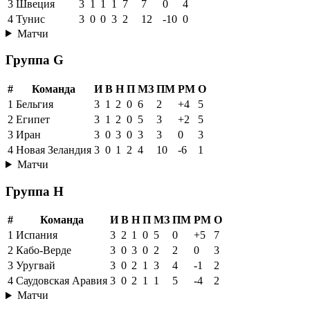
3
Швеция
3
1
1
1
7
7
0
4
4
Тунис
3
0
0
3
2
12
-10
0
Матчи
Группа G
#
Команда
И
В
Н
П
МЗ
ПМ
РМ
О
1
Бельгия
3
1
2
0
6
2
+4
5
2
Египет
3
1
2
0
5
3
+2
5
3
Иран
3
0
3
0
3
3
0
3
4
Новая Зеландия
3
0
1
2
4
10
-6
1
Матчи
Группа H
#
Команда
И
В
Н
П
МЗ
ПМ
РМ
О
1
Испания
3
2
1
0
5
0
+5
7
2
Кабо-Верде
3
0
3
0
2
2
0
3
3
Уругвай
3
0
2
1
3
4
-1
2
4
Саудовская Аравия
3
0
2
1
1
5
-4
2
Матчи