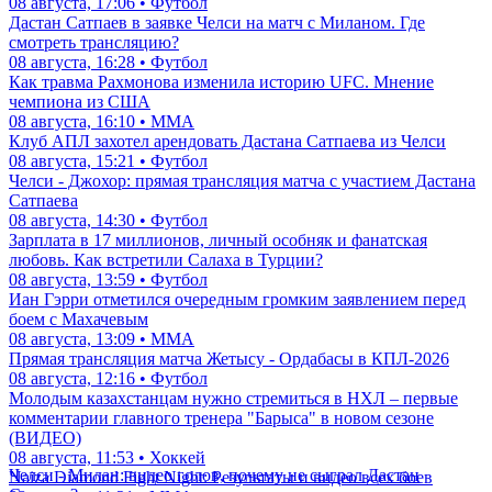
08 августа, 17:06 • Футбол
Дастан Сатпаев в заявке Челси на матч с Миланом. Где
смотреть трансляцию?
08 августа, 16:28 • Футбол
Как травма Рахмонова изменила историю UFC. Мнение
чемпиона из США
08 августа, 16:10 • ММА
Клуб АПЛ захотел арендовать Дастана Сатпаева из Челси
08 августа, 15:21 • Футбол
Челси - Джохор: прямая трансляция матча с участием Дастана
Сатпаева
08 августа, 14:30 • Футбол
Зарплата в 17 миллионов, личный особняк и фанатская
любовь. Как встретили Салаха в Турции?
08 августа, 13:59 • Футбол
Иан Гэрри отметился очередным громким заявлением перед
боем с Махачевым
08 августа, 13:09 • ММА
Прямая трансляция матча Жетысу - Ордабасы в КПЛ-2026
08 августа, 12:16 • Футбол
Молодым казахстанцам нужно стремиться в НХЛ – первые
комментарии главного тренера "Барыса" в новом сезоне
(ВИДЕО)
08 августа, 11:53 • Хоккей
Челси - Милан: видео голов, почему не сыграл Дастан
Naiza Diamond Fight Night: Результаты и видео всех боев