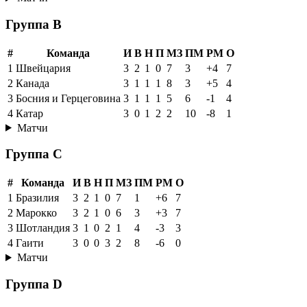
Группа B
#
Команда
И
В
Н
П
МЗ
ПМ
РМ
О
1
Швейцария
3
2
1
0
7
3
+4
7
2
Канада
3
1
1
1
8
3
+5
4
3
Босния и Герцеговина
3
1
1
1
5
6
-1
4
4
Катар
3
0
1
2
2
10
-8
1
Матчи
Группа C
#
Команда
И
В
Н
П
МЗ
ПМ
РМ
О
1
Бразилия
3
2
1
0
7
1
+6
7
2
Марокко
3
2
1
0
6
3
+3
7
3
Шотландия
3
1
0
2
1
4
-3
3
4
Гаити
3
0
0
3
2
8
-6
0
Матчи
Группа D