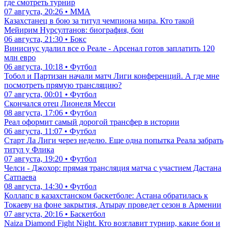
где смотреть турнир
07 августа, 20:26 • ММА
Казахстанец в бою за титул чемпиона мира. Кто такой
Мейирим Нурсултанов: биография, бои
06 августа, 21:30 • Бокс
Винисиус удалил все о Реале - Арсенал готов заплатить 120
млн евро
06 августа, 10:18 • Футбол
Тобол и Партизан начали матч Лиги конференций. А где мне
посмотреть прямую трансляцию?
07 августа, 00:01 • Футбол
Скончался отец Лионеля Месси
08 августа, 17:06 • Футбол
Реал оформит самый дорогой трансфер в истории
06 августа, 11:07 • Футбол
Старт Ла Лиги через неделю. Еще одна попытка Реала забрать
титул у Флика
07 августа, 19:20 • Футбол
Челси - Джохор: прямая трансляция матча с участием Дастана
Сатпаева
08 августа, 14:30 • Футбол
Коллапс в казахстанском баскетболе: Астана обратилась к
Токаеву на фоне закрытия, Атырау проведет сезон в Армении
07 августа, 20:16 • Баскетбол
Naiza Diamond Fight Night. Кто возглавит турнир, какие бои и