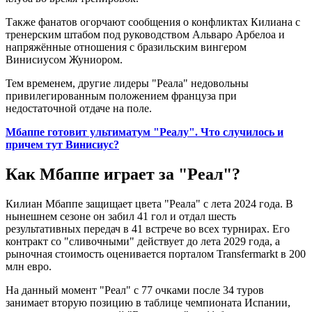
Также фанатов огорчают сообщения о конфликтах Килиана с
тренерским штабом под руководством Альваро Арбелоа и
напряжённые отношения с бразильским вингером
Винисиусом Жуниором.
Тем временем, другие лидеры "Реала" недовольны
привилегированным положением француза при
недостаточной отдаче на поле.
Мбаппе готовит ультиматум "Реалу". Что случилось и
причем тут Винисиус?
Как Мбаппе играет за "Реал"?
Килиан Мбаппе защищает цвета "Реала" с лета 2024 года. В
нынешнем сезоне он забил 41 гол и отдал шесть
результативных передач в 41 встрече во всех турнирах. Его
контракт со "сливочными" действует до лета 2029 года, а
рыночная стоимость оценивается порталом Transfermarkt в 200
млн евро.
На данный момент "Реал" с 77 очками после 34 туров
занимает вторую позицию в таблице чемпионата Испании,