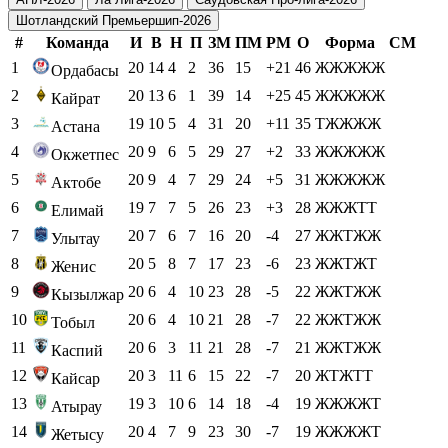
Шотландский Премьершип-2026
#
Команда
И
В
Н
П
ЗМ
ПМ
РМ
О
Форма
СМ
1
20
14
4
2
36
15
+21
46
ЖЖЖЖЖ
Ордабасы
2
20
13
6
1
39
14
+25
45
ЖЖЖЖЖ
Кайрат
3
19
10
5
4
31
20
+11
35
ТЖЖЖЖ
Астана
4
20
9
6
5
29
27
+2
33
ЖЖЖЖЖ
Окжетпес
5
20
9
4
7
29
24
+5
31
ЖЖЖЖЖ
Актобе
6
19
7
7
5
26
23
+3
28
ЖЖЖТТ
Елимай
7
20
7
6
7
16
20
-4
27
ЖЖТЖЖ
Улытау
8
20
5
8
7
17
23
-6
23
ЖЖТЖТ
Женис
9
20
6
4
10
23
28
-5
22
ЖЖТЖЖ
Кызылжар
10
20
6
4
10
21
28
-7
22
ЖЖТЖЖ
Тобыл
11
20
6
3
11
21
28
-7
21
ЖЖТЖЖ
Каспий
12
20
3
11
6
15
22
-7
20
ЖТЖТТ
Кайсар
13
19
3
10
6
14
18
-4
19
ЖЖЖЖТ
Атырау
14
20
4
7
9
23
30
-7
19
ЖЖЖЖТ
Жетысу