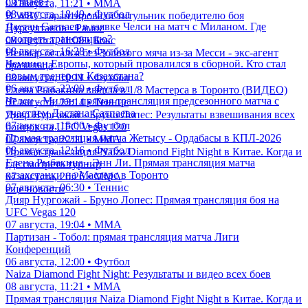
Сатпаев?
08 августа, 11:21 • ММА
08 августа, 18:49 • Футбол
В WBC гарантировали титульник победителю боя
Дастан Сатпаев в заявке Челси на матч с Миланом. Где
Нурсултанов - Рамос
смотреть трансляцию?
08 августа, 11:08 • Бокс
08 августа, 16:28 • Футбол
Неймар остался без Золотого мяча из-за Месси - экс-агент
Чемпион Европы, который провалился в сборной. Кто стал
бразильца
новым тренером Казахстана?
08 августа, 10:11 • Футбол
06 августа, 22:00 • Футбол
Елена Рыбакина вышла в 1/8 Мастерса в Торонто (ВИДЕО)
Челси - Милан: прямая трансляция предсезонного матча с
07 августа, 23:14 • Теннис
участием Дастана Сатпаева
Дияр Нургожай - Бруно Лопес: Результаты взвешивания всех
07 августа, 15:00 • Футбол
бойцов на UFC Vegas 120
Прямая трансляция матча Жетысу - Ордабасы в КПЛ-2026
07 августа, 22:11 • ММА
08 августа, 12:16 • Футбол
Прямая трансляция Naiza Diamond Fight Night в Китае. Когда и
Елена Рыбакина - Энн Ли. Прямая трансляция матча
где смотреть турнир
казахстанки на Мастерс в Торонто
07 августа, 20:26 • ММА
07 августа, 06:30 • Теннис
еще новости
Дияр Нургожай - Бруно Лопес: Прямая трансляция боя на
UFC Vegas 120
07 августа, 19:04 • ММА
Партизан - Тобол: прямая трансляция матча Лиги
Конференций
06 августа, 12:00 • Футбол
Naiza Diamond Fight Night: Результаты и видео всех боев
08 августа, 11:21 • ММА
Прямая трансляция Naiza Diamond Fight Night в Китае. Когда и