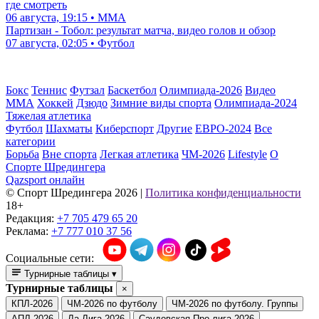
где смотреть
06 августа, 19:15 • ММА
Партизан - Тобол: результат матча, видео голов и обзор
07 августа, 02:05 • Футбол
Бокс
Теннис
Футзал
Баскетбол
Олимпиада-2026
Видео
ММА
Хоккей
Дзюдо
Зимние виды спорта
Олимпиада-2024
Тяжелая атлетика
Футбол
Шахматы
Киберспорт
Другие
ЕВРО-2024
Все
категории
Борьба
Вне спорта
Легкая атлетика
ЧМ-2026
Lifestyle
О
Спорте Шредингера
Qazsport онлайн
© Cпорт Шредингера 2026
|
Политика конфиденциальности
18+
Редакция:
+7 705 479 65 20
Реклама:
+7 777 010 37 56
Социальные сети:
Турнирные таблицы
▾
Турнирные таблицы
×
КПЛ-2026
ЧМ-2026 по футболу
ЧМ-2026 по футболу. Группы
АПЛ-2026
Ла Лига-2026
Саудовская Про-лига-2026