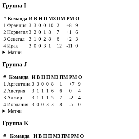
Группа I
#
Команда
И
В
Н
П
МЗ
ПМ
РМ
О
1
Франция
3
3
0
0
10
2
+8
9
2
Норвегия
3
2
0
1
8
7
+1
6
3
Сенегал
3
1
0
2
8
6
+2
3
4
Ирак
3
0
0
3
1
12
-11
0
Матчи
Группа J
#
Команда
И
В
Н
П
МЗ
ПМ
РМ
О
1
Аргентина
3
3
0
0
8
1
+7
9
2
Австрия
3
1
1
1
6
6
0
4
3
Алжир
3
1
1
1
5
7
-2
4
4
Иордания
3
0
0
3
3
8
-5
0
Матчи
Группа K
#
Команда
И
В
Н
П
МЗ
ПМ
РМ
О