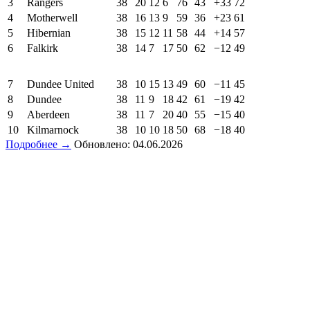
3
Rangers
38
20
12
6
76
43
+33
72
4
Motherwell
38
16
13
9
59
36
+23
61
5
Hibernian
38
15
12
11
58
44
+14
57
6
Falkirk
38
14
7
17
50
62
−12
49
7
Dundee United
38
10
15
13
49
60
−11
45
8
Dundee
38
11
9
18
42
61
−19
42
9
Aberdeen
38
11
7
20
40
55
−15
40
10
Kilmarnock
38
10
10
18
50
68
−18
40
Подробнее →
Обновлено: 04.06.2026