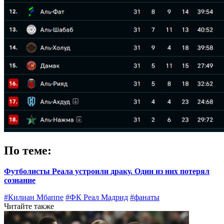
По теме:
Футболисты Реала устроили драку. Один из них потерял
сознание
#Килиан Мбаппе
#ФК Реал Мадрид
#фанаты
Читайте также