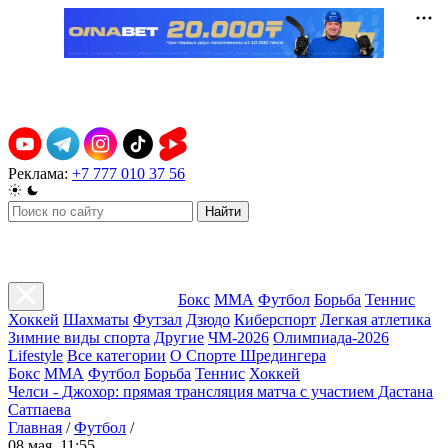
Реклама:
+7 777 010 37 56
Найти
Бокс
ММА
Футбол
Борьба
Теннис
Хоккей
Шахматы
Футзал
Дзюдо
Киберспорт
Легкая атлетика
Зимние виды спорта
Другие
ЧМ-2026
Олимпиада-2026
Lifestyle
Все категории
О Спорте Шредингера
Бокс
ММА
Футбол
Борьба
Теннис
Хоккей
Челси - Джохор: прямая трансляция матча с участием Дастана
Сатпаева
Главная
/
Футбол
/
08 мая, 11:55