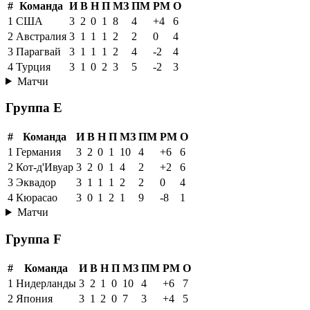
#
Команда
И
В
Н
П
МЗ
ПМ
РМ
О
1
США
3
2
0
1
8
4
+4
6
2
Австралия
3
1
1
1
2
2
0
4
3
Парагвай
3
1
1
1
2
4
-2
4
4
Турция
3
1
0
2
3
5
-2
3
Матчи
Группа E
#
Команда
И
В
Н
П
МЗ
ПМ
РМ
О
1
Германия
3
2
0
1
10
4
+6
6
2
Кот-д'Ивуар
3
2
0
1
4
2
+2
6
3
Эквадор
3
1
1
1
2
2
0
4
4
Кюрасао
3
0
1
2
1
9
-8
1
Матчи
Группа F
#
Команда
И
В
Н
П
МЗ
ПМ
РМ
О
1
Нидерланды
3
2
1
0
10
4
+6
7
2
Япония
3
1
2
0
7
3
+4
5