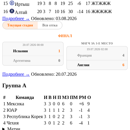
15
19
3
8
8
19
25
-6
17
ЖТЖЖЖ
Иртыш
16
20
3
7
10
16
30
-14
16
ЖЖЖЖЖ
Алтай
Подробнее →
Обновлено: 03.08.2026
Текущая стадия
Вся сетка
ФИНАЛ
МАТЧ ЗА 3-Е МЕСТО
20.07.2026 00:00
19.07.2026 02:00
Испания
1
Франция
4
Аргентина
0
Англия
6
Подробнее →
Обновлено: 20.07.2026
Группа A
#
Команда
И
В
Н
П
МЗ
ПМ
РМ
О
1
Мексика
3
3
0
0
6
0
+6
9
2
ЮАР
3
1
1
1
2
3
-1
4
3
Республика Корея
3
1
0
2
2
3
-1
3
4
Чехия
3
0
1
2
2
6
-4
1
Матчи