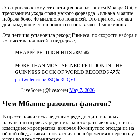
Это привело к тому, что петиция под названием Mbappe Out, с
требованием ухода французского форварда Килиана Мбаппе
набрала более 40 миллионов подписей. Это притом, что два
дня назад количество подписей составляло 11 миллионов.
Эта петиция установила рекорд Гиннеса, по скорости набора и
количеству подписей в поддержку.
MBAPPÉ PETITION HITS 28M ✍️
MORE THAN MOST SIGNED PETITION IN THE
GUINNESS BOOK OF WORLD RECORDS 🤯🌎
pic.twitter.com/OSQhn3UQyJ
— LiveScore (@livescore)
May 7, 2026
Чем Мбаппе разозлил фанатов?
В прессе появились сведения о ряде дисциплинарных
нарушений игрока. Среди них - многократные опоздания на
командные мероприятия, включая 40‑минутное опоздание на
общий обед, а также проявления пренебрежения к персоналу
клуба во время тренировок.