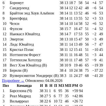
6
Борнмут
38
13
18
7
58
54
+4
57
7
Сандерленд
38
14
12
12
42
48
−6
54
8
Брайтон энд Хоув Альбион
38
14
11
13
52
46
+6
53
9
Брентфорд
38
14
11
13
55
52
+3
53
10
Челси
38
14
10
14
58
52
+6
52
11
Фулхэм
38
15
7
16
47
51
−4
52
12
Ньюкасл Юнайтед
38
14
7
17
53
55
−2
49
13
Эвертон
38
13
10
15
47
50
−3
49
14
Лидс Юнайтед
38
11
14
13
49
56
−7
47
15
Кристал Пэлас
38
11
12
15
41
51
−10
45
16
Ноттингем Форест
38
11
11
16
48
51
−3
44
17
Тоттенхэм Хотспур
38
10
11
17
48
57
−9
41
18
Вест Хэм Юнайтед (В)
38
10
9
19
46
65
−19
39
19
Бернли (В)
38
4
10
24
38
75
−37
22
20
Вулверхэмптон Уондерерс (В)
38
3
11
24
27
68
−41
20
Подробнее →
Обновлено: 04.06.2026
Поз
Команда
И
В
Н
П
МЗ
МП
РМ
О
1
Барселона (Ч)
38
31
1
6
95
36
+59
94
2
Реал Мадрид
38
27
5
6
77
35
+42
86
3
Вильярреал
38
22
6
10
72
46
+26
72