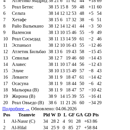
4
Атлетико Мадрид
38
21
6
11
62
44
+18
69
5
Реал Бетис
38
15
15
8
59
48
+11
60
6
Сельта
38
14
12
12
53
48
+5
54
7
Хетафе
38
15
6
17
32
38
−6
51
8
Райо Вальекано
38
12
14
12
41
44
−3
50
9
Валенсия
38
13
10
15
46
55
−9
49
10
Реал Сосьедад
38
11
13
14
59
61
−2
46
11
Эспаньол
38
12
10
16
43
55
−12
46
12
Атлетик Бильбао
38
13
6
19
43
58
−15
45
13
Севилья
38
12
7
19
46
60
−14
43
14
Алавес
38
11
10
17
44
56
−12
43
15
Эльче
38
10
13
15
49
57
−8
43
16
Леванте
38
11
9
18
47
61
−14
42
17
Осасуна
38
11
9
18
44
50
−6
42
18
Мальорка (В)
38
11
9
18
47
57
−10
42
19
Жирона (В)
38
9
14
15
39
55
−16
41
20
Реал Овьедо (В)
38
6
11
21
26
60
−34
29
Подробнее →
Обновлено: 04.06.2026
Pos
Teamvte
Pld
W
D
L
GF
GA
GD
Pts
1
Al-Nassr (C)
34
28
2
4
91
28
+63
86
2
Al-Hilal
34
25
9
0
85
27
+58
84