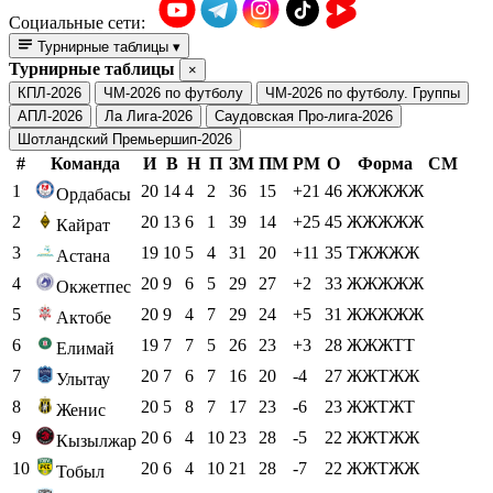
Социальные сети:
Турнирные таблицы
▾
Турнирные таблицы
×
КПЛ-2026
ЧМ-2026 по футболу
ЧМ-2026 по футболу. Группы
АПЛ-2026
Ла Лига-2026
Саудовская Про-лига-2026
Шотландский Премьершип-2026
#
Команда
И
В
Н
П
ЗМ
ПМ
РМ
О
Форма
СМ
1
20
14
4
2
36
15
+21
46
ЖЖЖЖЖ
Ордабасы
2
20
13
6
1
39
14
+25
45
ЖЖЖЖЖ
Кайрат
3
19
10
5
4
31
20
+11
35
ТЖЖЖЖ
Астана
4
20
9
6
5
29
27
+2
33
ЖЖЖЖЖ
Окжетпес
5
20
9
4
7
29
24
+5
31
ЖЖЖЖЖ
Актобе
6
19
7
7
5
26
23
+3
28
ЖЖЖТТ
Елимай
7
20
7
6
7
16
20
-4
27
ЖЖТЖЖ
Улытау
8
20
5
8
7
17
23
-6
23
ЖЖТЖТ
Женис
9
20
6
4
10
23
28
-5
22
ЖЖТЖЖ
Кызылжар
10
20
6
4
10
21
28
-7
22
ЖЖТЖЖ
Тобыл