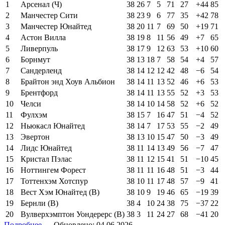
1
Арсенал (Ч)
38
26
7
5
71
27
+44
85
2
Манчестер Сити
38
23
9
6
77
35
+42
78
3
Манчестер Юнайтед
38
20
11
7
69
50
+19
71
4
Астон Вилла
38
19
8
11
56
49
+7
65
5
Ливерпуль
38
17
9
12
63
53
+10
60
6
Борнмут
38
13
18
7
58
54
+4
57
7
Сандерленд
38
14
12
12
42
48
−6
54
8
Брайтон энд Хоув Альбион
38
14
11
13
52
46
+6
53
9
Брентфорд
38
14
11
13
55
52
+3
53
10
Челси
38
14
10
14
58
52
+6
52
11
Фулхэм
38
15
7
16
47
51
−4
52
12
Ньюкасл Юнайтед
38
14
7
17
53
55
−2
49
13
Эвертон
38
13
10
15
47
50
−3
49
14
Лидс Юнайтед
38
11
14
13
49
56
−7
47
15
Кристал Пэлас
38
11
12
15
41
51
−10
45
16
Ноттингем Форест
38
11
11
16
48
51
−3
44
17
Тоттенхэм Хотспур
38
10
11
17
48
57
−9
41
18
Вест Хэм Юнайтед (В)
38
10
9
19
46
65
−19
39
19
Бернли (В)
38
4
10
24
38
75
−37
22
20
Вулверхэмптон Уондерерс (В)
38
3
11
24
27
68
−41
20
Подробнее →
Обновлено: 04.06.2026