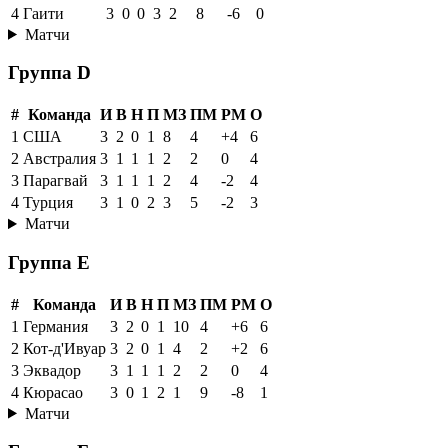
4
Гаити
3
0
0
3
2
8
-6
0
Матчи
Группа D
#
Команда
И
В
Н
П
МЗ
ПМ
РМ
О
1
США
3
2
0
1
8
4
+4
6
2
Австралия
3
1
1
1
2
2
0
4
3
Парагвай
3
1
1
1
2
4
-2
4
4
Турция
3
1
0
2
3
5
-2
3
Матчи
Группа E
#
Команда
И
В
Н
П
МЗ
ПМ
РМ
О
1
Германия
3
2
0
1
10
4
+6
6
2
Кот-д'Ивуар
3
2
0
1
4
2
+2
6
3
Эквадор
3
1
1
1
2
2
0
4
4
Кюрасао
3
0
1
2
1
9
-8
1
Матчи