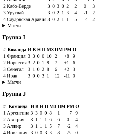
2
Кабо-Верде
3
0
3
0
2
2
0
3
3
Уругвай
3
0
2
1
3
4
-1
2
4
Саудовская Аравия
3
0
2
1
1
5
-4
2
Матчи
Группа I
#
Команда
И
В
Н
П
МЗ
ПМ
РМ
О
1
Франция
3
3
0
0
10
2
+8
9
2
Норвегия
3
2
0
1
8
7
+1
6
3
Сенегал
3
1
0
2
8
6
+2
3
4
Ирак
3
0
0
3
1
12
-11
0
Матчи
Группа J
#
Команда
И
В
Н
П
МЗ
ПМ
РМ
О
1
Аргентина
3
3
0
0
8
1
+7
9
2
Австрия
3
1
1
1
6
6
0
4
3
Алжир
3
1
1
1
5
7
-2
4
4
Иордания
3
0
0
3
3
8
-5
0