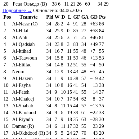
20
Реал Овьедо (В)
38
6
11
21
26
60
−34
29
Подробнее →
Обновлено: 04.06.2026
Pos
Teamvte
Pld
W
D
L
GF
GA
GD
Pts
1
Al-Nassr (C)
34
28
2
4
91
28
+63
86
2
Al-Hilal
34
25
9
0
85
27
+58
84
3
Al-Ahli
34
25
6
3
71
25
+46
81
4
Al-Qadsiah
34
23
8
3
83
34
+49
77
5
Al-Ittihad
34
16
7
11
55
48
+7
55
6
Al-Taawoun
34
15
8
11
59
46
+13
53
7
Al-Ettifaq
34
14
8
12
51
55
−4
50
8
Neom
34
12
9
13
43
48
−5
45
9
Al-Hazem
34
11
9
14
38
57
−19
42
10
Al-Fayha
34
10
8
16
41
54
−13
38
11
Al-Fateh
34
9
10
15
41
55
−14
37
12
Al-Khaleej
34
10
7
17
54
62
−8
37
13
Al-Shabab
34
8
11
15
44
57
−13
35
14
Al-Kholood
34
9
6
19
39
61
−22
33
15
Al-Riyadh
34
7
9
18
35
63
−28
30
16
Damac (R)
34
6
11
17
32
55
−23
29
17
Al-Okhdood (R)
34
5
5
24
27
70
−43
20