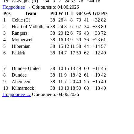
18
Al-Najma (R)
34
3
7
24
32
76
−44
16
Подробнее →
Обновлено: 04.06.2026
Pos
Team
Pld
W
D
L
GF
GA
GD
Pts
1
Celtic (C)
38
26
4
8
73
41
+32
82
2
Heart of Midlothian
38
24
8
6
67
34
+33
80
3
Rangers
38
20
12
6
76
43
+33
72
4
Motherwell
38
16
13
9
59
36
+23
61
5
Hibernian
38
15
12
11
58
44
+14
57
6
Falkirk
38
14
7
17
50
62
−12
49
7
Dundee United
38
10
15
13
49
60
−11
45
8
Dundee
38
11
9
18
42
61
−19
42
9
Aberdeen
38
11
7
20
40
55
−15
40
10
Kilmarnock
38
10
10
18
50
68
−18
40
Подробнее →
Обновлено: 04.06.2026