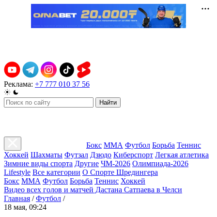
Реклама:
+7 777 010 37 56
Найти
Бокс
ММА
Футбол
Борьба
Теннис
Хоккей
Шахматы
Футзал
Дзюдо
Киберспорт
Легкая атлетика
Зимние виды спорта
Другие
ЧМ-2026
Олимпиада-2026
Lifestyle
Все категории
О Спорте Шредингера
Бокс
ММА
Футбол
Борьба
Теннис
Хоккей
Видео всех голов и матчей Дастана Сатпаева в Челси
Главная
/
Футбол
/
18 мая, 09:24