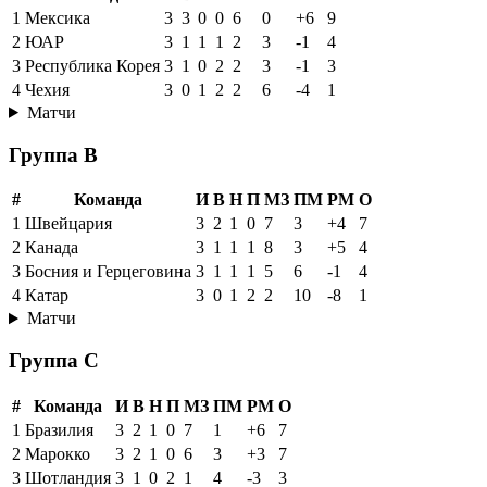
1
Мексика
3
3
0
0
6
0
+6
9
2
ЮАР
3
1
1
1
2
3
-1
4
3
Республика Корея
3
1
0
2
2
3
-1
3
4
Чехия
3
0
1
2
2
6
-4
1
Матчи
Группа B
#
Команда
И
В
Н
П
МЗ
ПМ
РМ
О
1
Швейцария
3
2
1
0
7
3
+4
7
2
Канада
3
1
1
1
8
3
+5
4
3
Босния и Герцеговина
3
1
1
1
5
6
-1
4
4
Катар
3
0
1
2
2
10
-8
1
Матчи
Группа C
#
Команда
И
В
Н
П
МЗ
ПМ
РМ
О
1
Бразилия
3
2
1
0
7
1
+6
7
2
Марокко
3
2
1
0
6
3
+3
7
3
Шотландия
3
1
0
2
1
4
-3
3