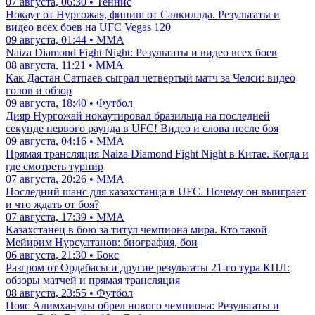
07 августа, 06:30 • Теннис
Нокаут от Нургожая, финиш от Салкиллда. Результаты и
видео всех боев на UFC Vegas 120
09 августа, 01:44 • ММА
Naiza Diamond Fight Night: Результаты и видео всех боев
08 августа, 11:21 • ММА
Как Дастан Сатпаев сыграл четвертый матч за Челси: видео
голов и обзор
09 августа, 18:40 • Футбол
Дияр Нургожай нокаутировал бразильца на последней
секунде первого раунда в UFC! Видео и слова после боя
09 августа, 04:16 • ММА
Прямая трансляция Naiza Diamond Fight Night в Китае. Когда и
где смотреть турнир
07 августа, 20:26 • ММА
Последний шанс для казахстанца в UFC. Почему он выиграет
и что ждать от боя?
07 августа, 17:39 • ММА
Казахстанец в бою за титул чемпиона мира. Кто такой
Мейирим Нурсултанов: биография, бои
06 августа, 21:30 • Бокс
Разгром от Ордабасы и другие результаты 21-го тура КПЛ:
обзоры матчей и прямая трансляция
08 августа, 23:55 • Футбол
Пояс Алимханулы обрел нового чемпиона: Результаты и