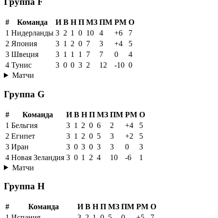
Группа F
#
Команда
И
В
Н
П
МЗ
ПМ
РМ
О
1
Нидерланды
3
2
1
0
10
4
+6
7
2
Япония
3
1
2
0
7
3
+4
5
3
Швеция
3
1
1
1
7
7
0
4
4
Тунис
3
0
0
3
2
12
-10
0
Матчи
Группа G
#
Команда
И
В
Н
П
МЗ
ПМ
РМ
О
1
Бельгия
3
1
2
0
6
2
+4
5
2
Египет
3
1
2
0
5
3
+2
5
3
Иран
3
0
3
0
3
3
0
3
4
Новая Зеландия
3
0
1
2
4
10
-6
1
Матчи
Группа H
#
Команда
И
В
Н
П
МЗ
ПМ
РМ
О
1
Испания
3
2
1
0
5
0
+5
7