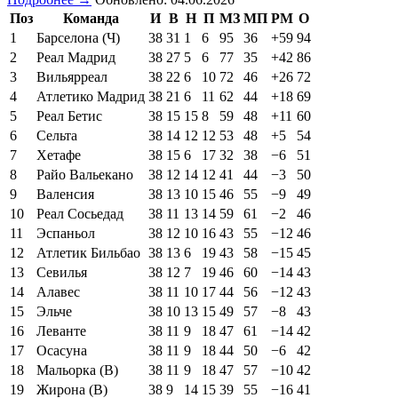
Поз
Команда
И
В
Н
П
МЗ
МП
РМ
О
1
Барселона (Ч)
38
31
1
6
95
36
+59
94
2
Реал Мадрид
38
27
5
6
77
35
+42
86
3
Вильярреал
38
22
6
10
72
46
+26
72
4
Атлетико Мадрид
38
21
6
11
62
44
+18
69
5
Реал Бетис
38
15
15
8
59
48
+11
60
6
Сельта
38
14
12
12
53
48
+5
54
7
Хетафе
38
15
6
17
32
38
−6
51
8
Райо Вальекано
38
12
14
12
41
44
−3
50
9
Валенсия
38
13
10
15
46
55
−9
49
10
Реал Сосьедад
38
11
13
14
59
61
−2
46
11
Эспаньол
38
12
10
16
43
55
−12
46
12
Атлетик Бильбао
38
13
6
19
43
58
−15
45
13
Севилья
38
12
7
19
46
60
−14
43
14
Алавес
38
11
10
17
44
56
−12
43
15
Эльче
38
10
13
15
49
57
−8
43
16
Леванте
38
11
9
18
47
61
−14
42
17
Осасуна
38
11
9
18
44
50
−6
42
18
Мальорка (В)
38
11
9
18
47
57
−10
42
19
Жирона (В)
38
9
14
15
39
55
−16
41