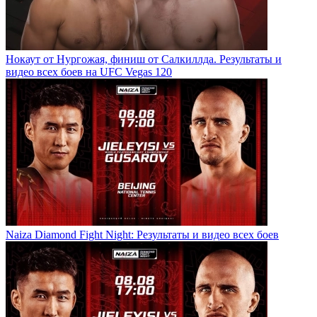
Нокаут от Нургожая, финиш от Салкиллда. Результаты и
видео всех боев на UFC Vegas 120
Naiza Diamond Fight Night: Результаты и видео всех боев