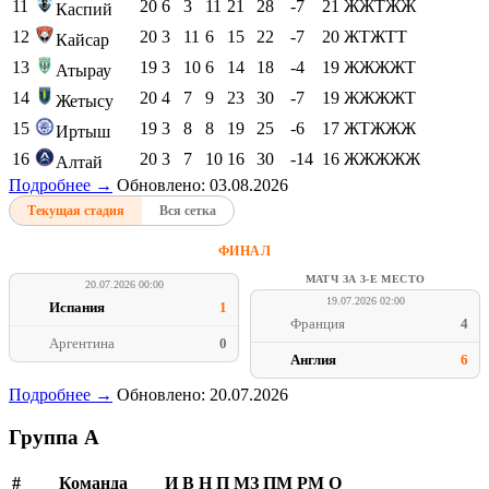
11
20
6
3
11
21
28
-7
21
ЖЖТЖЖ
Каспий
12
20
3
11
6
15
22
-7
20
ЖТЖТТ
Кайсар
13
19
3
10
6
14
18
-4
19
ЖЖЖЖТ
Атырау
14
20
4
7
9
23
30
-7
19
ЖЖЖЖТ
Жетысу
15
19
3
8
8
19
25
-6
17
ЖТЖЖЖ
Иртыш
16
20
3
7
10
16
30
-14
16
ЖЖЖЖЖ
Алтай
Подробнее →
Обновлено: 03.08.2026
Текущая стадия
Вся сетка
ФИНАЛ
МАТЧ ЗА 3-Е МЕСТО
20.07.2026 00:00
19.07.2026 02:00
Испания
1
Франция
4
Аргентина
0
Англия
6
Подробнее →
Обновлено: 20.07.2026
Группа A
#
Команда
И
В
Н
П
МЗ
ПМ
РМ
О