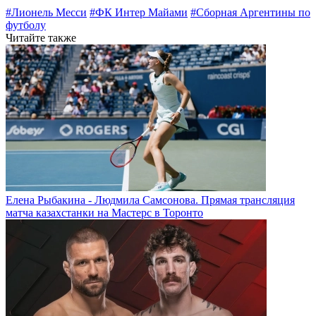
#Лионель Месси
#ФК Интер Майами
#Сборная Аргентины по
футболу
Читайте также
Елена Рыбакина - Людмила Самсонова. Прямая трансляция
матча казахстанки на Мастерс в Торонто