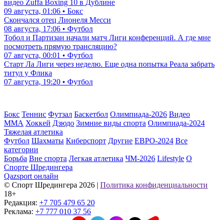
видео Zuffa Boxing 10 в Дублине
09 августа, 01:06 • Бокс
Скончался отец Лионеля Месси
08 августа, 17:06 • Футбол
Тобол и Партизан начали матч Лиги конференций. А где мне
посмотреть прямую трансляцию?
07 августа, 00:01 • Футбол
Старт Ла Лиги через неделю. Еще одна попытка Реала забрать
титул у Флика
07 августа, 19:20 • Футбол
Бокс
Теннис
Футзал
Баскетбол
Олимпиада-2026
Видео
ММА
Хоккей
Дзюдо
Зимние виды спорта
Олимпиада-2024
Тяжелая атлетика
Футбол
Шахматы
Киберспорт
Другие
ЕВРО-2024
Все
категории
Борьба
Вне спорта
Легкая атлетика
ЧМ-2026
Lifestyle
О
Спорте Шредингера
Qazsport онлайн
© Cпорт Шредингера 2026
|
Политика конфиденциальности
18+
Редакция:
+7 705 479 65 20
Реклама:
+7 777 010 37 56