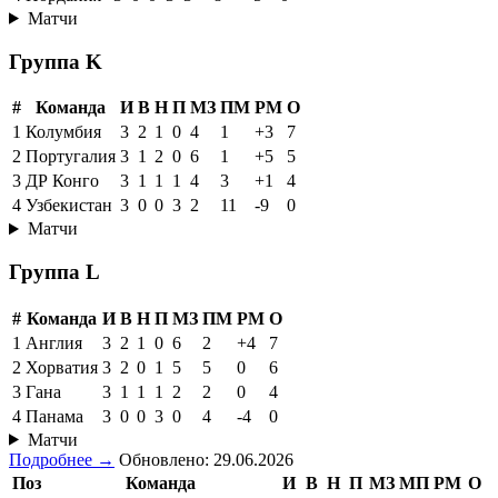
Матчи
Группа K
#
Команда
И
В
Н
П
МЗ
ПМ
РМ
О
1
Колумбия
3
2
1
0
4
1
+3
7
2
Португалия
3
1
2
0
6
1
+5
5
3
ДР Конго
3
1
1
1
4
3
+1
4
4
Узбекистан
3
0
0
3
2
11
-9
0
Матчи
Группа L
#
Команда
И
В
Н
П
МЗ
ПМ
РМ
О
1
Англия
3
2
1
0
6
2
+4
7
2
Хорватия
3
2
0
1
5
5
0
6
3
Гана
3
1
1
1
2
2
0
4
4
Панама
3
0
0
3
0
4
-4
0
Матчи
Подробнее →
Обновлено: 29.06.2026
Поз
Команда
И
В
Н
П
МЗ
МП
РМ
О