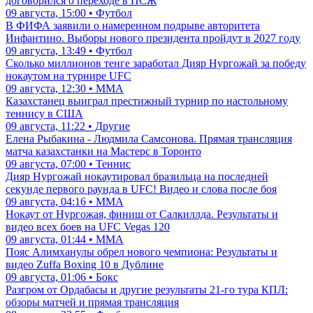
договорился о переходе в ПСЖ
09 августа, 15:00 • Футбол
В ФИФА заявили о намеренном подрыве авторитета
Инфантино. Выборы нового президента пройдут в 2027 году
09 августа, 13:49 • Футбол
Сколько миллионов тенге заработал Дияр Нургожай за победу
нокаутом на турнире UFC
09 августа, 12:30 • ММА
Казахстанец выиграл престижный турнир по настольному
теннису в США
09 августа, 11:22 • Другие
Елена Рыбакина - Людмила Самсонова. Прямая трансляция
матча казахстанки на Мастерс в Торонто
09 августа, 07:00 • Теннис
Дияр Нургожай нокаутировал бразильца на последней
секунде первого раунда в UFC! Видео и слова после боя
09 августа, 04:16 • ММА
Нокаут от Нургожая, финиш от Салкиллда. Результаты и
видео всех боев на UFC Vegas 120
09 августа, 01:44 • ММА
Пояс Алимханулы обрел нового чемпиона: Результаты и
видео Zuffa Boxing 10 в Дублине
09 августа, 01:06 • Бокс
Разгром от Ордабасы и другие результаты 21-го тура КПЛ:
обзоры матчей и прямая трансляция