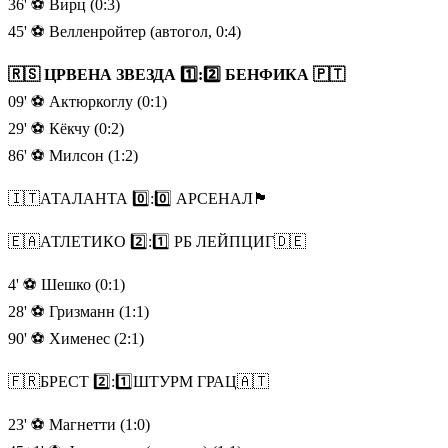
36' ⚽️ Вирц (0:3)
45' ⚽️ Велленройтер (автогол, 0:4)
🇷🇸 ЦРВЕНА ЗВЕЗДА 1️⃣:2️⃣ БЕНФИКА 🇵🇹
09' ⚽️ Актюркоглу (0:1)
29' ⚽️ Кёкчу (0:2)
86' ⚽️ Милсон (1:2)
🇮🇹АТАЛАНТА 0️⃣:0️⃣ АРСЕНАЛ🏴󠁧󠁢󠁥󠁮󠁧󠁿
🇪🇦АТЛЕТИКО 2️⃣:1️⃣ РБ ЛЕЙПЦИГ🇩🇪
4' ⚽️ Шешко (0:1)
28' ⚽️ Гризманн (1:1)
90' ⚽️ Хименес (2:1)
🇫🇷БРЕСТ 2️⃣:1️⃣ШТУРМ ГРАЦ🇦🇹
23' ⚽️ Магнетти (1:0)