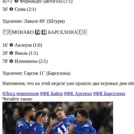
45+1' ⚽️ Фернандес (автогол) (1:1)
56' ⚽️ Сима (2:1)
Удаление: Лавале 89` (Штурм)
🇫🇷МОНАКО 2️⃣:1️⃣ БАРСЕЛОНА🇪🇦
16' ⚽️ Аклиуш (1:0)
28' ⚽️ Ямаль (1:1)
78' ⚽️ Иленикена (2:1)
Удаление: Гарсия 11` (Барселона)
Напомним, что на этой неделе уже прошло два игровых дня о
#Лига чемпионов
#ФК Байер
#ФК Арсенал
#ФК Барселона
Читайте также