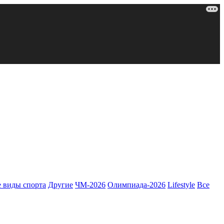
 виды спорта
Другие
ЧМ-2026
Олимпиада-2026
Lifestyle
Все