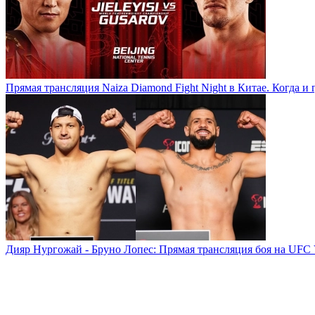
Прямая трансляция Naiza Diamond Fight Night в Китае. Когда и 
Дияр Нургожай - Бруно Лопес: Прямая трансляция боя на UFC 