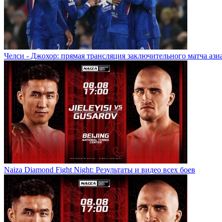
Челси - Джохор: прямая трансляция заключительного матча ази
Naiza Diamond Fight Night: Результаты и видео всех боев