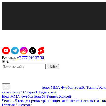
Реклама:
+7 777 010 37 56
Найти
Бокс
ММА
Футбол
Борьба
Теннис
Хок
категории
О Спорте Шредингера
Бокс
ММА
Футбол
Борьба
Теннис
Хоккей
Челси - Джохор: прямая трансляция заключительного матча ази
Главная
/
Футбол
/