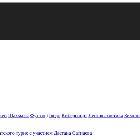
кей
Шахматы
Футзал
Дзюдо
Киберспорт
Легкая атлетика
Зимние
атского турне с участием Дастана Сатпаева