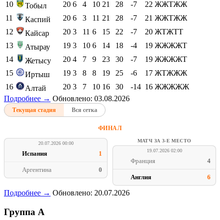
10
20
6
4
10
21
28
-7
22
ЖЖТЖЖ
Тобыл
11
20
6
3
11
21
28
-7
21
ЖЖТЖЖ
Каспий
12
20
3
11
6
15
22
-7
20
ЖТЖТТ
Кайсар
13
19
3
10
6
14
18
-4
19
ЖЖЖЖТ
Атырау
14
20
4
7
9
23
30
-7
19
ЖЖЖЖТ
Жетысу
15
19
3
8
8
19
25
-6
17
ЖТЖЖЖ
Иртыш
16
20
3
7
10
16
30
-14
16
ЖЖЖЖЖ
Алтай
Подробнее →
Обновлено: 03.08.2026
Текущая стадия
Вся сетка
ФИНАЛ
МАТЧ ЗА 3-Е МЕСТО
20.07.2026 00:00
19.07.2026 02:00
Испания
1
Франция
4
Аргентина
0
Англия
6
Подробнее →
Обновлено: 20.07.2026
Группа A