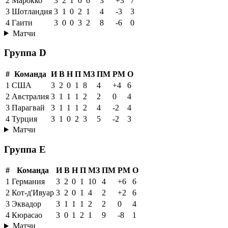
2
Марокко
3
2
1
0
6
3
+3
7
3
Шотландия
3
1
0
2
1
4
-3
3
4
Гаити
3
0
0
3
2
8
-6
0
Матчи
Группа D
#
Команда
И
В
Н
П
МЗ
ПМ
РМ
О
1
США
3
2
0
1
8
4
+4
6
2
Австралия
3
1
1
1
2
2
0
4
3
Парагвай
3
1
1
1
2
4
-2
4
4
Турция
3
1
0
2
3
5
-2
3
Матчи
Группа E
#
Команда
И
В
Н
П
МЗ
ПМ
РМ
О
1
Германия
3
2
0
1
10
4
+6
6
2
Кот-д'Ивуар
3
2
0
1
4
2
+2
6
3
Эквадор
3
1
1
1
2
2
0
4
4
Кюрасао
3
0
1
2
1
9
-8
1
Матчи