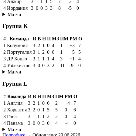
3
Алжир
3
1
1
1
5
7
-2
4
4
Иордания
3
0
0
3
3
8
-5
0
Матчи
Группа K
#
Команда
И
В
Н
П
МЗ
ПМ
РМ
О
1
Колумбия
3
2
1
0
4
1
+3
7
2
Португалия
3
1
2
0
6
1
+5
5
3
ДР Конго
3
1
1
1
4
3
+1
4
4
Узбекистан
3
0
0
3
2
11
-9
0
Матчи
Группа L
#
Команда
И
В
Н
П
МЗ
ПМ
РМ
О
1
Англия
3
2
1
0
6
2
+4
7
2
Хорватия
3
2
0
1
5
5
0
6
3
Гана
3
1
1
1
2
2
0
4
4
Панама
3
0
0
3
0
4
-4
0
Матчи
Подробнее →
Обновлено: 29.06.2026