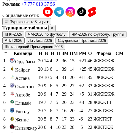
Реклама:
+7 777 010 37 56
Социальные сети:
Турнирные таблицы
▾
Турнирные таблицы
×
КПЛ-2026
ЧМ-2026 по футболу
ЧМ-2026 по футболу. Группы
АПЛ-2026
Ла Лига-2026
Саудовская Про-лига-2026
Шотландский Премьершип-2026
#
Команда
И
В
Н
П
ЗМ
ПМ
РМ
О
Форма
СМ
1
20
14
4
2
36
15
+21
46
ЖЖЖЖЖ
Ордабасы
2
20
13
6
1
39
14
+25
45
ЖЖЖЖЖ
Кайрат
3
19
10
5
4
31
20
+11
35
ТЖЖЖЖ
Астана
4
20
9
6
5
29
27
+2
33
ЖЖЖЖЖ
Окжетпес
5
20
9
4
7
29
24
+5
31
ЖЖЖЖЖ
Актобе
6
19
7
7
5
26
23
+3
28
ЖЖЖТТ
Елимай
7
20
7
6
7
16
20
-4
27
ЖЖТЖЖ
Улытау
8
20
5
8
7
17
23
-6
23
ЖЖТЖТ
Женис
9
20
6
4
10
23
28
-5
22
ЖЖТЖЖ
Кызылжар