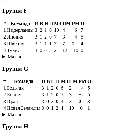
Группа F
#
Команда
И
В
Н
П
МЗ
ПМ
РМ
О
1
Нидерланды
3
2
1
0
10
4
+6
7
2
Япония
3
1
2
0
7
3
+4
5
3
Швеция
3
1
1
1
7
7
0
4
4
Тунис
3
0
0
3
2
12
-10
0
Матчи
Группа G
#
Команда
И
В
Н
П
МЗ
ПМ
РМ
О
1
Бельгия
3
1
2
0
6
2
+4
5
2
Египет
3
1
2
0
5
3
+2
5
3
Иран
3
0
3
0
3
3
0
3
4
Новая Зеландия
3
0
1
2
4
10
-6
1
Матчи
Группа H