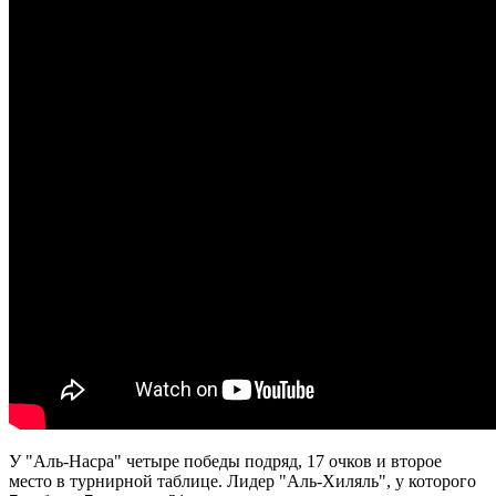
У "Аль-Насра" четыре победы подряд, 17 очков и второе
место в турнирной таблице. Лидер "Аль-Хиляль", у которого