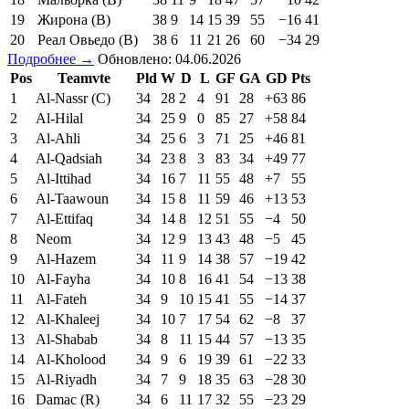
19
Жирона (В)
38
9
14
15
39
55
−16
41
20
Реал Овьедо (В)
38
6
11
21
26
60
−34
29
Подробнее →
Обновлено: 04.06.2026
Pos
Teamvte
Pld
W
D
L
GF
GA
GD
Pts
1
Al-Nassr (C)
34
28
2
4
91
28
+63
86
2
Al-Hilal
34
25
9
0
85
27
+58
84
3
Al-Ahli
34
25
6
3
71
25
+46
81
4
Al-Qadsiah
34
23
8
3
83
34
+49
77
5
Al-Ittihad
34
16
7
11
55
48
+7
55
6
Al-Taawoun
34
15
8
11
59
46
+13
53
7
Al-Ettifaq
34
14
8
12
51
55
−4
50
8
Neom
34
12
9
13
43
48
−5
45
9
Al-Hazem
34
11
9
14
38
57
−19
42
10
Al-Fayha
34
10
8
16
41
54
−13
38
11
Al-Fateh
34
9
10
15
41
55
−14
37
12
Al-Khaleej
34
10
7
17
54
62
−8
37
13
Al-Shabab
34
8
11
15
44
57
−13
35
14
Al-Kholood
34
9
6
19
39
61
−22
33
15
Al-Riyadh
34
7
9
18
35
63
−28
30
16
Damac (R)
34
6
11
17
32
55
−23
29