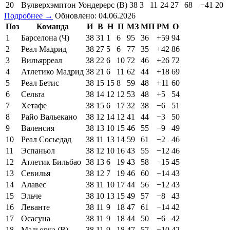
20
Вулверхэмптон Уондерерс (В)
38
3
11
24
27
68
−41
20
Подробнее →
Обновлено: 04.06.2026
Поз
Команда
И
В
Н
П
МЗ
МП
РМ
О
1
Барселона (Ч)
38
31
1
6
95
36
+59
94
2
Реал Мадрид
38
27
5
6
77
35
+42
86
3
Вильярреал
38
22
6
10
72
46
+26
72
4
Атлетико Мадрид
38
21
6
11
62
44
+18
69
5
Реал Бетис
38
15
15
8
59
48
+11
60
6
Сельта
38
14
12
12
53
48
+5
54
7
Хетафе
38
15
6
17
32
38
−6
51
8
Райо Вальекано
38
12
14
12
41
44
−3
50
9
Валенсия
38
13
10
15
46
55
−9
49
10
Реал Сосьедад
38
11
13
14
59
61
−2
46
11
Эспаньол
38
12
10
16
43
55
−12
46
12
Атлетик Бильбао
38
13
6
19
43
58
−15
45
13
Севилья
38
12
7
19
46
60
−14
43
14
Алавес
38
11
10
17
44
56
−12
43
15
Эльче
38
10
13
15
49
57
−8
43
16
Леванте
38
11
9
18
47
61
−14
42
17
Осасуна
38
11
9
18
44
50
−6
42
18
Мальорка (В)
38
11
9
18
47
57
−10
42