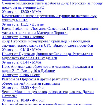
Сколько миллионов тенге заработал Дияр Нургожай за победу
нокаутом на турнире UFC
09 августа, 12:30 • ММА
Казахстанец выиграл престижный турнир по настольному
теннису в США
09 августа, 11:22 • Другие
Елена Рыбакина - Людмила Самсонова. Прямая трансляция
матча казахстанки на Мастерс в Торонто
09 августа, 07:00 • Теннис
Дияр Нургожай нокаутировал бразильца на последней
секунде первого раунда в UFC! Видео и слова после боя
09 августа, 04:16 • ММА
Нокаут от Нургожая, финиш от Салкиллда. Результаты и
видео всех боев на UFC Vegas 120
09 августа, 01:44 • ММА
Пояс Алимханулы обрел нового чемпиона: Результаты и
видео Zuffa Boxing 10 в Дублине
09 августа, 01:06 • Бокс
Разгром от Ордабасы и другие результаты 21-го тура КПЛ:
обзоры матчей и прямая трансляция
08 августа, 23:55 • Футбол
Челси - Милан: видео голов, обзор матча, как там Дастан
Сатпаев?
08 августа, 18:49 • Футбол
Нургожай возвращается: хороший шанс для казахстанца