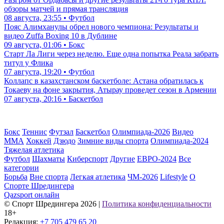
обзоры матчей и прямая трансляция
08 августа, 23:55 • Футбол
Пояс Алимханулы обрел нового чемпиона: Результаты и
видео Zuffa Boxing 10 в Дублине
09 августа, 01:06 • Бокс
Старт Ла Лиги через неделю. Еще одна попытка Реала забрать
титул у Флика
07 августа, 19:20 • Футбол
Коллапс в казахстанском баскетболе: Астана обратилась к
Токаеву на фоне закрытия, Атырау проведет сезон в Армении
07 августа, 20:16 • Баскетбол
Бокс
Теннис
Футзал
Баскетбол
Олимпиада-2026
Видео
ММА
Хоккей
Дзюдо
Зимние виды спорта
Олимпиада-2024
Тяжелая атлетика
Футбол
Шахматы
Киберспорт
Другие
ЕВРО-2024
Все
категории
Борьба
Вне спорта
Легкая атлетика
ЧМ-2026
Lifestyle
О
Спорте Шредингера
Qazsport онлайн
© Cпорт Шредингера 2026
|
Политика конфиденциальности
18+
Редакция:
+7 705 479 65 20