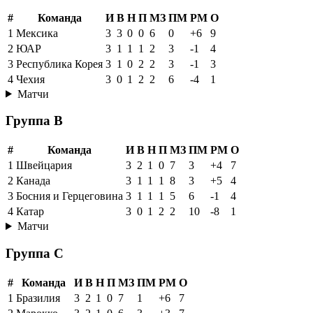
#
Команда
И
В
Н
П
МЗ
ПМ
РМ
О
1
Мексика
3
3
0
0
6
0
+6
9
2
ЮАР
3
1
1
1
2
3
-1
4
3
Республика Корея
3
1
0
2
2
3
-1
3
4
Чехия
3
0
1
2
2
6
-4
1
Матчи
Группа B
#
Команда
И
В
Н
П
МЗ
ПМ
РМ
О
1
Швейцария
3
2
1
0
7
3
+4
7
2
Канада
3
1
1
1
8
3
+5
4
3
Босния и Герцеговина
3
1
1
1
5
6
-1
4
4
Катар
3
0
1
2
2
10
-8
1
Матчи
Группа C
#
Команда
И
В
Н
П
МЗ
ПМ
РМ
О
1
Бразилия
3
2
1
0
7
1
+6
7