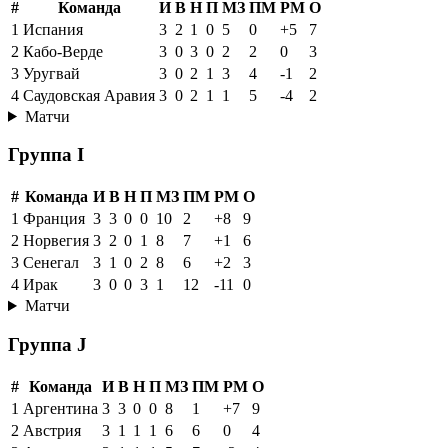
#
Команда
И
В
Н
П
МЗ
ПМ
РМ
О
1
Испания
3
2
1
0
5
0
+5
7
2
Кабо-Верде
3
0
3
0
2
2
0
3
3
Уругвай
3
0
2
1
3
4
-1
2
4
Саудовская Аравия
3
0
2
1
1
5
-4
2
Матчи
Группа I
#
Команда
И
В
Н
П
МЗ
ПМ
РМ
О
1
Франция
3
3
0
0
10
2
+8
9
2
Норвегия
3
2
0
1
8
7
+1
6
3
Сенегал
3
1
0
2
8
6
+2
3
4
Ирак
3
0
0
3
1
12
-11
0
Матчи
Группа J
#
Команда
И
В
Н
П
МЗ
ПМ
РМ
О
1
Аргентина
3
3
0
0
8
1
+7
9
2
Австрия
3
1
1
1
6
6
0
4