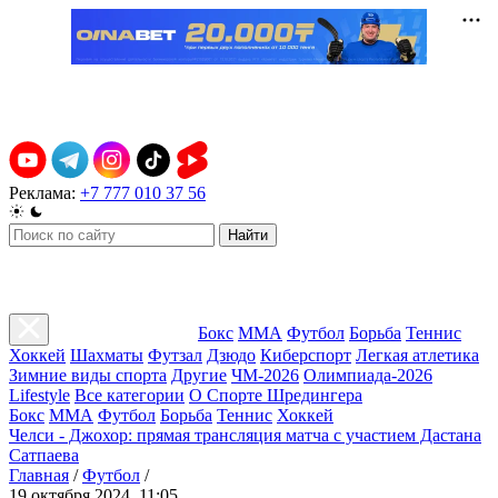
Реклама:
+7 777 010 37 56
Найти
Бокс
ММА
Футбол
Борьба
Теннис
Хоккей
Шахматы
Футзал
Дзюдо
Киберспорт
Легкая атлетика
Зимние виды спорта
Другие
ЧМ-2026
Олимпиада-2026
Lifestyle
Все категории
О Спорте Шредингера
Бокс
ММА
Футбол
Борьба
Теннис
Хоккей
Челси - Джохор: прямая трансляция матча с участием Дастана
Сатпаева
Главная
/
Футбол
/
19 октября 2024, 11:05