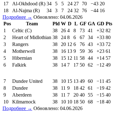
17
Al-Okhdood (R)
34
5
5
24
27
70
−43
20
18
Al-Najma (R)
34
3
7
24
32
76
−44
16
Подробнее →
Обновлено: 04.06.2026
Pos
Team
Pld
W
D
L
GF
GA
GD
Pts
1
Celtic (C)
38
26
4
8
73
41
+32
82
2
Heart of Midlothian
38
24
8
6
67
34
+33
80
3
Rangers
38
20
12
6
76
43
+33
72
4
Motherwell
38
16
13
9
59
36
+23
61
5
Hibernian
38
15
12
11
58
44
+14
57
6
Falkirk
38
14
7
17
50
62
−12
49
7
Dundee United
38
10
15
13
49
60
−11
45
8
Dundee
38
11
9
18
42
61
−19
42
9
Aberdeen
38
11
7
20
40
55
−15
40
10
Kilmarnock
38
10
10
18
50
68
−18
40
Подробнее →
Обновлено: 04.06.2026