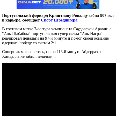
Португальский форвард Криштиану Роналду забил 907 гол
в карьере, сообщает
Спорт Шредингера
.
В гостевом матче 7-го тура чемпионата Саудовской Аравии с
"Аль-Шабабом" португальская суперзвезда "Аль-Насра"
реализовал пенальти на 97-й минуте и помог своей команде
одержать победу со счетом 2:1.
Соперник мог спастись, но на 113-й минуте Абдерразак
Хамдалла не забил пенальти...