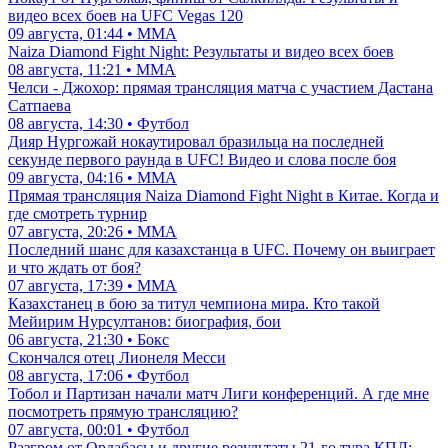
видео всех боев на UFC Vegas 120
09 августа, 01:44 • ММА
Naiza Diamond Fight Night: Результаты и видео всех боев
08 августа, 11:21 • ММА
Челси - Джохор: прямая трансляция матча с участием Дастана
Сатпаева
08 августа, 14:30 • Футбол
Дияр Нургожай нокаутировал бразильца на последней
секунде первого раунда в UFC! Видео и слова после боя
09 августа, 04:16 • ММА
Прямая трансляция Naiza Diamond Fight Night в Китае. Когда и
где смотреть турнир
07 августа, 20:26 • ММА
Последний шанс для казахстанца в UFC. Почему он выиграет
и что ждать от боя?
07 августа, 17:39 • ММА
Казахстанец в бою за титул чемпиона мира. Кто такой
Мейирим Нурсултанов: биография, бои
06 августа, 21:30 • Бокс
Скончался отец Лионеля Месси
08 августа, 17:06 • Футбол
Тобол и Партизан начали матч Лиги конференций. А где мне
посмотреть прямую трансляцию?
07 августа, 00:01 • Футбол
Разгром от Ордабасы и другие результаты 21-го тура КПЛ: