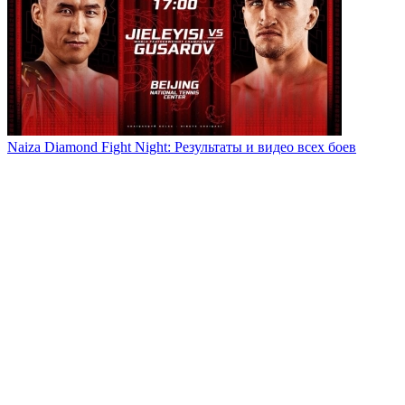
Naiza Diamond Fight Night: Результаты и видео всех боев