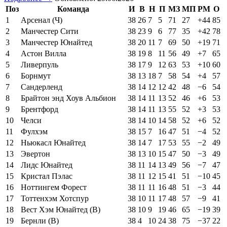
Поз
Команда
И
В
Н
П
МЗ
МП
РМ
О
1
Арсенал (Ч)
38
26
7
5
71
27
+44
85
2
Манчестер Сити
38
23
9
6
77
35
+42
78
3
Манчестер Юнайтед
38
20
11
7
69
50
+19
71
4
Астон Вилла
38
19
8
11
56
49
+7
65
5
Ливерпуль
38
17
9
12
63
53
+10
60
6
Борнмут
38
13
18
7
58
54
+4
57
7
Сандерленд
38
14
12
12
42
48
−6
54
8
Брайтон энд Хоув Альбион
38
14
11
13
52
46
+6
53
9
Брентфорд
38
14
11
13
55
52
+3
53
10
Челси
38
14
10
14
58
52
+6
52
11
Фулхэм
38
15
7
16
47
51
−4
52
12
Ньюкасл Юнайтед
38
14
7
17
53
55
−2
49
13
Эвертон
38
13
10
15
47
50
−3
49
14
Лидс Юнайтед
38
11
14
13
49
56
−7
47
15
Кристал Пэлас
38
11
12
15
41
51
−10
45
16
Ноттингем Форест
38
11
11
16
48
51
−3
44
17
Тоттенхэм Хотспур
38
10
11
17
48
57
−9
41
18
Вест Хэм Юнайтед (В)
38
10
9
19
46
65
−19
39
19
Бернли (В)
38
4
10
24
38
75
−37
22