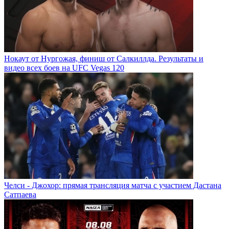
Нокаут от Нургожая, финиш от Салкиллда. Результаты и
видео всех боев на UFC Vegas 120
Челси - Джохор: прямая трансляция матча с участием Дастана
Сатпаева