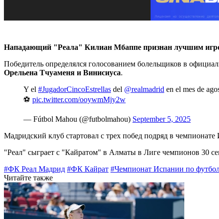
Нападающий "Реала" Килиан Мбаппе признан лучшим игро
Победитель определялся голосованием болельщиков в официа
Орельена Тчуаменя и Винисиуса
.
Y el
#JugadorCincoEstrellas
del
@realmadrid
en el mes de agost
⚽️
pic.twitter.com/ooywmMjy2w
— Fútbol Mahou (@futbolmahou)
September 5, 2025
Мадридский клуб стартовал с трех побед подряд в чемпионате
"Реал" сыграет с "Кайратом" в Алматы в Лиге чемпионов 30 се
#ФК Реал Мадрид
#ФК Кайрат
#Чемпионат Испании по футбо
Читайте также