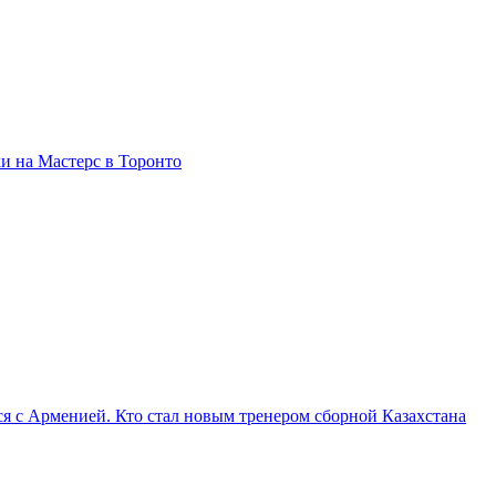
и на Мастерс в Торонто
я с Арменией. Кто стал новым тренером сборной Казахстана