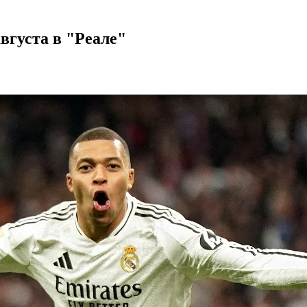
вгуста в "Реале"