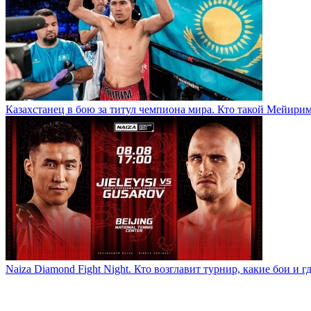
Казахстанец в бою за титул чемпиона мира. Кто такой Мейири
Naiza Diamond Fight Night. Кто возглавит турнир, какие бои и г