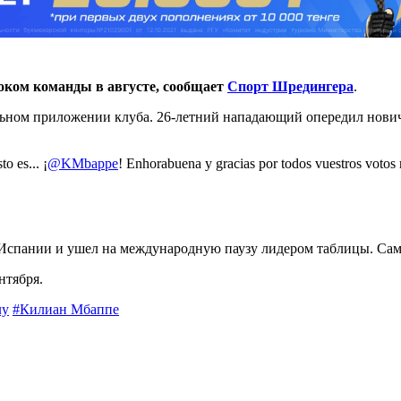
ком команды в августе, сообщает
Спорт Шредингера
.
льном приложении клуба. 26-летний нападающий опередил нов
o es... ¡
@KMbappe
! Enhorabuena y gracias por todos vuestros votos
 Испании и ушел на международную паузу лидером таблицы. Сам 
нтября.
лу
#Килиан Мбаппе