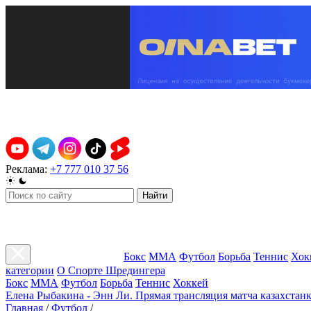
Реклама:
+7 777 010 37 56
Найти
Бокс
ММА
Футбол
Борьба
Теннис
Хок
категории
О Спорте Шредингера
Бокс
ММА
Футбол
Борьба
Теннис
Хоккей
Елена Рыбакина - Энн Ли. Прямая трансляция матча казахстанк
Главная
/
Футбол
/