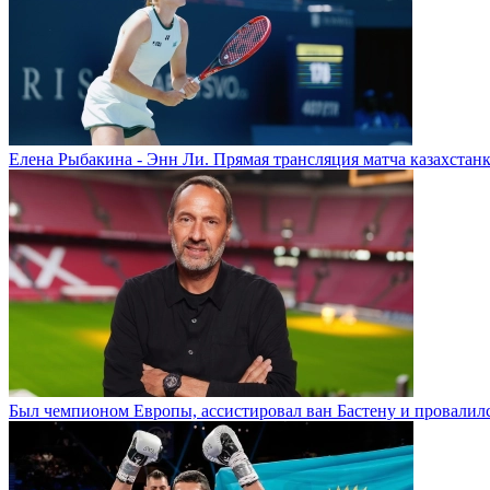
Елена Рыбакина - Энн Ли. Прямая трансляция матча казахстанк
Был чемпионом Европы, ассистировал ван Бастену и провалилс