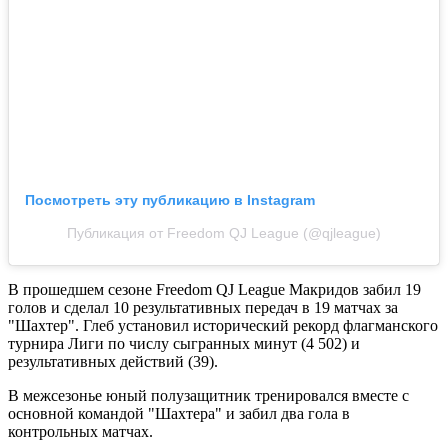
Посмотреть эту публикацию в Instagram
Публикация от Freedom QJ League (@qjleague)
В прошедшем сезоне Freedom QJ League Макридов забил 19
голов и сделал 10 результативных передач в 19 матчах за
"Шахтер". Глеб установил исторический рекорд флагманского
турнира Лиги по числу сыгранных минут (4 502) и
результативных действий (39).
В межсезонье юный полузащитник тренировался вместе с
основной командой "Шахтера" и забил два гола в
контрольных матчах.