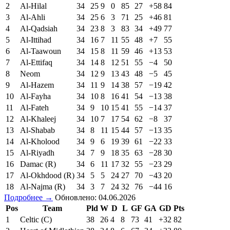
2
Al-Hilal
34
25
9
0
85
27
+58
84
3
Al-Ahli
34
25
6
3
71
25
+46
81
4
Al-Qadsiah
34
23
8
3
83
34
+49
77
5
Al-Ittihad
34
16
7
11
55
48
+7
55
6
Al-Taawoun
34
15
8
11
59
46
+13
53
7
Al-Ettifaq
34
14
8
12
51
55
−4
50
8
Neom
34
12
9
13
43
48
−5
45
9
Al-Hazem
34
11
9
14
38
57
−19
42
10
Al-Fayha
34
10
8
16
41
54
−13
38
11
Al-Fateh
34
9
10
15
41
55
−14
37
12
Al-Khaleej
34
10
7
17
54
62
−8
37
13
Al-Shabab
34
8
11
15
44
57
−13
35
14
Al-Kholood
34
9
6
19
39
61
−22
33
15
Al-Riyadh
34
7
9
18
35
63
−28
30
16
Damac (R)
34
6
11
17
32
55
−23
29
17
Al-Okhdood (R)
34
5
5
24
27
70
−43
20
18
Al-Najma (R)
34
3
7
24
32
76
−44
16
Подробнее →
Обновлено: 04.06.2026
Pos
Team
Pld
W
D
L
GF
GA
GD
Pts
1
Celtic (C)
38
26
4
8
73
41
+32
82