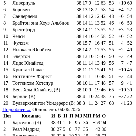
5
Ливерпуль
38
17
9
12
63
53
+10
60
6
Борнмут
38
13
18
7
58
54
+4
57
7
Сандерленд
38
14
12
12
42
48
−6
54
8
Брайтон энд Хоув Альбион
38
14
11
13
52
46
+6
53
9
Брентфорд
38
14
11
13
55
52
+3
53
10
Челси
38
14
10
14
58
52
+6
52
11
Фулхэм
38
15
7
16
47
51
−4
52
12
Ньюкасл Юнайтед
38
14
7
17
53
55
−2
49
13
Эвертон
38
13
10
15
47
50
−3
49
14
Лидс Юнайтед
38
11
14
13
49
56
−7
47
15
Кристал Пэлас
38
11
12
15
41
51
−10
45
16
Ноттингем Форест
38
11
11
16
48
51
−3
44
17
Тоттенхэм Хотспур
38
10
11
17
48
57
−9
41
18
Вест Хэм Юнайтед (В)
38
10
9
19
46
65
−19
39
19
Бернли (В)
38
4
10
24
38
75
−37
22
20
Вулверхэмптон Уондерерс (В)
38
3
11
24
27
68
−41
20
Подробнее →
Обновлено: 04.06.2026
Поз
Команда
И
В
Н
П
МЗ
МП
РМ
О
1
Барселона (Ч)
38
31
1
6
95
36
+59
94
2
Реал Мадрид
38
27
5
6
77
35
+42
86
3
Вильярреал
38
22
6
10
72
46
+26
72