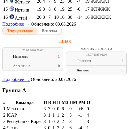
14
20
4
7
9
23
30
-7
19
ЖЖЖЖТ
Жетысу
15
19
3
8
8
19
25
-6
17
ЖТЖЖЖ
Иртыш
16
20
3
7
10
16
30
-14
16
ЖЖЖЖЖ
Алтай
Подробнее →
Обновлено: 03.08.2026
Текущая стадия
Вся сетка
ФИНАЛ
МАТЧ ЗА 3-Е МЕСТО
20.07.2026 00:00
19.07.2026 02:00
Испания
1
Франция
4
Аргентина
0
Англия
6
Подробнее →
Обновлено: 20.07.2026
Группа A
#
Команда
И
В
Н
П
МЗ
ПМ
РМ
О
1
Мексика
3
3
0
0
6
0
+6
9
2
ЮАР
3
1
1
1
2
3
-1
4
3
Республика Корея
3
1
0
2
2
3
-1
3
4
Чехия
3
0
1
2
2
6
-4
1