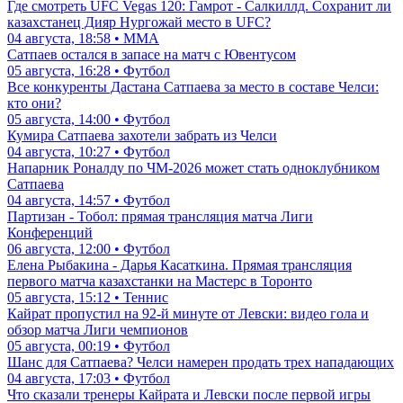
Где смотреть UFC Vegas 120: Гамрот - Салкиллд. Сохранит ли
казахстанец Дияр Нургожай место в UFC?
04 августа, 18:58 • ММА
Сатпаев остался в запасе на матч с Ювентусом
05 августа, 16:28 • Футбол
Все конкуренты Дастана Сатпаева за место в составе Челси:
кто они?
05 августа, 14:00 • Футбол
Кумира Сатпаева захотели забрать из Челси
04 августа, 10:27 • Футбол
Напарник Роналду по ЧМ-2026 может стать одноклубником
Сатпаева
04 августа, 14:57 • Футбол
Партизан - Тобол: прямая трансляция матча Лиги
Конференций
06 августа, 12:00 • Футбол
Елена Рыбакина - Дарья Касаткина. Прямая трансляция
первого матча казахстанки на Мастерс в Торонто
05 августа, 15:12 • Теннис
Кайрат пропустил на 92-й минуте от Левски: видео гола и
обзор матча Лиги чемпионов
05 августа, 00:19 • Футбол
Шанс для Сатпаева? Челси намерен продать трех нападающих
04 августа, 17:03 • Футбол
Что сказали тренеры Кайрата и Левски после первой игры