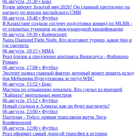
06 августа, 21:30 • Бокс
Родри заберет Золотой мяч 2026? Он главный претендент на
награду по версии английского СМИ
06 августа, 19:48 • Футбол
В Казахстане создали систему подготовки команд по MLBB -
от открытых турниров до международной квалификации
06 августа, 19:30 • Киберспорт
Naiza Diamond Fight Night. Кто возглавит турнир, какие бои и
где смотреть
06 августа, 19:15 • ММА
Реал близок к продлению контракта Винисиуса - Фабрицио
Романо
06 августа, 17:08 • Футбол
Эксперт назвал главный фактор, который может решить исход
боя Мейирима Нурсултанова за титул WBC
06 августа, 15:52 • Бокс
Мастера по отражению пенальти. Кто сделал из вратарей
"Кайрата" ментальных монстров
06 августа, 15:12 • Футбол
Новый стадион в Алматы: как он будет выглядеть?
06 августа, 13:00 • Футбол
Партизан - Тобол: прямая трансляция матча Лиги
Конференций
06 августа, 12:00 • Футбол
Реал оформит самый дорогой трансфер в истории