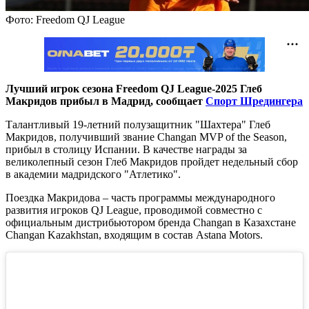
Фото: Freedom QJ League
Лучший игрок сезона Freedom QJ League-2025 Глеб
Макридов прибыл в Мадрид, сообщает
Спорт Шредингера
Талантливый 19-летний полузащитник "Шахтера" Глеб
Макридов, получивший звание Changan MVP of the Season,
прибыл в столицу Испании. В качестве награды за
великолепный сезон Глеб Макридов пройдет недельный сбор
в академии мадридского "Атлетико".
Поездка Макридова – часть программы международного
развития игроков QJ League, проводимой совместно с
официальным дистрибьютором бренда Changan в Казахстане
Changan Kazakhstan, входящим в состав Astana Motors.