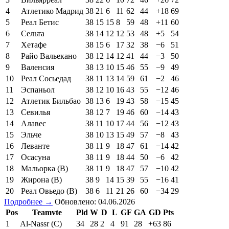
4
Атлетико Мадрид
38
21
6
11
62
44
+18
69
5
Реал Бетис
38
15
15
8
59
48
+11
60
6
Сельта
38
14
12
12
53
48
+5
54
7
Хетафе
38
15
6
17
32
38
−6
51
8
Райо Вальекано
38
12
14
12
41
44
−3
50
9
Валенсия
38
13
10
15
46
55
−9
49
10
Реал Сосьедад
38
11
13
14
59
61
−2
46
11
Эспаньол
38
12
10
16
43
55
−12
46
12
Атлетик Бильбао
38
13
6
19
43
58
−15
45
13
Севилья
38
12
7
19
46
60
−14
43
14
Алавес
38
11
10
17
44
56
−12
43
15
Эльче
38
10
13
15
49
57
−8
43
16
Леванте
38
11
9
18
47
61
−14
42
17
Осасуна
38
11
9
18
44
50
−6
42
18
Мальорка (В)
38
11
9
18
47
57
−10
42
19
Жирона (В)
38
9
14
15
39
55
−16
41
20
Реал Овьедо (В)
38
6
11
21
26
60
−34
29
Подробнее →
Обновлено: 04.06.2026
Pos
Teamvte
Pld
W
D
L
GF
GA
GD
Pts
1
Al-Nassr (C)
34
28
2
4
91
28
+63
86