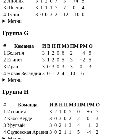
2
Япония
3
1
2
0
7
3
+4
5
3
Швеция
3
1
1
1
7
7
0
4
4
Тунис
3
0
0
3
2
12
-10
0
Матчи
Группа G
#
Команда
И
В
Н
П
МЗ
ПМ
РМ
О
1
Бельгия
3
1
2
0
6
2
+4
5
2
Египет
3
1
2
0
5
3
+2
5
3
Иран
3
0
3
0
3
3
0
3
4
Новая Зеландия
3
0
1
2
4
10
-6
1
Матчи
Группа H
#
Команда
И
В
Н
П
МЗ
ПМ
РМ
О
1
Испания
3
2
1
0
5
0
+5
7
2
Кабо-Верде
3
0
3
0
2
2
0
3
3
Уругвай
3
0
2
1
3
4
-1
2
4
Саудовская Аравия
3
0
2
1
1
5
-4
2
Матчи