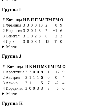
Группа I
#
Команда
И
В
Н
П
МЗ
ПМ
РМ
О
1
Франция
3
3
0
0
10
2
+8
9
2
Норвегия
3
2
0
1
8
7
+1
6
3
Сенегал
3
1
0
2
8
6
+2
3
4
Ирак
3
0
0
3
1
12
-11
0
Матчи
Группа J
#
Команда
И
В
Н
П
МЗ
ПМ
РМ
О
1
Аргентина
3
3
0
0
8
1
+7
9
2
Австрия
3
1
1
1
6
6
0
4
3
Алжир
3
1
1
1
5
7
-2
4
4
Иордания
3
0
0
3
3
8
-5
0
Матчи
Группа K