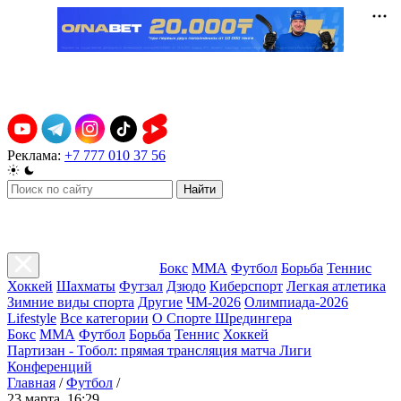
Реклама:
+7 777 010 37 56
Найти
Бокс
ММА
Футбол
Борьба
Теннис
Хоккей
Шахматы
Футзал
Дзюдо
Киберспорт
Легкая атлетика
Зимние виды спорта
Другие
ЧМ-2026
Олимпиада-2026
Lifestyle
Все категории
О Спорте Шредингера
Бокс
ММА
Футбол
Борьба
Теннис
Хоккей
Партизан - Тобол: прямая трансляция матча Лиги
Конференций
Главная
/
Футбол
/
23 марта, 16:29