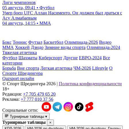
Лиги чемпионов
05 августа, 09:41 • Футбол
Умер боец UFC Аллан Насименто. Он должен был драться с
Асу Алмабаевым
04 августа, 14:15 • ММА
Бокс
Теннис
Футзал
Баскетбол
Олимпиада-2026
Видео
ММА
Хоккей
Дзюдо
Зимние виды спорта
Олимпиада-2024
Тяжелая атлетика
Футбол
Шахматы
Киберспорт
Другие
ЕВРО-2024
Все
категории
Борьба
Вне спорта
Легкая атлетика
ЧМ-2026
Lifestyle
О
Спорте Шредингера
Qazsport онлайн
© Cпорт Шредингера 2026
|
Политика конфиденциальности
18+
Редакция:
+7 705 479 65 20
Реклама:
+7 777 010 37 56
Социальные сети:
Турнирные таблицы
▾
Турнирные таблицы
×
КПЛ-2026
ЧМ-2026 по футболу
ЧМ-2026 по футболу. Группы