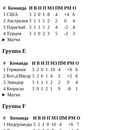
#
Команда
И
В
Н
П
МЗ
ПМ
РМ
О
1
США
3
2
0
1
8
4
+4
6
2
Австралия
3
1
1
1
2
2
0
4
3
Парагвай
3
1
1
1
2
4
-2
4
4
Турция
3
1
0
2
3
5
-2
3
Матчи
Группа E
#
Команда
И
В
Н
П
МЗ
ПМ
РМ
О
1
Германия
3
2
0
1
10
4
+6
6
2
Кот-д'Ивуар
3
2
0
1
4
2
+2
6
3
Эквадор
3
1
1
1
2
2
0
4
4
Кюрасао
3
0
1
2
1
9
-8
1
Матчи
Группа F
#
Команда
И
В
Н
П
МЗ
ПМ
РМ
О
1
Нидерланды
3
2
1
0
10
4
+6
7