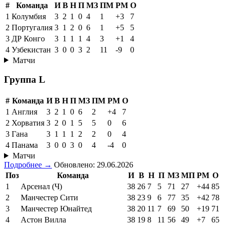
#
Команда
И
В
Н
П
МЗ
ПМ
РМ
О
1
Колумбия
3
2
1
0
4
1
+3
7
2
Португалия
3
1
2
0
6
1
+5
5
3
ДР Конго
3
1
1
1
4
3
+1
4
4
Узбекистан
3
0
0
3
2
11
-9
0
Матчи
Группа L
#
Команда
И
В
Н
П
МЗ
ПМ
РМ
О
1
Англия
3
2
1
0
6
2
+4
7
2
Хорватия
3
2
0
1
5
5
0
6
3
Гана
3
1
1
1
2
2
0
4
4
Панама
3
0
0
3
0
4
-4
0
Матчи
Подробнее →
Обновлено: 29.06.2026
Поз
Команда
И
В
Н
П
МЗ
МП
РМ
О
1
Арсенал (Ч)
38
26
7
5
71
27
+44
85
2
Манчестер Сити
38
23
9
6
77
35
+42
78
3
Манчестер Юнайтед
38
20
11
7
69
50
+19
71
4
Астон Вилла
38
19
8
11
56
49
+7
65