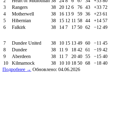
2
Heart of Midlothian
38
24
8
6
67
34
+33
80
3
Rangers
38
20
12
6
76
43
+33
72
4
Motherwell
38
16
13
9
59
36
+23
61
5
Hibernian
38
15
12
11
58
44
+14
57
6
Falkirk
38
14
7
17
50
62
−12
49
7
Dundee United
38
10
15
13
49
60
−11
45
8
Dundee
38
11
9
18
42
61
−19
42
9
Aberdeen
38
11
7
20
40
55
−15
40
10
Kilmarnock
38
10
10
18
50
68
−18
40
Подробнее →
Обновлено: 04.06.2026