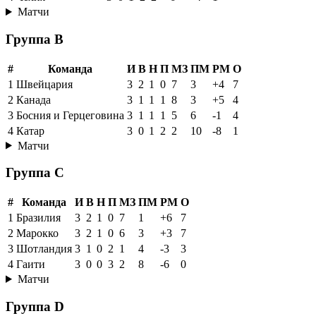
Матчи
Группа B
#
Команда
И
В
Н
П
МЗ
ПМ
РМ
О
1
Швейцария
3
2
1
0
7
3
+4
7
2
Канада
3
1
1
1
8
3
+5
4
3
Босния и Герцеговина
3
1
1
1
5
6
-1
4
4
Катар
3
0
1
2
2
10
-8
1
Матчи
Группа C
#
Команда
И
В
Н
П
МЗ
ПМ
РМ
О
1
Бразилия
3
2
1
0
7
1
+6
7
2
Марокко
3
2
1
0
6
3
+3
7
3
Шотландия
3
1
0
2
1
4
-3
3
4
Гаити
3
0
0
3
2
8
-6
0
Матчи
Группа D