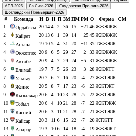
АПЛ-2026
Ла Лига-2026
Саудовская Про-лига-2026
Шотландский Премьершип-2026
#
Команда
И
В
Н
П
ЗМ
ПМ
РМ
О
Форма
СМ
1
20
14
4
2
36
15
+21
46
ЖЖЖЖЖ
Ордабасы
2
20
13
6
1
39
14
+25
45
ЖЖЖЖЖ
Кайрат
3
19
10
5
4
31
20
+11
35
ТЖЖЖЖ
Астана
4
20
9
6
5
29
27
+2
33
ЖЖЖЖЖ
Окжетпес
5
20
9
4
7
29
24
+5
31
ЖЖЖЖЖ
Актобе
6
19
7
7
5
26
23
+3
28
ЖЖЖТТ
Елимай
7
20
7
6
7
16
20
-4
27
ЖЖТЖЖ
Улытау
8
20
5
8
7
17
23
-6
23
ЖЖТЖТ
Женис
9
20
6
4
10
23
28
-5
22
ЖЖТЖЖ
Кызылжар
10
20
6
4
10
21
28
-7
22
ЖЖТЖЖ
Тобыл
11
20
6
3
11
21
28
-7
21
ЖЖТЖЖ
Каспий
12
20
3
11
6
15
22
-7
20
ЖТЖТТ
Кайсар
13
19
3
10
6
14
18
-4
19
ЖЖЖЖТ
Атырау