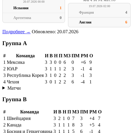
МАТЧ ЗА 3-Е МЕСТО
20.07.2026 00:00
19.07.2026 02:00
Испания
1
Франция
4
Аргентина
0
Англия
6
Подробнее →
Обновлено: 20.07.2026
Группа A
#
Команда
И
В
Н
П
МЗ
ПМ
РМ
О
1
Мексика
3
3
0
0
6
0
+6
9
2
ЮАР
3
1
1
1
2
3
-1
4
3
Республика Корея
3
1
0
2
2
3
-1
3
4
Чехия
3
0
1
2
2
6
-4
1
Матчи
Группа B
#
Команда
И
В
Н
П
МЗ
ПМ
РМ
О
1
Швейцария
3
2
1
0
7
3
+4
7
2
Канада
3
1
1
1
8
3
+5
4
3
Босния и Герцеговина
3
1
1
1
5
6
-1
4