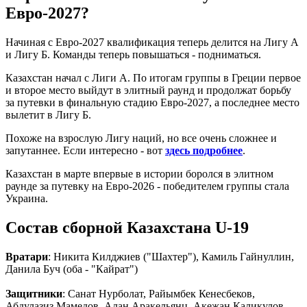
Евро-2027?
Начиная с Евро-2027 квалификация теперь делится на Лигу А
и Лигу Б. Команды теперь повышаться - подниматься.
Казахстан начал с Лиги А. По итогам группы в Греции первое
и второе место выйдут в элитный раунд и продолжат борьбу
за путевки в финальную стадию Евро-2027, а последнее место
вылетит в Лигу Б.
Похоже на взрослую Лигу наций, но все очень сложнее и
запутаннее. Если интересно - вот
здесь подробнее
.
Казахстан в марте впервые в истории боролся в элитном
раунде за путевку на Евро-2026 - победителем группы стала
Украина.
Состав сборной Казахстана U-19
Вратари
: Никита Килджиев ("Шахтер"), Камиль Гайнуллин,
Данила Буч (оба - "Кайрат")
Защитники
: Санат Нурболат, Райымбек Кенесбеков,
Абдулазиз Мамедов, Алан Аракельянц, Акежан Каликулов