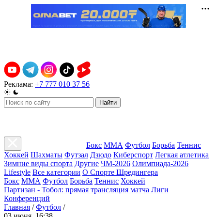
Реклама:
+7 777 010 37 56
Найти
Бокс
ММА
Футбол
Борьба
Теннис
Хоккей
Шахматы
Футзал
Дзюдо
Киберспорт
Легкая атлетика
Зимние виды спорта
Другие
ЧМ-2026
Олимпиада-2026
Lifestyle
Все категории
О Спорте Шредингера
Бокс
ММА
Футбол
Борьба
Теннис
Хоккей
Партизан - Тобол: прямая трансляция матча Лиги
Конференций
Главная
/
Футбол
/
03 июня, 16:38