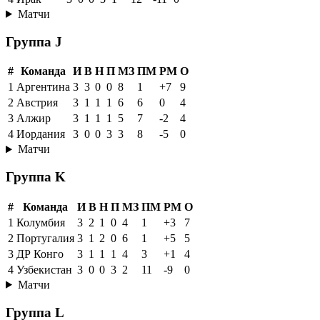
Матчи
Группа J
#
Команда
И
В
Н
П
МЗ
ПМ
РМ
О
1
Аргентина
3
3
0
0
8
1
+7
9
2
Австрия
3
1
1
1
6
6
0
4
3
Алжир
3
1
1
1
5
7
-2
4
4
Иордания
3
0
0
3
3
8
-5
0
Матчи
Группа K
#
Команда
И
В
Н
П
МЗ
ПМ
РМ
О
1
Колумбия
3
2
1
0
4
1
+3
7
2
Португалия
3
1
2
0
6
1
+5
5
3
ДР Конго
3
1
1
1
4
3
+1
4
4
Узбекистан
3
0
0
3
2
11
-9
0
Матчи
Группа L