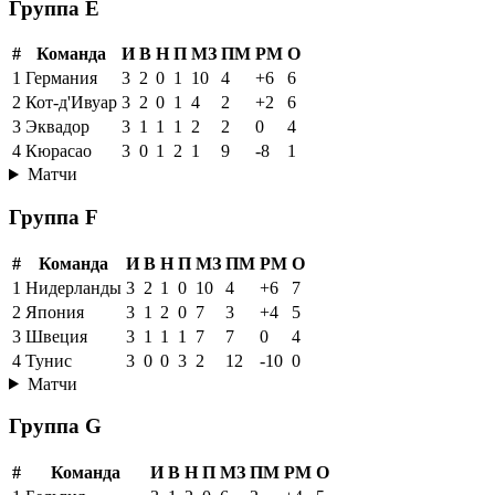
Группа E
#
Команда
И
В
Н
П
МЗ
ПМ
РМ
О
1
Германия
3
2
0
1
10
4
+6
6
2
Кот-д'Ивуар
3
2
0
1
4
2
+2
6
3
Эквадор
3
1
1
1
2
2
0
4
4
Кюрасао
3
0
1
2
1
9
-8
1
Матчи
Группа F
#
Команда
И
В
Н
П
МЗ
ПМ
РМ
О
1
Нидерланды
3
2
1
0
10
4
+6
7
2
Япония
3
1
2
0
7
3
+4
5
3
Швеция
3
1
1
1
7
7
0
4
4
Тунис
3
0
0
3
2
12
-10
0
Матчи
Группа G
#
Команда
И
В
Н
П
МЗ
ПМ
РМ
О