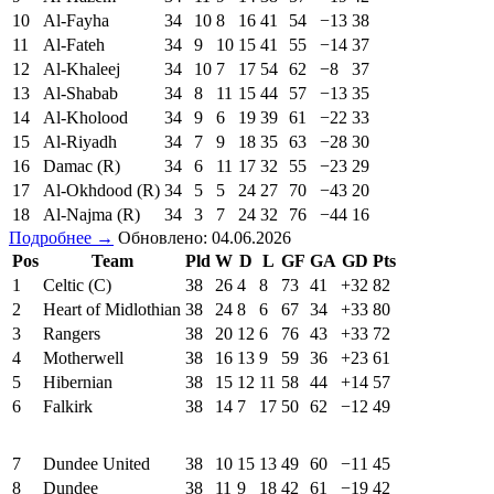
10
Al-Fayha
34
10
8
16
41
54
−13
38
11
Al-Fateh
34
9
10
15
41
55
−14
37
12
Al-Khaleej
34
10
7
17
54
62
−8
37
13
Al-Shabab
34
8
11
15
44
57
−13
35
14
Al-Kholood
34
9
6
19
39
61
−22
33
15
Al-Riyadh
34
7
9
18
35
63
−28
30
16
Damac (R)
34
6
11
17
32
55
−23
29
17
Al-Okhdood (R)
34
5
5
24
27
70
−43
20
18
Al-Najma (R)
34
3
7
24
32
76
−44
16
Подробнее →
Обновлено: 04.06.2026
Pos
Team
Pld
W
D
L
GF
GA
GD
Pts
1
Celtic (C)
38
26
4
8
73
41
+32
82
2
Heart of Midlothian
38
24
8
6
67
34
+33
80
3
Rangers
38
20
12
6
76
43
+33
72
4
Motherwell
38
16
13
9
59
36
+23
61
5
Hibernian
38
15
12
11
58
44
+14
57
6
Falkirk
38
14
7
17
50
62
−12
49
7
Dundee United
38
10
15
13
49
60
−11
45
8
Dundee
38
11
9
18
42
61
−19
42