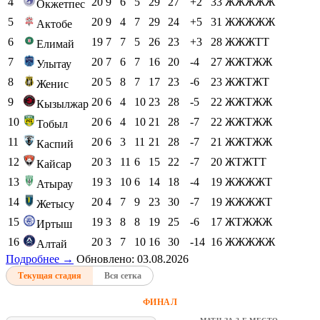
4
20
9
6
5
29
27
+2
33
ЖЖЖЖЖ
Окжетпес
5
20
9
4
7
29
24
+5
31
ЖЖЖЖЖ
Актобе
6
19
7
7
5
26
23
+3
28
ЖЖЖТТ
Елимай
7
20
7
6
7
16
20
-4
27
ЖЖТЖЖ
Улытау
8
20
5
8
7
17
23
-6
23
ЖЖТЖТ
Женис
9
20
6
4
10
23
28
-5
22
ЖЖТЖЖ
Кызылжар
10
20
6
4
10
21
28
-7
22
ЖЖТЖЖ
Тобыл
11
20
6
3
11
21
28
-7
21
ЖЖТЖЖ
Каспий
12
20
3
11
6
15
22
-7
20
ЖТЖТТ
Кайсар
13
19
3
10
6
14
18
-4
19
ЖЖЖЖТ
Атырау
14
20
4
7
9
23
30
-7
19
ЖЖЖЖТ
Жетысу
15
19
3
8
8
19
25
-6
17
ЖТЖЖЖ
Иртыш
16
20
3
7
10
16
30
-14
16
ЖЖЖЖЖ
Алтай
Подробнее →
Обновлено: 03.08.2026
Текущая стадия
Вся сетка
ФИНАЛ