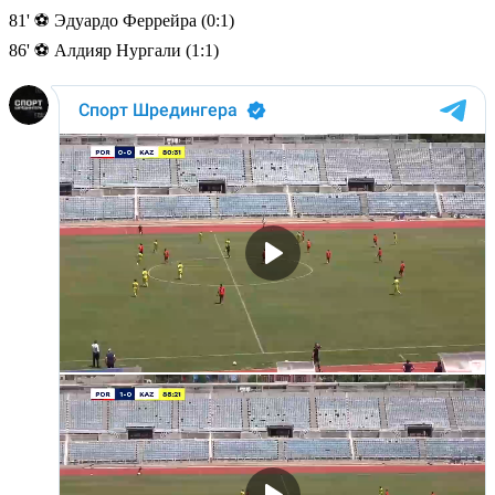
81' ⚽️ Эдуардо Феррейра (0:1)
86' ⚽️ Алдияр Нургали (1:1)