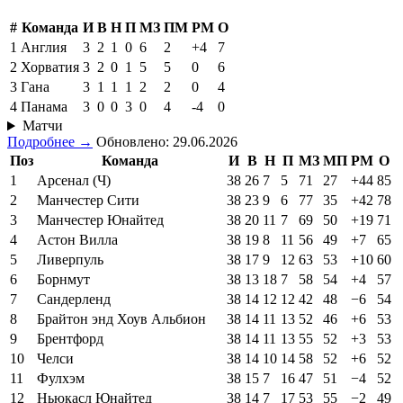
#
Команда
И
В
Н
П
МЗ
ПМ
РМ
О
1
Англия
3
2
1
0
6
2
+4
7
2
Хорватия
3
2
0
1
5
5
0
6
3
Гана
3
1
1
1
2
2
0
4
4
Панама
3
0
0
3
0
4
-4
0
Матчи
Подробнее →
Обновлено: 29.06.2026
Поз
Команда
И
В
Н
П
МЗ
МП
РМ
О
1
Арсенал (Ч)
38
26
7
5
71
27
+44
85
2
Манчестер Сити
38
23
9
6
77
35
+42
78
3
Манчестер Юнайтед
38
20
11
7
69
50
+19
71
4
Астон Вилла
38
19
8
11
56
49
+7
65
5
Ливерпуль
38
17
9
12
63
53
+10
60
6
Борнмут
38
13
18
7
58
54
+4
57
7
Сандерленд
38
14
12
12
42
48
−6
54
8
Брайтон энд Хоув Альбион
38
14
11
13
52
46
+6
53
9
Брентфорд
38
14
11
13
55
52
+3
53
10
Челси
38
14
10
14
58
52
+6
52
11
Фулхэм
38
15
7
16
47
51
−4
52
12
Ньюкасл Юнайтед
38
14
7
17
53
55
−2
49