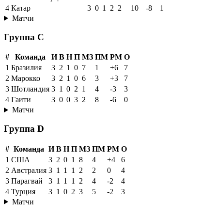
4
Катар
3
0
1
2
2
10
-8
1
Матчи
Группа C
#
Команда
И
В
Н
П
МЗ
ПМ
РМ
О
1
Бразилия
3
2
1
0
7
1
+6
7
2
Марокко
3
2
1
0
6
3
+3
7
3
Шотландия
3
1
0
2
1
4
-3
3
4
Гаити
3
0
0
3
2
8
-6
0
Матчи
Группа D
#
Команда
И
В
Н
П
МЗ
ПМ
РМ
О
1
США
3
2
0
1
8
4
+4
6
2
Австралия
3
1
1
1
2
2
0
4
3
Парагвай
3
1
1
1
2
4
-2
4
4
Турция
3
1
0
2
3
5
-2
3
Матчи