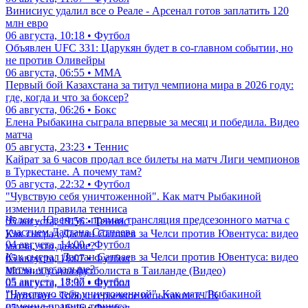
Винисиус удалил все о Реале - Арсенал готов заплатить 120
млн евро
06 августа, 10:18 • Футбол
Объявлен UFC 331: Царукян будет в со-главном событии, но
не против Оливейры
06 августа, 06:55 • ММА
Первый бой Казахстана за титул чемпиона мира в 2026 году:
где, когда и что за боксер?
06 августа, 06:26 • Бокс
Елена Рыбакина сыграла впервые за месяц и победила. Видео
матча
05 августа, 23:23 • Теннис
Кайрат за 6 часов продал все билеты на матч Лиги чемпионов
в Туркестане. А почему там?
05 августа, 22:32 • Футбол
"Чувствую себя уничтоженной". Как матч Рыбакиной
изменил правила тенниса
Челси - Ювентус: прямая трансляция предсезонного матча с
05 августа, 19:56 • Теннис
участием Дастана Сатпаева
Как сыграл Дастан Сатпаев за Челси против Ювентуса: видео
04 августа, 14:00 • Футбол
матча, что дальше?
Как сыграл Дастан Сатпаев за Челси против Ювентуса: видео
05 августа, 18:07 • Футбол
матча, что дальше?
Молния убила футболиста в Таиланде (Видео)
05 августа, 18:07 • Футбол
05 августа, 17:30 • Футбол
"Чувствую себя уничтоженной". Как матч Рыбакиной
Партизан - Тобол: серьезное испытание в ЛК
изменил правила тенниса
05 августа, 16:46 • Футбол