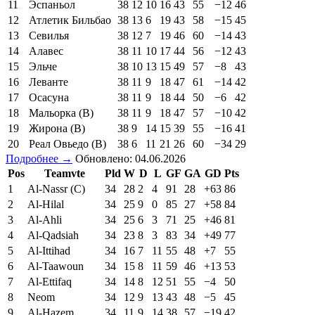
11
Эспаньол
38
12
10
16
43
55
−12
46
12
Атлетик Бильбао
38
13
6
19
43
58
−15
45
13
Севилья
38
12
7
19
46
60
−14
43
14
Алавес
38
11
10
17
44
56
−12
43
15
Эльче
38
10
13
15
49
57
−8
43
16
Леванте
38
11
9
18
47
61
−14
42
17
Осасуна
38
11
9
18
44
50
−6
42
18
Мальорка (В)
38
11
9
18
47
57
−10
42
19
Жирона (В)
38
9
14
15
39
55
−16
41
20
Реал Овьедо (В)
38
6
11
21
26
60
−34
29
Подробнее →
Обновлено: 04.06.2026
Pos
Teamvte
Pld
W
D
L
GF
GA
GD
Pts
1
Al-Nassr (C)
34
28
2
4
91
28
+63
86
2
Al-Hilal
34
25
9
0
85
27
+58
84
3
Al-Ahli
34
25
6
3
71
25
+46
81
4
Al-Qadsiah
34
23
8
3
83
34
+49
77
5
Al-Ittihad
34
16
7
11
55
48
+7
55
6
Al-Taawoun
34
15
8
11
59
46
+13
53
7
Al-Ettifaq
34
14
8
12
51
55
−4
50
8
Neom
34
12
9
13
43
48
−5
45
9
Al-Hazem
34
11
9
14
38
57
−19
42