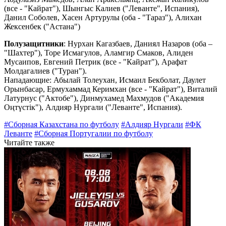
(все - "Кайрат"), Шынгыс Калиев ("Леванте", Испания),
Данил Соболев, Хасен Артурулы (оба - "Тараз"), Алихан
Жексенбек ("Астана")
Полузащитники
: Нурхан Кагазбаев, Даниял Назаров (оба –
"Шахтер"), Торе Исмагулов, Аламгир Смаков, Алиден
Мусаипов, Евгений Петрик (все - "Кайрат"), Арафат
Молдагалиев ("Туран").
Нападающие: Абылай Толеухан, Исмаил Бекболат, Даулет
Орынбасар, Ермухаммад Керимхан (все - "Кайрат"), Виталий
Латурнус ("Актобе"), Динмухамед Махмудов ("Академия
Оңтүстік"), Алдияр Нургали ("Леванте", Испания).
#Сборная Казахстана по футболу
#Алдияр Нургали
#ФК
Леванте
#Сборная Португалии по футболу
Читайте также