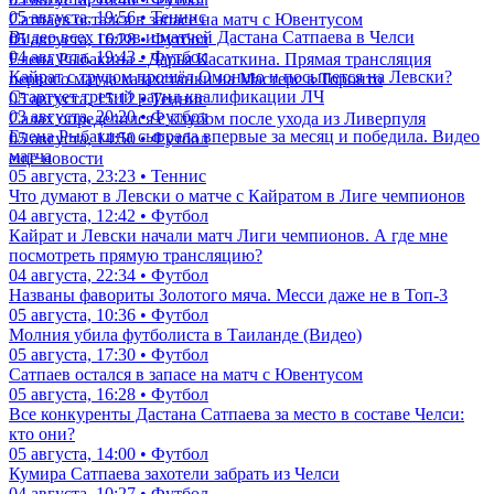
05 августа, 19:56 • Теннис
Сатпаев остался в запасе на матч с Ювентусом
Видео всех голов и матчей Дастана Сатпаева в Челси
05 августа, 16:28 • Футбол
04 августа, 19:43 • Футбол
Елена Рыбакина - Дарья Касаткина. Прямая трансляция
Кайрат с трудом прошёл Омонию и посыпется на Левски?
первого матча казахстанки на Мастерс в Торонто
Стартует третий раунд квалификации ЛЧ
05 августа, 15:12 • Теннис
03 августа, 20:20 • Футбол
Салах определился с клубом после ухода из Ливерпуля
Елена Рыбакина сыграла впервые за месяц и победила. Видео
05 августа, 14:50 • Футбол
матча
еще новости
05 августа, 23:23 • Теннис
Что думают в Левски о матче с Кайратом в Лиге чемпионов
04 августа, 12:42 • Футбол
Кайрат и Левски начали матч Лиги чемпионов. А где мне
посмотреть прямую трансляцию?
04 августа, 22:34 • Футбол
Названы фавориты Золотого мяча. Месси даже не в Топ-3
05 августа, 10:36 • Футбол
Молния убила футболиста в Таиланде (Видео)
05 августа, 17:30 • Футбол
Сатпаев остался в запасе на матч с Ювентусом
05 августа, 16:28 • Футбол
Все конкуренты Дастана Сатпаева за место в составе Челси:
кто они?
05 августа, 14:00 • Футбол
Кумира Сатпаева захотели забрать из Челси
04 августа, 10:27 • Футбол