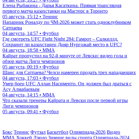
Елена Рыбакина - Дарья Касаткина. Прямая трансляция
первого матча казахстанки на Мастерс в Торонто
05 августа, 15:12 • Теннис
Напарник Роналду по ЧМ-2026 может стать одноклубником
Сатпаева
04 августа, 14:57 • Футбол
Где смотреть UFC Fight Night 284: Гамрот – Салкиллд.
Сохранит ли казахстанец Дияр Нургожай место в UFC?
04 августа, 18:58 • ММА
Кайрат пропустил на 92-й минуте от Левски: видео гола и
обзор матча Лиги чемпионов
05 августа, 00:19 • Футбол
Шанс для Сатпаева? Челси намерен продать трех нападающих
04 августа, 17:03 • Футбол
Умер боец UFC Аллан Насименто. Он должен был драться с
Асу Алмабаевым
04 августа, 14:15 • ММА
Что сказали тренеры Кайрата и Левски после первой игры
Лиги чемпионов
05 августа, 09:41 • Футбол
Бокс
Теннис
Футзал
Баскетбол
Олимпиада-2026
Видео
ММА
Хоккей
Дзюдо
Зимние виды спорта
Олимпиада-2024