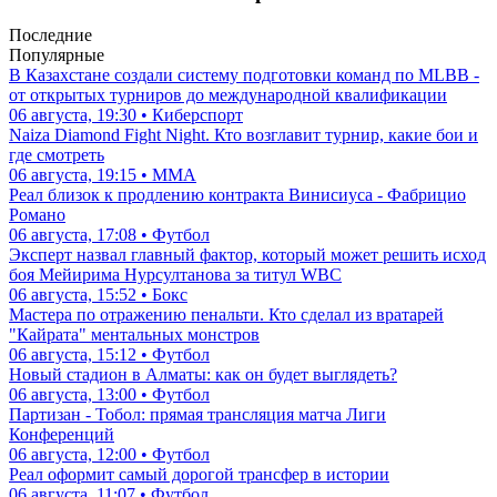
Последние
Популярные
В Казахстане создали систему подготовки команд по MLBB -
от открытых турниров до международной квалификации
06 августа, 19:30 • Киберспорт
Naiza Diamond Fight Night. Кто возглавит турнир, какие бои и
где смотреть
06 августа, 19:15 • ММА
Реал близок к продлению контракта Винисиуса - Фабрицио
Романо
06 августа, 17:08 • Футбол
Эксперт назвал главный фактор, который может решить исход
боя Мейирима Нурсултанова за титул WBC
06 августа, 15:52 • Бокс
Мастера по отражению пенальти. Кто сделал из вратарей
"Кайрата" ментальных монстров
06 августа, 15:12 • Футбол
Новый стадион в Алматы: как он будет выглядеть?
06 августа, 13:00 • Футбол
Партизан - Тобол: прямая трансляция матча Лиги
Конференций
06 августа, 12:00 • Футбол
Реал оформит самый дорогой трансфер в истории
06 августа, 11:07 • Футбол