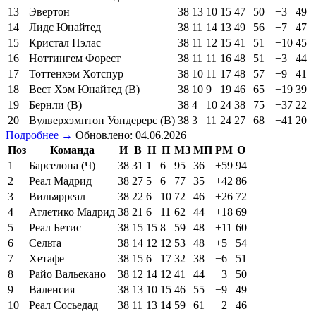
13
Эвертон
38
13
10
15
47
50
−3
49
14
Лидс Юнайтед
38
11
14
13
49
56
−7
47
15
Кристал Пэлас
38
11
12
15
41
51
−10
45
16
Ноттингем Форест
38
11
11
16
48
51
−3
44
17
Тоттенхэм Хотспур
38
10
11
17
48
57
−9
41
18
Вест Хэм Юнайтед (В)
38
10
9
19
46
65
−19
39
19
Бернли (В)
38
4
10
24
38
75
−37
22
20
Вулверхэмптон Уондерерс (В)
38
3
11
24
27
68
−41
20
Подробнее →
Обновлено: 04.06.2026
Поз
Команда
И
В
Н
П
МЗ
МП
РМ
О
1
Барселона (Ч)
38
31
1
6
95
36
+59
94
2
Реал Мадрид
38
27
5
6
77
35
+42
86
3
Вильярреал
38
22
6
10
72
46
+26
72
4
Атлетико Мадрид
38
21
6
11
62
44
+18
69
5
Реал Бетис
38
15
15
8
59
48
+11
60
6
Сельта
38
14
12
12
53
48
+5
54
7
Хетафе
38
15
6
17
32
38
−6
51
8
Райо Вальекано
38
12
14
12
41
44
−3
50
9
Валенсия
38
13
10
15
46
55
−9
49
10
Реал Сосьедад
38
11
13
14
59
61
−2
46