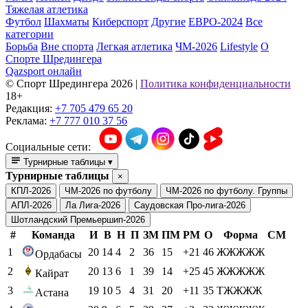
Тяжелая атлетика
Футбол
Шахматы
Киберспорт
Другие
ЕВРО-2024
Все
категории
Борьба
Вне спорта
Легкая атлетика
ЧМ-2026
Lifestyle
О
Спорте Шредингера
Qazsport онлайн
© Cпорт Шредингера 2026
|
Политика конфиденциальности
18+
Редакция:
+7 705 479 65 20
Реклама:
+7 777 010 37 56
Социальные сети:
Турнирные таблицы
▾
Турнирные таблицы
×
КПЛ-2026
ЧМ-2026 по футболу
ЧМ-2026 по футболу. Группы
АПЛ-2026
Ла Лига-2026
Саудовская Про-лига-2026
Шотландский Премьершип-2026
#
Команда
И
В
Н
П
ЗМ
ПМ
РМ
О
Форма
СМ
1
20
14
4
2
36
15
+21
46
ЖЖЖЖЖ
Ордабасы
2
20
13
6
1
39
14
+25
45
ЖЖЖЖЖ
Кайрат
3
19
10
5
4
31
20
+11
35
ТЖЖЖЖ
Астана