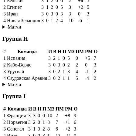
1
Бельгия
3
1
2
0
6
2
+4
5
2
Египет
3
1
2
0
5
3
+2
5
3
Иран
3
0
3
0
3
3
0
3
4
Новая Зеландия
3
0
1
2
4
10
-6
1
Матчи
Группа H
#
Команда
И
В
Н
П
МЗ
ПМ
РМ
О
1
Испания
3
2
1
0
5
0
+5
7
2
Кабо-Верде
3
0
3
0
2
2
0
3
3
Уругвай
3
0
2
1
3
4
-1
2
4
Саудовская Аравия
3
0
2
1
1
5
-4
2
Матчи
Группа I
#
Команда
И
В
Н
П
МЗ
ПМ
РМ
О
1
Франция
3
3
0
0
10
2
+8
9
2
Норвегия
3
2
0
1
8
7
+1
6
3
Сенегал
3
1
0
2
8
6
+2
3
4
Ирак
3
0
0
3
1
12
-11
0