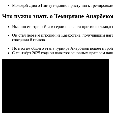
Молодой Диого Пинту недавно приступил к тренировкам 
Что нужно знать о Темирлане Анарбеко
Именно его три сейва в серии пенальти против шотландс
Он стал первым игроком из Казахстана, получившим нагр
совершил 8 сейвов.
По итогам общего этапа турнира Анарбеков вошел в тройк
С сентября 2025 года он является основным вратарем на