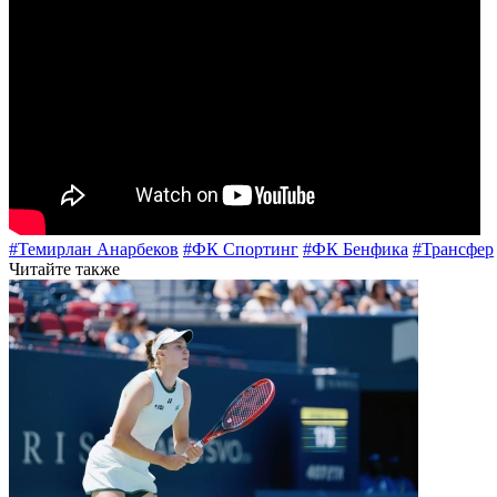
#Темирлан Анарбеков
#ФК Спортинг
#ФК Бенфика
#Трансфер
Читайте также