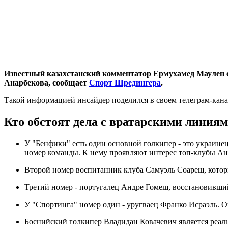
Известный казахстанский комментатор Ермухамед Маулен 
Анарбекова, сообщает
Спорт Шредингера
.
Такой информацией инсайдер поделился в своем телеграм-кана
Кто обстоят дела с вратарскими линия
У "Бенфики" есть один основной голкипер - это украине
номер команды. К нему проявляют интерес топ-клубы Ан
Второй номер воспитанник клуба Самуэль Соареш, которы
Третий номер - португалец Андре Гомеш, восстановивший
У "Спортинга" номер один - уругваец Франко Исраэль. Он
Боснийский голкипер Владидан Ковачевич является реал