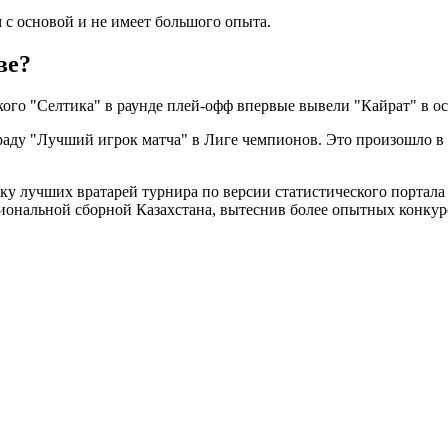
с основой и не имеет большого опыта.
ве?
кого "Селтика" в раунде плей-офф впервые вывели "Кайрат" в о
аду "Лучший игрок матча" в Лиге чемпионов. Это произошло в 
у лучших вратарей турнира по версии статистического портала S
циональной сборной Казахстана, вытеснив более опытных конкур