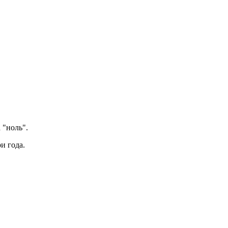
 "ноль".
и года.