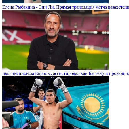
Елена Рыбакина - Энн Ли. Прямая трансляция матча казахстанк
Был чемпионом Европы, ассистировал ван Бастену и провалилс