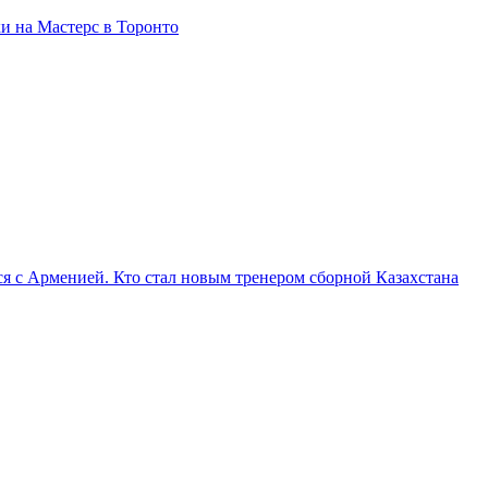
и на Мастерс в Торонто
я с Арменией. Кто стал новым тренером сборной Казахстана