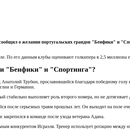
сообщил о желании португальских грандов "Бенфики" и "Сп
ле. По его данным клубы оценивают голкипера в 2,5 миллиона е
ми "Бенфики" и "Спортинга"?
ц Анатолий Трубин, прославившийся благодаря победному голу в
глии и Германии.
й стабильно выполняет роль второго номера, но не дотягивает 
ся после серьезных травм прошлых лет. Он выходит на поле оче
 закрепился в команде после ухода ветерана Адана.
ьным конкурентом Исраэля. Тренер использует ротацию между н