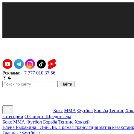
Реклама:
+7 777 010 37 56
Найти
Бокс
ММА
Футбол
Борьба
Теннис
Хок
категории
О Спорте Шредингера
Бокс
ММА
Футбол
Борьба
Теннис
Хоккей
Елена Рыбакина - Энн Ли. Прямая трансляция матча казахстанк
Главная
/
Футбол
/