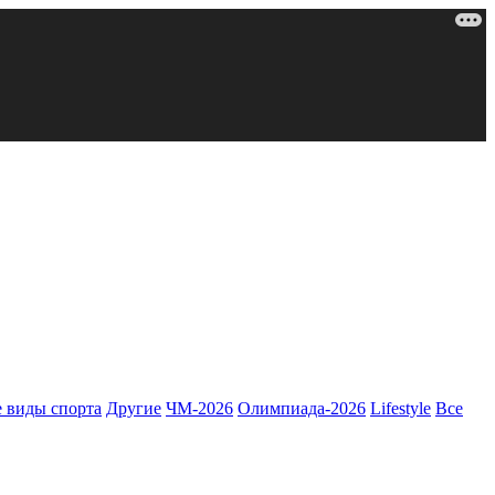
 виды спорта
Другие
ЧМ-2026
Олимпиада-2026
Lifestyle
Все