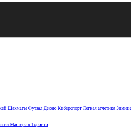
кей
Шахматы
Футзал
Дзюдо
Киберспорт
Легкая атлетика
Зимние
и на Мастерс в Торонто