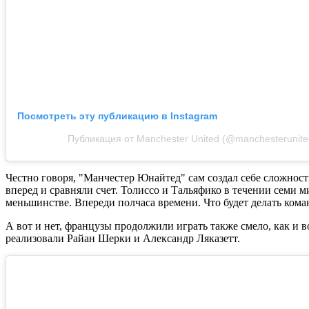
Посмотреть эту публикацию в Instagram
Публикация от Manchester United (@manchesterunite
Честно говоря, "Манчестер Юнайтед" сам создал себе сложност
вперед и сравняли счет.
Толиссо и Тальяфико в течении семи ми
меньшинстве. Впереди полчаса времени. Что будет делать кома
А вот и нет, французы продолжили играть также смело, как и в
реализовали
Райан Шерки и Александр Ляказетт.