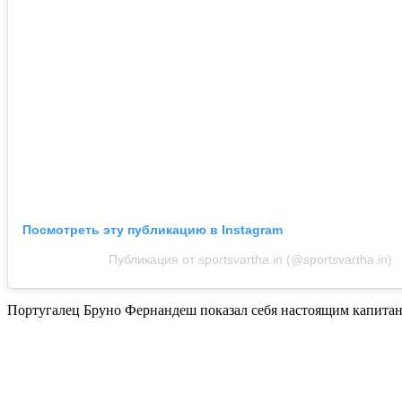
Посмотреть эту публикацию в Instagram
Публикация от sportsvartha.in (@sportsvartha.in)
Португалец Бруно Фернандеш показал себя настоящим капитано