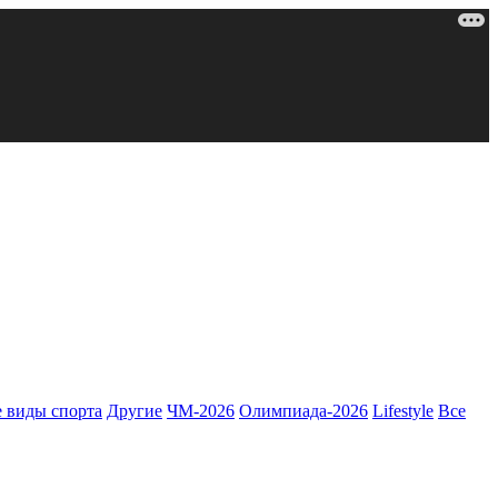
 виды спорта
Другие
ЧМ-2026
Олимпиада-2026
Lifestyle
Все