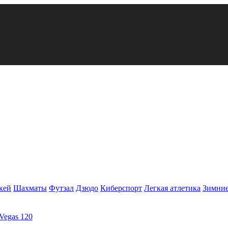
кей
Шахматы
Футзал
Дзюдо
Киберспорт
Легкая атлетика
Зимние
Vegas 120