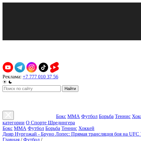
Реклама:
+7 777 010 37 56
Найти
Бокс
ММА
Футбол
Борьба
Теннис
Хок
категории
О Спорте Шредингера
Бокс
ММА
Футбол
Борьба
Теннис
Хоккей
Дияр Нургожай - Бруно Лопес: Прямая трансляция боя на UFC 
Главная
/
Футбол
/