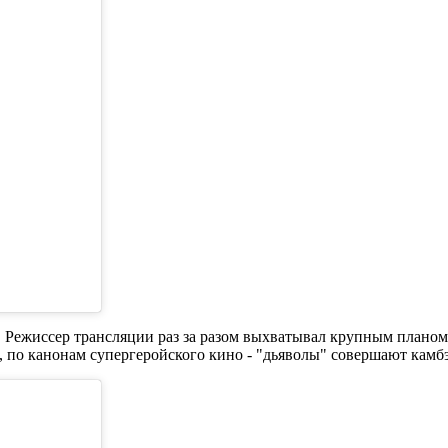
а. Режиссер трансляции раз за разом выхватывал крупным плано
, по канонам супергеройского кино - "дьяволы" совершают камб