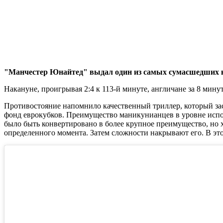
"Манчестер Юнайтед" выдал один из самых сумасшедших к
Накануне, проигрывая 2:4 к 113-й минуте, англичане за 8 мин
Противостояние напомнило качественный триллер, который заст
фонд еврокубков. Преимущество маникунианцев в уровне испол
было быть конвертировано в более крупное преимущество, но х
определенного момента. Затем сложности накрывают его. В это