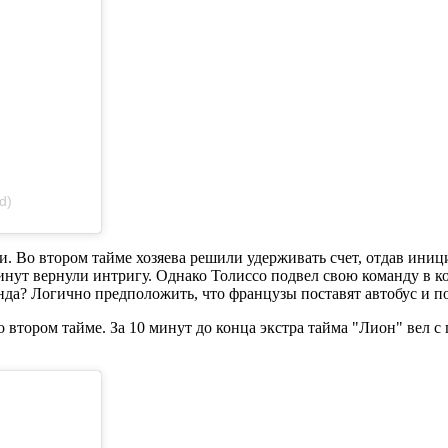
d)
и. Во втором тайме хозяева решили удерживать счет, отдав иниц
нут вернули интригу. Однако Толиссо подвел свою команду в ко
нда? Логично предположить, что французы поставят автобус и п
о втором тайме. За 10 минут до конца экстра тайма "Лион" вел с 