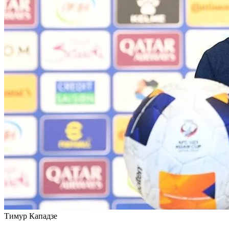
Тимур Кападзе