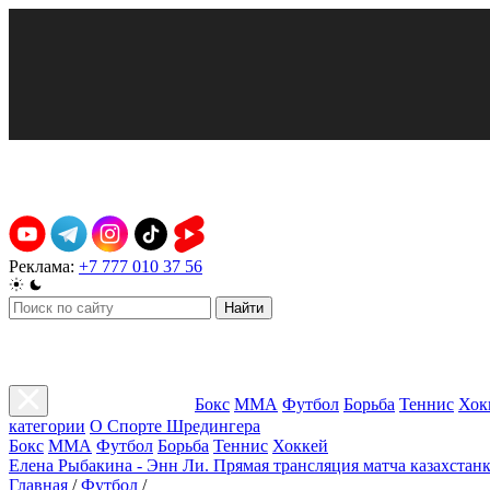
Реклама:
+7 777 010 37 56
Найти
Бокс
ММА
Футбол
Борьба
Теннис
Хок
категории
О Спорте Шредингера
Бокс
ММА
Футбол
Борьба
Теннис
Хоккей
Елена Рыбакина - Энн Ли. Прямая трансляция матча казахстанк
Главная
/
Футбол
/