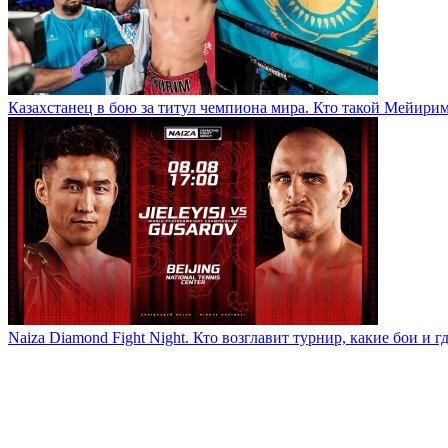
Казахстанец в бою за титул чемпиона мира. Кто такой Мейири
Naiza Diamond Fight Night. Кто возглавит турнир, какие бои и г