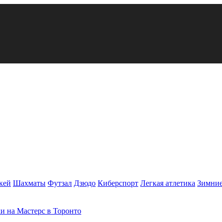
кей
Шахматы
Футзал
Дзюдо
Киберспорт
Легкая атлетика
Зимние
и на Мастерс в Торонто