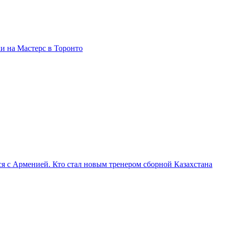
и на Мастерс в Торонто
я с Арменией. Кто стал новым тренером сборной Казахстана