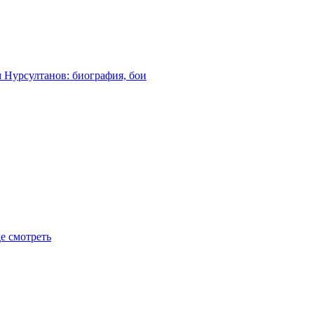
м Нурсултанов: биография, бои
де смотреть