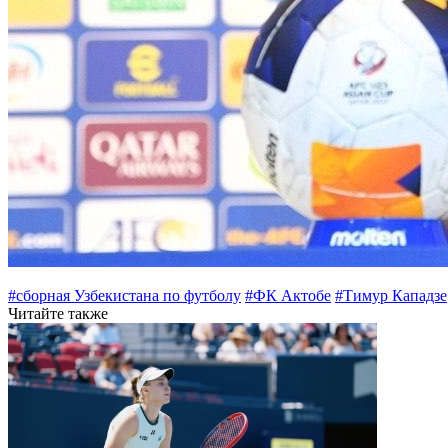
#сборная Узбекистана по футболу
#ФК Актобе
#Тимур Кападзе
Читайте также