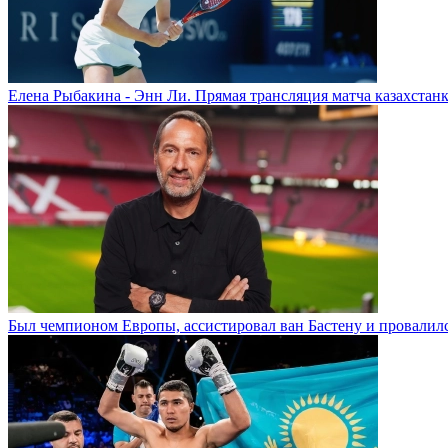
Елена Рыбакина - Энн Ли. Прямая трансляция матча казахстанк
Был чемпионом Европы, ассистировал ван Бастену и провалилс