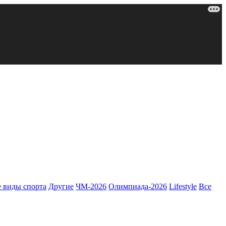
 виды спорта
Другие
ЧМ-2026
Олимпиада-2026
Lifestyle
Все