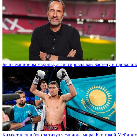
Был чемпионом Европы, ассистировал ван Бастену и провалилс
Казахстанец в бою за титул чемпиона мира. Кто такой Мейири