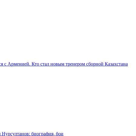
я с Арменией. Кто стал новым тренером сборной Казахстана
м Нурсултанов: биография, бои