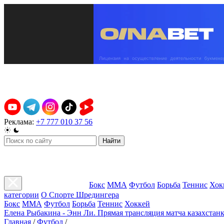
Реклама:
+7 777 010 37 56
Найти
Бокс
ММА
Футбол
Борьба
Теннис
Хок
категории
О Спорте Шредингера
Бокс
ММА
Футбол
Борьба
Теннис
Хоккей
Елена Рыбакина - Энн Ли. Прямая трансляция матча казахстанк
Главная
/
Футбол
/