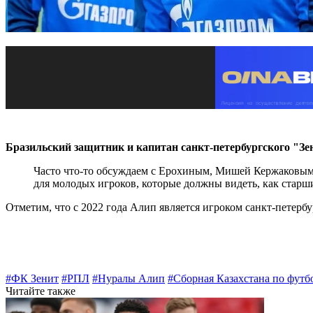
Бразильский защитник и капитан санкт-петербургского "Зен
Часто что-то обсуждаем с Ерохиным, Мишей Кержаковым,
для молодых игроков, которые должны видеть, как старшие
Отметим, что с 2022 года Алип является игроком санкт-петербу
#ФК Зенит
#РПЛ
#Нуралы Алип
#Сборная Казахстана по футб
Читайте также