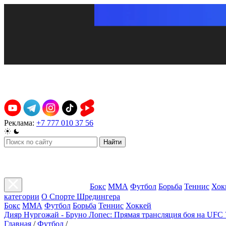
Реклама:
+7 777 010 37 56
Найти
Бокс
ММА
Футбол
Борьба
Теннис
Хок
категории
О Спорте Шредингера
Бокс
ММА
Футбол
Борьба
Теннис
Хоккей
Дияр Нургожай - Бруно Лопес: Прямая трансляция боя на UFC 
Главная
/
Футбол
/