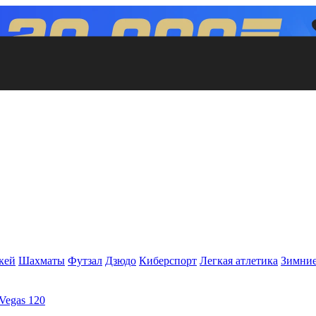
кей
Шахматы
Футзал
Дзюдо
Киберспорт
Легкая атлетика
Зимние
Vegas 120