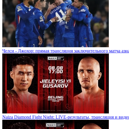
Челси - Джохор: прямая трансляция заключительного матча ази
Naiza Diamond Fight Night: LIVE-результаты, трансляция и виде