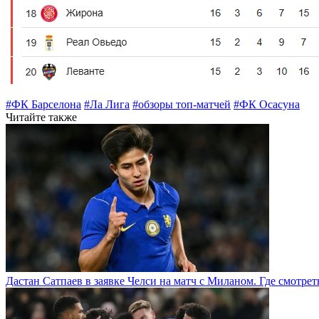
#ФК Барселона
#Ла Лига
#обзоры топ-матчей
#ФК Осасуна
Читайте также
Дастан Сатпаев в заявке Челси на матч с Миланом. Где смотре