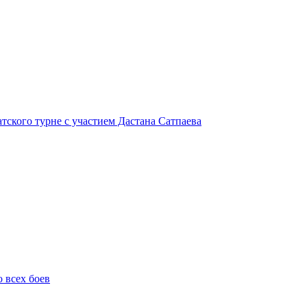
атского турне с участием Дастана Сатпаева
о всех боев