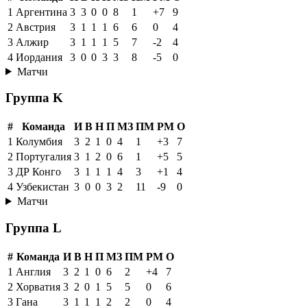
1
Аргентина
3
3
0
0
8
1
+7
9
2
Австрия
3
1
1
1
6
6
0
4
3
Алжир
3
1
1
1
5
7
-2
4
4
Иордания
3
0
0
3
3
8
-5
0
Матчи
Группа K
#
Команда
И
В
Н
П
МЗ
ПМ
РМ
О
1
Колумбия
3
2
1
0
4
1
+3
7
2
Португалия
3
1
2
0
6
1
+5
5
3
ДР Конго
3
1
1
1
4
3
+1
4
4
Узбекистан
3
0
0
3
2
11
-9
0
Матчи
Группа L
#
Команда
И
В
Н
П
МЗ
ПМ
РМ
О
1
Англия
3
2
1
0
6
2
+4
7
2
Хорватия
3
2
0
1
5
5
0
6
3
Гана
3
1
1
1
2
2
0
4