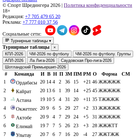
© Cпорт Шредингера 2026
|
Политика конфиденциальности
18+
Редакция:
+7 705 479 65 20
Реклама:
+7 777 010 37 56
Социальные сети:
Турнирные таблицы
▾
Турнирные таблицы
×
КПЛ-2026
ЧМ-2026 по футболу
ЧМ-2026 по футболу. Группы
АПЛ-2026
Ла Лига-2026
Саудовская Про-лига-2026
Шотландский Премьершип-2026
#
Команда
И
В
Н
П
ЗМ
ПМ
РМ
О
Форма
СМ
1
20
14
4
2
36
15
+21
46
ЖЖЖЖЖ
Ордабасы
2
20
13
6
1
39
14
+25
45
ЖЖЖЖЖ
Кайрат
3
19
10
5
4
31
20
+11
35
ТЖЖЖЖ
Астана
4
20
9
6
5
29
27
+2
33
ЖЖЖЖЖ
Окжетпес
5
20
9
4
7
29
24
+5
31
ЖЖЖЖЖ
Актобе
6
19
7
7
5
26
23
+3
28
ЖЖЖТТ
Елимай
7
20
7
6
7
16
20
-4
27
ЖЖТЖЖ
Улытау