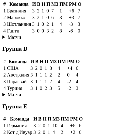
#
Команда
И
В
Н
П
МЗ
ПМ
РМ
О
1
Бразилия
3
2
1
0
7
1
+6
7
2
Марокко
3
2
1
0
6
3
+3
7
3
Шотландия
3
1
0
2
1
4
-3
3
4
Гаити
3
0
0
3
2
8
-6
0
Матчи
Группа D
#
Команда
И
В
Н
П
МЗ
ПМ
РМ
О
1
США
3
2
0
1
8
4
+4
6
2
Австралия
3
1
1
1
2
2
0
4
3
Парагвай
3
1
1
1
2
4
-2
4
4
Турция
3
1
0
2
3
5
-2
3
Матчи
Группа E
#
Команда
И
В
Н
П
МЗ
ПМ
РМ
О
1
Германия
3
2
0
1
10
4
+6
6
2
Кот-д'Ивуар
3
2
0
1
4
2
+2
6