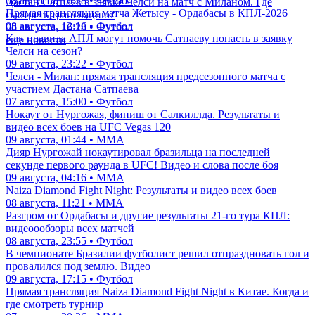
08 августа, 16:28 • Футбол
Дастан Сатпаев в заявке Челси на матч с Миланом. Где
Прямая трансляция матча Жетысу - Ордабасы в КПЛ-2026
смотреть трансляцию?
08 августа, 12:16 • Футбол
08 августа, 16:28 • Футбол
Как правила АПЛ могут помочь Сатпаеву попасть в заявку
еще новости
Челси на сезон?
09 августа, 23:22 • Футбол
Челси - Милан: прямая трансляция предсезонного матча с
участием Дастана Сатпаева
07 августа, 15:00 • Футбол
Нокаут от Нургожая, финиш от Салкиллда. Результаты и
видео всех боев на UFC Vegas 120
09 августа, 01:44 • ММА
Дияр Нургожай нокаутировал бразильца на последней
секунде первого раунда в UFC! Видео и слова после боя
09 августа, 04:16 • ММА
Naiza Diamond Fight Night: Результаты и видео всех боев
08 августа, 11:21 • ММА
Разгром от Ордабасы и другие результаты 21-го тура КПЛ:
видеоообзоры всех матчей
08 августа, 23:55 • Футбол
В чемпионате Бразилии футболист решил отпраздновать гол и
провалился под землю. Видео
09 августа, 17:15 • Футбол
Прямая трансляция Naiza Diamond Fight Night в Китае. Когда и
где смотреть турнир