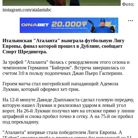
Фото:
instagram.com/atalantabc
Итальянская "Аталанта" выиграла футбольную Лигу
Европы, финал которой прошел в Дублине, сообщает
Спорт Шредингера.
За трофей "Аталанта" билась с рекордсменом этого сезона и
чемпионом Германии "Байером". Встреча завершилась со
счетом 3:0 в пользу подопечных Джан Пьеро Гасперини.
Героем матча стал нигерийский нападающий Адемола
Лукман, который оформил хет-трик.
На 12-й минуте Давиде Дзаппакоста сделал голевую передачу,
которую нашел Лукман и реализовал ударом в левый угол
ворот. На 26-й Лукман получил мяч на отскоке прямо у линии
штрафной и снова пробил точно в сетку. А на 75-й он пробил
под перекладину.
"Аталанта" впервые стала победителем Лиги Европы. А
"Байер" упустил требл и прервал серию без поражений из 51-