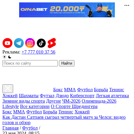
Реклама:
+7 777 010 37 56
Найти
Бокс
ММА
Футбол
Борьба
Теннис
Хоккей
Шахматы
Футзал
Дзюдо
Киберспорт
Легкая атлетика
Зимние виды спорта
Другие
ЧМ-2026
Олимпиада-2026
Lifestyle
Все категории
О Спорте Шредингера
Бокс
ММА
Футбол
Борьба
Теннис
Хоккей
Как Дастан Сатпаев сыграл четвертый матч за Челси: видео
голов и обзор
Главная
/
Футбол
/
23 мая 2024, 08:15