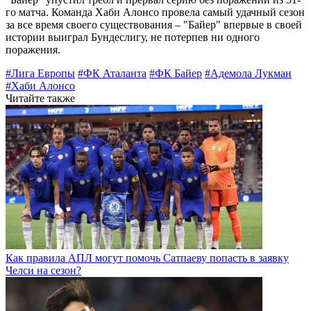
го матча. Команда Хаби Алонсо провела самый удачный сезон
за все время своего существования – "Байер" впервые в своей
истории выиграл Бундеслигу, не потерпев ни одного
поражения.
#Лига Европы
#ФК Аталанта
#ФК Байер
#Адемола Лукман
#Хаби Алонсо
Читайте также
Как правила АПЛ могут помочь Сатпаеву попасть в заявку
Челси на сезон?