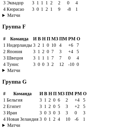
3
Эквадор
3
1
1
1
2
2
0
4
4
Кюрасао
3
0
1
2
1
9
-8
1
Матчи
Группа F
#
Команда
И
В
Н
П
МЗ
ПМ
РМ
О
1
Нидерланды
3
2
1
0
10
4
+6
7
2
Япония
3
1
2
0
7
3
+4
5
3
Швеция
3
1
1
1
7
7
0
4
4
Тунис
3
0
0
3
2
12
-10
0
Матчи
Группа G
#
Команда
И
В
Н
П
МЗ
ПМ
РМ
О
1
Бельгия
3
1
2
0
6
2
+4
5
2
Египет
3
1
2
0
5
3
+2
5
3
Иран
3
0
3
0
3
3
0
3
4
Новая Зеландия
3
0
1
2
4
10
-6
1
Матчи