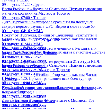
теннису в США
09 августа, 11:22 • Другие
Елена Рыбакина - Людмила Самсонова. Прямая трансляция
матча казахстанки на Мастерс в Торонто
09 августа, 07:00 • Теннис
Дияр Нургожай нокаутировал бразильца на последней
секунде первого раунда в UFC! Видео и слова после боя
09 августа, 04:16 • ММА
Нокаут от Нургожая, финиш от Салкиллда. Результаты и
Челси - Милан: видео голов, обзор матча, как там Дастан
видео всех боев на UFC Vegas 120
Сатпаев?
09 августа, 01:44 • ММА
08 августа, 18:49 • Футбол
Пояс Алимханулы обрел нового чемпиона: Результаты и
Челси - Джохор: прямая трансляция матча с участием Дастана
видео Zuffa Boxing 10 в Дублине
Сатпаева
09 августа, 01:06 • Бокс
08 августа, 14:30 • Футбол
Разгром от Ордабасы и другие результаты 21-го тура КПЛ:
Елена Рыбакина - Людмила Самсонова. Прямая трансляция
видеоообзоры всех матчей
матча казахстанки на Мастерс в Торонто
08 августа, 23:55 • Футбол
09 августа, 07:00 • Теннис
Челси - Милан: видео голов, обзор матча, как там Дастан
UFC Vegas 120: Прямая трансляция всех боев турнира
Сатпаев?
07 августа, 19:04 • ММА
08 августа, 18:49 • Футбол
Как Дастан Сатпаев сыграл четвертый матч за Челси: видео
Нургожай возвращается: хороший шанс для казахстанца
голов и обзор
поправить рекорд в UFC
09 августа, 18:40 • Футбол
08 августа, 17:30 • ММА
Дастан Сатпаев в заявке Челси на матч с Миланом. Где
Скончался отец Лионеля Месси
смотреть трансляцию?
08 августа, 17:06 • Футбол