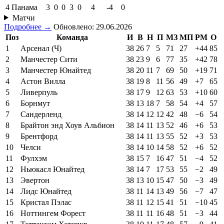
4
Панама
3
0
0
3
0
4
-4
0
Матчи
Подробнее →
Обновлено: 29.06.2026
Поз
Команда
И
В
Н
П
МЗ
МП
РМ
О
1
Арсенал (Ч)
38
26
7
5
71
27
+44
85
2
Манчестер Сити
38
23
9
6
77
35
+42
78
3
Манчестер Юнайтед
38
20
11
7
69
50
+19
71
4
Астон Вилла
38
19
8
11
56
49
+7
65
5
Ливерпуль
38
17
9
12
63
53
+10
60
6
Борнмут
38
13
18
7
58
54
+4
57
7
Сандерленд
38
14
12
12
42
48
−6
54
8
Брайтон энд Хоув Альбион
38
14
11
13
52
46
+6
53
9
Брентфорд
38
14
11
13
55
52
+3
53
10
Челси
38
14
10
14
58
52
+6
52
11
Фулхэм
38
15
7
16
47
51
−4
52
12
Ньюкасл Юнайтед
38
14
7
17
53
55
−2
49
13
Эвертон
38
13
10
15
47
50
−3
49
14
Лидс Юнайтед
38
11
14
13
49
56
−7
47
15
Кристал Пэлас
38
11
12
15
41
51
−10
45
16
Ноттингем Форест
38
11
11
16
48
51
−3
44