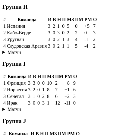
Группа H
#
Команда
И
В
Н
П
МЗ
ПМ
РМ
О
1
Испания
3
2
1
0
5
0
+5
7
2
Кабо-Верде
3
0
3
0
2
2
0
3
3
Уругвай
3
0
2
1
3
4
-1
2
4
Саудовская Аравия
3
0
2
1
1
5
-4
2
Матчи
Группа I
#
Команда
И
В
Н
П
МЗ
ПМ
РМ
О
1
Франция
3
3
0
0
10
2
+8
9
2
Норвегия
3
2
0
1
8
7
+1
6
3
Сенегал
3
1
0
2
8
6
+2
3
4
Ирак
3
0
0
3
1
12
-11
0
Матчи
Группа J
#
Команда
И
В
Н
П
МЗ
ПМ
РМ
О