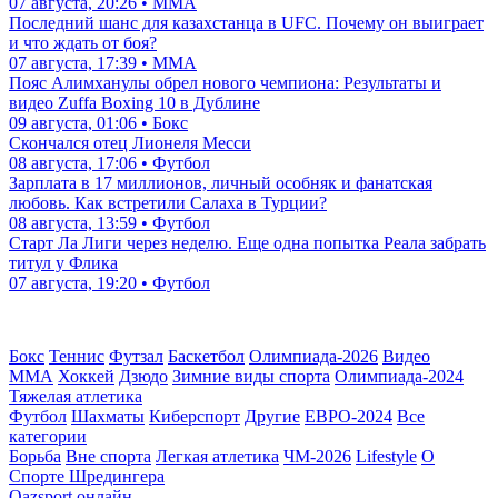
07 августа, 20:26 • ММА
Последний шанс для казахстанца в UFC. Почему он выиграет
и что ждать от боя?
07 августа, 17:39 • ММА
Пояс Алимханулы обрел нового чемпиона: Результаты и
видео Zuffa Boxing 10 в Дублине
09 августа, 01:06 • Бокс
Скончался отец Лионеля Месси
08 августа, 17:06 • Футбол
Зарплата в 17 миллионов, личный особняк и фанатская
любовь. Как встретили Салаха в Турции?
08 августа, 13:59 • Футбол
Старт Ла Лиги через неделю. Еще одна попытка Реала забрать
титул у Флика
07 августа, 19:20 • Футбол
Бокс
Теннис
Футзал
Баскетбол
Олимпиада-2026
Видео
ММА
Хоккей
Дзюдо
Зимние виды спорта
Олимпиада-2024
Тяжелая атлетика
Футбол
Шахматы
Киберспорт
Другие
ЕВРО-2024
Все
категории
Борьба
Вне спорта
Легкая атлетика
ЧМ-2026
Lifestyle
О
Спорте Шредингера
Qazsport онлайн