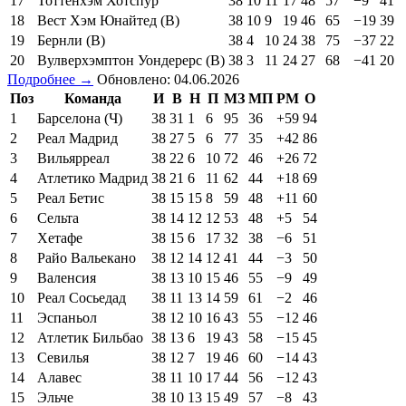
17
Тоттенхэм Хотспур
38
10
11
17
48
57
−9
41
18
Вест Хэм Юнайтед (В)
38
10
9
19
46
65
−19
39
19
Бернли (В)
38
4
10
24
38
75
−37
22
20
Вулверхэмптон Уондерерс (В)
38
3
11
24
27
68
−41
20
Подробнее →
Обновлено: 04.06.2026
Поз
Команда
И
В
Н
П
МЗ
МП
РМ
О
1
Барселона (Ч)
38
31
1
6
95
36
+59
94
2
Реал Мадрид
38
27
5
6
77
35
+42
86
3
Вильярреал
38
22
6
10
72
46
+26
72
4
Атлетико Мадрид
38
21
6
11
62
44
+18
69
5
Реал Бетис
38
15
15
8
59
48
+11
60
6
Сельта
38
14
12
12
53
48
+5
54
7
Хетафе
38
15
6
17
32
38
−6
51
8
Райо Вальекано
38
12
14
12
41
44
−3
50
9
Валенсия
38
13
10
15
46
55
−9
49
10
Реал Сосьедад
38
11
13
14
59
61
−2
46
11
Эспаньол
38
12
10
16
43
55
−12
46
12
Атлетик Бильбао
38
13
6
19
43
58
−15
45
13
Севилья
38
12
7
19
46
60
−14
43
14
Алавес
38
11
10
17
44
56
−12
43
15
Эльче
38
10
13
15
49
57
−8
43