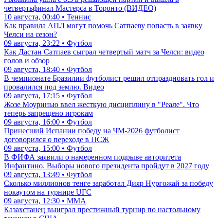
четвертьфинал Мастерса в Торонто (ВИДЕО)
10 августа, 00:40 • Теннис
Как правила АПЛ могут помочь Сатпаеву попасть в заявку
Челси на сезон?
09 августа, 23:22 • Футбол
Как Дастан Сатпаев сыграл четвертый матч за Челси: видео
голов и обзор
09 августа, 18:40 • Футбол
В чемпионате Бразилии футболист решил отпраздновать гол и
провалился под землю. Видео
09 августа, 17:15 • Футбол
Жозе Моуринью ввел жесткую дисциплину в "Реале". Что
теперь запрещено игрокам
09 августа, 16:00 • Футбол
Принесший Испании победу на ЧМ-2026 футболист
договорился о переходе в ПСЖ
09 августа, 15:00 • Футбол
В ФИФА заявили о намеренном подрыве авторитета
Инфантино. Выборы нового президента пройдут в 2027 году
09 августа, 13:49 • Футбол
Сколько миллионов тенге заработал Дияр Нургожай за победу
нокаутом на турнире UFC
09 августа, 12:30 • ММА
Казахстанец выиграл престижный турнир по настольному