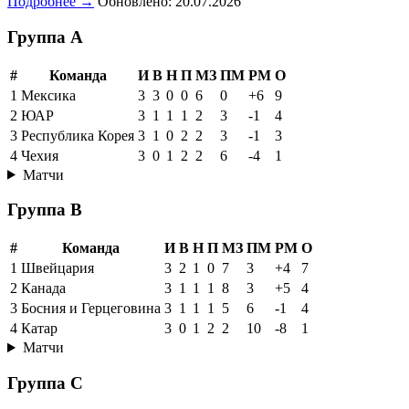
Подробнее →
Обновлено: 20.07.2026
Группа A
#
Команда
И
В
Н
П
МЗ
ПМ
РМ
О
1
Мексика
3
3
0
0
6
0
+6
9
2
ЮАР
3
1
1
1
2
3
-1
4
3
Республика Корея
3
1
0
2
2
3
-1
3
4
Чехия
3
0
1
2
2
6
-4
1
Матчи
Группа B
#
Команда
И
В
Н
П
МЗ
ПМ
РМ
О
1
Швейцария
3
2
1
0
7
3
+4
7
2
Канада
3
1
1
1
8
3
+5
4
3
Босния и Герцеговина
3
1
1
1
5
6
-1
4
4
Катар
3
0
1
2
2
10
-8
1
Матчи
Группа C