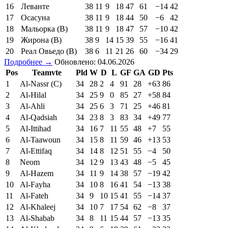
16
Леванте
38
11
9
18
47
61
−14
42
17
Осасуна
38
11
9
18
44
50
−6
42
18
Мальорка (В)
38
11
9
18
47
57
−10
42
19
Жирона (В)
38
9
14
15
39
55
−16
41
20
Реал Овьедо (В)
38
6
11
21
26
60
−34
29
Подробнее →
Обновлено: 04.06.2026
Pos
Teamvte
Pld
W
D
L
GF
GA
GD
Pts
1
Al-Nassr (C)
34
28
2
4
91
28
+63
86
2
Al-Hilal
34
25
9
0
85
27
+58
84
3
Al-Ahli
34
25
6
3
71
25
+46
81
4
Al-Qadsiah
34
23
8
3
83
34
+49
77
5
Al-Ittihad
34
16
7
11
55
48
+7
55
6
Al-Taawoun
34
15
8
11
59
46
+13
53
7
Al-Ettifaq
34
14
8
12
51
55
−4
50
8
Neom
34
12
9
13
43
48
−5
45
9
Al-Hazem
34
11
9
14
38
57
−19
42
10
Al-Fayha
34
10
8
16
41
54
−13
38
11
Al-Fateh
34
9
10
15
41
55
−14
37
12
Al-Khaleej
34
10
7
17
54
62
−8
37
13
Al-Shabab
34
8
11
15
44
57
−13
35