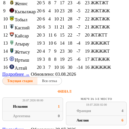
8
20
5
8
7
17
23
-6
23
ЖЖТЖТ
Женис
9
20
6
4
10
23
28
-5
22
ЖЖТЖЖ
Кызылжар
10
20
6
4
10
21
28
-7
22
ЖЖТЖЖ
Тобыл
11
20
6
3
11
21
28
-7
21
ЖЖТЖЖ
Каспий
12
20
3
11
6
15
22
-7
20
ЖТЖТТ
Кайсар
13
19
3
10
6
14
18
-4
19
ЖЖЖЖТ
Атырау
14
20
4
7
9
23
30
-7
19
ЖЖЖЖТ
Жетысу
15
19
3
8
8
19
25
-6
17
ЖТЖЖЖ
Иртыш
16
20
3
7
10
16
30
-14
16
ЖЖЖЖЖ
Алтай
Подробнее →
Обновлено: 03.08.2026
Текущая стадия
Вся сетка
ФИНАЛ
МАТЧ ЗА 3-Е МЕСТО
20.07.2026 00:00
19.07.2026 02:00
Испания
1
Франция
4
Аргентина
0
Англия
6