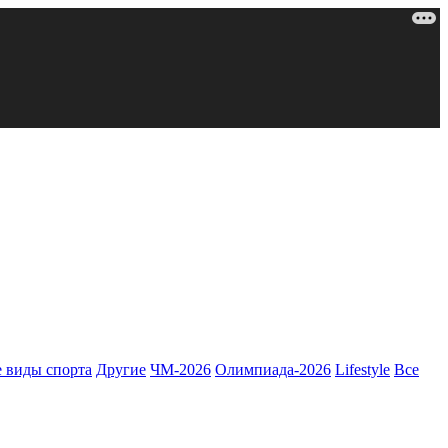
 виды спорта
Другие
ЧМ-2026
Олимпиада-2026
Lifestyle
Все