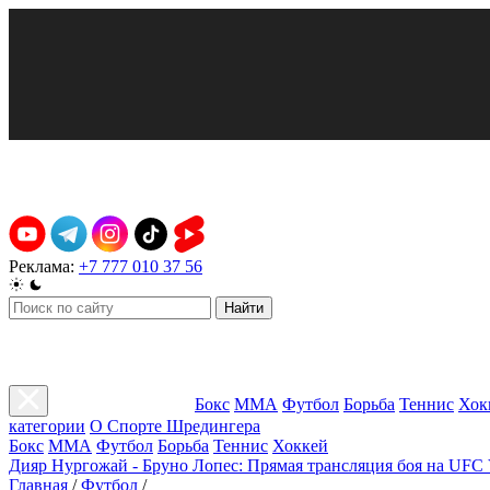
Реклама:
+7 777 010 37 56
Найти
Бокс
ММА
Футбол
Борьба
Теннис
Хок
категории
О Спорте Шредингера
Бокс
ММА
Футбол
Борьба
Теннис
Хоккей
Дияр Нургожай - Бруно Лопес: Прямая трансляция боя на UFC 
Главная
/
Футбол
/