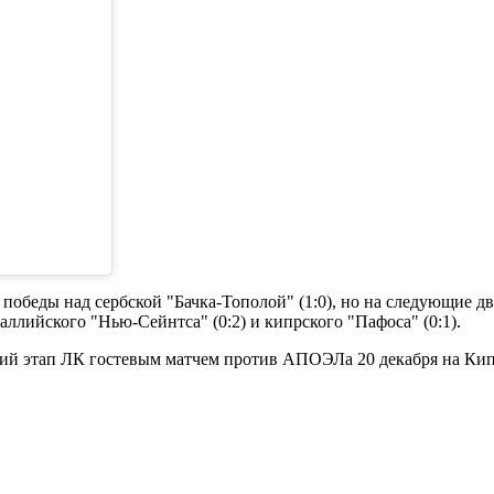
беды над сербской "Бачка-Тополой" (1:0), но на следующие два
аллийского "Нью-Сейнтса" (0:2) и кипрского "Пафоса" (0:1).
бщий этап ЛК гостевым матчем против АПОЭЛа 20 декабря на Ки