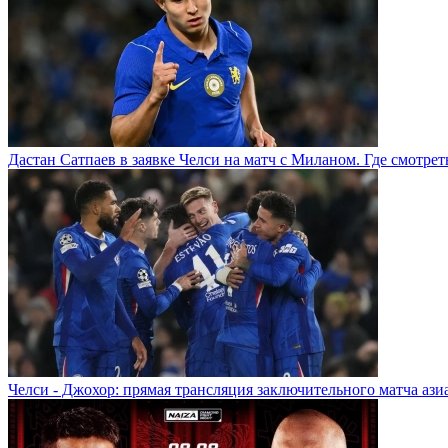
Дастан Сатпаев в заявке Челси на матч с Миланом. Где смотре
Челси - Джохор: прямая трансляция заключительного матча ази