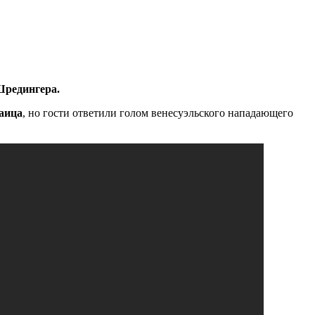
Шредингера.
аица
, но гости ответили голом венесуэльского нападающего