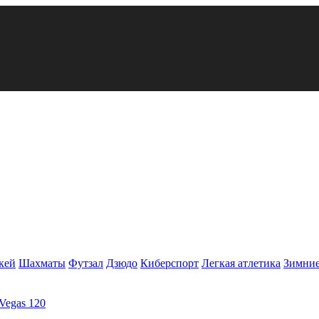
кей
Шахматы
Футзал
Дзюдо
Киберспорт
Легкая атлетика
Зимние
Vegas 120