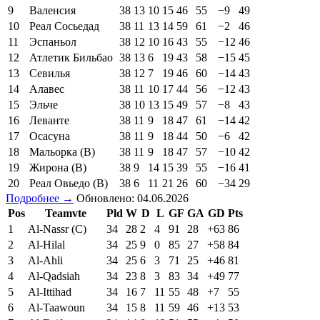
9
Валенсия
38
13
10
15
46
55
−9
49
10
Реал Сосьедад
38
11
13
14
59
61
−2
46
11
Эспаньол
38
12
10
16
43
55
−12
46
12
Атлетик Бильбао
38
13
6
19
43
58
−15
45
13
Севилья
38
12
7
19
46
60
−14
43
14
Алавес
38
11
10
17
44
56
−12
43
15
Эльче
38
10
13
15
49
57
−8
43
16
Леванте
38
11
9
18
47
61
−14
42
17
Осасуна
38
11
9
18
44
50
−6
42
18
Мальорка (В)
38
11
9
18
47
57
−10
42
19
Жирона (В)
38
9
14
15
39
55
−16
41
20
Реал Овьедо (В)
38
6
11
21
26
60
−34
29
Подробнее →
Обновлено: 04.06.2026
Pos
Teamvte
Pld
W
D
L
GF
GA
GD
Pts
1
Al-Nassr (C)
34
28
2
4
91
28
+63
86
2
Al-Hilal
34
25
9
0
85
27
+58
84
3
Al-Ahli
34
25
6
3
71
25
+46
81
4
Al-Qadsiah
34
23
8
3
83
34
+49
77
5
Al-Ittihad
34
16
7
11
55
48
+7
55
6
Al-Taawoun
34
15
8
11
59
46
+13
53