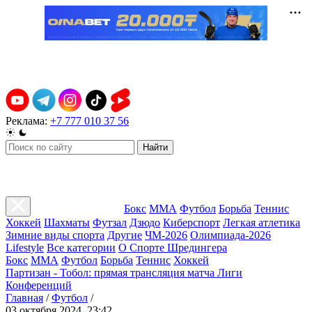
Реклама:
+7 777 010 37 56
Найти
Бокс
ММА
Футбол
Борьба
Теннис
Хоккей
Шахматы
Футзал
Дзюдо
Киберспорт
Легкая атлетика
Зимние виды спорта
Другие
ЧМ-2026
Олимпиада-2026
Lifestyle
Все категории
О Спорте Шредингера
Бокс
ММА
Футбол
Борьба
Теннис
Хоккей
Партизан - Тобол: прямая трансляция матча Лиги
Конференций
Главная
/
Футбол
/
03 октября 2024, 23:42