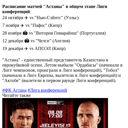
Расписание матчей "Астаны" в общем этапе Лиги
конференций
:
24 октября ✈️ vs "Нью-Сэйнтс" (Уэльс)
7 ноября ✈️ vs "Пафос" (Кипр)
28 ноября 🏟 vs "Витория Гимарайнш" (Португалия)
12 декабря 🏟 vs "Челси" (Англия)
19 декабря ✈️ vs АПОЭЛ (Кипр)
"Астана" - единственный представитель Казахстана в
еврокубковой осени. Летом выбыли "Ордабасы" (начинали в
Лиге чемпионов, проиграли в Лиге конференций), "Тобол"
(начинали в Лиге Европы, вылетели в Лиге конференций) и
"Актобе" (вылетели в первом раунде Лиги конференций).
#ФК Астана
#Лига конференций
Читайте также