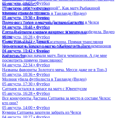
05 августа, 18:07 • Футбол
матча, что дальше?
"Чувствую себя уничтоженной". Как матч Рыбакиной
05 августа, 18:07 • Футбол
изменил правила тенниса
Молния убила футболиста в Таиланде (Видео)
05 августа, 19:56 • Теннис
05 августа, 17:30 • Футбол
Видео всех голов и матчей Дастана Сатпаева в Челси
Партизан - Тобол: серьезное испытание в ЛК
04 августа, 19:43 • Футбол
05 августа, 16:46 • Футбол
Елена Рыбакина сыграла впервые за месяц и победила. Видео
Сатпаев остался в запасе на матч с Ювентусом
матча
05 августа, 16:28 • Футбол
05 августа, 23:23 • Теннис
Елена Рыбакина - Дарья Касаткина. Прямая трансляция
Что думают в Левски о матче с Кайратом в Лиге чемпионов
первого матча казахстанки на Мастерс в Торонто
04 августа, 12:42 • Футбол
05 августа, 15:12 • Теннис
Кайрат и Левски начали матч Лиги чемпионов. А где мне
еще новости
посмотреть прямую трансляцию?
04 августа, 22:34 • Футбол
Названы фавориты Золотого мяча. Месси даже не в Топ-3
05 августа, 10:36 • Футбол
Молния убила футболиста в Таиланде (Видео)
05 августа, 17:30 • Футбол
Сатпаев остался в запасе на матч с Ювентусом
05 августа, 16:28 • Футбол
Все конкуренты Дастана Сатпаева за место в составе Челси:
кто они?
05 августа, 14:00 • Футбол
Кумира Сатпаева захотели забрать из Челси
04 августа, 10:27 • Футбол