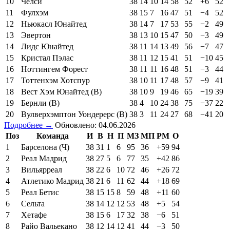
10
Челси
38
14
10
14
58
52
+6
52
11
Фулхэм
38
15
7
16
47
51
−4
52
12
Ньюкасл Юнайтед
38
14
7
17
53
55
−2
49
13
Эвертон
38
13
10
15
47
50
−3
49
14
Лидс Юнайтед
38
11
14
13
49
56
−7
47
15
Кристал Пэлас
38
11
12
15
41
51
−10
45
16
Ноттингем Форест
38
11
11
16
48
51
−3
44
17
Тоттенхэм Хотспур
38
10
11
17
48
57
−9
41
18
Вест Хэм Юнайтед (В)
38
10
9
19
46
65
−19
39
19
Бернли (В)
38
4
10
24
38
75
−37
22
20
Вулверхэмптон Уондерерс (В)
38
3
11
24
27
68
−41
20
Подробнее →
Обновлено: 04.06.2026
Поз
Команда
И
В
Н
П
МЗ
МП
РМ
О
1
Барселона (Ч)
38
31
1
6
95
36
+59
94
2
Реал Мадрид
38
27
5
6
77
35
+42
86
3
Вильярреал
38
22
6
10
72
46
+26
72
4
Атлетико Мадрид
38
21
6
11
62
44
+18
69
5
Реал Бетис
38
15
15
8
59
48
+11
60
6
Сельта
38
14
12
12
53
48
+5
54
7
Хетафе
38
15
6
17
32
38
−6
51
8
Райо Вальекано
38
12
14
12
41
44
−3
50