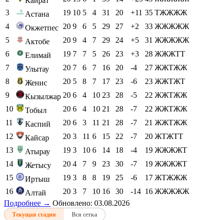
Кайрат
3
19
10
5
4
31
20
+11
35
ТЖЖЖЖ
Астана
4
20
9
6
5
29
27
+2
33
ЖЖЖЖЖ
Окжетпес
5
20
9
4
7
29
24
+5
31
ЖЖЖЖЖ
Актобе
6
19
7
7
5
26
23
+3
28
ЖЖЖТТ
Елимай
7
20
7
6
7
16
20
-4
27
ЖЖТЖЖ
Улытау
8
20
5
8
7
17
23
-6
23
ЖЖТЖТ
Женис
9
20
6
4
10
23
28
-5
22
ЖЖТЖЖ
Кызылжар
10
20
6
4
10
21
28
-7
22
ЖЖТЖЖ
Тобыл
11
20
6
3
11
21
28
-7
21
ЖЖТЖЖ
Каспий
12
20
3
11
6
15
22
-7
20
ЖТЖТТ
Кайсар
13
19
3
10
6
14
18
-4
19
ЖЖЖЖТ
Атырау
14
20
4
7
9
23
30
-7
19
ЖЖЖЖТ
Жетысу
15
19
3
8
8
19
25
-6
17
ЖТЖЖЖ
Иртыш
16
20
3
7
10
16
30
-14
16
ЖЖЖЖЖ
Алтай
Подробнее →
Обновлено: 03.08.2026
Текущая стадия
Вся сетка