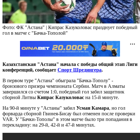
Фото: ФК "Астана" | Кипрас Казуколовас празднует победный
гол в матче с "Бачка-Тополой"
Казахстанская "Астана" начала с победы общий этап Лиги
конференций, сообщает
Спорт Шредингера
.
В первом туре "Астана" обыграла "Бачка-Тополу" -
бронзового призера чемпионата Сербии. Матч в Алматы
завершился со счетом 1:0, победный гол забил защитник
сборной Литвы
Кипрас Казуколовас
на 15-й минуте.
На 90-й минуте у "Астаны" забил
Усман Камара
, но гол
форварда сборной Гвинея-Бисау был отменен после проверки
VAR. У "Бачки-Тополы" в этом матче было три попадания в
перекладину: на 29-й, 42-й и 47-й минутах.