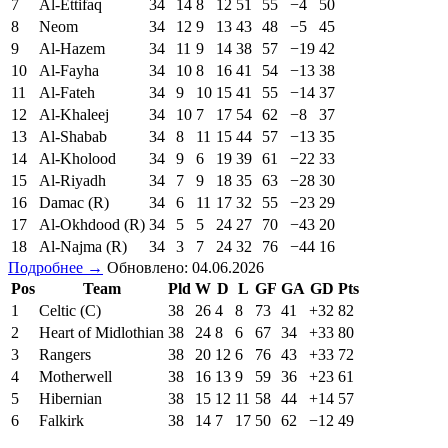
7
Al-Ettifaq
34
14
8
12
51
55
−4
50
8
Neom
34
12
9
13
43
48
−5
45
9
Al-Hazem
34
11
9
14
38
57
−19
42
10
Al-Fayha
34
10
8
16
41
54
−13
38
11
Al-Fateh
34
9
10
15
41
55
−14
37
12
Al-Khaleej
34
10
7
17
54
62
−8
37
13
Al-Shabab
34
8
11
15
44
57
−13
35
14
Al-Kholood
34
9
6
19
39
61
−22
33
15
Al-Riyadh
34
7
9
18
35
63
−28
30
16
Damac (R)
34
6
11
17
32
55
−23
29
17
Al-Okhdood (R)
34
5
5
24
27
70
−43
20
18
Al-Najma (R)
34
3
7
24
32
76
−44
16
Подробнее →
Обновлено: 04.06.2026
Pos
Team
Pld
W
D
L
GF
GA
GD
Pts
1
Celtic (C)
38
26
4
8
73
41
+32
82
2
Heart of Midlothian
38
24
8
6
67
34
+33
80
3
Rangers
38
20
12
6
76
43
+33
72
4
Motherwell
38
16
13
9
59
36
+23
61
5
Hibernian
38
15
12
11
58
44
+14
57
6
Falkirk
38
14
7
17
50
62
−12
49