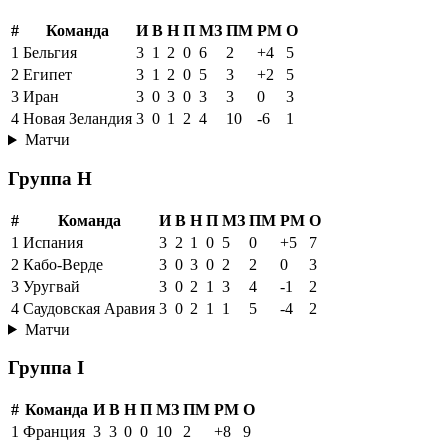
#
Команда
И
В
Н
П
МЗ
ПМ
РМ
О
1
Бельгия
3
1
2
0
6
2
+4
5
2
Египет
3
1
2
0
5
3
+2
5
3
Иран
3
0
3
0
3
3
0
3
4
Новая Зеландия
3
0
1
2
4
10
-6
1
Матчи
Группа H
#
Команда
И
В
Н
П
МЗ
ПМ
РМ
О
1
Испания
3
2
1
0
5
0
+5
7
2
Кабо-Верде
3
0
3
0
2
2
0
3
3
Уругвай
3
0
2
1
3
4
-1
2
4
Саудовская Аравия
3
0
2
1
1
5
-4
2
Матчи
Группа I
#
Команда
И
В
Н
П
МЗ
ПМ
РМ
О
1
Франция
3
3
0
0
10
2
+8
9