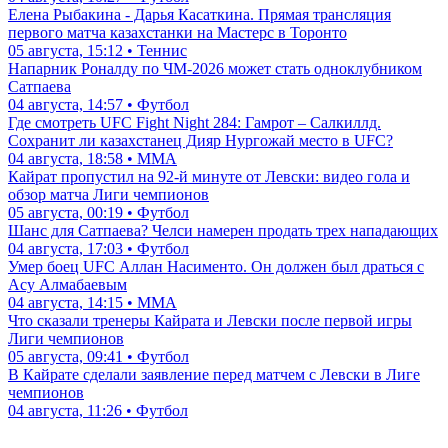
Елена Рыбакина - Дарья Касаткина. Прямая трансляция
первого матча казахстанки на Мастерс в Торонто
05 августа, 15:12 • Теннис
Напарник Роналду по ЧМ-2026 может стать одноклубником
Сатпаева
04 августа, 14:57 • Футбол
Где смотреть UFC Fight Night 284: Гамрот – Салкиллд.
Сохранит ли казахстанец Дияр Нургожай место в UFC?
04 августа, 18:58 • ММА
Кайрат пропустил на 92-й минуте от Левски: видео гола и
обзор матча Лиги чемпионов
05 августа, 00:19 • Футбол
Шанс для Сатпаева? Челси намерен продать трех нападающих
04 августа, 17:03 • Футбол
Умер боец UFC Аллан Насименто. Он должен был драться с
Асу Алмабаевым
04 августа, 14:15 • ММА
Что сказали тренеры Кайрата и Левски после первой игры
Лиги чемпионов
05 августа, 09:41 • Футбол
В Кайрате сделали заявление перед матчем с Левски в Лиге
чемпионов
04 августа, 11:26 • Футбол