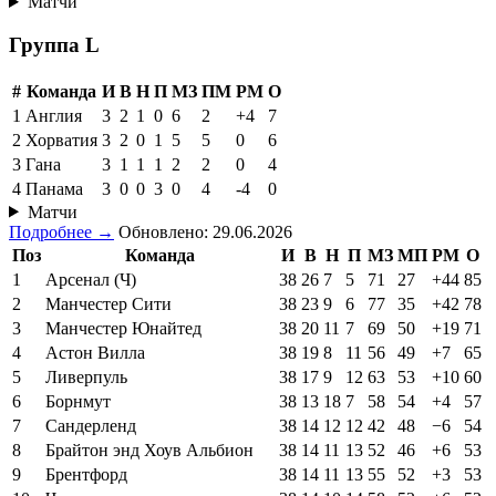
Матчи
Группа L
#
Команда
И
В
Н
П
МЗ
ПМ
РМ
О
1
Англия
3
2
1
0
6
2
+4
7
2
Хорватия
3
2
0
1
5
5
0
6
3
Гана
3
1
1
1
2
2
0
4
4
Панама
3
0
0
3
0
4
-4
0
Матчи
Подробнее →
Обновлено: 29.06.2026
Поз
Команда
И
В
Н
П
МЗ
МП
РМ
О
1
Арсенал (Ч)
38
26
7
5
71
27
+44
85
2
Манчестер Сити
38
23
9
6
77
35
+42
78
3
Манчестер Юнайтед
38
20
11
7
69
50
+19
71
4
Астон Вилла
38
19
8
11
56
49
+7
65
5
Ливерпуль
38
17
9
12
63
53
+10
60
6
Борнмут
38
13
18
7
58
54
+4
57
7
Сандерленд
38
14
12
12
42
48
−6
54
8
Брайтон энд Хоув Альбион
38
14
11
13
52
46
+6
53
9
Брентфорд
38
14
11
13
55
52
+3
53