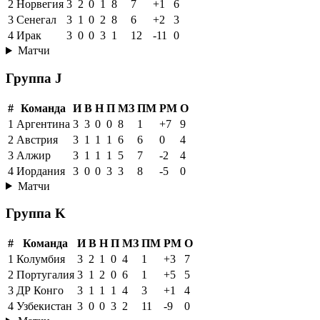
2
Норвегия
3
2
0
1
8
7
+1
6
3
Сенегал
3
1
0
2
8
6
+2
3
4
Ирак
3
0
0
3
1
12
-11
0
Матчи
Группа J
#
Команда
И
В
Н
П
МЗ
ПМ
РМ
О
1
Аргентина
3
3
0
0
8
1
+7
9
2
Австрия
3
1
1
1
6
6
0
4
3
Алжир
3
1
1
1
5
7
-2
4
4
Иордания
3
0
0
3
3
8
-5
0
Матчи
Группа K
#
Команда
И
В
Н
П
МЗ
ПМ
РМ
О
1
Колумбия
3
2
1
0
4
1
+3
7
2
Португалия
3
1
2
0
6
1
+5
5
3
ДР Конго
3
1
1
1
4
3
+1
4
4
Узбекистан
3
0
0
3
2
11
-9
0