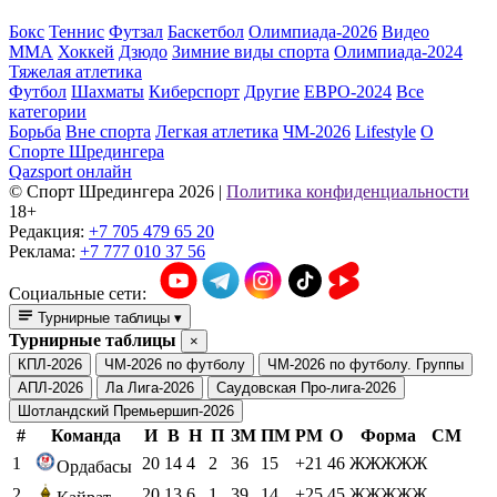
Бокс
Теннис
Футзал
Баскетбол
Олимпиада-2026
Видео
ММА
Хоккей
Дзюдо
Зимние виды спорта
Олимпиада-2024
Тяжелая атлетика
Футбол
Шахматы
Киберспорт
Другие
ЕВРО-2024
Все
категории
Борьба
Вне спорта
Легкая атлетика
ЧМ-2026
Lifestyle
О
Спорте Шредингера
Qazsport онлайн
© Cпорт Шредингера 2026
|
Политика конфиденциальности
18+
Редакция:
+7 705 479 65 20
Реклама:
+7 777 010 37 56
Социальные сети:
Турнирные таблицы
▾
Турнирные таблицы
×
КПЛ-2026
ЧМ-2026 по футболу
ЧМ-2026 по футболу. Группы
АПЛ-2026
Ла Лига-2026
Саудовская Про-лига-2026
Шотландский Премьершип-2026
#
Команда
И
В
Н
П
ЗМ
ПМ
РМ
О
Форма
СМ
1
20
14
4
2
36
15
+21
46
ЖЖЖЖЖ
Ордабасы
2
20
13
6
1
39
14
+25
45
ЖЖЖЖЖ