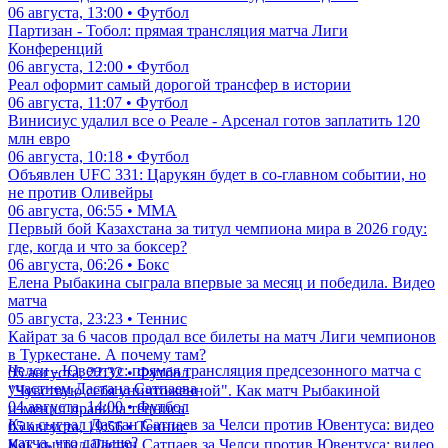
06 августа, 13:00 • Футбол
Партизан - Тобол: прямая трансляция матча Лиги
Конференций
06 августа, 12:00 • Футбол
Реал оформит самый дорогой трансфер в истории
06 августа, 11:07 • Футбол
Винисиус удалил все о Реале - Арсенал готов заплатить 120
млн евро
06 августа, 10:18 • Футбол
Объявлен UFC 331: Царукян будет в со-главном событии, но
не против Оливейры
06 августа, 06:55 • ММА
Первый бой Казахстана за титул чемпиона мира в 2026 году:
где, когда и что за боксер?
06 августа, 06:26 • Бокс
Елена Рыбакина сыграла впервые за месяц и победила. Видео
матча
05 августа, 23:23 • Теннис
Кайрат за 6 часов продал все билеты на матч Лиги чемпионов
в Туркестане. А почему там?
Челси - Ювентус: прямая трансляция предсезонного матча с
05 августа, 22:32 • Футбол
участием Дастана Сатпаева
"Чувствую себя уничтоженной". Как матч Рыбакиной
04 августа, 14:00 • Футбол
изменил правила тенниса
Как сыграл Дастан Сатпаев за Челси против Ювентуса: видео
05 августа, 19:56 • Теннис
матча, что дальше?
Как сыграл Дастан Сатпаев за Челси против Ювентуса: видео