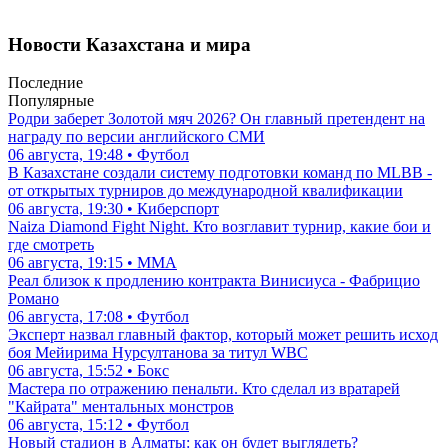
Новости Казахстана и мира
Последние
Популярные
Родри заберет Золотой мяч 2026? Он главный претендент на
награду по версии английского СМИ
06 августа, 19:48 • Футбол
В Казахстане создали систему подготовки команд по MLBB -
от открытых турниров до международной квалификации
06 августа, 19:30 • Киберспорт
Naiza Diamond Fight Night. Кто возглавит турнир, какие бои и
где смотреть
06 августа, 19:15 • ММА
Реал близок к продлению контракта Винисиуса - Фабрицио
Романо
06 августа, 17:08 • Футбол
Эксперт назвал главный фактор, который может решить исход
боя Мейирима Нурсултанова за титул WBC
06 августа, 15:52 • Бокс
Мастера по отражению пенальти. Кто сделал из вратарей
"Кайрата" ментальных монстров
06 августа, 15:12 • Футбол
Новый стадион в Алматы: как он будет выглядеть?