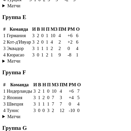
Матчи
Группа E
#
Команда
И
В
Н
П
МЗ
ПМ
РМ
О
1
Германия
3
2
0
1
10
4
+6
6
2
Кот-д'Ивуар
3
2
0
1
4
2
+2
6
3
Эквадор
3
1
1
1
2
2
0
4
4
Кюрасао
3
0
1
2
1
9
-8
1
Матчи
Группа F
#
Команда
И
В
Н
П
МЗ
ПМ
РМ
О
1
Нидерланды
3
2
1
0
10
4
+6
7
2
Япония
3
1
2
0
7
3
+4
5
3
Швеция
3
1
1
1
7
7
0
4
4
Тунис
3
0
0
3
2
12
-10
0
Матчи
Группа G