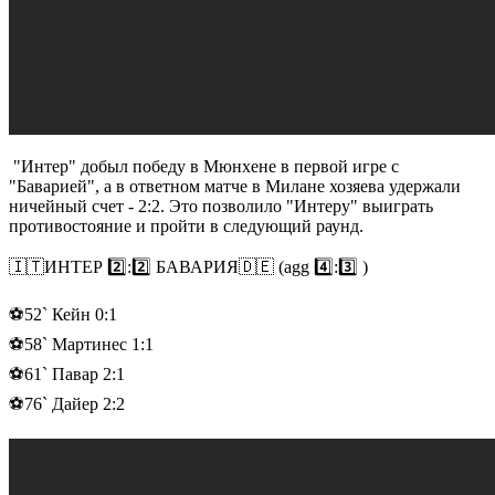
"Интер" добыл победу в Мюнхене в первой игре с
"Баварией", а в ответном матче в Милане хозяева удержали
ничейный счет - 2:2. Это позволило "Интеру" выиграть
противостояние и пройти в следующий раунд.
🇮🇹ИНТЕР 2️⃣:2️⃣ БАВАРИЯ🇩🇪 (agg 4️⃣:3️⃣ )
⚽️52` Кейн 0:1
⚽️58` Мартинес 1:1
⚽️61` Павар 2:1
⚽️76` Дайер 2:2