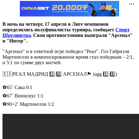
В ночь на четверг, 17 апреля в Лиге чемпионов
определились полуфиналисты турнира, сообщает
Спорт
Шредингера
. Свои противостояния выиграли "Арсенал"
и "Интер".
"Арсенал" и в ответной игре победил "Реал". Гол Габриэля
Мартинелли в компенсированное время стал победным – 2:1,
и 5:1 по сумме двух матчей.
🇪🇸РЕАЛ МАДРИД 1️⃣:2️⃣ АРСЕНАЛ🏴󠁧󠁢󠁥󠁮󠁧󠁿 (agg 1️⃣:5️⃣)
⚽️65` Сака 0:1
⚽️67` Винисиус 1:1
⚽️90+2` Мартинелли 1:2