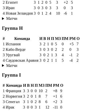
2
Египет
3
1
2
0
5
3
+2
5
3
Иран
3
0
3
0
3
3
0
3
4
Новая Зеландия
3
0
1
2
4
10
-6
1
Матчи
Группа H
#
Команда
И
В
Н
П
МЗ
ПМ
РМ
О
1
Испания
3
2
1
0
5
0
+5
7
2
Кабо-Верде
3
0
3
0
2
2
0
3
3
Уругвай
3
0
2
1
3
4
-1
2
4
Саудовская Аравия
3
0
2
1
1
5
-4
2
Матчи
Группа I
#
Команда
И
В
Н
П
МЗ
ПМ
РМ
О
1
Франция
3
3
0
0
10
2
+8
9
2
Норвегия
3
2
0
1
8
7
+1
6
3
Сенегал
3
1
0
2
8
6
+2
3
4
Ирак
3
0
0
3
1
12
-11
0