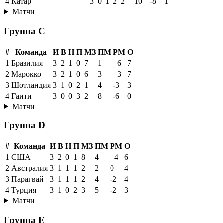
4
Катар
3
0
1
2
2
10
-8
1
Матчи
Группа C
#
Команда
И
В
Н
П
МЗ
ПМ
РМ
О
1
Бразилия
3
2
1
0
7
1
+6
7
2
Марокко
3
2
1
0
6
3
+3
7
3
Шотландия
3
1
0
2
1
4
-3
3
4
Гаити
3
0
0
3
2
8
-6
0
Матчи
Группа D
#
Команда
И
В
Н
П
МЗ
ПМ
РМ
О
1
США
3
2
0
1
8
4
+4
6
2
Австралия
3
1
1
1
2
2
0
4
3
Парагвай
3
1
1
1
2
4
-2
4
4
Турция
3
1
0
2
3
5
-2
3
Матчи
Группа E