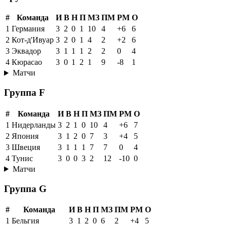
#
Команда
И
В
Н
П
МЗ
ПМ
РМ
О
1
Германия
3
2
0
1
10
4
+6
6
2
Кот-д'Ивуар
3
2
0
1
4
2
+2
6
3
Эквадор
3
1
1
1
2
2
0
4
4
Кюрасао
3
0
1
2
1
9
-8
1
Матчи
Группа F
#
Команда
И
В
Н
П
МЗ
ПМ
РМ
О
1
Нидерланды
3
2
1
0
10
4
+6
7
2
Япония
3
1
2
0
7
3
+4
5
3
Швеция
3
1
1
1
7
7
0
4
4
Тунис
3
0
0
3
2
12
-10
0
Матчи
Группа G
#
Команда
И
В
Н
П
МЗ
ПМ
РМ
О
1
Бельгия
3
1
2
0
6
2
+4
5