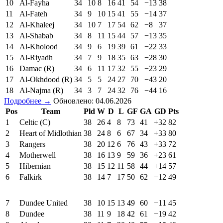
10
Al-Fayha
34
10
8
16
41
54
−13
38
11
Al-Fateh
34
9
10
15
41
55
−14
37
12
Al-Khaleej
34
10
7
17
54
62
−8
37
13
Al-Shabab
34
8
11
15
44
57
−13
35
14
Al-Kholood
34
9
6
19
39
61
−22
33
15
Al-Riyadh
34
7
9
18
35
63
−28
30
16
Damac (R)
34
6
11
17
32
55
−23
29
17
Al-Okhdood (R)
34
5
5
24
27
70
−43
20
18
Al-Najma (R)
34
3
7
24
32
76
−44
16
Подробнее →
Обновлено: 04.06.2026
Pos
Team
Pld
W
D
L
GF
GA
GD
Pts
1
Celtic (C)
38
26
4
8
73
41
+32
82
2
Heart of Midlothian
38
24
8
6
67
34
+33
80
3
Rangers
38
20
12
6
76
43
+33
72
4
Motherwell
38
16
13
9
59
36
+23
61
5
Hibernian
38
15
12
11
58
44
+14
57
6
Falkirk
38
14
7
17
50
62
−12
49
7
Dundee United
38
10
15
13
49
60
−11
45
8
Dundee
38
11
9
18
42
61
−19
42