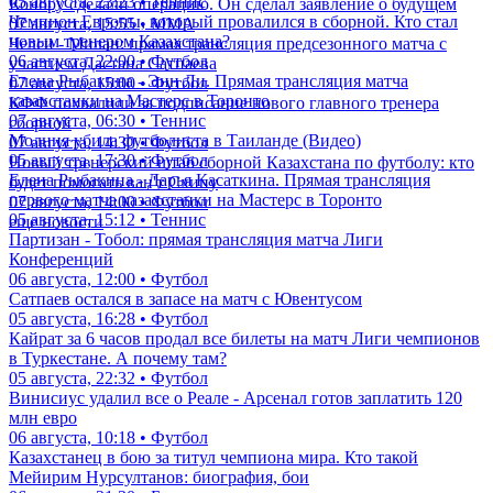
05 августа, 23:23 • Теннис
Конору сделали операцию. Он сделал заявление о будущем
Чемпион Европы, который провалился в сборной. Кто стал
07 августа, 15:55 • ММА
новым тренером Казахстана?
Челси - Милан: прямая трансляция предсезонного матча с
06 августа, 22:00 • Футбол
участием Дастана Сатпаева
Елена Рыбакина - Энн Ли. Прямая трансляция матча
07 августа, 15:00 • Футбол
казахстанки на Мастерс в Торонто
КФФ похвалили за подписание нового главного тренера
07 августа, 06:30 • Теннис
сборной
Молния убила футболиста в Таиланде (Видео)
07 августа, 14:30 • Футбол
05 августа, 17:30 • Футбол
Новый тренерский штаб сборной Казахстана по футболу: кто
Елена Рыбакина - Дарья Касаткина. Прямая трансляция
будет помогать ван'т Схипу
первого матча казахстанки на Мастерс в Торонто
07 августа, 14:00 • Футбол
05 августа, 15:12 • Теннис
еще новости
Партизан - Тобол: прямая трансляция матча Лиги
Конференций
06 августа, 12:00 • Футбол
Сатпаев остался в запасе на матч с Ювентусом
05 августа, 16:28 • Футбол
Кайрат за 6 часов продал все билеты на матч Лиги чемпионов
в Туркестане. А почему там?
05 августа, 22:32 • Футбол
Винисиус удалил все о Реале - Арсенал готов заплатить 120
млн евро
06 августа, 10:18 • Футбол
Казахстанец в бою за титул чемпиона мира. Кто такой
Мейирим Нурсултанов: биография, бои