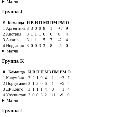
Матчи
Группа J
#
Команда
И
В
Н
П
МЗ
ПМ
РМ
О
1
Аргентина
3
3
0
0
8
1
+7
9
2
Австрия
3
1
1
1
6
6
0
4
3
Алжир
3
1
1
1
5
7
-2
4
4
Иордания
3
0
0
3
3
8
-5
0
Матчи
Группа K
#
Команда
И
В
Н
П
МЗ
ПМ
РМ
О
1
Колумбия
3
2
1
0
4
1
+3
7
2
Португалия
3
1
2
0
6
1
+5
5
3
ДР Конго
3
1
1
1
4
3
+1
4
4
Узбекистан
3
0
0
3
2
11
-9
0
Матчи
Группа L