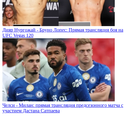
Дияр Нургожай - Бруно Лопес: Прямая трансляция боя на
UFC Vegas 120
Челси - Милан: прямая трансляция предсезонного матча с
участием Дастана Сатпаева