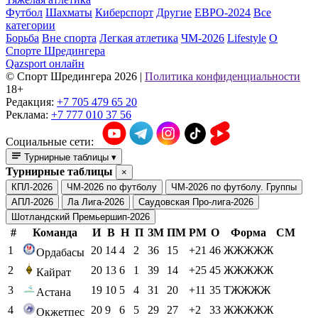
Футбол
Шахматы
Киберспорт
Другие
ЕВРО-2024
Все
категории
Борьба
Вне спорта
Легкая атлетика
ЧМ-2026
Lifestyle
О
Спорте Шредингера
Qazsport онлайн
© Cпорт Шредингера 2026
|
Политика конфиденциальности
18+
Редакция:
+7 705 479 65 20
Реклама:
+7 777 010 37 56
Социальные сети:
Турнирные таблицы
▾
Турнирные таблицы
×
КПЛ-2026
ЧМ-2026 по футболу
ЧМ-2026 по футболу. Группы
АПЛ-2026
Ла Лига-2026
Саудовская Про-лига-2026
Шотландский Премьершип-2026
#
Команда
И
В
Н
П
ЗМ
ПМ
РМ
О
Форма
СМ
1
20
14
4
2
36
15
+21
46
ЖЖЖЖЖ
Ордабасы
2
20
13
6
1
39
14
+25
45
ЖЖЖЖЖ
Кайрат
3
19
10
5
4
31
20
+11
35
ТЖЖЖЖ
Астана
4
20
9
6
5
29
27
+2
33
ЖЖЖЖЖ
Окжетпес