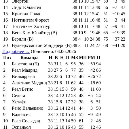
13
Эвертон
38
13
10
15
47
50
−3
49
14
Лидс Юнайтед
38
11
14
13
49
56
−7
47
15
Кристал Пэлас
38
11
12
15
41
51
−10
45
16
Ноттингем Форест
38
11
11
16
48
51
−3
44
17
Тоттенхэм Хотспур
38
10
11
17
48
57
−9
41
18
Вест Хэм Юнайтед (В)
38
10
9
19
46
65
−19
39
19
Бернли (В)
38
4
10
24
38
75
−37
22
20
Вулверхэмптон Уондерерс (В)
38
3
11
24
27
68
−41
20
Подробнее →
Обновлено: 04.06.2026
Поз
Команда
И
В
Н
П
МЗ
МП
РМ
О
1
Барселона (Ч)
38
31
1
6
95
36
+59
94
2
Реал Мадрид
38
27
5
6
77
35
+42
86
3
Вильярреал
38
22
6
10
72
46
+26
72
4
Атлетико Мадрид
38
21
6
11
62
44
+18
69
5
Реал Бетис
38
15
15
8
59
48
+11
60
6
Сельта
38
14
12
12
53
48
+5
54
7
Хетафе
38
15
6
17
32
38
−6
51
8
Райо Вальекано
38
12
14
12
41
44
−3
50
9
Валенсия
38
13
10
15
46
55
−9
49
10
Реал Сосьедад
38
11
13
14
59
61
−2
46
11
Эспаньол
38
12
10
16
43
55
−12
46