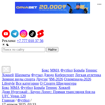
Реклама:
+7 777 010 37 56
Найти
Бокс
ММА
Футбол
Борьба
Теннис
Хоккей
Шахматы
Футзал
Дзюдо
Киберспорт
Легкая атлетика
Зимние виды спорта
Другие
ЧМ-2026
Олимпиада-2026
Lifestyle
Все категории
О Спорте Шредингера
Бокс
ММА
Футбол
Борьба
Теннис
Хоккей
Дияр Нургожай - Бруно Лопес: Прямая трансляция боя на
UFC Vegas 120
Главная
/
Футбол
/
17 апреля 2025, 03:33