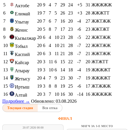
5
20
9
4
7
29
24
+5
31
ЖЖЖЖЖ
Актобе
6
19
7
7
5
26
23
+3
28
ЖЖЖТТ
Елимай
7
20
7
6
7
16
20
-4
27
ЖЖТЖЖ
Улытау
8
20
5
8
7
17
23
-6
23
ЖЖТЖТ
Женис
9
20
6
4
10
23
28
-5
22
ЖЖТЖЖ
Кызылжар
10
20
6
4
10
21
28
-7
22
ЖЖТЖЖ
Тобыл
11
20
6
3
11
21
28
-7
21
ЖЖТЖЖ
Каспий
12
20
3
11
6
15
22
-7
20
ЖТЖТТ
Кайсар
13
19
3
10
6
14
18
-4
19
ЖЖЖЖТ
Атырау
14
20
4
7
9
23
30
-7
19
ЖЖЖЖТ
Жетысу
15
19
3
8
8
19
25
-6
17
ЖТЖЖЖ
Иртыш
16
20
3
7
10
16
30
-14
16
ЖЖЖЖЖ
Алтай
Подробнее →
Обновлено: 03.08.2026
Текущая стадия
Вся сетка
ФИНАЛ
МАТЧ ЗА 3-Е МЕСТО
20.07.2026 00:00