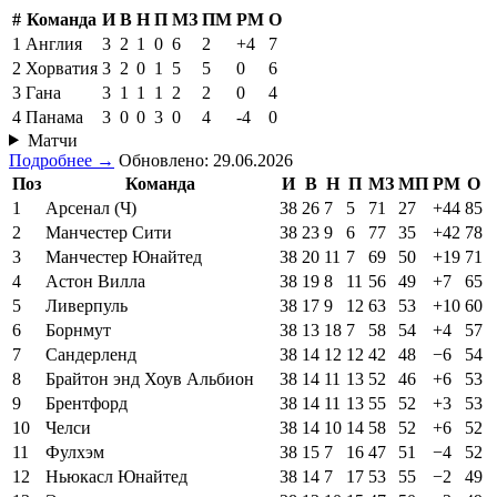
#
Команда
И
В
Н
П
МЗ
ПМ
РМ
О
1
Англия
3
2
1
0
6
2
+4
7
2
Хорватия
3
2
0
1
5
5
0
6
3
Гана
3
1
1
1
2
2
0
4
4
Панама
3
0
0
3
0
4
-4
0
Матчи
Подробнее →
Обновлено: 29.06.2026
Поз
Команда
И
В
Н
П
МЗ
МП
РМ
О
1
Арсенал (Ч)
38
26
7
5
71
27
+44
85
2
Манчестер Сити
38
23
9
6
77
35
+42
78
3
Манчестер Юнайтед
38
20
11
7
69
50
+19
71
4
Астон Вилла
38
19
8
11
56
49
+7
65
5
Ливерпуль
38
17
9
12
63
53
+10
60
6
Борнмут
38
13
18
7
58
54
+4
57
7
Сандерленд
38
14
12
12
42
48
−6
54
8
Брайтон энд Хоув Альбион
38
14
11
13
52
46
+6
53
9
Брентфорд
38
14
11
13
55
52
+3
53
10
Челси
38
14
10
14
58
52
+6
52
11
Фулхэм
38
15
7
16
47
51
−4
52
12
Ньюкасл Юнайтед
38
14
7
17
53
55
−2
49