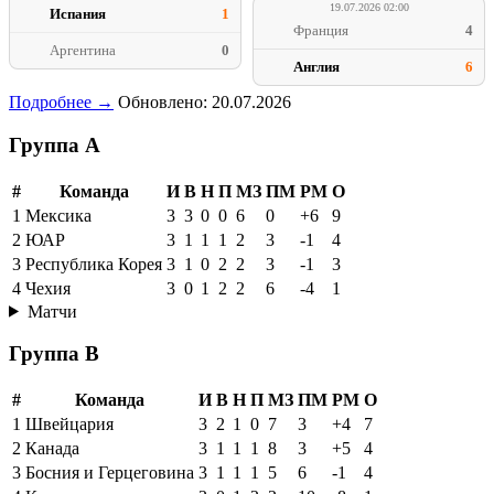
19.07.2026 02:00
Испания
1
Франция
4
Аргентина
0
Англия
6
Подробнее →
Обновлено: 20.07.2026
Группа A
#
Команда
И
В
Н
П
МЗ
ПМ
РМ
О
1
Мексика
3
3
0
0
6
0
+6
9
2
ЮАР
3
1
1
1
2
3
-1
4
3
Республика Корея
3
1
0
2
2
3
-1
3
4
Чехия
3
0
1
2
2
6
-4
1
Матчи
Группа B
#
Команда
И
В
Н
П
МЗ
ПМ
РМ
О
1
Швейцария
3
2
1
0
7
3
+4
7
2
Канада
3
1
1
1
8
3
+5
4
3
Босния и Герцеговина
3
1
1
1
5
6
-1
4