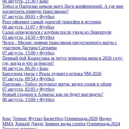
06 августа, 21:30 • Бокс
Тобол и Партизан начали матч Лиги конференций. А где мне
посмотреть прямую трансляцию?
07 августа, 00:01 • Футбол
Реал оформит самый дорогой трансфер в истории
06 августа, 11:07 • Футбол
Салах определился с клубом после ухода из Ливерпуля
05 августа, 14:50 • Футбол
Челси - Милан: прямая трансляция предсезонного матча с
участием Дастана Сатпаева
07 августа, 15:00 • Футбол
Первый бой Казахстана за титул чемпиона мира в 2026 году:
где, когда и что за боксер?
06 августа, 06:26 • Бокс
Барселона увела у Реала лучшего игрока ЧМ-2026
07 августа, 09:54 • Футбол
Партизан - Тобол: результат матча, видео голов и обзор
07 августа, 02:05 • Футбол
Новый стадион в Алматы: как он будет выглядеть?
06 августа, 13:00 • Футбол
Бокс
Теннис
Футзал
Баскетбол
Олимпиада-2026
Видео
ММА
Хоккей
Дзюдо
Зимние виды спорта
Олимпиада-2024
Тяжелая атлетика