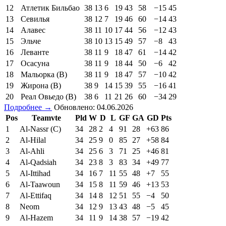
12
Атлетик Бильбао
38
13
6
19
43
58
−15
45
13
Севилья
38
12
7
19
46
60
−14
43
14
Алавес
38
11
10
17
44
56
−12
43
15
Эльче
38
10
13
15
49
57
−8
43
16
Леванте
38
11
9
18
47
61
−14
42
17
Осасуна
38
11
9
18
44
50
−6
42
18
Мальорка (В)
38
11
9
18
47
57
−10
42
19
Жирона (В)
38
9
14
15
39
55
−16
41
20
Реал Овьедо (В)
38
6
11
21
26
60
−34
29
Подробнее →
Обновлено: 04.06.2026
Pos
Teamvte
Pld
W
D
L
GF
GA
GD
Pts
1
Al-Nassr (C)
34
28
2
4
91
28
+63
86
2
Al-Hilal
34
25
9
0
85
27
+58
84
3
Al-Ahli
34
25
6
3
71
25
+46
81
4
Al-Qadsiah
34
23
8
3
83
34
+49
77
5
Al-Ittihad
34
16
7
11
55
48
+7
55
6
Al-Taawoun
34
15
8
11
59
46
+13
53
7
Al-Ettifaq
34
14
8
12
51
55
−4
50
8
Neom
34
12
9
13
43
48
−5
45
9
Al-Hazem
34
11
9
14
38
57
−19
42