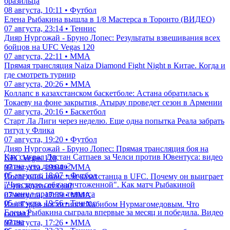
бразильца
08 августа, 10:11 • Футбол
Елена Рыбакина вышла в 1/8 Мастерса в Торонто (ВИДЕО)
07 августа, 23:14 • Теннис
Дияр Нургожай - Бруно Лопес: Результаты взвешивания всех
бойцов на UFC Vegas 120
07 августа, 22:11 • ММА
Прямая трансляция Naiza Diamond Fight Night в Китае. Когда и
где смотреть турнир
07 августа, 20:26 • ММА
Коллапс в казахстанском баскетболе: Астана обратилась к
Токаеву на фоне закрытия, Атырау проведет сезон в Армении
07 августа, 20:16 • Баскетбол
Старт Ла Лиги через неделю. Еще одна попытка Реала забрать
титул у Флика
07 августа, 19:20 • Футбол
Дияр Нургожай - Бруно Лопес: Прямая трансляция боя на
Как сыграл Дастан Сатпаев за Челси против Ювентуса: видео
UFC Vegas 120
матча, что дальше?
07 августа, 19:04 • ММА
05 августа, 18:07 • Футбол
Последний шанс для казахстанца в UFC. Почему он выиграет
"Чувствую себя уничтоженной". Как матч Рыбакиной
и что ждать от боя?
изменил правила тенниса
07 августа, 17:39 • ММА
05 августа, 19:56 • Теннис
Иан Гэрри восхитился Хабибом Нурмагомедовым. Что
Елена Рыбакина сыграла впервые за месяц и победила. Видео
сказал?
матча
07 августа, 17:26 • ММА