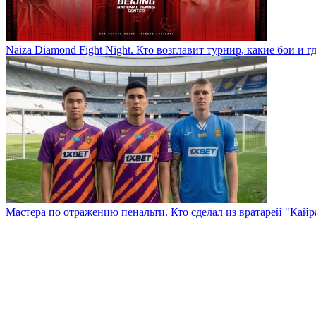
Naiza Diamond Fight Night. Кто возглавит турнир, какие бои и г
Мастера по отражению пенальти. Кто сделал из вратарей "Кай