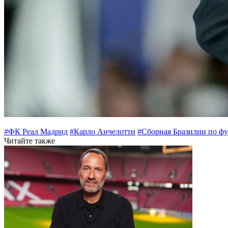
#ФК Реал Мадрид
#Карло Анчелотти
#Сборная Бразилии по ф
Читайте также