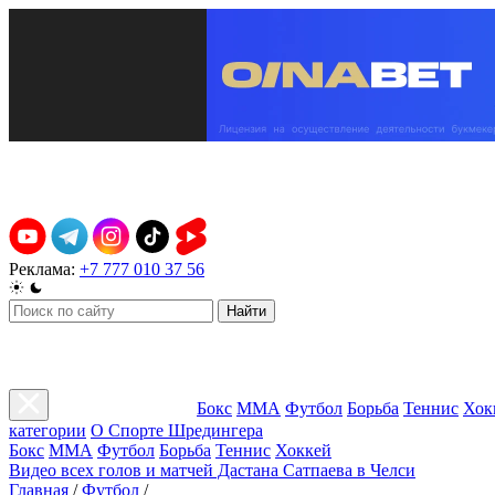
Реклама:
+7 777 010 37 56
Найти
Бокс
ММА
Футбол
Борьба
Теннис
Хок
категории
О Спорте Шредингера
Бокс
ММА
Футбол
Борьба
Теннис
Хоккей
Видео всех голов и матчей Дастана Сатпаева в Челси
Главная
/
Футбол
/