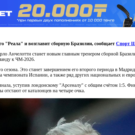
го "Реала" и возглавит сборную Бразилии, сообщает
Спорт Ш
ло Анчелотти станет новым главным тренером сборной Бразилии
манду к ЧМ-2026.
 сезона. Это станет завершением его второго периода в Мадриде
а чемпионата Испании, а также ряд других национальных и евр
финала, уступив лондонскому "Арсеналу" с общим счётом 1:5. 
цы отстают от каталонцев на четыре очка.