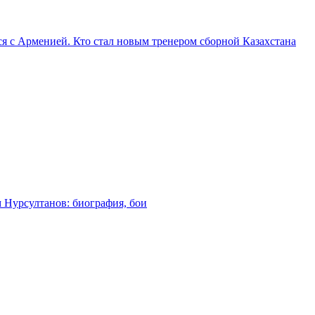
я с Арменией. Кто стал новым тренером сборной Казахстана
м Нурсултанов: биография, бои