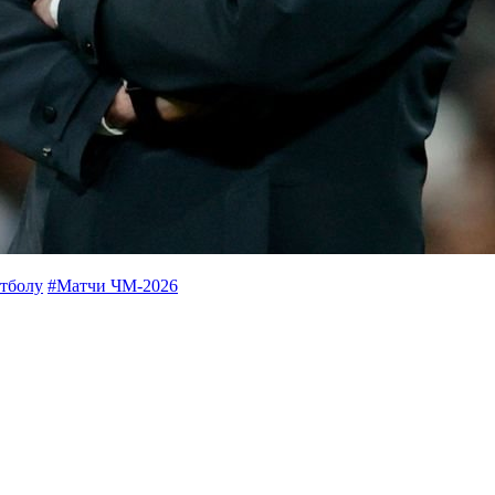
утболу
#Матчи ЧМ-2026