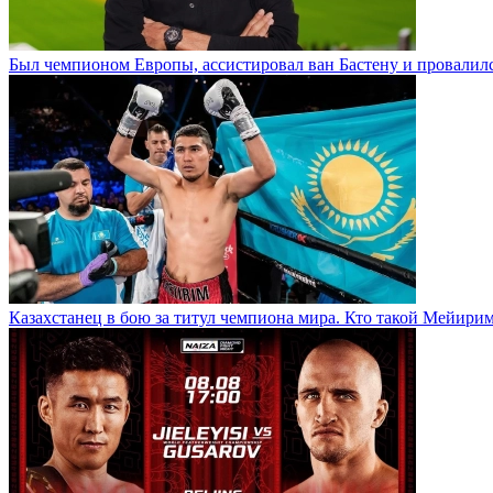
Был чемпионом Европы, ассистировал ван Бастену и провалилс
Казахстанец в бою за титул чемпиона мира. Кто такой Мейири