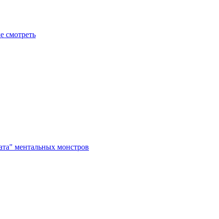
де смотреть
рата" ментальных монстров