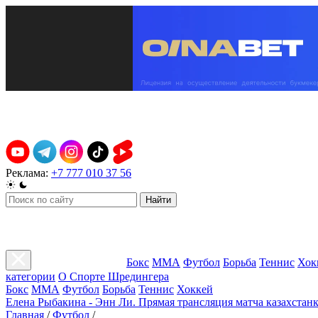
Реклама:
+7 777 010 37 56
Найти
Бокс
ММА
Футбол
Борьба
Теннис
Хок
категории
О Спорте Шредингера
Бокс
ММА
Футбол
Борьба
Теннис
Хоккей
Елена Рыбакина - Энн Ли. Прямая трансляция матча казахстанк
Главная
/
Футбол
/