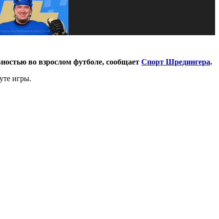
вностью во взрослом футболе, сообщает
Спорт Шредингера
.
уте игры.