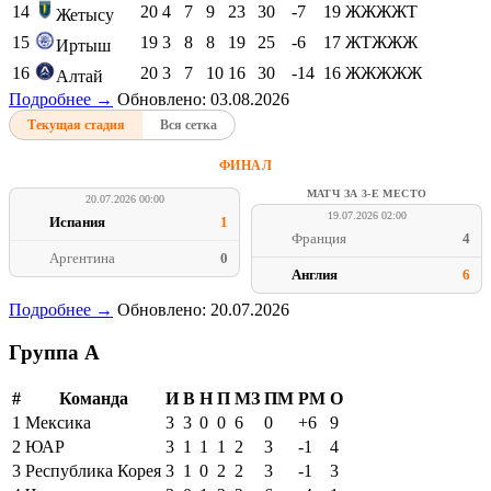
14
20
4
7
9
23
30
-7
19
ЖЖЖЖТ
Жетысу
15
19
3
8
8
19
25
-6
17
ЖТЖЖЖ
Иртыш
16
20
3
7
10
16
30
-14
16
ЖЖЖЖЖ
Алтай
Подробнее →
Обновлено: 03.08.2026
Текущая стадия
Вся сетка
ФИНАЛ
МАТЧ ЗА 3-Е МЕСТО
20.07.2026 00:00
19.07.2026 02:00
Испания
1
Франция
4
Аргентина
0
Англия
6
Подробнее →
Обновлено: 20.07.2026
Группа A
#
Команда
И
В
Н
П
МЗ
ПМ
РМ
О
1
Мексика
3
3
0
0
6
0
+6
9
2
ЮАР
3
1
1
1
2
3
-1
4
3
Республика Корея
3
1
0
2
2
3
-1
3