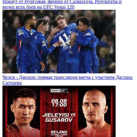
Нокаут от Нургожая, финиш от Салкиллда. Результаты и
видео всех боев на UFC Vegas 120
Челси - Джохор: прямая трансляция матча с участием Дастана
Сатпаева