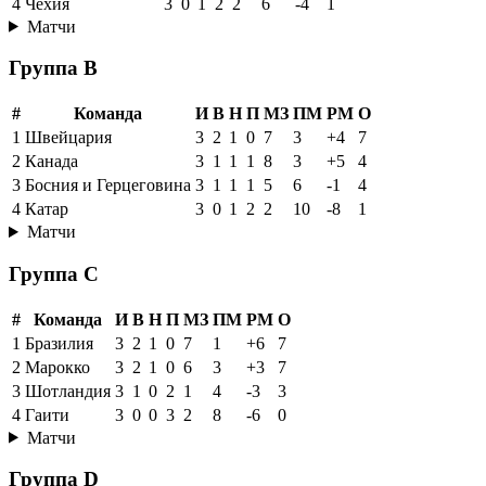
4
Чехия
3
0
1
2
2
6
-4
1
Матчи
Группа B
#
Команда
И
В
Н
П
МЗ
ПМ
РМ
О
1
Швейцария
3
2
1
0
7
3
+4
7
2
Канада
3
1
1
1
8
3
+5
4
3
Босния и Герцеговина
3
1
1
1
5
6
-1
4
4
Катар
3
0
1
2
2
10
-8
1
Матчи
Группа C
#
Команда
И
В
Н
П
МЗ
ПМ
РМ
О
1
Бразилия
3
2
1
0
7
1
+6
7
2
Марокко
3
2
1
0
6
3
+3
7
3
Шотландия
3
1
0
2
1
4
-3
3
4
Гаити
3
0
0
3
2
8
-6
0
Матчи
Группа D