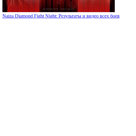
Naiza Diamond Fight Night: Результаты и видео всех боев