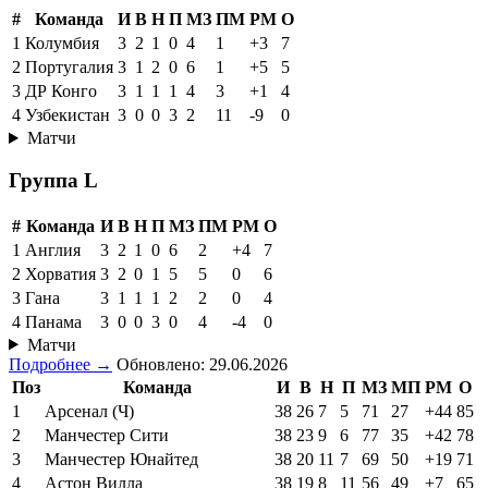
#
Команда
И
В
Н
П
МЗ
ПМ
РМ
О
1
Колумбия
3
2
1
0
4
1
+3
7
2
Португалия
3
1
2
0
6
1
+5
5
3
ДР Конго
3
1
1
1
4
3
+1
4
4
Узбекистан
3
0
0
3
2
11
-9
0
Матчи
Группа L
#
Команда
И
В
Н
П
МЗ
ПМ
РМ
О
1
Англия
3
2
1
0
6
2
+4
7
2
Хорватия
3
2
0
1
5
5
0
6
3
Гана
3
1
1
1
2
2
0
4
4
Панама
3
0
0
3
0
4
-4
0
Матчи
Подробнее →
Обновлено: 29.06.2026
Поз
Команда
И
В
Н
П
МЗ
МП
РМ
О
1
Арсенал (Ч)
38
26
7
5
71
27
+44
85
2
Манчестер Сити
38
23
9
6
77
35
+42
78
3
Манчестер Юнайтед
38
20
11
7
69
50
+19
71
4
Астон Вилла
38
19
8
11
56
49
+7
65