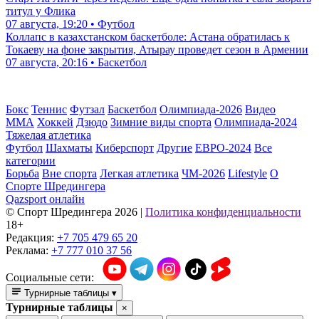
титул у Флика
07 августа, 19:20 • Футбол
Коллапс в казахстанском баскетболе: Астана обратилась к
Токаеву на фоне закрытия, Атырау проведет сезон в Армении
07 августа, 20:16 • Баскетбол
Бокс
Теннис
Футзал
Баскетбол
Олимпиада-2026
Видео
ММА
Хоккей
Дзюдо
Зимние виды спорта
Олимпиада-2024
Тяжелая атлетика
Футбол
Шахматы
Киберспорт
Другие
ЕВРО-2024
Все
категории
Борьба
Вне спорта
Легкая атлетика
ЧМ-2026
Lifestyle
О
Спорте Шредингера
Qazsport онлайн
© Cпорт Шредингера 2026
|
Политика конфиденциальности
18+
Редакция:
+7 705 479 65 20
Реклама:
+7 777 010 37 56
Социальные сети:
Турнирные таблицы
▾
Турнирные таблицы
×