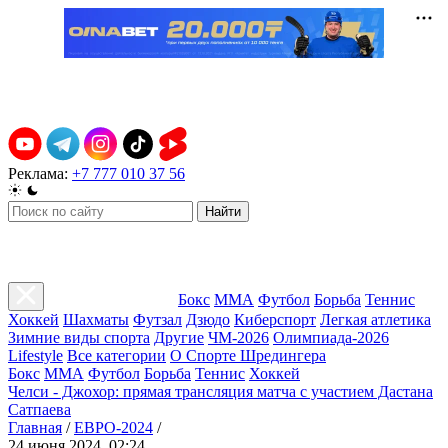
Реклама:
+7 777 010 37 56
Найти
Бокс
ММА
Футбол
Борьба
Теннис
Хоккей
Шахматы
Футзал
Дзюдо
Киберспорт
Легкая атлетика
Зимние виды спорта
Другие
ЧМ-2026
Олимпиада-2026
Lifestyle
Все категории
О Спорте Шредингера
Бокс
ММА
Футбол
Борьба
Теннис
Хоккей
Челси - Джохор: прямая трансляция матча с участием Дастана
Сатпаева
Главная
/
ЕВРО-2024
/
24 июня 2024, 02:24