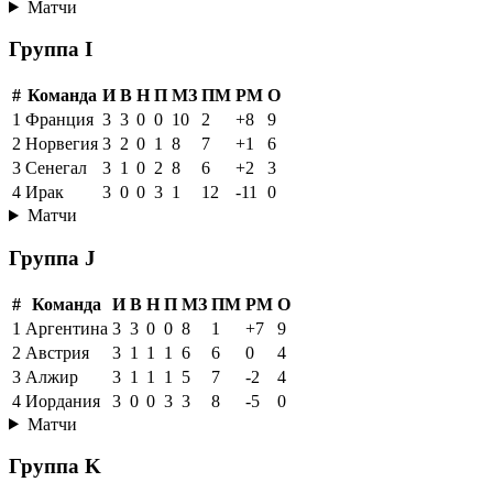
Матчи
Группа I
#
Команда
И
В
Н
П
МЗ
ПМ
РМ
О
1
Франция
3
3
0
0
10
2
+8
9
2
Норвегия
3
2
0
1
8
7
+1
6
3
Сенегал
3
1
0
2
8
6
+2
3
4
Ирак
3
0
0
3
1
12
-11
0
Матчи
Группа J
#
Команда
И
В
Н
П
МЗ
ПМ
РМ
О
1
Аргентина
3
3
0
0
8
1
+7
9
2
Австрия
3
1
1
1
6
6
0
4
3
Алжир
3
1
1
1
5
7
-2
4
4
Иордания
3
0
0
3
3
8
-5
0
Матчи
Группа K