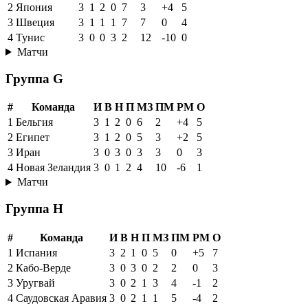
2
Япония
3
1
2
0
7
3
+4
5
3
Швеция
3
1
1
1
7
7
0
4
4
Тунис
3
0
0
3
2
12
-10
0
Матчи
Группа G
#
Команда
И
В
Н
П
МЗ
ПМ
РМ
О
1
Бельгия
3
1
2
0
6
2
+4
5
2
Египет
3
1
2
0
5
3
+2
5
3
Иран
3
0
3
0
3
3
0
3
4
Новая Зеландия
3
0
1
2
4
10
-6
1
Матчи
Группа H
#
Команда
И
В
Н
П
МЗ
ПМ
РМ
О
1
Испания
3
2
1
0
5
0
+5
7
2
Кабо-Верде
3
0
3
0
2
2
0
3
3
Уругвай
3
0
2
1
3
4
-1
2
4
Саудовская Аравия
3
0
2
1
1
5
-4
2