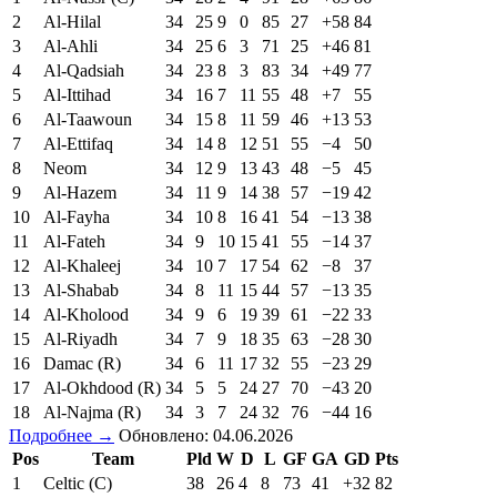
2
Al-Hilal
34
25
9
0
85
27
+58
84
3
Al-Ahli
34
25
6
3
71
25
+46
81
4
Al-Qadsiah
34
23
8
3
83
34
+49
77
5
Al-Ittihad
34
16
7
11
55
48
+7
55
6
Al-Taawoun
34
15
8
11
59
46
+13
53
7
Al-Ettifaq
34
14
8
12
51
55
−4
50
8
Neom
34
12
9
13
43
48
−5
45
9
Al-Hazem
34
11
9
14
38
57
−19
42
10
Al-Fayha
34
10
8
16
41
54
−13
38
11
Al-Fateh
34
9
10
15
41
55
−14
37
12
Al-Khaleej
34
10
7
17
54
62
−8
37
13
Al-Shabab
34
8
11
15
44
57
−13
35
14
Al-Kholood
34
9
6
19
39
61
−22
33
15
Al-Riyadh
34
7
9
18
35
63
−28
30
16
Damac (R)
34
6
11
17
32
55
−23
29
17
Al-Okhdood (R)
34
5
5
24
27
70
−43
20
18
Al-Najma (R)
34
3
7
24
32
76
−44
16
Подробнее →
Обновлено: 04.06.2026
Pos
Team
Pld
W
D
L
GF
GA
GD
Pts
1
Celtic (C)
38
26
4
8
73
41
+32
82