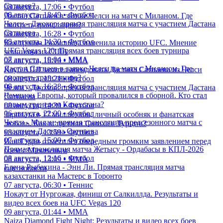
Сатпаев?
08 августа, 17:06 • Футбол
08 августа, 18:49 • Футбол
Дастан Сатпаев в заявке Челси на матч с Миланом. Где
Челси - Джохор: прямая трансляция матча с участием Дастана
смотреть трансляцию?
Сатпаева
08 августа, 16:28 • Футбол
08 августа, 14:30 • Футбол
Как травма Рахмонова изменила историю UFC. Мнение
UFC Vegas 120: Прямая трансляция всех боев турнира
чемпиона из США
07 августа, 19:04 • ММА
08 августа, 16:10 • ММА
Дастан Сатпаев в заявке Челси на матч с Миланом. Где
Клуб АПЛ захотел арендовать Дастана Сатпаева из Челси
смотреть трансляцию?
08 августа, 15:21 • Футбол
08 августа, 16:28 • Футбол
Челси - Джохор: прямая трансляция матча с участием Дастана
Чемпион Европы, который провалился в сборной. Кто стал
Сатпаева
новым тренером Казахстана?
08 августа, 14:30 • Футбол
06 августа, 22:00 • Футбол
Зарплата в 17 миллионов, личный особняк и фанатская
Челси - Милан: прямая трансляция предсезонного матча с
любовь. Как встретили Салаха в Турции?
участием Дастана Сатпаева
08 августа, 13:59 • Футбол
07 августа, 15:00 • Футбол
Иан Гэрри отметился очередным громким заявлением перед
Прямая трансляция матча Жетысу - Ордабасы в КПЛ-2026
боем с Махачевым
08 августа, 12:16 • Футбол
08 августа, 13:09 • ММА
Елена Рыбакина - Энн Ли. Прямая трансляция матча
еще новости
казахстанки на Мастерс в Торонто
07 августа, 06:30 • Теннис
Нокаут от Нургожая, финиш от Салкиллда. Результаты и
видео всех боев на UFC Vegas 120
09 августа, 01:44 • ММА
Naiza Diamond Fight Night: Результаты и видео всех боев