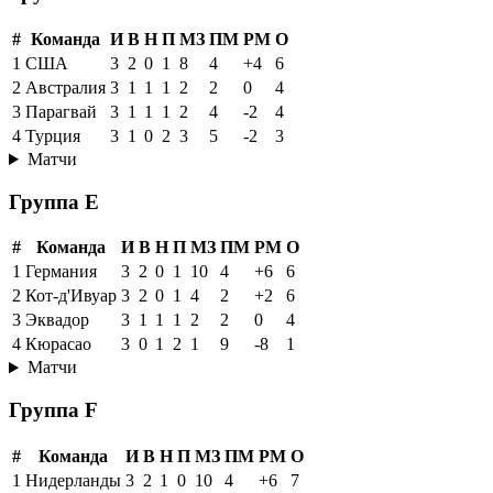
#
Команда
И
В
Н
П
МЗ
ПМ
РМ
О
1
США
3
2
0
1
8
4
+4
6
2
Австралия
3
1
1
1
2
2
0
4
3
Парагвай
3
1
1
1
2
4
-2
4
4
Турция
3
1
0
2
3
5
-2
3
Матчи
Группа E
#
Команда
И
В
Н
П
МЗ
ПМ
РМ
О
1
Германия
3
2
0
1
10
4
+6
6
2
Кот-д'Ивуар
3
2
0
1
4
2
+2
6
3
Эквадор
3
1
1
1
2
2
0
4
4
Кюрасао
3
0
1
2
1
9
-8
1
Матчи
Группа F
#
Команда
И
В
Н
П
МЗ
ПМ
РМ
О
1
Нидерланды
3
2
1
0
10
4
+6
7