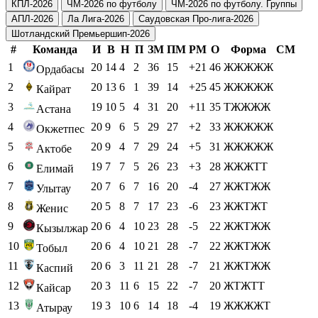
КПЛ-2026
ЧМ-2026 по футболу
ЧМ-2026 по футболу. Группы
АПЛ-2026
Ла Лига-2026
Саудовская Про-лига-2026
Шотландский Премьершип-2026
#
Команда
И
В
Н
П
ЗМ
ПМ
РМ
О
Форма
СМ
1
20
14
4
2
36
15
+21
46
ЖЖЖЖЖ
Ордабасы
2
20
13
6
1
39
14
+25
45
ЖЖЖЖЖ
Кайрат
3
19
10
5
4
31
20
+11
35
ТЖЖЖЖ
Астана
4
20
9
6
5
29
27
+2
33
ЖЖЖЖЖ
Окжетпес
5
20
9
4
7
29
24
+5
31
ЖЖЖЖЖ
Актобе
6
19
7
7
5
26
23
+3
28
ЖЖЖТТ
Елимай
7
20
7
6
7
16
20
-4
27
ЖЖТЖЖ
Улытау
8
20
5
8
7
17
23
-6
23
ЖЖТЖТ
Женис
9
20
6
4
10
23
28
-5
22
ЖЖТЖЖ
Кызылжар
10
20
6
4
10
21
28
-7
22
ЖЖТЖЖ
Тобыл
11
20
6
3
11
21
28
-7
21
ЖЖТЖЖ
Каспий
12
20
3
11
6
15
22
-7
20
ЖТЖТТ
Кайсар
13
19
3
10
6
14
18
-4
19
ЖЖЖЖТ
Атырау