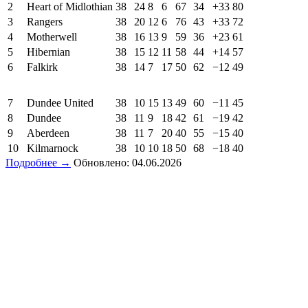
2
Heart of Midlothian
38
24
8
6
67
34
+33
80
3
Rangers
38
20
12
6
76
43
+33
72
4
Motherwell
38
16
13
9
59
36
+23
61
5
Hibernian
38
15
12
11
58
44
+14
57
6
Falkirk
38
14
7
17
50
62
−12
49
7
Dundee United
38
10
15
13
49
60
−11
45
8
Dundee
38
11
9
18
42
61
−19
42
9
Aberdeen
38
11
7
20
40
55
−15
40
10
Kilmarnock
38
10
10
18
50
68
−18
40
Подробнее →
Обновлено: 04.06.2026