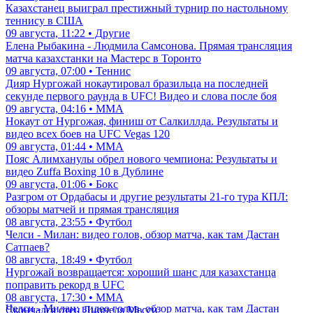
Казахстанец выиграл престижный турнир по настольному
теннису в США
09 августа, 11:22 • Другие
Елена Рыбакина - Людмила Самсонова. Прямая трансляция
матча казахстанки на Мастерс в Торонто
09 августа, 07:00 • Теннис
Дияр Нургожай нокаутировал бразильца на последней
секунде первого раунда в UFC! Видео и слова после боя
09 августа, 04:16 • ММА
Нокаут от Нургожая, финиш от Салкиллда. Результаты и
видео всех боев на UFC Vegas 120
09 августа, 01:44 • ММА
Пояс Алимханулы обрел нового чемпиона: Результаты и
видео Zuffa Boxing 10 в Дублине
09 августа, 01:06 • Бокс
Разгром от Ордабасы и другие результаты 21-го тура КПЛ:
обзоры матчей и прямая трансляция
08 августа, 23:55 • Футбол
Челси - Милан: видео голов, обзор матча, как там Дастан
Сатпаев?
08 августа, 18:49 • Футбол
Нургожай возвращается: хороший шанс для казахстанца
поправить рекорд в UFC
08 августа, 17:30 • ММА
Челси - Милан: видео голов, обзор матча, как там Дастан
Скончался отец Лионеля Месси