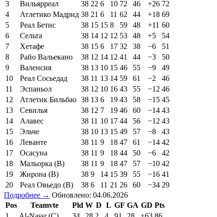
3
Вильярреал
38
22
6
10
72
46
+26
72
4
Атлетико Мадрид
38
21
6
11
62
44
+18
69
5
Реал Бетис
38
15
15
8
59
48
+11
60
6
Сельта
38
14
12
12
53
48
+5
54
7
Хетафе
38
15
6
17
32
38
−6
51
8
Райо Вальекано
38
12
14
12
41
44
−3
50
9
Валенсия
38
13
10
15
46
55
−9
49
10
Реал Сосьедад
38
11
13
14
59
61
−2
46
11
Эспаньол
38
12
10
16
43
55
−12
46
12
Атлетик Бильбао
38
13
6
19
43
58
−15
45
13
Севилья
38
12
7
19
46
60
−14
43
14
Алавес
38
11
10
17
44
56
−12
43
15
Эльче
38
10
13
15
49
57
−8
43
16
Леванте
38
11
9
18
47
61
−14
42
17
Осасуна
38
11
9
18
44
50
−6
42
18
Мальорка (В)
38
11
9
18
47
57
−10
42
19
Жирона (В)
38
9
14
15
39
55
−16
41
20
Реал Овьедо (В)
38
6
11
21
26
60
−34
29
Подробнее →
Обновлено: 04.06.2026
Pos
Teamvte
Pld
W
D
L
GF
GA
GD
Pts
1
Al-Nassr (C)
34
28
2
4
91
28
+63
86