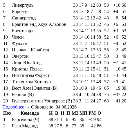
5
Ливерпуль
38
17
9
12
63
53
+10
60
6
Борнмут
38
13
18
7
58
54
+4
57
7
Сандерленд
38
14
12
12
42
48
−6
54
8
Брайтон энд Хоув Альбион
38
14
11
13
52
46
+6
53
9
Брентфорд
38
14
11
13
55
52
+3
53
10
Челси
38
14
10
14
58
52
+6
52
11
Фулхэм
38
15
7
16
47
51
−4
52
12
Ньюкасл Юнайтед
38
14
7
17
53
55
−2
49
13
Эвертон
38
13
10
15
47
50
−3
49
14
Лидс Юнайтед
38
11
14
13
49
56
−7
47
15
Кристал Пэлас
38
11
12
15
41
51
−10
45
16
Ноттингем Форест
38
11
11
16
48
51
−3
44
17
Тоттенхэм Хотспур
38
10
11
17
48
57
−9
41
18
Вест Хэм Юнайтед (В)
38
10
9
19
46
65
−19
39
19
Бернли (В)
38
4
10
24
38
75
−37
22
20
Вулверхэмптон Уондерерс (В)
38
3
11
24
27
68
−41
20
Подробнее →
Обновлено: 04.06.2026
Поз
Команда
И
В
Н
П
МЗ
МП
РМ
О
1
Барселона (Ч)
38
31
1
6
95
36
+59
94
2
Реал Мадрид
38
27
5
6
77
35
+42
86