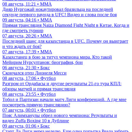
08 августа, 11:21 • ММА
Дияр Нургожай нокаутировал бразильца на последней
секунде первого раунда в UFC! Видео и слова после боя
09 августа, 04:16 • ММА
Прямая трансляция Naiza Diamond Fight Night в Китае. Когда и
где смотреть турнир
07 августа, 20:26 • ММА
Последний шанс для казахстанца в UFC. Почему он выиграет
и что ждать от боя?
07 августа, 17:39 • ММА
Казахстанец в бою за титул чемпиона мира. Кто такой
Мейирим Нурсултанов: биография, бои
06 августа, 21:30 • Бокс
Скончался отец Лионеля Месси
08 августа, 17:06 • Футбол
Разгром от Ордабасы и другие результаты 21-го тура КПЛ:
обзоры матчей и прямая трансляция
08 августа, 23:55 • Футбол
Тобол и Партизан начали матч Лиги конференций. А где мне
посмотреть прямую трансляцию?
07 августа, 00:01 • Футбол
Пояс Алимханулы обрел нового чемпиона: Результаты и
видео Zuffa Boxing 10 в Дублине
09 августа, 01:06 • Бокс
Старт Ла Лиги через неделю. Еще одна попытка Реала забрать