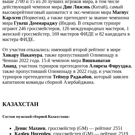
выше 2700 и 15 из 20 лучших игроков мира, в том числе
действующий чемпион мира
Дин Лижэнь
(Китай), самый
высокорейтинговый шахматист и экс-чемпион мира
Магнус
Карлсен
(Норвегия), а также претендент за звание чемпиона
мира
Гукеш Доммараджу
(Индия). В открытом турнире
играют 246 гроссмейстеров, 126 международных мастеров, 1
женский гроссмейстер, 169 мастеров ФИДЕ и 82 кандидата в
мастера ФИДЕ.
От участия отказались: имеющий второй рейтинг в мире
Хикару Накамура
, также пропустивший Олимпиаду в
Ченнаи 2022 года. 15-й чемпион мира
Вишванатан
Ананд
, участник турниров претендентов
Алиреза Фирузджа
,
также пропустивший Олимпиаду в 2022 году, и участник
турниров претендентов
Теймур Раджабов
, который заявлен
капитаном команды сборной Азербайджана.
КАЗАХСТАН
Состав мужской сборной Казахстана:
Денис Махнев
, гроссмейстер (GM) — рейтинг 2551
Казбек Ногербек
, гроссмейстер (GM) — рейтинг 2519