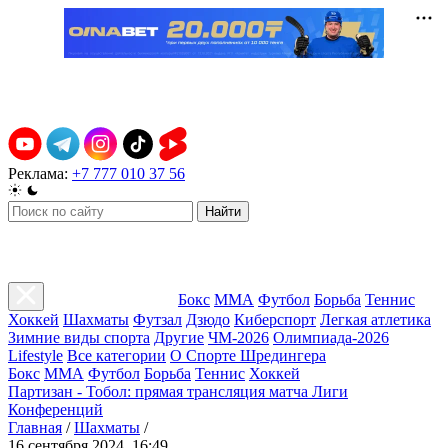
Реклама:
+7 777 010 37 56
Найти
Бокс
ММА
Футбол
Борьба
Теннис
Хоккей
Шахматы
Футзал
Дзюдо
Киберспорт
Легкая атлетика
Зимние виды спорта
Другие
ЧМ-2026
Олимпиада-2026
Lifestyle
Все категории
О Спорте Шредингера
Бокс
ММА
Футбол
Борьба
Теннис
Хоккей
Партизан - Тобол: прямая трансляция матча Лиги
Конференций
Главная
/
Шахматы
/
16 сентября 2024, 16:49