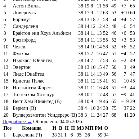
4
Астон Вилла
38
19
8
11
56
49
+7
65
5
Ливерпуль
38
17
9
12
63
53
+10
60
6
Борнмут
38
13
18
7
58
54
+4
57
7
Сандерленд
38
14
12
12
42
48
−6
54
8
Брайтон энд Хоув Альбион
38
14
11
13
52
46
+6
53
9
Брентфорд
38
14
11
13
55
52
+3
53
10
Челси
38
14
10
14
58
52
+6
52
11
Фулхэм
38
15
7
16
47
51
−4
52
12
Ньюкасл Юнайтед
38
14
7
17
53
55
−2
49
13
Эвертон
38
13
10
15
47
50
−3
49
14
Лидс Юнайтед
38
11
14
13
49
56
−7
47
15
Кристал Пэлас
38
11
12
15
41
51
−10
45
16
Ноттингем Форест
38
11
11
16
48
51
−3
44
17
Тоттенхэм Хотспур
38
10
11
17
48
57
−9
41
18
Вест Хэм Юнайтед (В)
38
10
9
19
46
65
−19
39
19
Бернли (В)
38
4
10
24
38
75
−37
22
20
Вулверхэмптон Уондерерс (В)
38
3
11
24
27
68
−41
20
Подробнее →
Обновлено: 04.06.2026
Поз
Команда
И
В
Н
П
МЗ
МП
РМ
О
1
Барселона (Ч)
38
31
1
6
95
36
+59
94