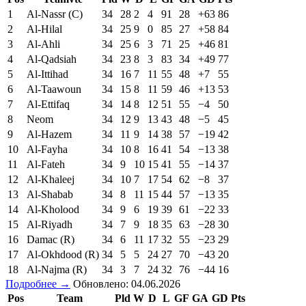
1
Al-Nassr (C)
34
28
2
4
91
28
+63
86
2
Al-Hilal
34
25
9
0
85
27
+58
84
3
Al-Ahli
34
25
6
3
71
25
+46
81
4
Al-Qadsiah
34
23
8
3
83
34
+49
77
5
Al-Ittihad
34
16
7
11
55
48
+7
55
6
Al-Taawoun
34
15
8
11
59
46
+13
53
7
Al-Ettifaq
34
14
8
12
51
55
−4
50
8
Neom
34
12
9
13
43
48
−5
45
9
Al-Hazem
34
11
9
14
38
57
−19
42
10
Al-Fayha
34
10
8
16
41
54
−13
38
11
Al-Fateh
34
9
10
15
41
55
−14
37
12
Al-Khaleej
34
10
7
17
54
62
−8
37
13
Al-Shabab
34
8
11
15
44
57
−13
35
14
Al-Kholood
34
9
6
19
39
61
−22
33
15
Al-Riyadh
34
7
9
18
35
63
−28
30
16
Damac (R)
34
6
11
17
32
55
−23
29
17
Al-Okhdood (R)
34
5
5
24
27
70
−43
20
18
Al-Najma (R)
34
3
7
24
32
76
−44
16
Подробнее →
Обновлено: 04.06.2026
Pos
Team
Pld
W
D
L
GF
GA
GD
Pts