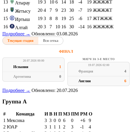
13
19
3
10
6
14
18
-4
19
ЖЖЖЖТ
Атырау
14
20
4
7
9
23
30
-7
19
ЖЖЖЖТ
Жетысу
15
19
3
8
8
19
25
-6
17
ЖТЖЖЖ
Иртыш
16
20
3
7
10
16
30
-14
16
ЖЖЖЖЖ
Алтай
Подробнее →
Обновлено: 03.08.2026
Текущая стадия
Вся сетка
ФИНАЛ
МАТЧ ЗА 3-Е МЕСТО
20.07.2026 00:00
19.07.2026 02:00
Испания
1
Франция
4
Аргентина
0
Англия
6
Подробнее →
Обновлено: 20.07.2026
Группа A
#
Команда
И
В
Н
П
МЗ
ПМ
РМ
О
1
Мексика
3
3
0
0
6
0
+6
9
2
ЮАР
3
1
1
1
2
3
-1
4