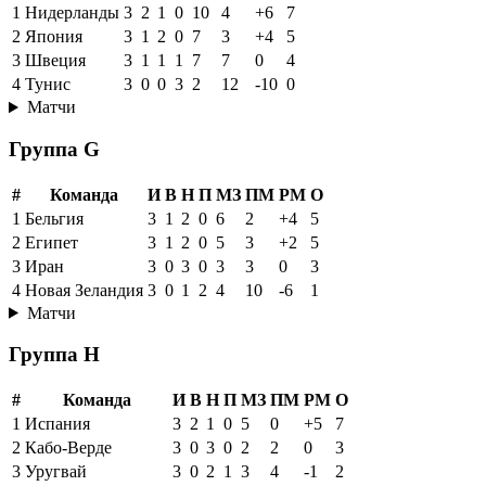
1
Нидерланды
3
2
1
0
10
4
+6
7
2
Япония
3
1
2
0
7
3
+4
5
3
Швеция
3
1
1
1
7
7
0
4
4
Тунис
3
0
0
3
2
12
-10
0
Матчи
Группа G
#
Команда
И
В
Н
П
МЗ
ПМ
РМ
О
1
Бельгия
3
1
2
0
6
2
+4
5
2
Египет
3
1
2
0
5
3
+2
5
3
Иран
3
0
3
0
3
3
0
3
4
Новая Зеландия
3
0
1
2
4
10
-6
1
Матчи
Группа H
#
Команда
И
В
Н
П
МЗ
ПМ
РМ
О
1
Испания
3
2
1
0
5
0
+5
7
2
Кабо-Верде
3
0
3
0
2
2
0
3
3
Уругвай
3
0
2
1
3
4
-1
2