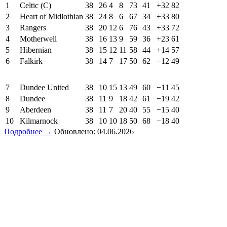
1
Celtic (C)
38
26
4
8
73
41
+32
82
2
Heart of Midlothian
38
24
8
6
67
34
+33
80
3
Rangers
38
20
12
6
76
43
+33
72
4
Motherwell
38
16
13
9
59
36
+23
61
5
Hibernian
38
15
12
11
58
44
+14
57
6
Falkirk
38
14
7
17
50
62
−12
49
7
Dundee United
38
10
15
13
49
60
−11
45
8
Dundee
38
11
9
18
42
61
−19
42
9
Aberdeen
38
11
7
20
40
55
−15
40
10
Kilmarnock
38
10
10
18
50
68
−18
40
Подробнее →
Обновлено: 04.06.2026