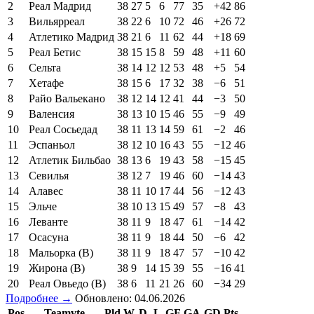
2
Реал Мадрид
38
27
5
6
77
35
+42
86
3
Вильярреал
38
22
6
10
72
46
+26
72
4
Атлетико Мадрид
38
21
6
11
62
44
+18
69
5
Реал Бетис
38
15
15
8
59
48
+11
60
6
Сельта
38
14
12
12
53
48
+5
54
7
Хетафе
38
15
6
17
32
38
−6
51
8
Райо Вальекано
38
12
14
12
41
44
−3
50
9
Валенсия
38
13
10
15
46
55
−9
49
10
Реал Сосьедад
38
11
13
14
59
61
−2
46
11
Эспаньол
38
12
10
16
43
55
−12
46
12
Атлетик Бильбао
38
13
6
19
43
58
−15
45
13
Севилья
38
12
7
19
46
60
−14
43
14
Алавес
38
11
10
17
44
56
−12
43
15
Эльче
38
10
13
15
49
57
−8
43
16
Леванте
38
11
9
18
47
61
−14
42
17
Осасуна
38
11
9
18
44
50
−6
42
18
Мальорка (В)
38
11
9
18
47
57
−10
42
19
Жирона (В)
38
9
14
15
39
55
−16
41
20
Реал Овьедо (В)
38
6
11
21
26
60
−34
29
Подробнее →
Обновлено: 04.06.2026
Pos
Teamvte
Pld
W
D
L
GF
GA
GD
Pts