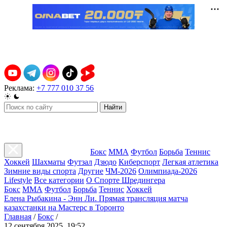
Реклама:
+7 777 010 37 56
Найти
Бокс
ММА
Футбол
Борьба
Теннис
Хоккей
Шахматы
Футзал
Дзюдо
Киберспорт
Легкая атлетика
Зимние виды спорта
Другие
ЧМ-2026
Олимпиада-2026
Lifestyle
Все категории
О Спорте Шредингера
Бокс
ММА
Футбол
Борьба
Теннис
Хоккей
Елена Рыбакина - Энн Ли. Прямая трансляция матча
казахстанки на Мастерс в Торонто
Главная
/
Бокс
/
12 сентября 2025, 19:52