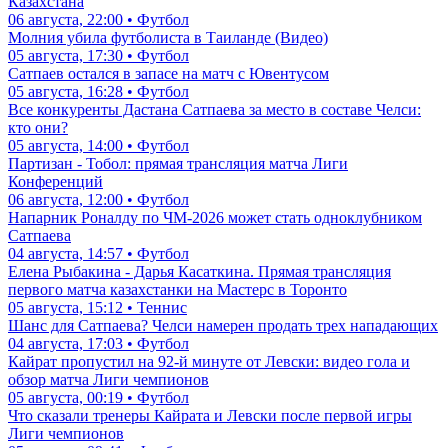
Казахстана
06 августа, 22:00 • Футбол
Молния убила футболиста в Таиланде (Видео)
05 августа, 17:30 • Футбол
Сатпаев остался в запасе на матч с Ювентусом
05 августа, 16:28 • Футбол
Все конкуренты Дастана Сатпаева за место в составе Челси:
кто они?
05 августа, 14:00 • Футбол
Партизан - Тобол: прямая трансляция матча Лиги
Конференций
06 августа, 12:00 • Футбол
Напарник Роналду по ЧМ-2026 может стать одноклубником
Сатпаева
04 августа, 14:57 • Футбол
Елена Рыбакина - Дарья Касаткина. Прямая трансляция
первого матча казахстанки на Мастерс в Торонто
05 августа, 15:12 • Теннис
Шанс для Сатпаева? Челси намерен продать трех нападающих
04 августа, 17:03 • Футбол
Кайрат пропустил на 92-й минуте от Левски: видео гола и
обзор матча Лиги чемпионов
05 августа, 00:19 • Футбол
Что сказали тренеры Кайрата и Левски после первой игры
Лиги чемпионов