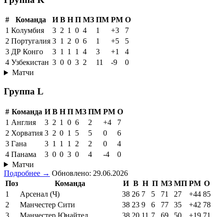
#
Команда
И
В
Н
П
МЗ
ПМ
РМ
О
1
Колумбия
3
2
1
0
4
1
+3
7
2
Португалия
3
1
2
0
6
1
+5
5
3
ДР Конго
3
1
1
1
4
3
+1
4
4
Узбекистан
3
0
0
3
2
11
-9
0
Матчи
Группа L
#
Команда
И
В
Н
П
МЗ
ПМ
РМ
О
1
Англия
3
2
1
0
6
2
+4
7
2
Хорватия
3
2
0
1
5
5
0
6
3
Гана
3
1
1
1
2
2
0
4
4
Панама
3
0
0
3
0
4
-4
0
Матчи
Подробнее →
Обновлено: 29.06.2026
Поз
Команда
И
В
Н
П
МЗ
МП
РМ
О
1
Арсенал (Ч)
38
26
7
5
71
27
+44
85
2
Манчестер Сити
38
23
9
6
77
35
+42
78
3
Манчестер Юнайтед
38
20
11
7
69
50
+19
71