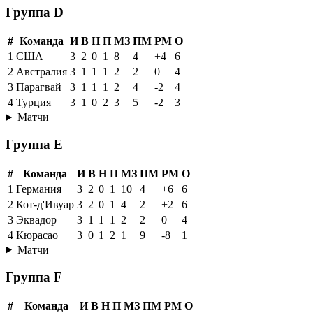
Группа D
#
Команда
И
В
Н
П
МЗ
ПМ
РМ
О
1
США
3
2
0
1
8
4
+4
6
2
Австралия
3
1
1
1
2
2
0
4
3
Парагвай
3
1
1
1
2
4
-2
4
4
Турция
3
1
0
2
3
5
-2
3
Матчи
Группа E
#
Команда
И
В
Н
П
МЗ
ПМ
РМ
О
1
Германия
3
2
0
1
10
4
+6
6
2
Кот-д'Ивуар
3
2
0
1
4
2
+2
6
3
Эквадор
3
1
1
1
2
2
0
4
4
Кюрасао
3
0
1
2
1
9
-8
1
Матчи
Группа F
#
Команда
И
В
Н
П
МЗ
ПМ
РМ
О