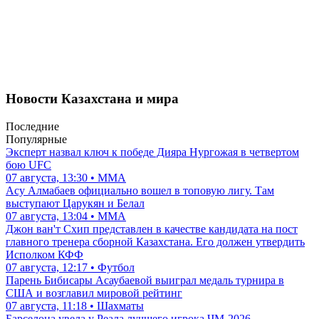
Новости Казахстана и мира
Последние
Популярные
Эксперт назвал ключ к победе Дияра Нургожая в четвертом
бою UFC
07 августа, 13:30 • ММА
Асу Алмабаев официально вошел в топовую лигу. Там
выступают Царукян и Белал
07 августа, 13:04 • ММА
Джон ван'т Схип представлен в качестве кандидата на пост
главного тренера сборной Казахстана. Его должен утвердить
Исполком КФФ
07 августа, 12:17 • Футбол
Парень Бибисары Асаубаевой выиграл медаль турнира в
США и возглавил мировой рейтинг
07 августа, 11:18 • Шахматы
Барселона увела у Реала лучшего игрока ЧМ-2026