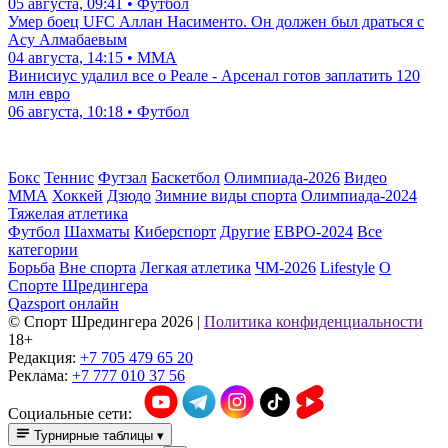
05 августа, 09:41 • Футбол
Умер боец UFC Аллан Насименто. Он должен был драться с
Асу Алмабаевым
04 августа, 14:15 • ММА
Винисиус удалил все о Реале - Арсенал готов заплатить 120
млн евро
06 августа, 10:18 • Футбол
Бокс
Теннис
Футзал
Баскетбол
Олимпиада-2026
Видео
ММА
Хоккей
Дзюдо
Зимние виды спорта
Олимпиада-2024
Тяжелая атлетика
Футбол
Шахматы
Киберспорт
Другие
ЕВРО-2024
Все
категории
Борьба
Вне спорта
Легкая атлетика
ЧМ-2026
Lifestyle
О
Спорте Шредингера
Qazsport онлайн
© Cпорт Шредингера 2026
|
Политика конфиденциальности
18+
Редакция:
+7 705 479 65 20
Реклама:
+7 777 010 37 56
Социальные сети:
Турнирные таблицы
▾