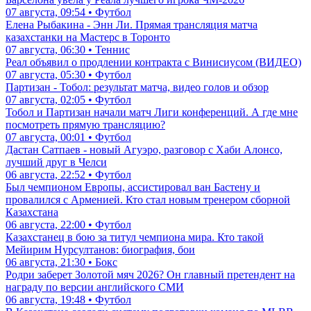
07 августа, 09:54 • Футбол
Елена Рыбакина - Энн Ли. Прямая трансляция матча
казахстанки на Мастерс в Торонто
07 августа, 06:30 • Теннис
Реал объявил о продлении контракта с Винисиусом (ВИДЕО)
07 августа, 05:30 • Футбол
Партизан - Тобол: результат матча, видео голов и обзор
07 августа, 02:05 • Футбол
Тобол и Партизан начали матч Лиги конференций. А где мне
посмотреть прямую трансляцию?
07 августа, 00:01 • Футбол
Дастан Сатпаев - новый Агуэро, разговор с Хаби Алонсо,
лучший друг в Челси
06 августа, 22:52 • Футбол
Был чемпионом Европы, ассистировал ван Бастену и
провалился с Арменией. Кто стал новым тренером сборной
Казахстана
06 августа, 22:00 • Футбол
Казахстанец в бою за титул чемпиона мира. Кто такой
Мейирим Нурсултанов: биография, бои
06 августа, 21:30 • Бокс
Родри заберет Золотой мяч 2026? Он главный претендент на
награду по версии английского СМИ
06 августа, 19:48 • Футбол