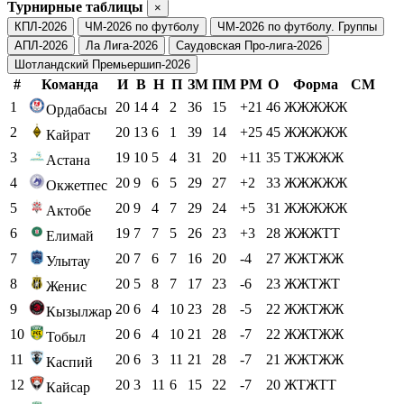
Турнирные таблицы
×
КПЛ-2026
ЧМ-2026 по футболу
ЧМ-2026 по футболу. Группы
АПЛ-2026
Ла Лига-2026
Саудовская Про-лига-2026
Шотландский Премьершип-2026
#
Команда
И
В
Н
П
ЗМ
ПМ
РМ
О
Форма
СМ
1
20
14
4
2
36
15
+21
46
ЖЖЖЖЖ
Ордабасы
2
20
13
6
1
39
14
+25
45
ЖЖЖЖЖ
Кайрат
3
19
10
5
4
31
20
+11
35
ТЖЖЖЖ
Астана
4
20
9
6
5
29
27
+2
33
ЖЖЖЖЖ
Окжетпес
5
20
9
4
7
29
24
+5
31
ЖЖЖЖЖ
Актобе
6
19
7
7
5
26
23
+3
28
ЖЖЖТТ
Елимай
7
20
7
6
7
16
20
-4
27
ЖЖТЖЖ
Улытау
8
20
5
8
7
17
23
-6
23
ЖЖТЖТ
Женис
9
20
6
4
10
23
28
-5
22
ЖЖТЖЖ
Кызылжар
10
20
6
4
10
21
28
-7
22
ЖЖТЖЖ
Тобыл
11
20
6
3
11
21
28
-7
21
ЖЖТЖЖ
Каспий
12
20
3
11
6
15
22
-7
20
ЖТЖТТ
Кайсар