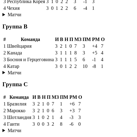
3
Республика Корея
3
1
0
2
2
3
-1
3
4
Чехия
3
0
1
2
2
6
-4
1
Матчи
Группа B
#
Команда
И
В
Н
П
МЗ
ПМ
РМ
О
1
Швейцария
3
2
1
0
7
3
+4
7
2
Канада
3
1
1
1
8
3
+5
4
3
Босния и Герцеговина
3
1
1
1
5
6
-1
4
4
Катар
3
0
1
2
2
10
-8
1
Матчи
Группа C
#
Команда
И
В
Н
П
МЗ
ПМ
РМ
О
1
Бразилия
3
2
1
0
7
1
+6
7
2
Марокко
3
2
1
0
6
3
+3
7
3
Шотландия
3
1
0
2
1
4
-3
3
4
Гаити
3
0
0
3
2
8
-6
0
Матчи