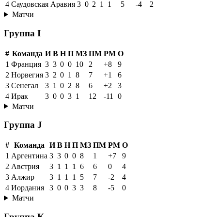
4
Саудовская Аравия
3
0
2
1
1
5
-4
2
Матчи
Группа I
#
Команда
И
В
Н
П
МЗ
ПМ
РМ
О
1
Франция
3
3
0
0
10
2
+8
9
2
Норвегия
3
2
0
1
8
7
+1
6
3
Сенегал
3
1
0
2
8
6
+2
3
4
Ирак
3
0
0
3
1
12
-11
0
Матчи
Группа J
#
Команда
И
В
Н
П
МЗ
ПМ
РМ
О
1
Аргентина
3
3
0
0
8
1
+7
9
2
Австрия
3
1
1
1
6
6
0
4
3
Алжир
3
1
1
1
5
7
-2
4
4
Иордания
3
0
0
3
3
8
-5
0
Матчи
Группа K