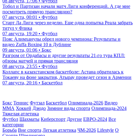
08 августа, 17:06 • Футбол
Тобол и Партизан начали матч Лиги конференций. А где мне
посмотреть прямую трансляцию?
07 августа, 00:01 • Футбол
Старт Ла Лиги через неделю. Еще одна попытка Реала забрать
титул у Флика
07 августа, 19:20 • Футбол
Пояс Алимханулы обрел нового чемпиона: Результаты и
видео Zuffa Boxing 10 в Дублине
09 августа, 01:06 • Бокс
Разгром от Ордабасы и другие результаты 21-го тура КПЛ:
обзоры матчей и прямая трансляция
08 августа, 23:55 • Футбол
Коллапс в казахстанском баскетболе: Астана обратилась к
Токаеву на фоне закрытия, Атырау проведет сезон в Армении
07 августа, 20:16 • Баскетбол
Бокс
Теннис
Футзал
Баскетбол
Олимпиада-2026
Видео
ММА
Хоккей
Дзюдо
Зимние виды спорта
Олимпиада-2024
Тяжелая атлетика
Футбол
Шахматы
Киберспорт
Другие
ЕВРО-2024
Все
категории
Борьба
Вне спорта
Легкая атлетика
ЧМ-2026
Lifestyle
О
Спорте Шредингера