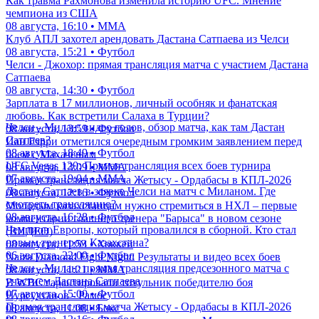
Как травма Рахмонова изменила историю UFC. Мнение
чемпиона из США
08 августа, 16:10 • ММА
Клуб АПЛ захотел арендовать Дастана Сатпаева из Челси
08 августа, 15:21 • Футбол
Челси - Джохор: прямая трансляция матча с участием Дастана
Сатпаева
08 августа, 14:30 • Футбол
Зарплата в 17 миллионов, личный особняк и фанатская
любовь. Как встретили Салаха в Турции?
Челси - Милан: видео голов, обзор матча, как там Дастан
08 августа, 13:59 • Футбол
Сатпаев?
Иан Гэрри отметился очередным громким заявлением перед
08 августа, 18:49 • Футбол
боем с Махачевым
UFC Vegas 120: Прямая трансляция всех боев турнира
08 августа, 13:09 • ММА
07 августа, 19:04 • ММА
Прямая трансляция матча Жетысу - Ордабасы в КПЛ-2026
Дастан Сатпаев в заявке Челси на матч с Миланом. Где
08 августа, 12:16 • Футбол
смотреть трансляцию?
Молодым казахстанцам нужно стремиться в НХЛ – первые
08 августа, 16:28 • Футбол
комментарии главного тренера "Барыса" в новом сезоне
Чемпион Европы, который провалился в сборной. Кто стал
(ВИДЕО)
новым тренером Казахстана?
08 августа, 11:53 • Хоккей
06 августа, 22:00 • Футбол
Naiza Diamond Fight Night: Результаты и видео всех боев
Челси - Милан: прямая трансляция предсезонного матча с
08 августа, 11:21 • ММА
участием Дастана Сатпаева
В WBC гарантировали титульник победителю боя
07 августа, 15:00 • Футбол
Нурсултанов - Рамос
Прямая трансляция матча Жетысу - Ордабасы в КПЛ-2026
08 августа, 11:08 • Бокс