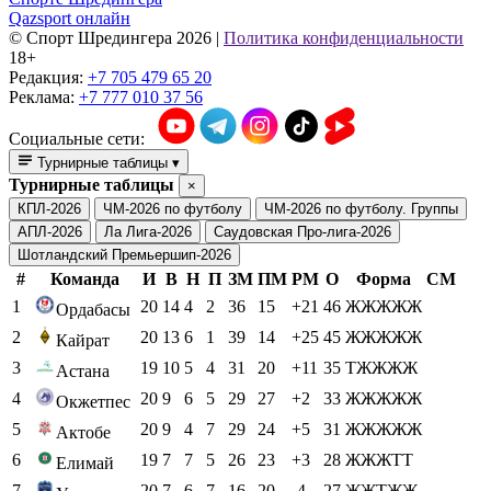
Qazsport онлайн
© Cпорт Шредингера 2026
|
Политика конфиденциальности
18+
Редакция:
+7 705 479 65 20
Реклама:
+7 777 010 37 56
Социальные сети:
Турнирные таблицы
▾
Турнирные таблицы
×
КПЛ-2026
ЧМ-2026 по футболу
ЧМ-2026 по футболу. Группы
АПЛ-2026
Ла Лига-2026
Саудовская Про-лига-2026
Шотландский Премьершип-2026
#
Команда
И
В
Н
П
ЗМ
ПМ
РМ
О
Форма
СМ
1
20
14
4
2
36
15
+21
46
ЖЖЖЖЖ
Ордабасы
2
20
13
6
1
39
14
+25
45
ЖЖЖЖЖ
Кайрат
3
19
10
5
4
31
20
+11
35
ТЖЖЖЖ
Астана
4
20
9
6
5
29
27
+2
33
ЖЖЖЖЖ
Окжетпес
5
20
9
4
7
29
24
+5
31
ЖЖЖЖЖ
Актобе
6
19
7
7
5
26
23
+3
28
ЖЖЖТТ
Елимай
7
20
7
6
7
16
20
-4
27
ЖЖТЖЖ