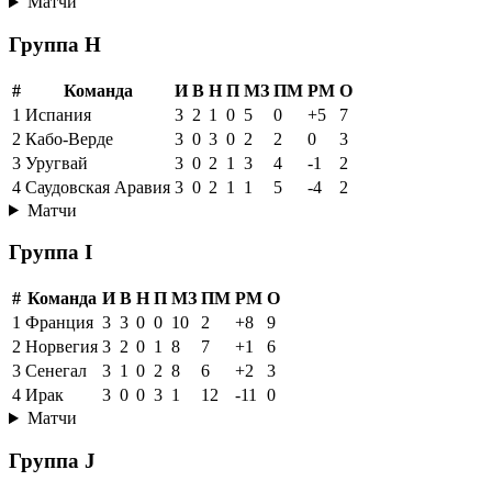
Матчи
Группа H
#
Команда
И
В
Н
П
МЗ
ПМ
РМ
О
1
Испания
3
2
1
0
5
0
+5
7
2
Кабо-Верде
3
0
3
0
2
2
0
3
3
Уругвай
3
0
2
1
3
4
-1
2
4
Саудовская Аравия
3
0
2
1
1
5
-4
2
Матчи
Группа I
#
Команда
И
В
Н
П
МЗ
ПМ
РМ
О
1
Франция
3
3
0
0
10
2
+8
9
2
Норвегия
3
2
0
1
8
7
+1
6
3
Сенегал
3
1
0
2
8
6
+2
3
4
Ирак
3
0
0
3
1
12
-11
0
Матчи
Группа J