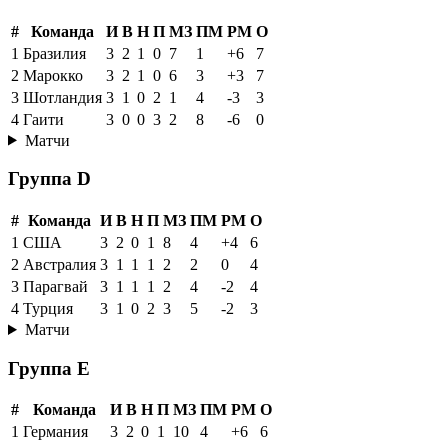
#
Команда
И
В
Н
П
МЗ
ПМ
РМ
О
1
Бразилия
3
2
1
0
7
1
+6
7
2
Марокко
3
2
1
0
6
3
+3
7
3
Шотландия
3
1
0
2
1
4
-3
3
4
Гаити
3
0
0
3
2
8
-6
0
Матчи
Группа D
#
Команда
И
В
Н
П
МЗ
ПМ
РМ
О
1
США
3
2
0
1
8
4
+4
6
2
Австралия
3
1
1
1
2
2
0
4
3
Парагвай
3
1
1
1
2
4
-2
4
4
Турция
3
1
0
2
3
5
-2
3
Матчи
Группа E
#
Команда
И
В
Н
П
МЗ
ПМ
РМ
О
1
Германия
3
2
0
1
10
4
+6
6