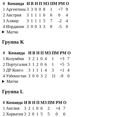
#
Команда
И
В
Н
П
МЗ
ПМ
РМ
О
1
Аргентина
3
3
0
0
8
1
+7
9
2
Австрия
3
1
1
1
6
6
0
4
3
Алжир
3
1
1
1
5
7
-2
4
4
Иордания
3
0
0
3
3
8
-5
0
Матчи
Группа K
#
Команда
И
В
Н
П
МЗ
ПМ
РМ
О
1
Колумбия
3
2
1
0
4
1
+3
7
2
Португалия
3
1
2
0
6
1
+5
5
3
ДР Конго
3
1
1
1
4
3
+1
4
4
Узбекистан
3
0
0
3
2
11
-9
0
Матчи
Группа L
#
Команда
И
В
Н
П
МЗ
ПМ
РМ
О
1
Англия
3
2
1
0
6
2
+4
7
2
Хорватия
3
2
0
1
5
5
0
6