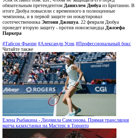
обязательным претендентом
Даниэлем Дюбуа
из Британии. В
итоге Дюбуа повысили с временного в полноценные
чемпионы, и в первой защите он нокаутировал
соотечественника
Энтони Джошуа
. 22 февраля Дюбуа
проведет вторую защиту - против новозеландца
Джозефа
Паркера
#Тайсон Фьюри
#Александр Усик
#Профессиональный бокс
Читайте также
Елена Рыбакина - Людмила Самсонова. Прямая трансляция
матча казахстанки на Мастерс в Торонто