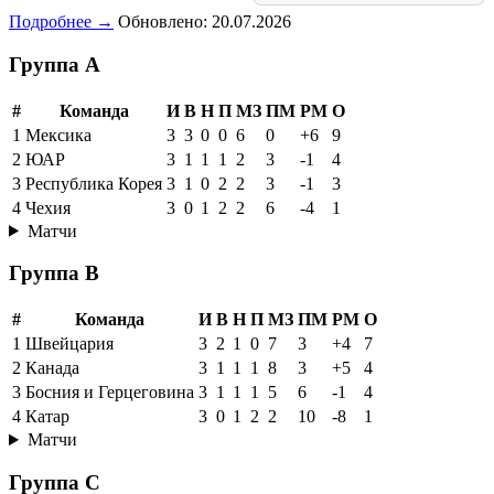
Подробнее →
Обновлено: 20.07.2026
Группа A
#
Команда
И
В
Н
П
МЗ
ПМ
РМ
О
1
Мексика
3
3
0
0
6
0
+6
9
2
ЮАР
3
1
1
1
2
3
-1
4
3
Республика Корея
3
1
0
2
2
3
-1
3
4
Чехия
3
0
1
2
2
6
-4
1
Матчи
Группа B
#
Команда
И
В
Н
П
МЗ
ПМ
РМ
О
1
Швейцария
3
2
1
0
7
3
+4
7
2
Канада
3
1
1
1
8
3
+5
4
3
Босния и Герцеговина
3
1
1
1
5
6
-1
4
4
Катар
3
0
1
2
2
10
-8
1
Матчи
Группа C