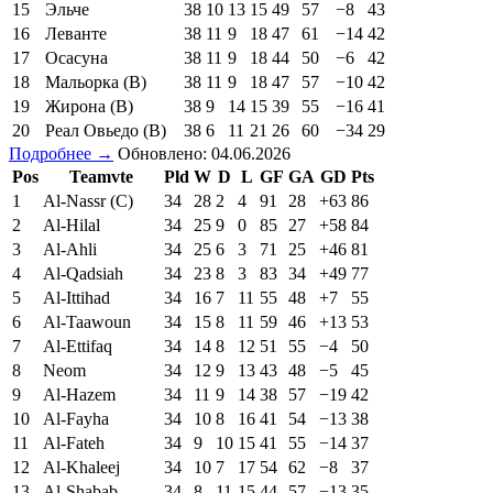
15
Эльче
38
10
13
15
49
57
−8
43
16
Леванте
38
11
9
18
47
61
−14
42
17
Осасуна
38
11
9
18
44
50
−6
42
18
Мальорка (В)
38
11
9
18
47
57
−10
42
19
Жирона (В)
38
9
14
15
39
55
−16
41
20
Реал Овьедо (В)
38
6
11
21
26
60
−34
29
Подробнее →
Обновлено: 04.06.2026
Pos
Teamvte
Pld
W
D
L
GF
GA
GD
Pts
1
Al-Nassr (C)
34
28
2
4
91
28
+63
86
2
Al-Hilal
34
25
9
0
85
27
+58
84
3
Al-Ahli
34
25
6
3
71
25
+46
81
4
Al-Qadsiah
34
23
8
3
83
34
+49
77
5
Al-Ittihad
34
16
7
11
55
48
+7
55
6
Al-Taawoun
34
15
8
11
59
46
+13
53
7
Al-Ettifaq
34
14
8
12
51
55
−4
50
8
Neom
34
12
9
13
43
48
−5
45
9
Al-Hazem
34
11
9
14
38
57
−19
42
10
Al-Fayha
34
10
8
16
41
54
−13
38
11
Al-Fateh
34
9
10
15
41
55
−14
37
12
Al-Khaleej
34
10
7
17
54
62
−8
37
13
Al-Shabab
34
8
11
15
44
57
−13
35