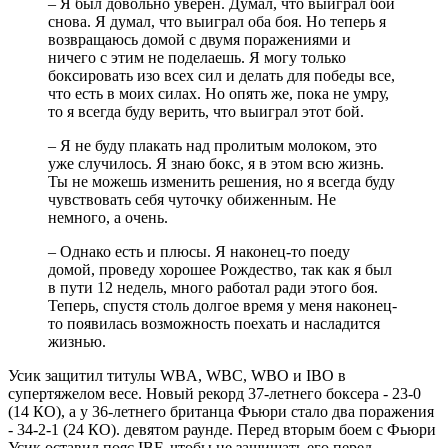
– Я был довольно уверен. Думал, что выиграл бой
снова. Я думал, что выиграл оба боя. Но теперь я
возвращаюсь домой с двумя поражениями и
ничего с этим не поделаешь. Я могу только
боксировать изо всех сил и делать для победы все,
что есть в моих силах. Но опять же, пока не умру,
то я всегда буду верить, что выиграл этот бой.
– Я не буду плакать над пролитым молоком, это
уже случилось. Я знаю бокс, я в этом всю жизнь.
Ты не можешь изменить решения, но я всегда буду
чувствовать себя чуточку обиженным. Не
немного, а очень.
– Однако есть и плюсы. Я наконец-то поеду
домой, проведу хорошее Рождество, так как я был
в пути 12 недель, много работал ради этого боя.
Теперь, спустя столь долгое время у меня наконец-
то появилась возможность поехать и насладится
жизнью.
Усик защитил титулы WBA, WBС, WBO и IBO в
супертяжелом весе. Новый рекорд 37-летнего боксера - 23-0
(14 КО), а у 36-летнего британца Фьюри стало два поражения
- 34-2-1 (24 КО). девятом раунде. Перед вторым боем с Фьюри
Усик оставил пояс IBF, чтобы не защищать его перед