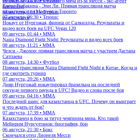
08 августа, 12:16 • Футбол
Неймар остался без Золотого мяча из-за Месси - экс-агент
Елена Рыбакина - Энн Ли. Прямая трансляция матча
бразильца
казахстанки на Мастерс в Торонто
08 августа, 10:11 • Футбол
07 августа, 06:30 • Теннис
еще новости
Нокаут от Нургожая, финиш от Салкиллда. Результаты и
видео всех боев на UFC Vegas 120
09 августа, 01:44 • ММА
Naiza Diamond Fight Night: Результаты и видео всех боев
08 августа, 11:21 • ММА
Челси - Джохор: прямая трансляция матча с участием Дастана
Сатпаева
08 августа, 14:30 • Футбол
Прямая трансляция Naiza Diamond Fight Night в Китае. Когда и
где смотреть турнир
07 августа, 20:26 • ММА
Дияр Нургожай нокаутировал бразильца на последней
секунде первого раунда в UFC! Видео и слова после боя
09 августа, 04:16 • ММА
Последний шанс для казахстанца в UFC. Почему он выиграет
и что ждать от боя?
07 августа, 17:39 • ММА
Казахстанец в бою за титул чемпиона мира. Кто такой
Мейирим Нурсултанов: биография, бои
06 августа, 21:30 • Бокс
Скончался отец Лионеля Месси