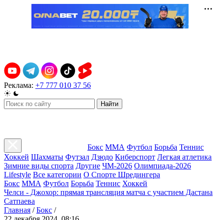
Реклама:
+7 777 010 37 56
Найти
Бокс
ММА
Футбол
Борьба
Теннис
Хоккей
Шахматы
Футзал
Дзюдо
Киберспорт
Легкая атлетика
Зимние виды спорта
Другие
ЧМ-2026
Олимпиада-2026
Lifestyle
Все категории
О Спорте Шредингера
Бокс
ММА
Футбол
Борьба
Теннис
Хоккей
Челси - Джохор: прямая трансляция матча с участием Дастана
Сатпаева
Главная
/
Бокс
/
22 декабря 2024, 08:16