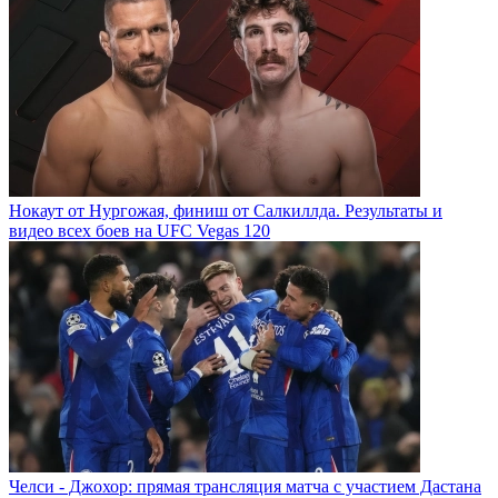
Нокаут от Нургожая, финиш от Салкиллда. Результаты и
видео всех боев на UFC Vegas 120
Челси - Джохор: прямая трансляция матча с участием Дастана