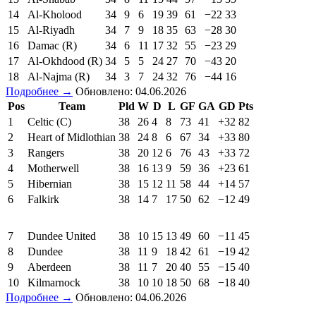
14
Al-Kholood
34
9
6
19
39
61
−22
33
15
Al-Riyadh
34
7
9
18
35
63
−28
30
16
Damac (R)
34
6
11
17
32
55
−23
29
17
Al-Okhdood (R)
34
5
5
24
27
70
−43
20
18
Al-Najma (R)
34
3
7
24
32
76
−44
16
Подробнее →
Обновлено: 04.06.2026
Pos
Team
Pld
W
D
L
GF
GA
GD
Pts
1
Celtic (C)
38
26
4
8
73
41
+32
82
2
Heart of Midlothian
38
24
8
6
67
34
+33
80
3
Rangers
38
20
12
6
76
43
+33
72
4
Motherwell
38
16
13
9
59
36
+23
61
5
Hibernian
38
15
12
11
58
44
+14
57
6
Falkirk
38
14
7
17
50
62
−12
49
7
Dundee United
38
10
15
13
49
60
−11
45
8
Dundee
38
11
9
18
42
61
−19
42
9
Aberdeen
38
11
7
20
40
55
−15
40
10
Kilmarnock
38
10
10
18
50
68
−18
40
Подробнее →
Обновлено: 04.06.2026