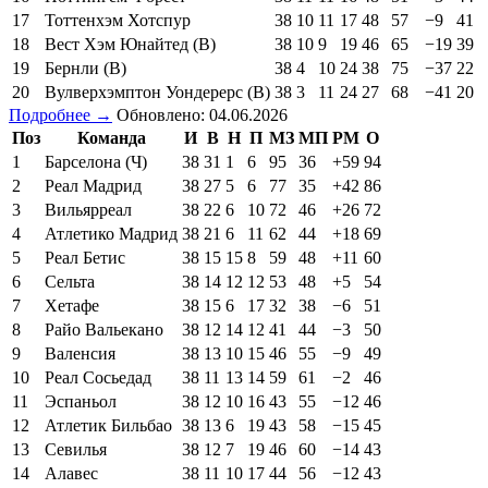
17
Тоттенхэм Хотспур
38
10
11
17
48
57
−9
41
18
Вест Хэм Юнайтед (В)
38
10
9
19
46
65
−19
39
19
Бернли (В)
38
4
10
24
38
75
−37
22
20
Вулверхэмптон Уондерерс (В)
38
3
11
24
27
68
−41
20
Подробнее →
Обновлено: 04.06.2026
Поз
Команда
И
В
Н
П
МЗ
МП
РМ
О
1
Барселона (Ч)
38
31
1
6
95
36
+59
94
2
Реал Мадрид
38
27
5
6
77
35
+42
86
3
Вильярреал
38
22
6
10
72
46
+26
72
4
Атлетико Мадрид
38
21
6
11
62
44
+18
69
5
Реал Бетис
38
15
15
8
59
48
+11
60
6
Сельта
38
14
12
12
53
48
+5
54
7
Хетафе
38
15
6
17
32
38
−6
51
8
Райо Вальекано
38
12
14
12
41
44
−3
50
9
Валенсия
38
13
10
15
46
55
−9
49
10
Реал Сосьедад
38
11
13
14
59
61
−2
46
11
Эспаньол
38
12
10
16
43
55
−12
46
12
Атлетик Бильбао
38
13
6
19
43
58
−15
45
13
Севилья
38
12
7
19
46
60
−14
43
14
Алавес
38
11
10
17
44
56
−12
43