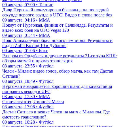
09 августа, 07:00 • Теннис
Дияр Нургожай нокаутировал бразильца на последней
секунде первого раунда в UFC! Видео и слова после боя
09 августа, 04:16 • ММА
Нокаут от Нургожая, финиш от Салкиллда. Результаты и
видео всех боев на UFC Vegas 120
09 августа, 01:44 • ММА
Пояс Алимханулы обрел нового чемпиона: Результаты и
видео Zuffa Boxing 10 в Дублине
09 августа, 01:06 • Бокс
Разгром от Ордабасы и другие результаты 21-го тура КПЛ:
обзоры матчей и прямая трансляция
08 августа, 23:55 • Футбол
Челси - Милан: видео голов, обзор матча, как там Дастан
Сатпаев?
08 августа, 18:49 • Футбол
Нургожай возвращается: хороший шанс для казахстанца
поправить рекорд в UFC
08 августа, 17:30 • ММА
Скончался отец Лионеля Месси
08 августа, 17:06 • Футбол
Дастан Сатпаев в заявке Челси на матч с Миланом. Где
смотреть трансляцию?
08 августа, 16:28 • Футбол