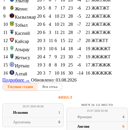
Улытау
8
20
5
8
7
17
23
-6
23
ЖЖТЖТ
Женис
9
20
6
4
10
23
28
-5
22
ЖЖТЖЖ
Кызылжар
10
20
6
4
10
21
28
-7
22
ЖЖТЖЖ
Тобыл
11
20
6
3
11
21
28
-7
21
ЖЖТЖЖ
Каспий
12
20
3
11
6
15
22
-7
20
ЖТЖТТ
Кайсар
13
19
3
10
6
14
18
-4
19
ЖЖЖЖТ
Атырау
14
20
4
7
9
23
30
-7
19
ЖЖЖЖТ
Жетысу
15
19
3
8
8
19
25
-6
17
ЖТЖЖЖ
Иртыш
16
20
3
7
10
16
30
-14
16
ЖЖЖЖЖ
Алтай
Подробнее →
Обновлено: 03.08.2026
Текущая стадия
Вся сетка
ФИНАЛ
МАТЧ ЗА 3-Е МЕСТО
20.07.2026 00:00
19.07.2026 02:00
Испания
1
Франция
4
Аргентина
0
Англия
6