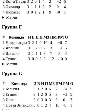
2
Кот-д'Ивуар
3
2
0
1
4
2
+2
6
3
Эквадор
3
1
1
1
2
2
0
4
4
Кюрасао
3
0
1
2
1
9
-8
1
Матчи
Группа F
#
Команда
И
В
Н
П
МЗ
ПМ
РМ
О
1
Нидерланды
3
2
1
0
10
4
+6
7
2
Япония
3
1
2
0
7
3
+4
5
3
Швеция
3
1
1
1
7
7
0
4
4
Тунис
3
0
0
3
2
12
-10
0
Матчи
Группа G
#
Команда
И
В
Н
П
МЗ
ПМ
РМ
О
1
Бельгия
3
1
2
0
6
2
+4
5
2
Египет
3
1
2
0
5
3
+2
5
3
Иран
3
0
3
0
3
3
0
3
4
Новая Зеландия
3
0
1
2
4
10
-6
1