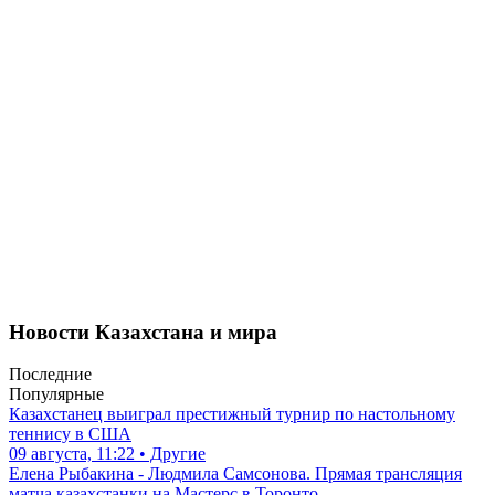
Новости Казахстана и мира
Последние
Популярные
Казахстанец выиграл престижный турнир по настольному
теннису в США
09 августа, 11:22 • Другие
Елена Рыбакина - Людмила Самсонова. Прямая трансляция
матча казахстанки на Мастерс в Торонто