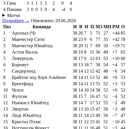
3
Гана
3
1
1
1
2
2
0
4
4
Панама
3
0
0
3
0
4
-4
0
Матчи
Подробнее →
Обновлено: 29.06.2026
Поз
Команда
И
В
Н
П
МЗ
МП
РМ
О
1
Арсенал (Ч)
38
26
7
5
71
27
+44
85
2
Манчестер Сити
38
23
9
6
77
35
+42
78
3
Манчестер Юнайтед
38
20
11
7
69
50
+19
71
4
Астон Вилла
38
19
8
11
56
49
+7
65
5
Ливерпуль
38
17
9
12
63
53
+10
60
6
Борнмут
38
13
18
7
58
54
+4
57
7
Сандерленд
38
14
12
12
42
48
−6
54
8
Брайтон энд Хоув Альбион
38
14
11
13
52
46
+6
53
9
Брентфорд
38
14
11
13
55
52
+3
53
10
Челси
38
14
10
14
58
52
+6
52
11
Фулхэм
38
15
7
16
47
51
−4
52
12
Ньюкасл Юнайтед
38
14
7
17
53
55
−2
49
13
Эвертон
38
13
10
15
47
50
−3
49
14
Лидс Юнайтед
38
11
14
13
49
56
−7
47
15
Кристал Пэлас
38
11
12
15
41
51
−10
45
16
Ноттингем Форест
38
11
11
16
48
51
−3
44