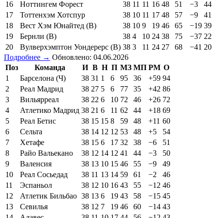
16
Ноттингем Форест
38
11
11
16
48
51
−3
44
17
Тоттенхэм Хотспур
38
10
11
17
48
57
−9
41
18
Вест Хэм Юнайтед (В)
38
10
9
19
46
65
−19
39
19
Бернли (В)
38
4
10
24
38
75
−37
22
20
Вулверхэмптон Уондерерс (В)
38
3
11
24
27
68
−41
20
Подробнее →
Обновлено: 04.06.2026
Поз
Команда
И
В
Н
П
МЗ
МП
РМ
О
1
Барселона (Ч)
38
31
1
6
95
36
+59
94
2
Реал Мадрид
38
27
5
6
77
35
+42
86
3
Вильярреал
38
22
6
10
72
46
+26
72
4
Атлетико Мадрид
38
21
6
11
62
44
+18
69
5
Реал Бетис
38
15
15
8
59
48
+11
60
6
Сельта
38
14
12
12
53
48
+5
54
7
Хетафе
38
15
6
17
32
38
−6
51
8
Райо Вальекано
38
12
14
12
41
44
−3
50
9
Валенсия
38
13
10
15
46
55
−9
49
10
Реал Сосьедад
38
11
13
14
59
61
−2
46
11
Эспаньол
38
12
10
16
43
55
−12
46
12
Атлетик Бильбао
38
13
6
19
43
58
−15
45
13
Севилья
38
12
7
19
46
60
−14
43
14
Алавес
38
11
10
17
44
56
−12
43