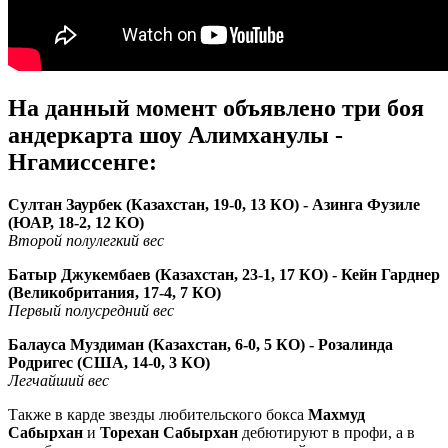
На данный момент объявлено три боя
андеркарта шоу Алимханулы -
Нгамиссенге:
Султан Заурбек (Казахстан, 19-0, 13 КО) - Азинга Фузиле
(ЮАР, 18-2, 12 КО)
Второй полулегкий вес
Батыр Джукембаев (Казахстан, 23-1, 17 КО) - Кейн Гарднер
(Великобритания, 17-4, 7 КО)
Первый полусредний вес
Балауса Муздиман (Казахстан, 6-0, 5 КО) - Розалинда
Родригес (США, 14-0, 3 КО)
Легчайший вес
Также в карде звезды любительского бокса
Махмуд
Сабырхан
и
Торехан Сабырхан
дебютируют в профи, а в