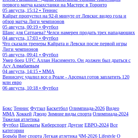
первого матча казахстанки на Мастерс в Торонто
05 августа, 15:12 • Теннис
Кайрат пропустил на 92-й минуте от Левски: видео гола и
обзор матча Лиги чемпионов
05 августа, 00:19 • Футбол
Шанс для Сатпаева? Челси намерен продать трех нападающих
04 августа, 17:03 • Футбол
Что сказали тренеры Кайрата и Левски после первой игры
Лиги чемпионов
05 августа, 09:41 • Футбол
Умер боец UFC Аллан Насименто. Он должен был драться с
Асу Алмабаевым
04 августа, 14:15 • ММА
Винисиус удалил все о Реале - Арсенал готов заплатить 120
млн евро
06 августа, 10:18 • Футбол
Бокс
Теннис
Футзал
Баскетбол
Олимпиада-2026
Видео
ММА
Хоккей
Дзюдо
Зимние виды спорта
Олимпиада-2024
Тяжелая атлетика
Футбол
Шахматы
Киберспорт
Другие
ЕВРО-2024
Все
категории
Борьба
Вне спорта
Легкая атлетика
ЧМ-2026
Lifestyle
О