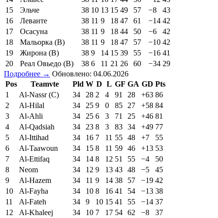
15
Эльче
38
10
13
15
49
57
−8
43
16
Леванте
38
11
9
18
47
61
−14
42
17
Осасуна
38
11
9
18
44
50
−6
42
18
Мальорка (В)
38
11
9
18
47
57
−10
42
19
Жирона (В)
38
9
14
15
39
55
−16
41
20
Реал Овьедо (В)
38
6
11
21
26
60
−34
29
Подробнее →
Обновлено: 04.06.2026
Pos
Teamvte
Pld
W
D
L
GF
GA
GD
Pts
1
Al-Nassr (C)
34
28
2
4
91
28
+63
86
2
Al-Hilal
34
25
9
0
85
27
+58
84
3
Al-Ahli
34
25
6
3
71
25
+46
81
4
Al-Qadsiah
34
23
8
3
83
34
+49
77
5
Al-Ittihad
34
16
7
11
55
48
+7
55
6
Al-Taawoun
34
15
8
11
59
46
+13
53
7
Al-Ettifaq
34
14
8
12
51
55
−4
50
8
Neom
34
12
9
13
43
48
−5
45
9
Al-Hazem
34
11
9
14
38
57
−19
42
10
Al-Fayha
34
10
8
16
41
54
−13
38
11
Al-Fateh
34
9
10
15
41
55
−14
37
12
Al-Khaleej
34
10
7
17
54
62
−8
37