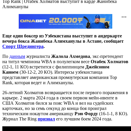
Top Rank | Отабек Холматов выступит в карде Жанибека
Алимханулы
Еще один боксер из Узбекистана выступит в андеркарте
вечера бокса Жанибека Алимханулы в Астане, сообщает
Спорт Шредингера
.
По
данным
журналиста
Жалола Ахмедова
, экс-претендент
на титул чемпиона WBA в полулегком весе
Отабек Холматов
(12-1, 11 КО) встретится с филиппинцем
Джейсоном
Каноем
(30-12-2, 20 КО). Интересы узбекистанца
представляет американская промоутерская компания Top
Rank, которая ведет и Алимханулы.
26-летний Холматов возвращается после первого поражения в
карьере. 2 марта 2024 года в своем первом мейн-ивенте в
США Холматов бился за пояс WBA и вел на судейских
карточках, но за семь секунд до конца боя проиграл
техническим нокаутом американцу
Рэю Форду
(16-1-1, 8 КО).
Журнал The Ring
признал
его лучшим боем 2024 года.