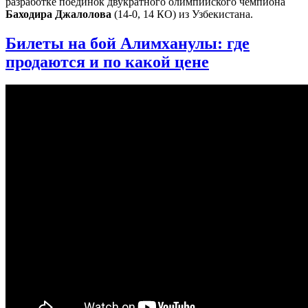
разработке поединок двукратного олимпийского чемпиона
Баходира Джалолова
(14-0, 14 КО) из Узбекистана.
Билеты на бой Алимханулы: где
продаются и по какой цене