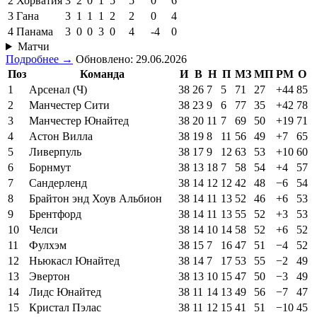
2
Хорватия
3
2
0
1
5
5
0
6
3
Гана
3
1
1
1
2
2
0
4
4
Панама
3
0
0
3
0
4
-4
0
Матчи
Подробнее →
Обновлено: 29.06.2026
Поз
Команда
И
В
Н
П
МЗ
МП
РМ
О
1
Арсенал (Ч)
38
26
7
5
71
27
+44
85
2
Манчестер Сити
38
23
9
6
77
35
+42
78
3
Манчестер Юнайтед
38
20
11
7
69
50
+19
71
4
Астон Вилла
38
19
8
11
56
49
+7
65
5
Ливерпуль
38
17
9
12
63
53
+10
60
6
Борнмут
38
13
18
7
58
54
+4
57
7
Сандерленд
38
14
12
12
42
48
−6
54
8
Брайтон энд Хоув Альбион
38
14
11
13
52
46
+6
53
9
Брентфорд
38
14
11
13
55
52
+3
53
10
Челси
38
14
10
14
58
52
+6
52
11
Фулхэм
38
15
7
16
47
51
−4
52
12
Ньюкасл Юнайтед
38
14
7
17
53
55
−2
49
13
Эвертон
38
13
10
15
47
50
−3
49
14
Лидс Юнайтед
38
11
14
13
49
56
−7
47
15
Кристал Пэлас
38
11
12
15
41
51
−10
45