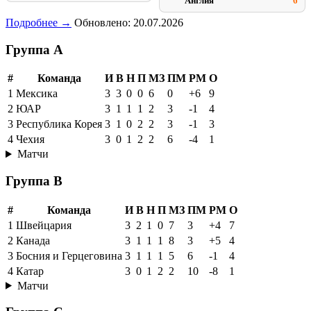
Англия
6
Подробнее →
Обновлено: 20.07.2026
Группа A
#
Команда
И
В
Н
П
МЗ
ПМ
РМ
О
1
Мексика
3
3
0
0
6
0
+6
9
2
ЮАР
3
1
1
1
2
3
-1
4
3
Республика Корея
3
1
0
2
2
3
-1
3
4
Чехия
3
0
1
2
2
6
-4
1
Матчи
Группа B
#
Команда
И
В
Н
П
МЗ
ПМ
РМ
О
1
Швейцария
3
2
1
0
7
3
+4
7
2
Канада
3
1
1
1
8
3
+5
4
3
Босния и Герцеговина
3
1
1
1
5
6
-1
4
4
Катар
3
0
1
2
2
10
-8
1
Матчи