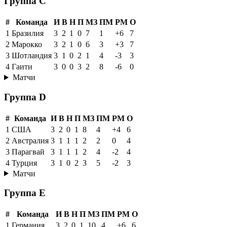
Группа C
#
Команда
И
В
Н
П
МЗ
ПМ
РМ
О
1
Бразилия
3
2
1
0
7
1
+6
7
2
Марокко
3
2
1
0
6
3
+3
7
3
Шотландия
3
1
0
2
1
4
-3
3
4
Гаити
3
0
0
3
2
8
-6
0
Матчи
Группа D
#
Команда
И
В
Н
П
МЗ
ПМ
РМ
О
1
США
3
2
0
1
8
4
+4
6
2
Австралия
3
1
1
1
2
2
0
4
3
Парагвай
3
1
1
1
2
4
-2
4
4
Турция
3
1
0
2
3
5
-2
3
Матчи
Группа E
#
Команда
И
В
Н
П
МЗ
ПМ
РМ
О
1
Германия
3
2
0
1
10
4
+6
6