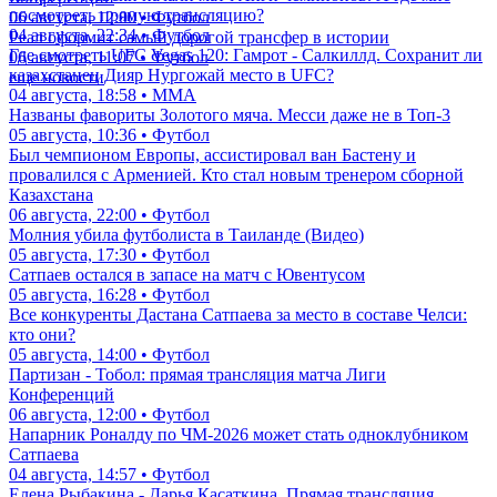
посмотреть прямую трансляцию?
06 августа, 12:00 • Футбол
04 августа, 22:34 • Футбол
Реал оформит самый дорогой трансфер в истории
Где смотреть UFC Vegas 120: Гамрот - Салкиллд. Сохранит ли
06 августа, 11:07 • Футбол
казахстанец Дияр Нургожай место в UFC?
еще новости
04 августа, 18:58 • ММА
Названы фавориты Золотого мяча. Месси даже не в Топ-3
05 августа, 10:36 • Футбол
Был чемпионом Европы, ассистировал ван Бастену и
провалился с Арменией. Кто стал новым тренером сборной
Казахстана
06 августа, 22:00 • Футбол
Молния убила футболиста в Таиланде (Видео)
05 августа, 17:30 • Футбол
Сатпаев остался в запасе на матч с Ювентусом
05 августа, 16:28 • Футбол
Все конкуренты Дастана Сатпаева за место в составе Челси:
кто они?
05 августа, 14:00 • Футбол
Партизан - Тобол: прямая трансляция матча Лиги
Конференций
06 августа, 12:00 • Футбол
Напарник Роналду по ЧМ-2026 может стать одноклубником
Сатпаева
04 августа, 14:57 • Футбол
Елена Рыбакина - Дарья Касаткина. Прямая трансляция