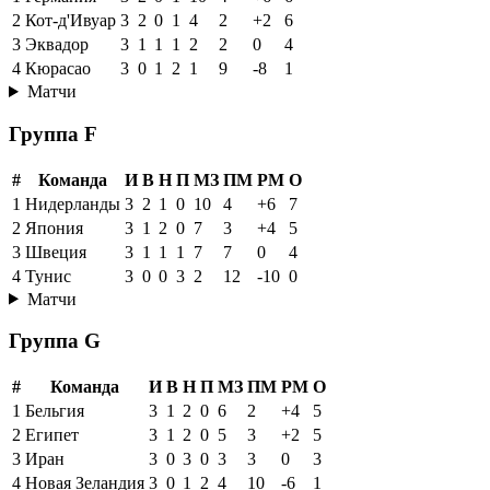
2
Кот-д'Ивуар
3
2
0
1
4
2
+2
6
3
Эквадор
3
1
1
1
2
2
0
4
4
Кюрасао
3
0
1
2
1
9
-8
1
Матчи
Группа F
#
Команда
И
В
Н
П
МЗ
ПМ
РМ
О
1
Нидерланды
3
2
1
0
10
4
+6
7
2
Япония
3
1
2
0
7
3
+4
5
3
Швеция
3
1
1
1
7
7
0
4
4
Тунис
3
0
0
3
2
12
-10
0
Матчи
Группа G
#
Команда
И
В
Н
П
МЗ
ПМ
РМ
О
1
Бельгия
3
1
2
0
6
2
+4
5
2
Египет
3
1
2
0
5
3
+2
5
3
Иран
3
0
3
0
3
3
0
3
4
Новая Зеландия
3
0
1
2
4
10
-6
1