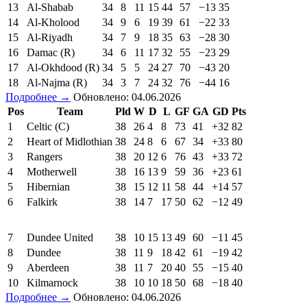
13
Al-Shabab
34
8
11
15
44
57
−13
35
14
Al-Kholood
34
9
6
19
39
61
−22
33
15
Al-Riyadh
34
7
9
18
35
63
−28
30
16
Damac (R)
34
6
11
17
32
55
−23
29
17
Al-Okhdood (R)
34
5
5
24
27
70
−43
20
18
Al-Najma (R)
34
3
7
24
32
76
−44
16
Подробнее →
Обновлено: 04.06.2026
Pos
Team
Pld
W
D
L
GF
GA
GD
Pts
1
Celtic (C)
38
26
4
8
73
41
+32
82
2
Heart of Midlothian
38
24
8
6
67
34
+33
80
3
Rangers
38
20
12
6
76
43
+33
72
4
Motherwell
38
16
13
9
59
36
+23
61
5
Hibernian
38
15
12
11
58
44
+14
57
6
Falkirk
38
14
7
17
50
62
−12
49
7
Dundee United
38
10
15
13
49
60
−11
45
8
Dundee
38
11
9
18
42
61
−19
42
9
Aberdeen
38
11
7
20
40
55
−15
40
10
Kilmarnock
38
10
10
18
50
68
−18
40
Подробнее →
Обновлено: 04.06.2026