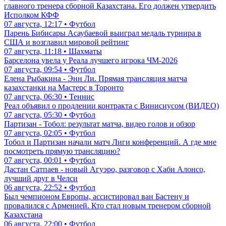
главного тренера сборной Казахстана. Его должен утвердить
Исполком КФФ
07 августа, 12:17 • Футбол
Парень Бибисары Асаубаевой выиграл медаль турнира в
США и возглавил мировой рейтинг
07 августа, 11:18 • Шахматы
Барселона увела у Реала лучшего игрока ЧМ-2026
07 августа, 09:54 • Футбол
Елена Рыбакина - Энн Ли. Прямая трансляция матча
казахстанки на Мастерс в Торонто
07 августа, 06:30 • Теннис
Реал объявил о продлении контракта с Винисиусом (ВИДЕО)
07 августа, 05:30 • Футбол
Партизан - Тобол: результат матча, видео голов и обзор
07 августа, 02:05 • Футбол
Тобол и Партизан начали матч Лиги конференций. А где мне
посмотреть прямую трансляцию?
07 августа, 00:01 • Футбол
Дастан Сатпаев - новый Агуэро, разговор с Хаби Алонсо,
лучший друг в Челси
06 августа, 22:52 • Футбол
Был чемпионом Европы, ассистировал ван Бастену и
провалился с Арменией. Кто стал новым тренером сборной
Казахстана
06 августа, 22:00 • Футбол