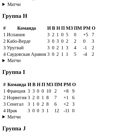
Матчи
Группа H
#
Команда
И
В
Н
П
МЗ
ПМ
РМ
О
1
Испания
3
2
1
0
5
0
+5
7
2
Кабо-Верде
3
0
3
0
2
2
0
3
3
Уругвай
3
0
2
1
3
4
-1
2
4
Саудовская Аравия
3
0
2
1
1
5
-4
2
Матчи
Группа I
#
Команда
И
В
Н
П
МЗ
ПМ
РМ
О
1
Франция
3
3
0
0
10
2
+8
9
2
Норвегия
3
2
0
1
8
7
+1
6
3
Сенегал
3
1
0
2
8
6
+2
3
4
Ирак
3
0
0
3
1
12
-11
0
Матчи
Группа J