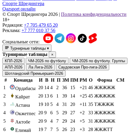
Спорте Шредингера
Qazsport онлайн
© Cпорт Шредингера 2026
|
Политика конфиденциальности
18+
Редакция:
+7 705 479 65 20
Реклама:
+7 777 010 37 56
Социальные сети:
Турнирные таблицы
▾
Турнирные таблицы
×
КПЛ-2026
ЧМ-2026 по футболу
ЧМ-2026 по футболу. Группы
АПЛ-2026
Ла Лига-2026
Саудовская Про-лига-2026
Шотландский Премьершип-2026
#
Команда
И
В
Н
П
ЗМ
ПМ
РМ
О
Форма
СМ
1
20
14
4
2
36
15
+21
46
ЖЖЖЖЖ
Ордабасы
2
20
13
6
1
39
14
+25
45
ЖЖЖЖЖ
Кайрат
3
19
10
5
4
31
20
+11
35
ТЖЖЖЖ
Астана
4
20
9
6
5
29
27
+2
33
ЖЖЖЖЖ
Окжетпес
5
20
9
4
7
29
24
+5
31
ЖЖЖЖЖ
Актобе
6
19
7
7
5
26
23
+3
28
ЖЖЖТТ
Елимай