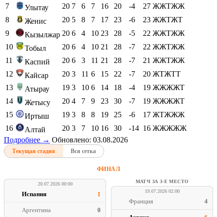
7
20
7
6
7
16
20
-4
27
ЖЖТЖЖ
Улытау
8
20
5
8
7
17
23
-6
23
ЖЖТЖТ
Женис
9
20
6
4
10
23
28
-5
22
ЖЖТЖЖ
Кызылжар
10
20
6
4
10
21
28
-7
22
ЖЖТЖЖ
Тобыл
11
20
6
3
11
21
28
-7
21
ЖЖТЖЖ
Каспий
12
20
3
11
6
15
22
-7
20
ЖТЖТТ
Кайсар
13
19
3
10
6
14
18
-4
19
ЖЖЖЖТ
Атырау
14
20
4
7
9
23
30
-7
19
ЖЖЖЖТ
Жетысу
15
19
3
8
8
19
25
-6
17
ЖТЖЖЖ
Иртыш
16
20
3
7
10
16
30
-14
16
ЖЖЖЖЖ
Алтай
Подробнее →
Обновлено: 03.08.2026
Текущая стадия
Вся сетка
ФИНАЛ
МАТЧ ЗА 3-Е МЕСТО
20.07.2026 00:00
19.07.2026 02:00
Испания
1
Франция
4
Аргентина
0