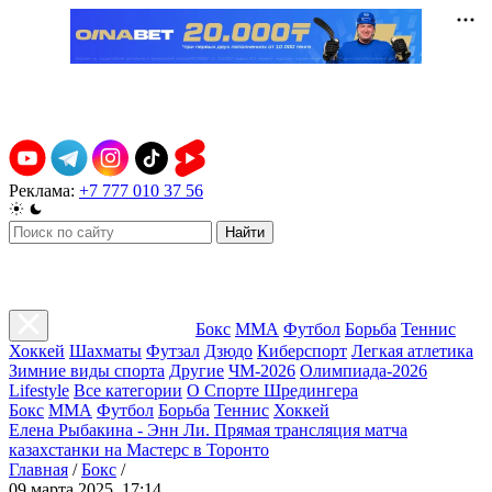
Реклама:
+7 777 010 37 56
Найти
Бокс
ММА
Футбол
Борьба
Теннис
Хоккей
Шахматы
Футзал
Дзюдо
Киберспорт
Легкая атлетика
Зимние виды спорта
Другие
ЧМ-2026
Олимпиада-2026
Lifestyle
Все категории
О Спорте Шредингера
Бокс
ММА
Футбол
Борьба
Теннис
Хоккей
Елена Рыбакина - Энн Ли. Прямая трансляция матча
казахстанки на Мастерс в Торонто
Главная
/
Бокс
/
09 марта 2025, 17:14