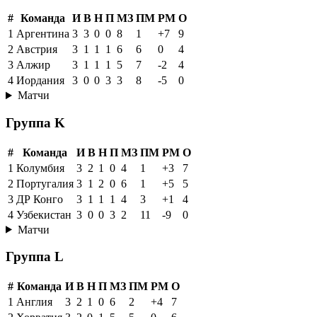
#
Команда
И
В
Н
П
МЗ
ПМ
РМ
О
1
Аргентина
3
3
0
0
8
1
+7
9
2
Австрия
3
1
1
1
6
6
0
4
3
Алжир
3
1
1
1
5
7
-2
4
4
Иордания
3
0
0
3
3
8
-5
0
Матчи
Группа K
#
Команда
И
В
Н
П
МЗ
ПМ
РМ
О
1
Колумбия
3
2
1
0
4
1
+3
7
2
Португалия
3
1
2
0
6
1
+5
5
3
ДР Конго
3
1
1
1
4
3
+1
4
4
Узбекистан
3
0
0
3
2
11
-9
0
Матчи
Группа L
#
Команда
И
В
Н
П
МЗ
ПМ
РМ
О
1
Англия
3
2
1
0
6
2
+4
7