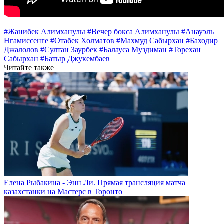
#Жанибек Алимханулы
#Вечер бокса Алимханулы
#Анауэль
Нгамиссенге
#Отабек Холматов
#Махмуд Сабырхан
#Баходир
Джалолов
#Султан Заурбек
#Балауса Муздиман
#Торехан
Сабырхан
#Батыр Джукембаев
Читайте также
Елена Рыбакина - Энн Ли. Прямая трансляция матча
казахстанки на Мастерс в Торонто